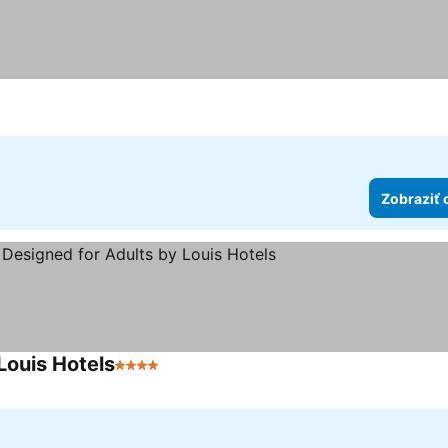
Zobraziť 
Louis Hotels
4 Počet hviezdičiek