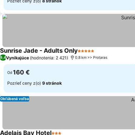
Pozrieť ceny z(o)
8 stránok
Sunrise Jade - Adults Only
5 Počet hviezdičiek
Vynikajúce
(hodnotenia: 2 421)
9,4
0.8 km >> Protaras
160 €
Od
Pozrieť ceny z(o)
9 stránok
Obľúbená voľba
Adelais Bay Hotel