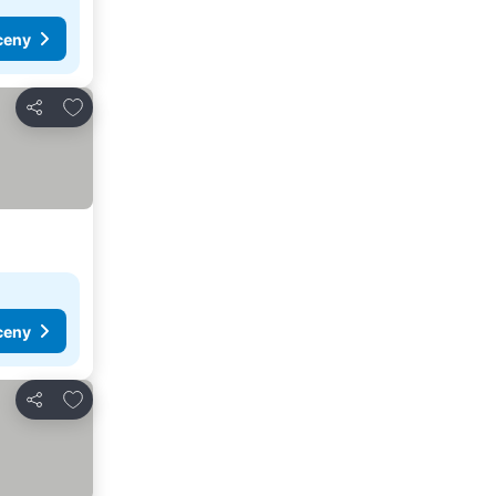
ceny
Pridať do obľúbených
Zdieľať
ceny
Pridať do obľúbených
Zdieľať