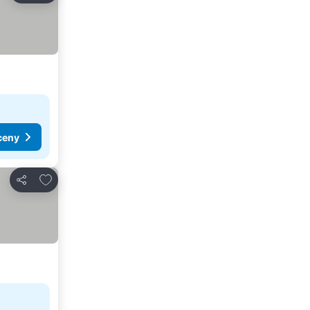
ceny
Pridať do obľúbených
Zdieľať