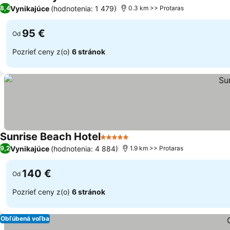
3 Počet hviezdičiek
Vynikajúce
(hodnotenia: 1 479)
8,4
0.3 km >> Protaras
95 €
Od
Pozrieť ceny z(o)
6 stránok
Sunrise Beach Hotel
5 Počet hviezdičiek
Vynikajúce
(hodnotenia: 4 884)
9,2
1.9 km >> Protaras
140 €
Od
Pozrieť ceny z(o)
6 stránok
Obľúbená voľba