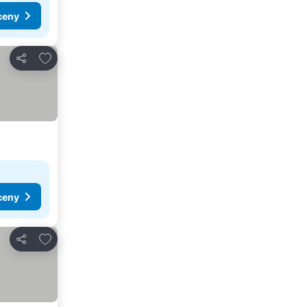
ceny
Pridať do obľúbených
Zdieľať
ceny
Pridať do obľúbených
Zdieľať