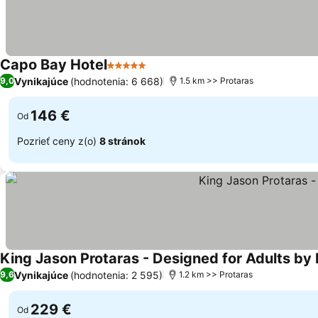
Capo Bay Hotel
5 Počet hviezdičiek
Vynikajúce
(hodnotenia: 6 668)
9,0
1.5 km >> Protaras
146 €
Od
Pozrieť ceny z(o)
8 stránok
King Jason Protaras - Designed for Adults by 
Vynikajúce
(hodnotenia: 2 595)
9,6
1.2 km >> Protaras
229 €
Od