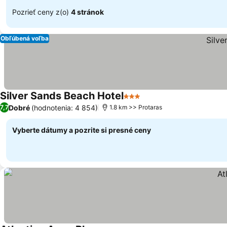
Pozrieť ceny z(o)
4 stránok
Obľúbená voľba
Silver Sands Beach Hotel
3 Počet hviezdičiek
Dobré
(hodnotenia: 4 854)
7,7
1.8 km >> Protaras
Vyberte dátumy a pozrite si presné ceny