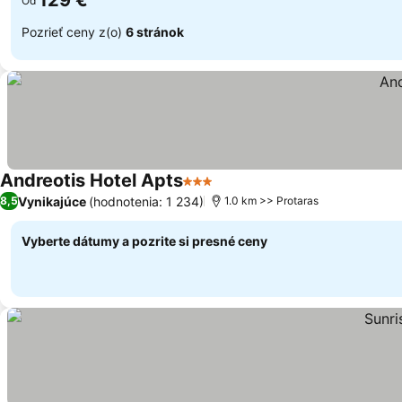
129 €
Od
Pozrieť ceny z(o)
6 stránok
Andreotis Hotel Apts
3 Počet hviezdičiek
Vynikajúce
(hodnotenia: 1 234)
8,5
1.0 km >> Protaras
Vyberte dátumy a pozrite si presné ceny