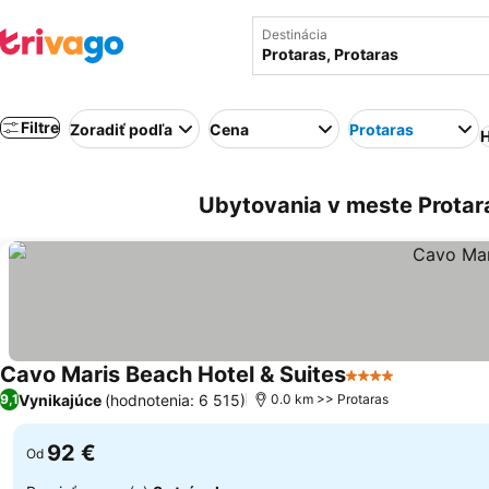
Destinácia
Filtre
Zoradiť podľa
Cena
Protaras
H
Ubytovania v meste Protara
Cavo Maris Beach Hotel & Suites
4 Počet hviezdič
Vynikajúce
(hodnotenia: 6 515)
9,1
0.0 km >> Protaras
92 €
Od