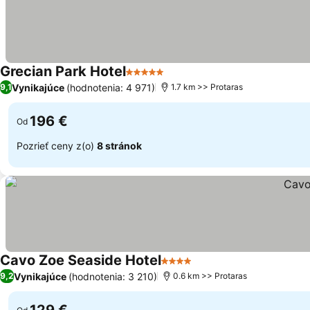
Grecian Park Hotel
5 Počet hviezdičiek
Vynikajúce
(hodnotenia: 4 971)
9,1
1.7 km >> Protaras
196 €
Od
Pozrieť ceny z(o)
8 stránok
Cavo Zoe Seaside Hotel
4 Počet hviezdičiek
Vynikajúce
(hodnotenia: 3 210)
9,2
0.6 km >> Protaras