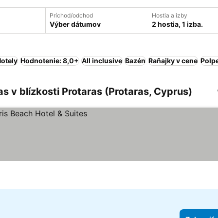
Príchod/odchod
Hostia a izby
Výber dátumov
2 hostia, 1 izba.
otely
Hodnotenie: 8,0+
All inclusive
Bazén
Raňajky v cene
Polp
s v blízkosti Protaras (Protaras, Cyprus)
iek