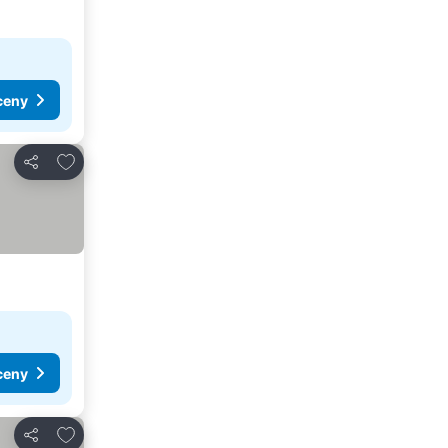
ceny
Pridať do obľúbených
Zdieľať
ceny
Pridať do obľúbených
Zdieľať