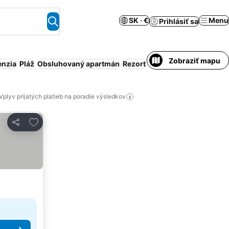
SK · €
Menu
Prihlásiť sa
Zobraziť mapu
enzia
Pláž
Obsluhovaný apartmán
Rezort
Celý dom/apartmán
Be
Vplyv prijatých platieb na poradie výsledkov
Pridať do obľúbených
Zdieľať