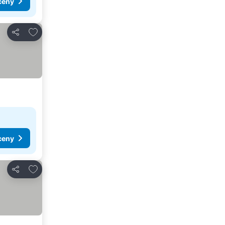
ceny
Pridať do obľúbených
Zdieľať
ceny
Pridať do obľúbených
Zdieľať