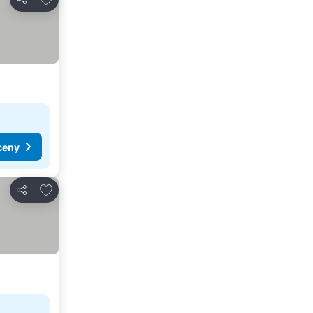
Zdieľať
ceny
Pridať do obľúbených
Zdieľať