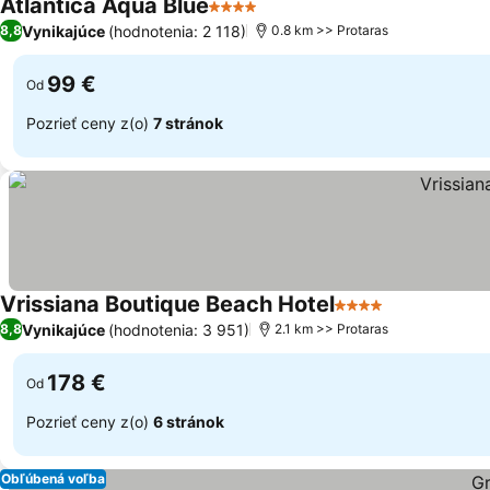
Atlantica Aqua Blue
4 Počet hviezdičiek
Vynikajúce
(hodnotenia: 2 118)
8,8
0.8 km >> Protaras
99 €
Od
Pozrieť ceny z(o)
7 stránok
Vrissiana Boutique Beach Hotel
4 Počet hviezdičie
Vynikajúce
(hodnotenia: 3 951)
8,8
2.1 km >> Protaras
178 €
Od
Pozrieť ceny z(o)
6 stránok
Obľúbená voľba