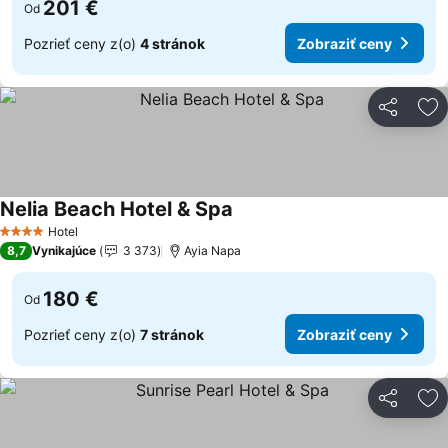
201 €
Od
Pozrieť ceny z(o)
4 stránok
Zobraziť ceny
Zdieľať
Pr
Nelia Beach Hotel & Spa
Hotel
4 Počet hviezdičiek
8,7
Vynikajúce
3 373
Ayia Napa
180 €
Od
Pozrieť ceny z(o)
7 stránok
Zobraziť ceny
Zdieľať
Pr