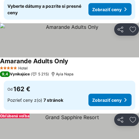
Vyberte dátumy a pozrite si presné
Zobraziť ceny
ceny
Zdieľať
Pr
Amarande Adults Only
Hotel
5 Počet hviezdičiek
9,4
Vynikajúce
5 215
Ayia Napa
162 €
Od
Pozrieť ceny z(o)
7 stránok
Zobraziť ceny
Obľúbená voľba
Zdieľať
Pr