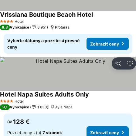
Vrissiana Boutique Beach Hotel
Hotel
4 Počet hviezdičiek
8,8
Vynikajúce
3 951
Protaras
Vyberte dátumy a pozrite si presné
Zobraziť ceny
ceny
Zdieľať
Pr
Hotel Napa Suites Adults Only
Hotel
4 Počet hviezdičiek
9,1
Vynikajúce
1 830
Ayia Napa
128 €
Od
Pozrieť ceny z(o)
7 stránok
Zobraziť ceny