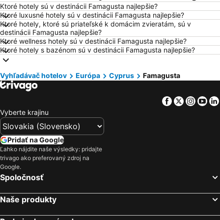
Ktoré hotely sú v destinácii Famagusta najlepšie?
Hotely Vysoké Tatry
Hotely Sopot
Ktoré luxusné hotely sú v destinácii Famagusta najlepšie?
Hotely Gdansk
Hotely Nice
Ktoré hotely, ktoré sú priateľské k domácim zvieratám, sú v
destinácii Famagusta najlepšie?
Hotely Tropea
Hotely Berlín
Ktoré wellness hotely sú v destinácii Famagusta najlepšie?
Ktoré hotely s bazénom sú v destinácii Famagusta najlepšie?
Hotely Lignano Sabbiadoro
Hotely Malorka
Hotely Slovinsko
Hotely Ostrov Mykonos
Vyhľadávač hotelov
Európa
Cyprus
Famagusta
Hotely Balaton
Hotely Grécko
Hotely Ostrov Skiathos
Hotely Laponsko
Facebook
Twitter
Insta
Yo
Hotely Krk
Hotely Drač
Vyberte krajinu
Hotely Pobrežie Chorvátska
Hotely Albánsko
Hotely Ibiza
Hotely Ostrov Rodos
Pridať na Google
Ľahko nájdite naše výsledky: pridajte
Hotely Švajčiarsko
Hotely Turecko
trivago ako preferovaný zdroj na
Hotely Benátsko
Hotely Berlín
Google.
Spoločnosť
Hotely Cyprus
Hotely Sardínia
Naše produkty