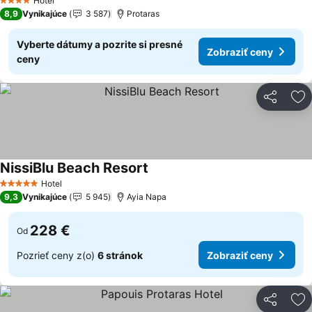
Hotel
4 Počet hviezdičiek
8,9
Vynikajúce
3 587
Protaras
Vyberte dátumy a pozrite si presné
Zobraziť ceny
ceny
Zdieľať
Pr
NissiBlu Beach Resort
Hotel
5 Počet hviezdičiek
9,3
Vynikajúce
5 945
Ayia Napa
228 €
Od
Pozrieť ceny z(o)
6 stránok
Zobraziť ceny
Zdieľať
Pr