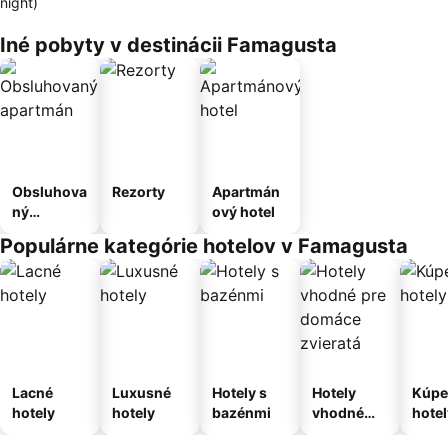
night)
Iné pobyty v destinácii Famagusta
Obsluhova
Rezorty
Apartmán
ný
ový hotel
apartmán
Populárne kategórie hotelov v Famagusta
Lacné
Luxusné
Hotely s
Hotely
Kúpe
hotely
hotely
bazénmi
vhodné
hotel
pre