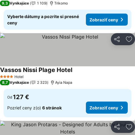
9,3
Vynikajúce
1 109
Trikomo
Vyberte dátumy a pozrite si presné
Zobraziť ceny
ceny
Zdieľať
Pr
Vassos Nissi Plage Hotel
Hotel
4 Počet hviezdičiek
8,7
Vynikajúce
2 323
Ayia Napa
127 €
Od
Pozrieť ceny z(o)
6 stránok
Zobraziť ceny
Zdieľať
Pr