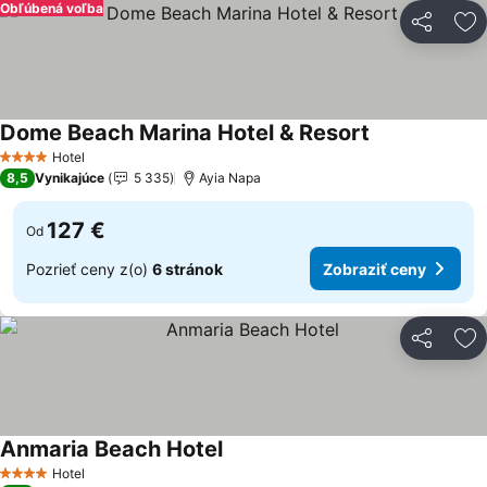
Obľúbená voľba
Zdieľať
Pr
Dome Beach Marina Hotel & Resort
Hotel
4 Počet hviezdičiek
8,5
Vynikajúce
5 335
Ayia Napa
127 €
Od
Pozrieť ceny z(o)
6 stránok
Zobraziť ceny
Zdieľať
Pr
Anmaria Beach Hotel
Hotel
4 Počet hviezdičiek