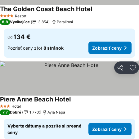
The Golden Coast Beach Hotel
Rezort
4 Počet hviezdičiek
8,8
Vynikajúce
3 854
Paralimni
134 €
Od
Pozrieť ceny z(o)
8 stránok
Zobraziť ceny
Zdieľať
Pr
Piere Anne Beach Hotel
Hotel
3 Počet hviezdičiek
7,7
Dobré
1 770
Ayia Napa
Vyberte dátumy a pozrite si presné
Zobraziť ceny
ceny