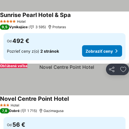
Sunrise Pearl Hotel & Spa
Hotel
5 Počet hviezdičiek
9,5
Vynikajúce
3 595
Protaras
492 €
Od
Pozrieť ceny z(o)
2 stránok
Zobraziť ceny
Obľúbená voľba
Zdieľať
Pr
Novel Centre Point Hotel
Hotel
3 Počet hviezdičiek
7,8
Dobré
1 715
Gazimagusa
56 €
Od