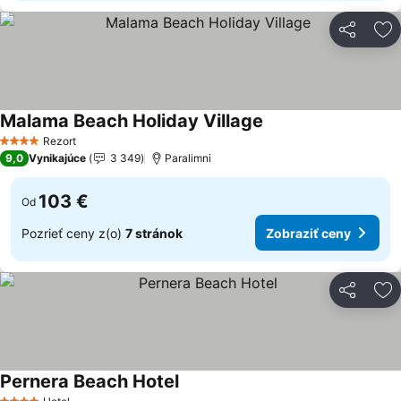
Zdieľať
Pr
Malama Beach Holiday Village
Rezort
4 Počet hviezdičiek
9,0
Vynikajúce
3 349
Paralimni
103 €
Od
Pozrieť ceny z(o)
7 stránok
Zobraziť ceny
Zdieľať
Pr
Pernera Beach Hotel