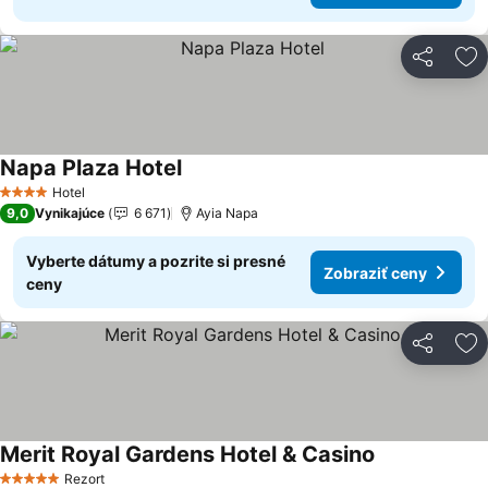
Zdieľať
Pr
Napa Plaza Hotel
Hotel
4 Počet hviezdičiek
9,0
Vynikajúce
6 671
Ayia Napa
Vyberte dátumy a pozrite si presné
Zobraziť ceny
ceny
Zdieľať
Pr
Merit Royal Gardens Hotel & Casino
Rezort
5 Počet hviezdičiek