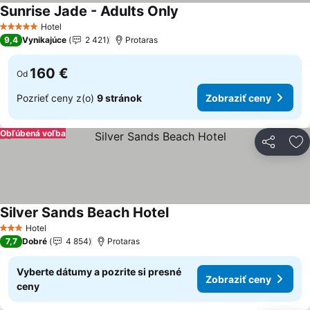
Sunrise Jade - Adults Only
Hotel
5 Počet hviezdičiek
9,4
Vynikajúce
2 421
Protaras
160 €
Od
Pozrieť ceny z(o)
9 stránok
Zobraziť ceny
Obľúbená voľba
Zdieľať
Pr
Silver Sands Beach Hotel
Hotel
3 Počet hviezdičiek
7,7
Dobré
4 854
Protaras
Vyberte dátumy a pozrite si presné
Zobraziť ceny
ceny