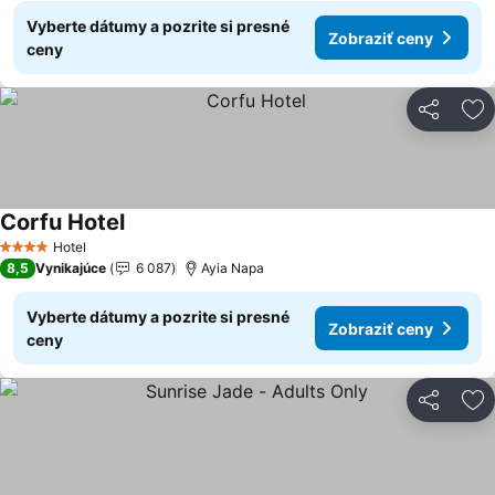
Vyberte dátumy a pozrite si presné
Zobraziť ceny
ceny
Zdieľať
Pr
Corfu Hotel
Hotel
4 Počet hviezdičiek
8,5
Vynikajúce
6 087
Ayia Napa
Vyberte dátumy a pozrite si presné
Zobraziť ceny
ceny
Zdieľať
Pr