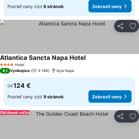
Pozrieť ceny z(o)
6 stránok
Zobraziť ceny
Zdieľať
Pr
Atlantica Sancta Napa Hotel
Hotel
4 Počet hviezdičiek
9,1
Vynikajúce
4 184
Ayia Napa
124 €
Od
Pozrieť ceny z(o)
9 stránok
Zobraziť ceny
Obľúbená voľba
Zdieľať
Pr