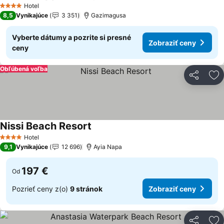
Hotel
4 Počet hviezdičiek
8,5
Vynikajúce
3 351
Gazimagusa
Vyberte dátumy a pozrite si presné
Zobraziť ceny
ceny
Obľúbená voľba
Zdieľať
Pr
Nissi Beach Resort
Hotel
4 Počet hviezdičiek
9,1
Vynikajúce
12 696
Ayia Napa
197 €
Od
Pozrieť ceny z(o)
9 stránok
Zobraziť ceny