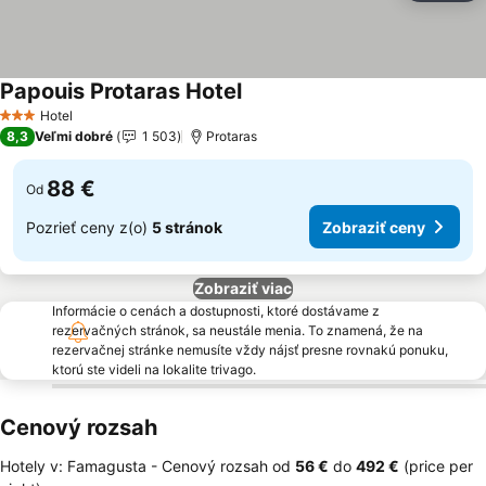
Papouis Protaras Hotel
Hotel
3 Počet hviezdičiek
8,3
Veľmi dobré
1 503
Protaras
88 €
Od
Pozrieť ceny z(o)
5 stránok
Zobraziť ceny
Zobraziť viac
Informácie o cenách a dostupnosti, ktoré dostávame z
rezervačných stránok, sa neustále menia. To znamená, že na
rezervačnej stránke nemusíte vždy nájsť presne rovnakú ponuku,
ktorú ste videli na lokalite trivago.
Cenový rozsah
Hotely v: Famagusta -
Cenový rozsah
od
‎56 €
do
‎492 €
(price per