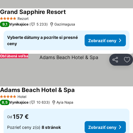
Grand Sapphire Resort
Rezort
5 Počet hviezdičiek
9,1
Vynikajúce
5 233
Gazimagusa
Vyberte dátumy a pozrite si presné
Zobraziť ceny
ceny
Obľúbená voľba
Zdieľať
Pr
Adams Beach Hotel & Spa
Hotel
5 Počet hviezdičiek
8,5
Vynikajúce
10 633
Ayia Napa
157 €
Od
Pozrieť ceny z(o)
8 stránok
Zobraziť ceny