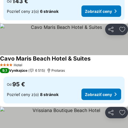
143 €
Od
Pozrieť ceny z(o)
6 stránok
Zobraziť ceny
Zdieľať
Pr
Cavo Maris Beach Hotel & Suites
Hotel
4 Počet hviezdičiek
9,1
Vynikajúce
6 515
Protaras
95 €
Od
Pozrieť ceny z(o)
8 stránok
Zobraziť ceny
Zdieľať
Pr