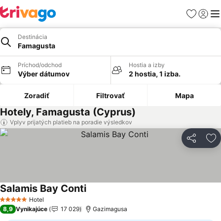
Obľúbené
Prihlási
Me
Destinácia
Famagusta
Príchod/odchod
Hostia a izby
Výber dátumov
2 hostia, 1 izba.
Zoradiť
Filtrovať
Mapa
Hotely, Famagusta (Cyprus)
Vplyv prijatých platieb na poradie výsledkov
Zdieľať
Pr
Salamis Bay Conti
Hotel
5 Počet hviezdičiek
8,9
Vynikajúce
17 029
Gazimagusa