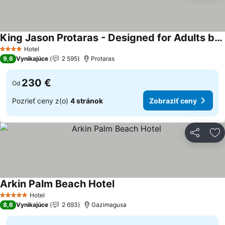
King Jason Protaras - Designed for Adults by Louis Hotels
Hotel
4 Počet hviezdičiek
9,6
Vynikajúce
2 595
Protaras
230 €
Od
Pozrieť ceny z(o)
4 stránok
Zobraziť ceny
Zdieľať
Pr
Arkin Palm Beach Hotel
Hotel
5 Počet hviezdičiek
8,6
Vynikajúce
2 693
Gazimagusa