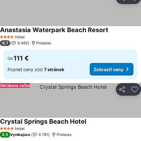
Zdieľať
Pr
Anastasia Waterpark Beach Resort
Hotel
4 Počet hviezdičiek
6,7
6 462
Protaras
111 €
Od
Pozrieť ceny z(o)
7 stránok
Zobraziť ceny
Obľúbená voľba
Zdieľať
Pr
Crystal Springs Beach Hotel
Hotel
4 Počet hviezdičiek
9,5
Vynikajúce
6 781
Protaras