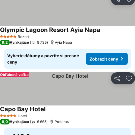
Zdieľať
Pr
Olympic Lagoon Resort Ayia Napa
Rezort
5 Počet hviezdičiek
9,2
Vynikajúce
8 735
Ayia Napa
Vyberte dátumy a pozrite si presné
Zobraziť ceny
ceny
Obľúbená voľba
Zdieľať
Pr
Capo Bay Hotel
Hotel
5 Počet hviezdičiek
9,0
Vynikajúce
6 668
Protaras