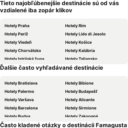
domáce
Tieto najobľúbenejšie destinácie sú od vás
zvieratá
vzdialené iba zopár klikov
Hotely Praha
Hotely Rím
Hotely Paríž
Hotely Lido di Jesolo
Hotely Viedeň
Hotely Košice
Hotely Chorvátsko
Hotely Kalábria
Hotely Istrijská župa
Hotely Taliansko
Ďalšie často vyhľadávané destinácie
Hotely Slovensko
Hotely Malta
Hotely Bratislava
Hotely Bibione
Hotely Palermo
Hotely Budapešť
Hotely Varšava
Hotely Alicante
Hotely Barcelona
Hotely Sirmione
Hotely Budva
Hotely Zakopané
Často kladené otázky o destinácii Famagusta
Hotely Naples
Hotely Crikvenica