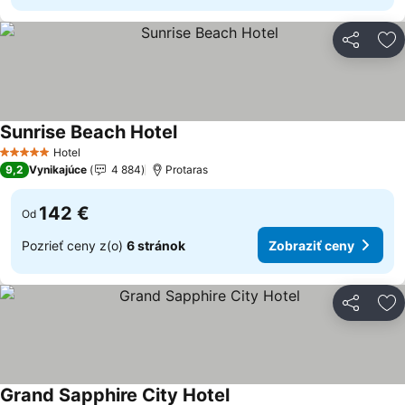
Zdieľať
Pr
Sunrise Beach Hotel
Hotel
5 Počet hviezdičiek
9,2
Vynikajúce
4 884
Protaras
142 €
Od
Pozrieť ceny z(o)
6 stránok
Zobraziť ceny
Zdieľať
Pr
Grand Sapphire City Hotel