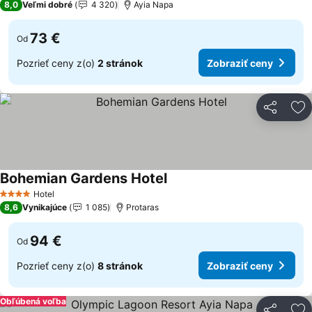
8,0
Veľmi dobré
4 320
Ayia Napa
73 €
Od
Pozrieť ceny z(o)
2 stránok
Zobraziť ceny
Zdieľať
Pr
Bohemian Gardens Hotel
Hotel
4 Počet hviezdičiek
8,6
Vynikajúce
1 085
Protaras
94 €
Od
Pozrieť ceny z(o)
8 stránok
Zobraziť ceny
Obľúbená voľba