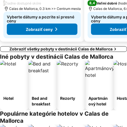
/
8,4
Žiadne dostupné skóre
Veľmi dobré
(
hodn
Calas de Mallorca, 0.3 km >> Centrum mesta
Calas de Mallorca, 
Vyberte dátumy a pozrite si presné
Vyberte dátumy a p
ceny
ceny
Zobraziť ceny
Zobraziť
Zobraziť všetky pobyty v destinácii Calas de Mallorca
Iné pobyty v destinácii Calas de Mallorca
Hotel
Bed and
Rezorty
Apartmán
Host
breakfast
ový hotel
Populárne kategórie hotelov v Calas de
Mallorca