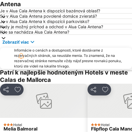
Port de Portopetro
Cala Santanyi
Antena
Ses Covetes
Son Moll
Je v Alua Cala Antena k dispozícii bazénová oblasť?
Sú v Alua Cala Antena povolené domáce zvieratá?
Akvárium Palma
Cala Estància
Je v Alua Cala Antena k dispozícii parkovisko?
Kedy je možný príchod a odchod v Alua Cala Antena?
Placa Major
Plaża Sa Torre
Kde sa nachádza Alua Cala Antena?
Mega Park
Club Marítim San Antonio de la Playa
Zobraziť viac
Cala Antena
Albatros
Informácie o cenách a dostupnosti, ktoré dostávame z
Portocristo
Cala Llombards
rezervačných stránok, sa neustále menia. To znamená, že na
rezervačnej stránke nemusíte vždy nájsť presne rovnakú ponuku,
Cala Mesquida o s'Arenal de sa Mesquida
Playa Son Baulo
ktorú ste videli na lokalite trivago.
Pabisa Beach Club
Kúpele Balneario No 6
Patrí k najlepšie hodnoteným Hotels v meste
Calas de Mallorca
RIU Center
Les Meravelles
Zdieľať
Pridať do obľúbených
Zdieľať
Pridať do o
Hotel
Hotel
3 Počet hviezdičiek
3 Počet hviezdičiek
Melia Balmoral
Flipflop Cala Man