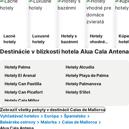
Lacné
Luxusné
Hotely s
Hotely
Kúpe
hotely
hotely
bazénmi
vhodné
hotel
pre
Destinácie v blízkosti hotela Alua Cala Antena
domáce
zvieratá
Hotely Palma
Hotely Alcudia
Hotely El Arenal
Hotely Playa de Palma
Hotely Can Pastilla
Hotely Palmanova
Hotely Can Picafort
Hotely S'illot
Hotely Cala Millor
Zobraziť všetky pobyty v destinácii Calas de Mallorca
Vyhľadávač hotelov
Európa
Španielsko
Baleárske ostrovy
Malorka
Calas de Mallorca
Alua Cala Antena