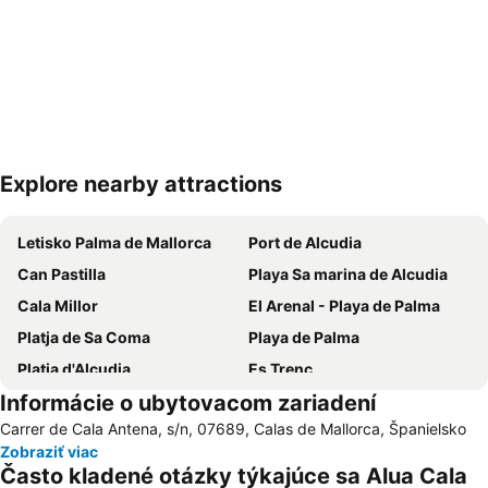
Explore nearby attractions
Rozbaliť mapu
Letisko Palma de Mallorca
Port de Alcudia
Can Pastilla
Playa Sa marina de Alcudia
Cala Millor
El Arenal - Playa de Palma
Platja de Sa Coma
Playa de Palma
Platja d'Alcudia
Es Trenc
Informácie o ubytovacom zariadení
Cala d'Or
S'Arenal
Carrer de Cala Antena, s/n, 07689, Calas de Mallorca, Španielsko
Cala Agulla
S´Illot - Cala Moreja
Zobraziť viac
Can Picafort
Parc Natural de s'Albufera de Mallorca
Často kladené otázky týkajúce sa Alua Cala