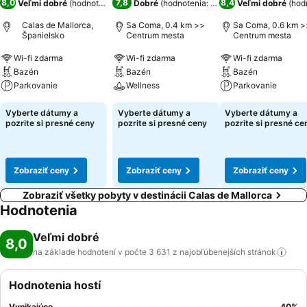
8,0
7,8
8,4
Veľmi dobré
(
hodnotenia: 3 631
Dobré
)
(
hodnotenia: 6 641
)
Veľmi dobré
(
hod
Calas de Mallorca,
Sa Coma, 0.4 km >>
Sa Coma, 0.6 km >
Španielsko
Centrum mesta
Centrum mesta
Wi-fi zdarma
Wi-fi zdarma
Wi-fi zdarma
Bazén
Bazén
Bazén
Parkovanie
Wellness
Parkovanie
Vyberte dátumy a
Vyberte dátumy a
Vyberte dátumy a
pozrite si presné ceny
pozrite si presné ceny
pozrite si presné ce
Zobraziť ceny
Zobraziť ceny
Zobraziť ceny
Zobraziť všetky pobyty v destinácii Calas de Mallorca
Hodnotenia
Veľmi dobré
8,0
na základe hodnotení v počte 3 631 z najobľúbenejších
stránok
Hodnotenia hostí
Vynikajúce
40
%