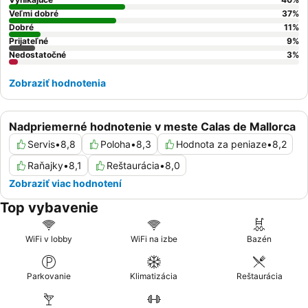
Veľmi dobré
37
%
Dobré
11
%
Prijateľné
9
%
Nedostatočné
3
%
Zobraziť hodnotenia
Nadpriemerné hodnotenie v meste Calas de Mallorca
Servis
•
8,8
Poloha
•
8,3
Hodnota za peniaze
•
8,2
Raňajky
•
8,1
Reštaurácia
•
8,0
Zobraziť viac hodnotení
Top vybavenie
WiFi v lobby
WiFi na izbe
Bazén
Parkovanie
Klimatizácia
Reštaurácia