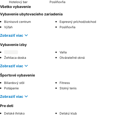
Hotelový bar
Posilňovňa
Všetko vybavenie
Vybavenie ubytovacieho zariadenia
Biznisové centrum
Expresný príchod/odchod
Výťah
Posilňovňa
Zobraziť viac
Vybavenie izby
Vaňa
Žehliaca doska
Otvárateľné okná
Zobraziť viac
Športové vybavenie
Biliardový stôl
Fitness
Potápanie
Stolný tenis
Zobraziť viac
Pre deti
Detské ihrisko
Detský klub