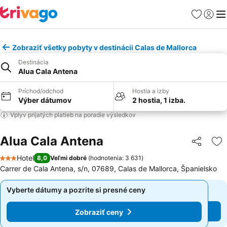
Obľúbené
Prihlási
Me
Zobraziť všetky pobyty v destinácii Calas de Mallorca
Destinácia
Alua Cala Antena
Príchod/odchod
Hostia a izby
Výber dátumov
2 hostia, 1 izba.
Vplyv prijatých platieb na poradie výsledkov
Alua Cala Antena
Zdieľať
Pr
Hotel
8,0
Veľmi dobré
(
hodnotenia: 3 631
)
3 Počet hviezdičiek
Carrer de Cala Antena, s/n, 07689, Calas de Mallorca, Španielsko
Vyberte dátumy a pozrite si presné ceny
Vyberte dátumy a pozrite si presné ceny
Zobraziť ceny
Zobraziť ceny