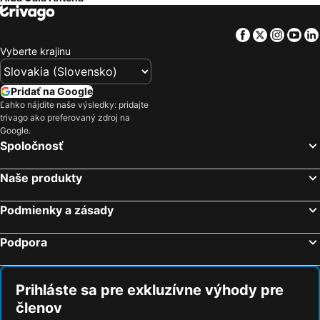
Facebook
Twitter
Insta
Yo
Vyberte krajinu
Pridať na Google
Ľahko nájdite naše výsledky: pridajte
trivago ako preferovaný zdroj na
Google.
Spoločnosť
Naše produkty
Podmienky a zásady
Podpora
Prihláste sa pre exkluzívne výhody pre
členov