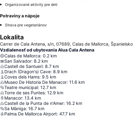
Organizované aktivity pre deti
Potraviny a nápoje
Strava pre vegetariánov
Lokalita
Carrer de Cala Antena, s/n, 07689, Calas de Mallorca, Španielsko
Vzdialenosť od ubytovania Alua Cala Antena
Calas de Mallorca
:
0.2
km
San Salvador
:
8.2
km
Castell de Santueri
:
8.7
km
Drach (Dragon's) Cave
:
8.9
km
Coves dels Hams
:
9.5
km
Museo De Historia De Manacor
:
11.6
km
Teatre municipal
:
12.7
km
Torre de ses Puntes
:
12.9
km
Manacor
:
13.4
km
Castell de la Punta de n'Amer
:
16.2
km
Sa Màniga
:
16.7
km
Palma De Mallorca Airport
:
47.7
km