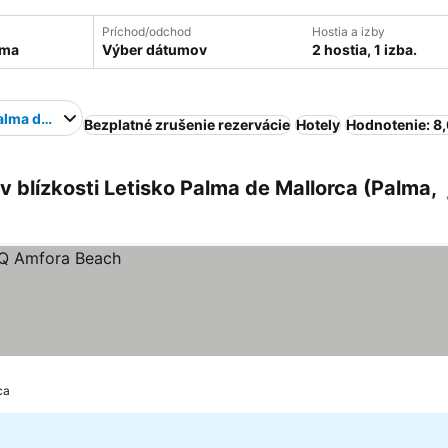
Príchod/odchod
Hostia a izby
Výber dátumov
2 hostia, 1 izba.
alma de Mallorca
Bezplatné zrušenie rezervácie
Hotely
Hodnotenie: 8
 blízkosti Letisko Palma de Mallorca (Palma,
ca