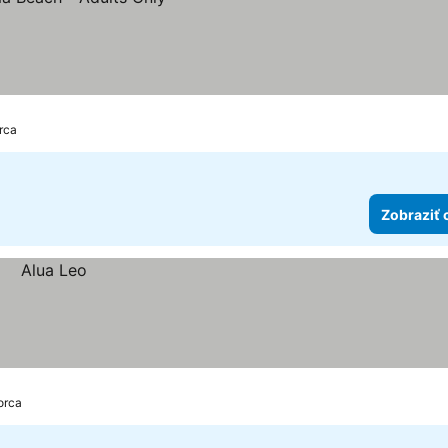
rca
Zobraziť 
orca