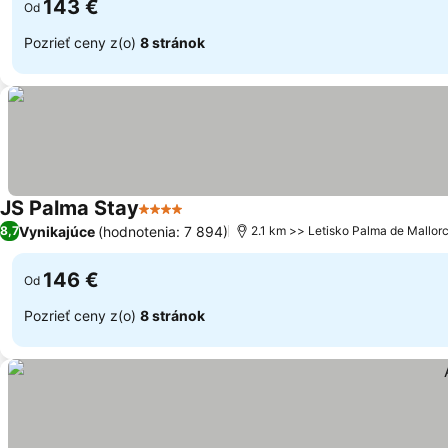
143 €
Od
Pozrieť ceny z(o)
8 stránok
JS Palma Stay
4 Počet hviezdičiek
Zobraziť ceny
Vynikajúce
(hodnotenia: 7 894)
8,7
2.1 km >> Letisko Palma de Mallor
146 €
Od
Pozrieť ceny z(o)
8 stránok