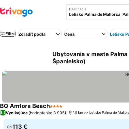
Destinácia
Filtre
Zoradiť podľa
Cena
Letisko P
Ubytovania v meste Palma v
Španielsko)
BQ Amfora Beach
4 Počet hviezdičiek
Zobraziť ceny
Vynikajúce
(hodnotenia: 3 995)
8,5
1.9 km >> Letisko Palma de Mallor
113 €
Od