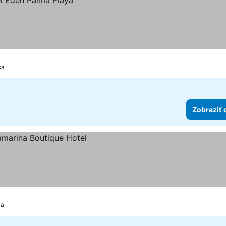
ca
Zobraziť 
k
y
ca