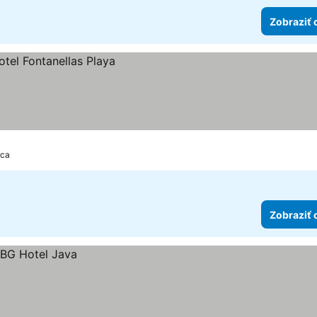
Zobraziť 
rca
Zobraziť 