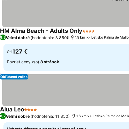
HM Alma Beach - Adults Only
4 Počet hviezdičiek
Zobraziť ceny
Veľmi dobré
(hodnotenia: 3 850)
8,3
1.9 km >> Letisko Palma de Mallo
127 €
Od
Pozrieť ceny z(o)
8 stránok
Obľúbená voľba
Alua Leo
4 Počet hviezdičiek
Zobraziť ceny
Veľmi dobré
(hodnotenia: 11 850)
8,2
1.6 km >> Letisko Palma de Mall
Vyberte dátumy a pozrite si presné ceny