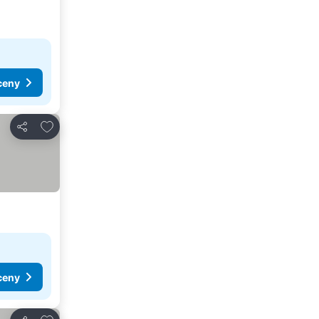
ceny
Pridať do obľúbených
Zdieľať
ceny