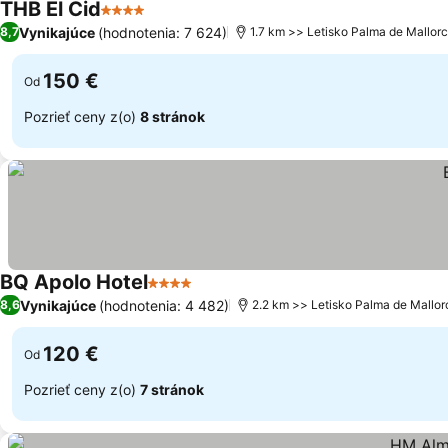
THB El Cid
4 Počet hviezdičiek
Zobraziť ceny
Vynikajúce
(hodnotenia: 7 624)
8,7
1.7 km >> Letisko Palma de Mallor
150 €
Od
Pozrieť ceny z(o)
8 stránok
BQ Apolo Hotel
4 Počet hviezdičiek
Zobraziť ceny
Vynikajúce
(hodnotenia: 4 482)
8,6
2.2 km >> Letisko Palma de Mallor
120 €
Od
Pozrieť ceny z(o)
7 stránok