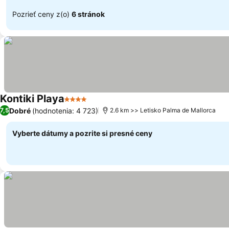
Pozrieť ceny z(o)
6 stránok
Kontiki Playa
4 Počet hviezdičiek
Zobraziť ceny
Dobré
(hodnotenia: 4 723)
7,5
2.6 km >> Letisko Palma de Mallorca
Vyberte dátumy a pozrite si presné ceny