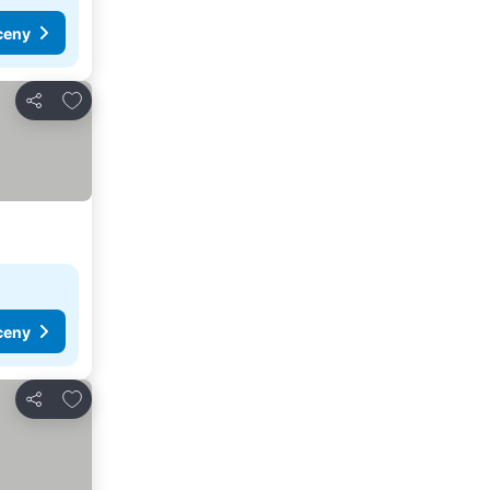
ceny
Pridať do obľúbených
Zdieľať
ceny
Pridať do obľúbených
Zdieľať