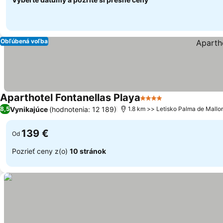
Obľúbená voľba
Aparthotel Fontanellas Playa
4 Počet hviezdičiek
Zobraziť ceny
Vynikajúce
(hodnotenia: 12 189)
8,5
1.8 km >> Letisko Palma de Mallo
139 €
Od
Pozrieť ceny z(o)
10 stránok