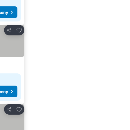
ceny
Pridať do obľúbených
Zdieľať
ceny
Pridať do obľúbených
Zdieľať