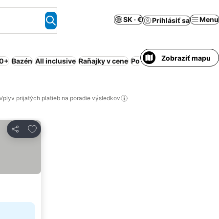
SK · €
Menu
Prihlásiť sa
Zobraziť mapu
,0+
Bazén
All inclusive
Raňajky v cene
Polpenzia
Pláž
Obsluhov
Vplyv prijatých platieb na poradie výsledkov
Pridať do obľúbených
Zdieľať