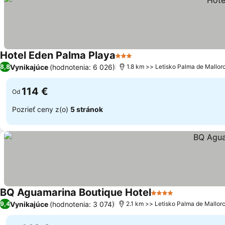
Hotel Eden Palma Playa
3 Počet hviezdičiek
Zobraziť ceny
Vynikajúce
(hodnotenia: 6 026)
8,8
1.8 km >> Letisko Palma de Mallor
114 €
Od
Pozrieť ceny z(o)
5 stránok
BQ Aguamarina Boutique Hotel
4 Počet hviezdičie
Zobraziť cen
Vynikajúce
(hodnotenia: 3 074)
9,4
2.1 km >> Letisko Palma de Mallor