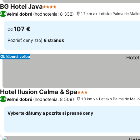
BG Hotel Java
4 Počet hviezdičiek
Zobraziť ceny
Veľmi dobré
(hodnotenia: 8 332)
8,4
1.7 km >> Letisko Palma de Mallo
107 €
Od
Pozrieť ceny z(o)
8 stránok
Obľúbená voľba
Hotel Ilusion Calma & Spa
3 Počet hviezdičiek
Zobraziť ceny
Veľmi dobré
(hodnotenia: 8 509)
8,0
1.9 km >> Letisko Palma de Mallo
Vyberte dátumy a pozrite si presné ceny