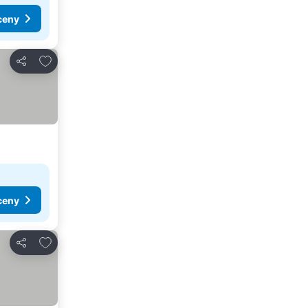
ceny
Pridať do obľúbených
Zdieľať
ceny
Pridať do obľúbených
Zdieľať