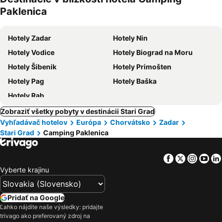
domáce
Paklenica
zvieratá
Hotely Zadar
Hotely Nin
Hotely Vodice
Hotely Biograd na Moru
Hotely Šibenik
Hotely Primošten
Hotely Pag
Hotely Baška
Hotely Rab
Zobraziť všetky pobyty v destinácii Stari Grad
Vyhľadávač hotelov
Európa
Chorvátsko
Zadar
Stari Grad
Camping Paklenica
Facebook
Twitter
Insta
Yo
Vyberte krajinu
Pridať na Google
Ľahko nájdite naše výsledky: pridajte
trivago ako preferovaný zdroj na