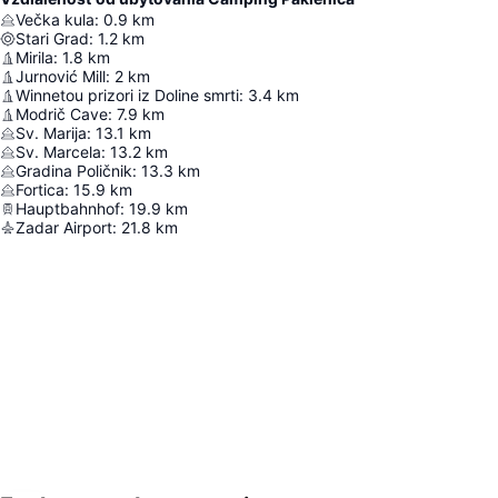
Večka kula
:
0.9
km
Stari Grad
:
1.2
km
Mirila
:
1.8
km
Jurnović Mill
:
2
km
Winnetou prizori iz Doline smrti
:
3.4
km
Modrič Cave
:
7.9
km
Sv. Marija
:
13.1
km
Sv. Marcela
:
13.2
km
Gradina Poličnik
:
13.3
km
Fortica
:
15.9
km
Hauptbahnhof
:
19.9
km
Zadar Airport
:
21.8
km