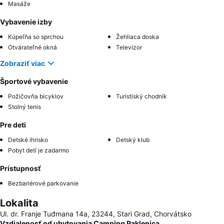
Masáže
Vybavenie izby
Kúpeľňa so sprchou
Žehliaca doska
Otvárateľné okná
Televízor
Zobraziť viac
Športové vybavenie
Požičovňa bicyklov
Turistiský chodník
Stolný tenis
Pre deti
Detské ihrisko
Detský klub
Pobyt detí je zadarmo
Prístupnosť
Bezbariérové parkovanie
Lokalita
Ul. dr. Franje Tuđmana 14a, 23244, Stari Grad, Chorvátsko
Vzdialenosť od ubytovania Camping Paklenica