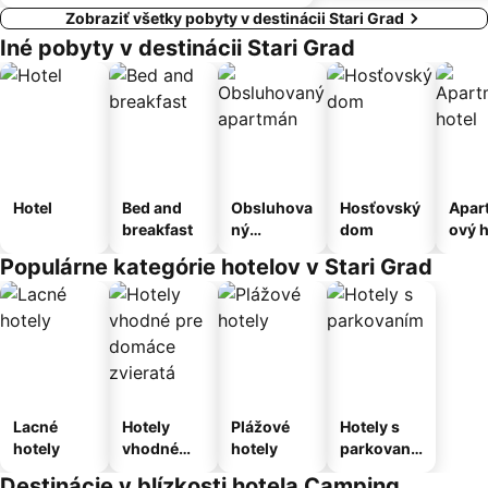
Zobraziť všetky pobyty v destinácii Stari Grad
Iné pobyty v destinácii Stari Grad
Hotel
Bed and
Obsluhova
Hosťovský
Apar
breakfast
ný
dom
ový h
apartmán
Populárne kategórie hotelov v Stari Grad
Lacné
Hotely
Plážové
Hotely s
hotely
vhodné
hotely
parkovaní
pre
m
Destinácie v blízkosti hotela Camping