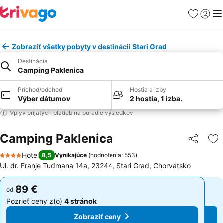
Obľúbené
Prihlási
Me
Zobraziť všetky pobyty v destinácii Stari Grad
Destinácia
Camping Paklenica
Príchod/odchod
Hostia a izby
Výber dátumov
2 hostia, 1 izba.
Vplyv prijatých platieb na poradie výsledkov
Camping Paklenica
Zdieľať
Pr
Hotel
8,5
Vynikajúce
(
hodnotenia: 553
)
4 Počet hviezdičiek
Ul. dr. Franje Tuđmana 14a, 23244, Stari Grad, Chorvátsko
89 €
89 €
od
od
Pozrieť ceny z(o)
4 stránok
Pozrieť ceny z(o)
4 stránok
Zobraziť ceny
Zobraziť ceny