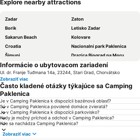
Explore nearby attractions
Rozbaliť mapu
Zadar
Zaton
Borik
Letisko Zadar
Sakarun Beach
Kolovare
Croatia
Nacionalni park Paklenica
Šimuni
Drazica Biograd na Moru
Informácie o ubytovacom zariadení
Stari Grad Pag
Stari Zadar
Ul. dr. Franje Tuđmana 14a, 23244, Stari Grad, Chorvátsko
Morský organ
Porto di Zadar
Zobraziť viac
Grad Biograd na Moru
Ždrijac
Často kladené otázky týkajúce sa Camping
Avtobusni kolodvor Zadar - Liburnija
Sveti Donat
Paklenica
Sveti Šime
Forum
Je v Camping Paklenica k dispozícii bazénová oblasť?
Sú v Camping Paklenica povolené domáce zvieratá?
Velebit
Bosana
Je v Camping Paklenica k dispozícii parkovisko?
Kedy je možný príchod a odchod v Camping Paklenica?
Ferry Biograd-Tkon
Dražica
Kde sa nachádza Camping Paklenica?
ŽP Zadar
Zobraziť viac