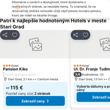
Informácie o cenách a dostupnosti, ktoré dostávame z
rezervačných stránok, sa neustále menia. To znamená, že na
rezervačnej stránke nemusíte vždy nájsť presne rovnakú ponuku,
ktorú ste videli na lokalite trivago.
Patrí k najlepšie hodnoteným Hotels v meste
Stari Grad
Zdieľať
Pridať do obľúbených
Zdieľať
Pridať do ob
Hotel
Hotel
3 Počet hviezdičiek
3 Počet hviezdičiek
Pansion Kiko
Ul. Dr. Franje Tuđ
/
3,9
Žiadne dostupné skóre
(
hodnotenia: 12
)
Stari Grad, 3.1 km >> Centrum mesta
Stari Grad, 1.0 km >>
Vyberte dátumy a po
115 €
od
ceny
Pozrieť ceny z(o)
2 stránok
Zobraziť c
Zobraziť ceny