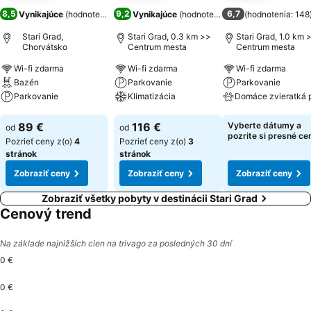
8,5
9,2
6,7
Vynikajúce
(
hodnotenia: 553
)
Vynikajúce
(
hodnotenia: 743
(
)
hodnotenia: 148
Stari Grad,
Stari Grad, 0.3 km >>
Stari Grad, 1.0 km 
Chorvátsko
Centrum mesta
Centrum mesta
Wi-fi zdarma
Wi-fi zdarma
Wi-fi zdarma
Bazén
Parkovanie
Parkovanie
Parkovanie
Klimatizácia
Zobraziť ceny
Zobraziť ceny
Zobraziť ceny
89 €
116 €
Vyberte dátumy a
od
od
pozrite si presné ce
Pozrieť ceny z(o)
4
Pozrieť ceny z(o)
3
stránok
stránok
Zobraziť ceny
Zobraziť ceny
Zobraziť ceny
Zobraziť všetky pobyty v destinácii Stari Grad
Cenový trend
Na základe najnižších cien na trivago za posledných 30 dní
0 €
0 €