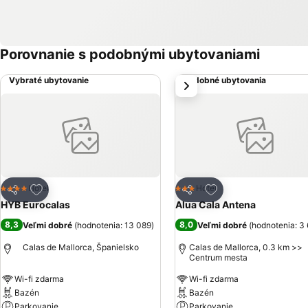
Porovnanie s podobnými ubytovaniami
Vybraté ubytovanie
Podobné ubytovania
next
Pridať do obľúbených
Pridať do obľúbený
Hotel
Hotel
4 Počet hviezdičiek
3 Počet hviezdičiek
Zdieľať
Zdieľať
HYB Eurocalas
Alua Cala Antena
8,3
8,0
Veľmi dobré
(
hodnotenia: 13 089
)
Veľmi dobré
(
hodnotenia: 3
Calas de Mallorca, Španielsko
Calas de Mallorca, 0.3 km >>
Centrum mesta
Wi-fi zdarma
Wi-fi zdarma
Bazén
Bazén
Parkovanie
Parkovanie