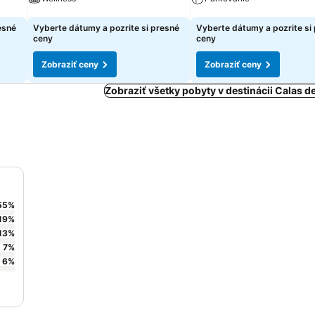
Zobraziť ceny
Zobraziť ceny
esné
Vyberte dátumy a pozrite si presné
Vyberte dátumy a pozrite si
ceny
ceny
Zobraziť ceny
Zobraziť ceny
Zobraziť všetky pobyty v destinácii Calas d
55
%
19
%
13
%
7
%
6
%