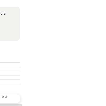
udia
nájsť