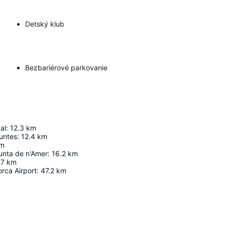
Detský klub
Bezbariérové parkovanie
al
:
12.3
km
untes
:
12.4
km
m
Punta de n'Amer
:
16.2
km
.7
km
rca Airport
:
47.2
km