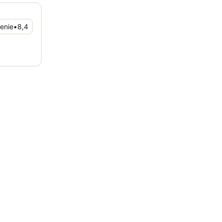
enie
•
8,4