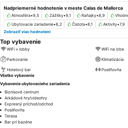
Nadpriemerné hodnotenie v meste Calas de Mallorca
Atmosféra
•
9,5
Zážitky
•
9,1
Raňajky
•
8,9
Vhodné
Ubytovacie zariadenie
•
8,2
Čistota
•
8,1
Aktivity
•
7,9
Zobraziť viac hodnotení
Top vybavenie
WiFi v lobby
WiFi na izbe
Parkovanie
Klimatizácia
Hotelový bar
Posilňovňa
Všetko vybavenie
Vybavenie ubytovacieho zariadenia
Biznisové centrum
Arkádové hry/videohry
Expresný príchod/odchod
Posilňovňa
Terasa
Bar pri bazéne