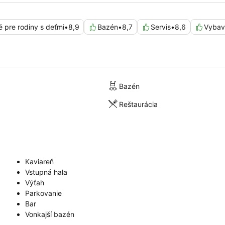
 pre rodiny s deťmi
•
8,9
Bazén
•
8,7
Servis
•
8,6
Vybav
Bazén
Reštaurácia
Kaviareň
Vstupná hala
Výťah
Parkovanie
Bar
Vonkajší bazén