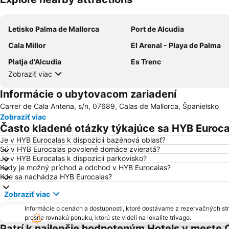
Letisko Palma de Mallorca
Port de Alcudia
Cala Millor
El Arenal - Playa de Palma
Platja d'Alcudia
Es Trenc
Zobraziť viac
Informácie o ubytovacom zariadení
Carrer de Cala Antena, s/n, 07689, Calas de Mallorca, Španielsko
Zobraziť viac
Často kladené otázky týkajúce sa HYB Euroca
Je v HYB Eurocalas k dispozícii bazénová oblasť?
Sú v HYB Eurocalas povolené domáce zvieratá?
Je v HYB Eurocalas k dispozícii parkovisko?
Kedy je možný príchod a odchod v HYB Eurocalas?
Kde sa nachádza HYB Eurocalas?
Zobraziť viac
Informácie o cenách a dostupnosti, ktoré dostávame z rezervačných st
presne rovnakú ponuku, ktorú ste videli na lokalite trivago.
Patrí k najlepšie hodnoteným Hotels v meste 