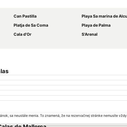
Rozbaliť mapu
Can Pastilla
Playa Sa marina de Alc
Platja de Sa Coma
Playa de Palma
Cala d'Or
S'Arenal
las
ránok, sa neustále menia. To znamená, že na rezervačnej stránke nemusíte vždy 
Calas de Mallorca