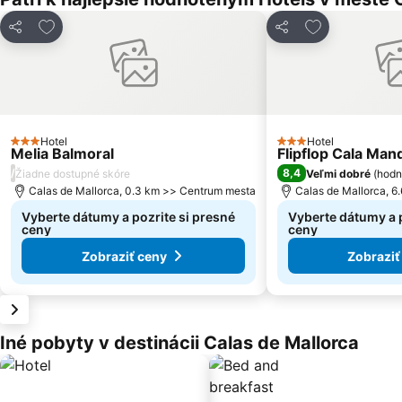
Pridať do obľúbených
Pridať do obľ
Zdieľať
Zdieľať
Hotel
Hotel
3 Počet hviezdičiek
3 Počet hviezdičiek
Melia Balmoral
Flipflop Cala Man
/
8,4
Žiadne dostupné skóre
Veľmi dobré
(
hodn
Calas de Mallorca, 0.3 km >> Centrum mesta
Calas de Mallorca, 
Vyberte dátumy a pozrite si presné
Vyberte dátumy a p
ceny
ceny
Zobraziť ceny
Zobraziť
Iné pobyty v destinácii Calas de Mallorca