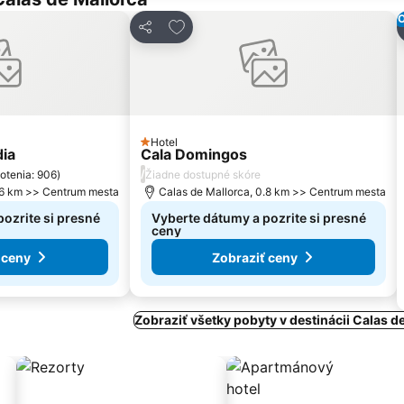
O
úbených
Pridať do obľúbených
Zdieľať
Hotel
1 Počet hviezdičiek
dia
Cala Domingos
/
otenia: 906
)
Žiadne dostupné skóre
6.6 km >> Centrum mesta
Calas de Mallorca, 0.8 km >> Centrum mesta
ozrite si presné
Vyberte dátumy a pozrite si presné
ceny
 ceny
Zobraziť ceny
Zobraziť všetky pobyty v destinácii Calas d