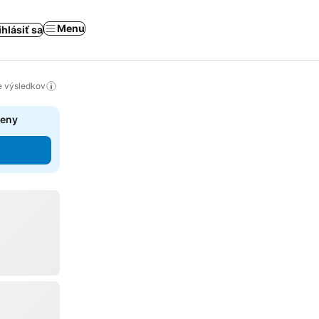
Menu
ihlásiť sa
ie výsledkov
ceny