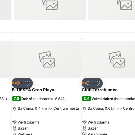
ch
Pridať do obľúbených
Pridať do obľúbe
Hotel
Hotel
3 Počet hviezdičiek
2 Počet hviezdičiek
Zdieľať
Zdieľať
BLUESEA Gran Playa
Club Torreblanca
7,8
8,4
 631
)
Dobré
(
hodnotenia: 6 641
)
Veľmi dobré
(
hodnotenia:
Sa Coma, 0.4 km >> Centrum mesta
Sa Coma, 0.6 km >> Centr
Wi-fi zdarma
Wi-fi zdarma
Bazén
Bazén
Wellness
Parkovanie