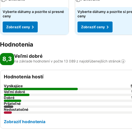
Zobraziť ceny
Zobraziť ceny
Vyberte dátumy a pozrite si presné
Vyberte dátumy a pozrite si pr
ceny
ceny
Zobraziť ceny
Zobraziť ceny
Hodnotenia
Veľmi dobré
8,3
na základe hodnotení v počte 13 089 z najobľúbenejších
stránok
Hodnotenia hostí
Vynikajúce
Veľmi dobré
Dobré
Prijateľné
Nedostatočné
Zobraziť hodnotenia