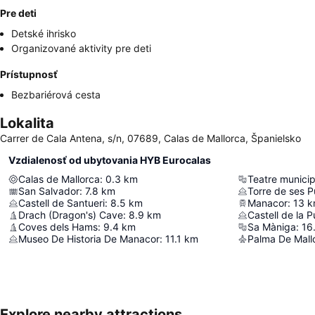
Pre deti
Detské ihrisko
Organizované aktivity pre deti
Prístupnosť
Bezbariérová cesta
Lokalita
Carrer de Cala Antena, s/n, 07689, Calas de Mallorca, Španielsko
Vzdialenosť od ubytovania HYB Eurocalas
Calas de Mallorca
:
0.3
km
Teatre municip
San Salvador
:
7.8
km
Torre de ses P
Castell de Santueri
:
8.5
km
Manacor
:
13
k
Drach (Dragon's) Cave
:
8.9
km
Castell de la 
Coves dels Hams
:
9.4
km
Sa Màniga
:
16
Museo De Historia De Manacor
:
11.1
km
Palma De Mallo
Explore nearby attractions