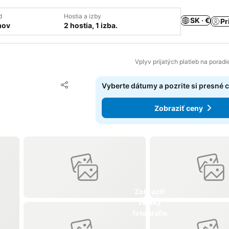
d
Hostia a izby
SK · €
Pr
mov
2 hostia, 1 izba.
Vplyv prijatých platieb na porad
Pridať do obľúbených
Vyberte dátumy a pozrite si presné 
Zdieľať
Zobraziť ceny