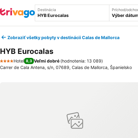
Destinácia
Príchod/odcho
Výber dátu
Zobraziť všetky pobyty v destinácii Calas de Mallorca
HYB Eurocalas
Hotel
Veľmi dobré
(
hodnotenia: 13 089
)
8,3
4 Počet hviezdičiek
Carrer de Cala Antena, s/n, 07689, Calas de Mallorca, Španielsko