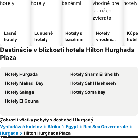
Lacné
Luxusné
Hotely s
Hotely
Kúpe
hotely
hotely
bazénmi
vhodné
hotel
pre
Destinácie v blízkosti hotela Hilton Hurghada
domáce
Plaza
zvieratá
Hotely Hurgada
Hotely Sharm El Sheikh
Hotely Makadi Bay
Hotely Sahl Hasheesh
Hotely Safaga
Hotely Soma Bay
Hotely El Gouna
Zobraziť všetky pobyty v destinácii Hurgada
Vyhľadávač hotelov
Afrika
Egypt
Red Sea Governorate
Hurgada
Hilton Hurghada Plaza