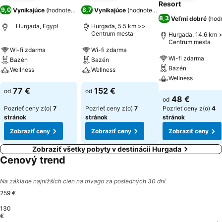
Resort
9,0
8,7
Vynikajúce
(
hodnotenia: 15 303
Vynikajúce
)
(
hodnotenia: 24 184
)
8,3
Veľmi dobré
(
hod
Hurgada, Egypt
Hurgada, 5.5 km >>
Centrum mesta
Hurgada, 14.6 km 
Centrum mesta
Wi-fi zdarma
Wi-fi zdarma
Wi-fi zdarma
Bazén
Bazén
Bazén
Wellness
Wellness
Wellness
77 €
152 €
od
od
48 €
od
Pozrieť ceny z(o)
7
Pozrieť ceny z(o)
7
Pozrieť ceny z(o)
4
stránok
stránok
stránok
Zobraziť ceny
Zobraziť ceny
Zobraziť ceny
Zobraziť všetky pobyty v destinácii Hurgada
Cenový trend
Na základe najnižších cien na trivago za posledných 30 dní
259 €
130
€
Quinta-feira, agosto 20
232 €