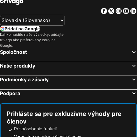
Facebook
Twitter
Insta
Yo
Pridať na Google
Ľahko nájdite naše výsledky: pridajte
trivago ako preferovaný zdroj na
Google.
Spoločnosť
Naše produkty
Podmienky a zásady
Podpora
Prihláste sa pre exkluzívne výhody pre
členov
Prispôsobenie funkcií
Vernostné ponuky a členské ceny