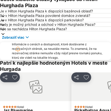
Hurghada Plaza
Je v Hilton Hurghada Plaza k dispozícii bazénová oblasť?
Sú v Hilton Hurghada Plaza povolené domáce zvieratá?
Je v Hilton Hurghada Plaza k dispozícii parkovisko?
Kedy je možný príchod a odchod v Hilton Hurghada Plaza?
Kde sa nachádza Hilton Hurghada Plaza?
Zobraziť viac
Informácie o cenách a dostupnosti, ktoré dostávame z
rezervačných stránok, sa neustále menia. To znamená, že na
rezervačnej stránke nemusíte vždy nájsť presne rovnakú ponuku,
ktorú ste videli na lokalite trivago.
Patrí k najlepšie hodnoteným Hotels v meste
Hurgada
Zdieľať
Pridať do obľúbených
Zdieľať
Pridať do ob
Hotel
Hotel
5 Počet hviezdičiek
4 Počet hviezdičiek
Jaz Bluemarine
Pickalbatros Aqua 