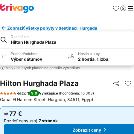
Obľúbené
Prihlási
Me
Zobraziť všetky pobyty v destinácii Hurgada
Destinácia
Hilton Hurghada Plaza
Príchod/odchod
Hostia a izby
Výber dátumov
2 hostia, 1 izba.
Vplyv prijatých platieb na poradie výsledkov
Hilton Hurghada Plaza
Zdieľať
Pr
Rezort
9,0
Vynikajúce
(
hodnotenia: 15 303
)
5 Počet hviezdičiek
Gabal El Hareem Street, Hurgada, 84511, Egypt
77 €
77 €
od
od
Pozrieť ceny z(o)
7 stránok
Pozrieť ceny z(o)
7 stránok
Zobraziť ceny
Zobraziť ceny