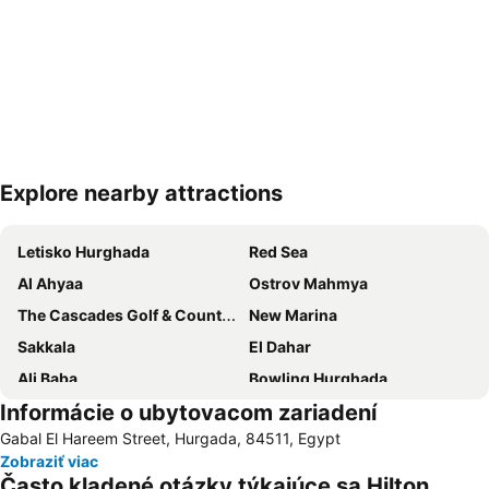
Explore nearby attractions
Rozbaliť mapu
Letisko Hurghada
Red Sea
Al Ahyaa
Ostrov Mahmya
The Cascades Golf & Country Club
New Marina
Sakkala
El Dahar
Ali Baba
Bowling Hurghada
Informácie o ubytovacom zariadení
El Kawthar
Hard Rock Cafe Hurghada
Gabal El Hareem Street, Hurgada, 84511, Egypt
La Luna
Aladdin Casino
Zobraziť viac
Často kladené otázky týkajúce sa Hilton