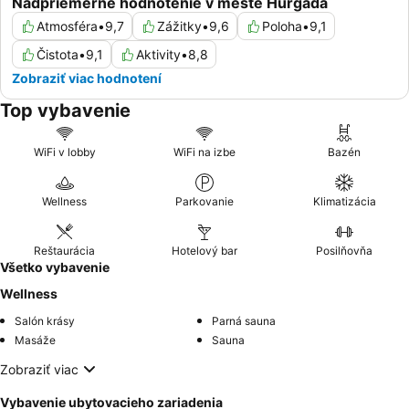
Nadpriemerné hodnotenie v meste Hurgada
Atmosféra
•
9,7
Zážitky
•
9,6
Poloha
•
9,1
Čistota
•
9,1
Aktivity
•
8,8
Zobraziť viac hodnotení
Top vybavenie
WiFi v lobby
WiFi na izbe
Bazén
Wellness
Parkovanie
Klimatizácia
Reštaurácia
Hotelový bar
Posilňovňa
Všetko vybavenie
Wellness
Salón krásy
Parná sauna
Masáže
Sauna
Zobraziť viac
Vybavenie ubytovacieho zariadenia