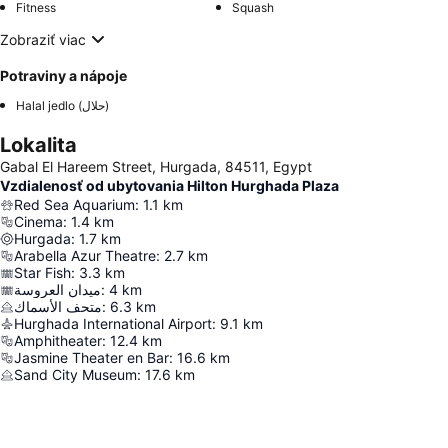
Fitness
Squash
Zobraziť viac
Potraviny a nápoje
Halal jedlo (حلال)
Lokalita
Gabal El Hareem Street, Hurgada, 84511, Egypt
Vzdialenosť od ubytovania Hilton Hurghada Plaza
Red Sea Aquarium
:
1.1
km
Cinema
:
1.4
km
Hurgada
:
1.7
km
Arabella Azur Theatre
:
2.7
km
Star Fish
:
3.3
km
ميدان العروسة
:
4
km
متحف الأسماك
:
6.3
km
Hurghada International Airport
:
9.1
km
Amphitheater
:
12.4
km
Jasmine Theater en Bar
:
16.6
km
Sand City Museum
:
17.6
km