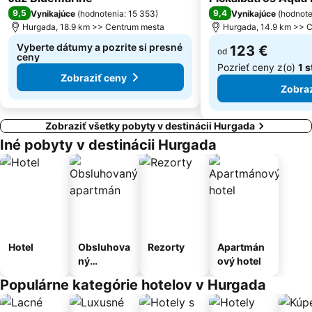
9,5
9,4
Vynikajúce
(
hodnotenia: 15 353
)
Vynikajúce
(
hodnote
Hurgada, 18.9 km >> Centrum mesta
Hurgada, 14.9 km >> 
Vyberte dátumy a pozrite si presné
123 €
od
ceny
Pozrieť ceny z(o)
1 
Zobraziť ceny
Zobraz
Zobraziť všetky pobyty v destinácii Hurgada
Iné pobyty v destinácii Hurgada
Hotel
Obsluhova
Rezorty
Apartmán
ný
ový hotel
apartmán
Populárne kategórie hotelov v Hurgada