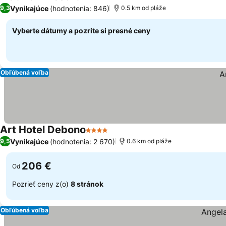
4 Počet hviezdičiek
Zobraziť ceny
Vynikajúce
(hodnotenia: 846)
9,3
0.5 km od pláže
Vyberte dátumy a pozrite si presné ceny
Obľúbená voľba
Art Hotel Debono
4 Počet hviezdičiek
Zobraziť ceny
Vynikajúce
(hodnotenia: 2 670)
9,5
0.6 km od pláže
206 €
Od
Pozrieť ceny z(o)
8 stránok
Obľúbená voľba