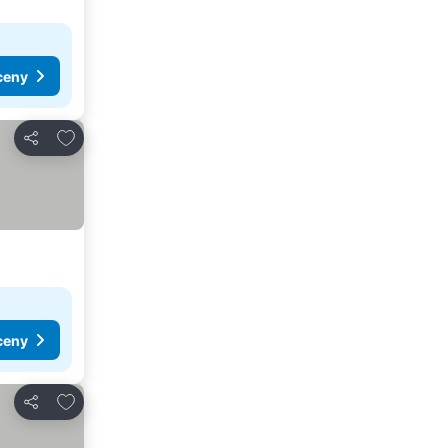
ceny
Pridať do obľúbených
Zdieľať
ceny
Pridať do obľúbených
Zdieľať