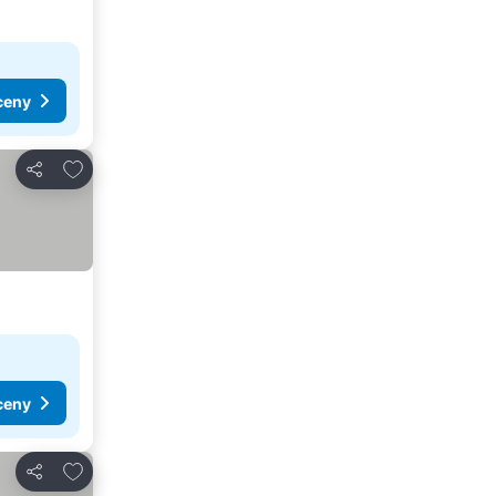
ceny
Pridať do obľúbených
Zdieľať
ceny
Pridať do obľúbených
Zdieľať