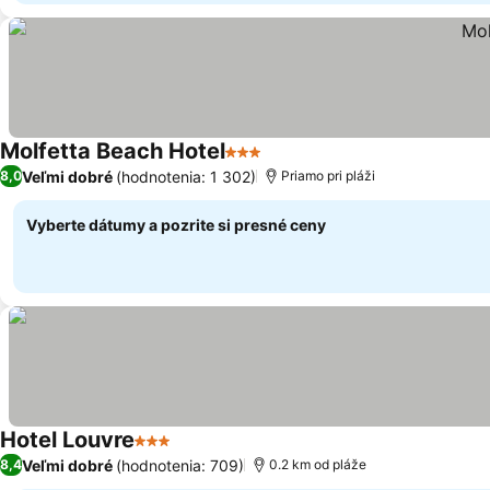
Molfetta Beach Hotel
3 Počet hviezdičiek
Zobraziť ceny
Veľmi dobré
(hodnotenia: 1 302)
8,0
Priamo pri pláži
Vyberte dátumy a pozrite si presné ceny
Hotel Louvre
3 Počet hviezdičiek
Zobraziť ceny
Veľmi dobré
(hodnotenia: 709)
8,4
0.2 km od pláže