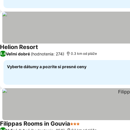
Helion Resort
Zobraziť ceny
Veľmi dobré
(hodnotenia: 274)
8,4
0.3 km od pláže
Vyberte dátumy a pozrite si presné ceny
Filippas Rooms in Gouvia
3 Počet hviezdičiek
Zobraziť ceny