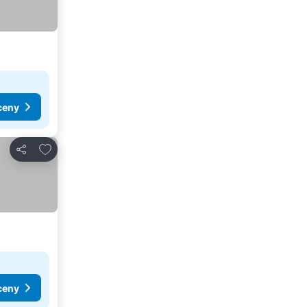
ceny
Pridať do obľúbených
Zdieľať
ceny