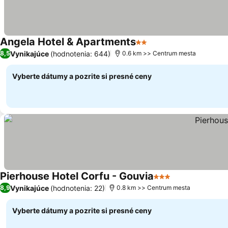
Angela Hotel & Apartments
2 Počet hviezdičiek
Zobraziť ceny
Vynikajúce
(hodnotenia: 644)
8,5
0.6 km >> Centrum mesta
Vyberte dátumy a pozrite si presné ceny
Pierhouse Hotel Corfu - Gouvia
3 Počet hviezdičie
Zobraziť ceny
Vynikajúce
(hodnotenia: 22)
8,9
0.8 km >> Centrum mesta
Vyberte dátumy a pozrite si presné ceny