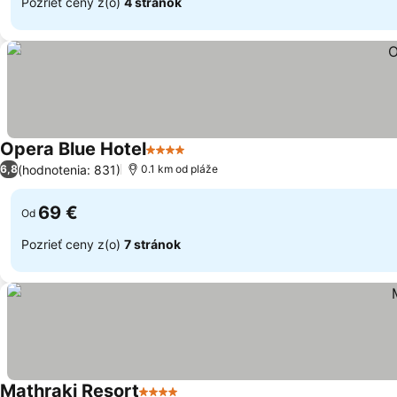
Pozrieť ceny z(o)
4 stránok
Opera Blue Hotel
4 Počet hviezdičiek
Zobraziť ceny
(hodnotenia: 831)
6,8
0.1 km od pláže
69 €
Od
Pozrieť ceny z(o)
7 stránok
Mathraki Resort