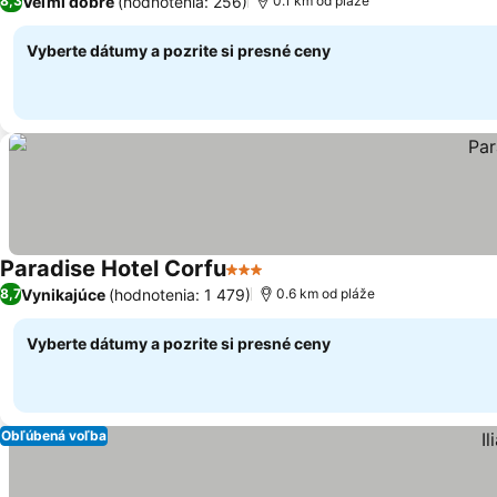
Veľmi dobré
(hodnotenia: 256)
8,3
0.1 km od pláže
Vyberte dátumy a pozrite si presné ceny
Paradise Hotel Corfu
3 Počet hviezdičiek
Zobraziť ceny
Vynikajúce
(hodnotenia: 1 479)
8,7
0.6 km od pláže
Vyberte dátumy a pozrite si presné ceny
Obľúbená voľba