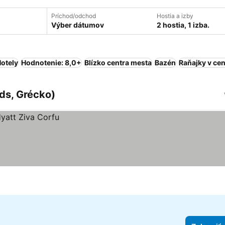
Príchod/odchod
Hostia a izby
Výber dátumov
2 hostia, 1 izba.
otely
Hodnotenie: 8,0+
Blízko centra mesta
Bazén
Raňajky v ce
nds, Grécko)