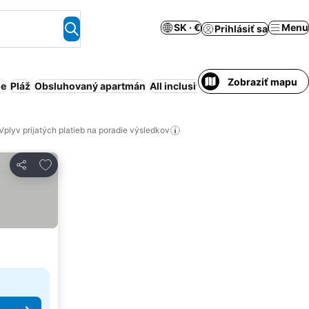
SK · €
Menu
Prihlásiť sa
Zobraziť mapu
ne
Pláž
Obsluhovaný apartmán
All inclusive
Rezort
Klimatizácia
Vplyv prijatých platieb na poradie výsledkov
Pridať do obľúbených
Zdieľať