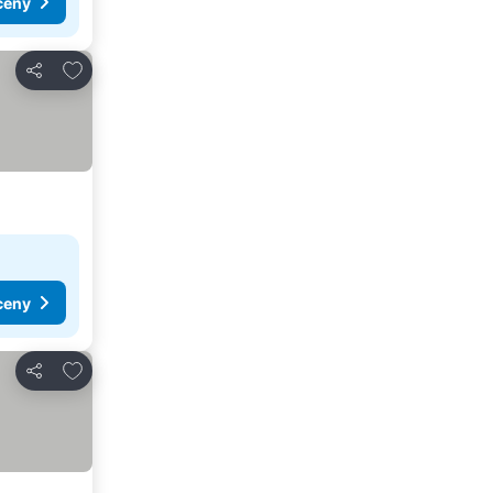
ceny
Pridať do obľúbených
Zdieľať
ceny
Pridať do obľúbených
Zdieľať