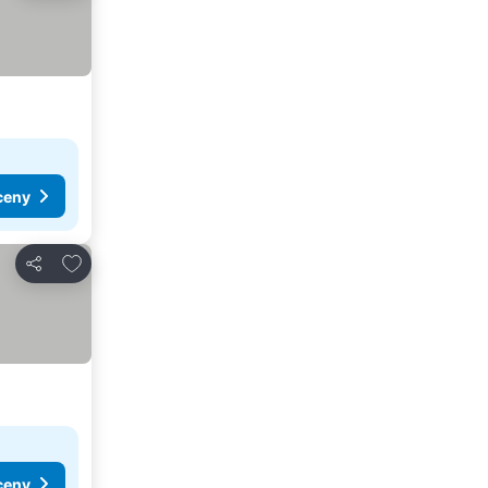
ceny
Pridať do obľúbených
Zdieľať
ceny