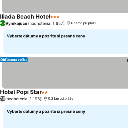
Iliada Beach Hotel
3 Počet hviezdičiek
Zobraziť ceny
Vynikajúce
(hodnotenia: 1 657)
8,7
Priamo pri pláži
Vyberte dátumy a pozrite si presné ceny
Obľúbená voľba
Hotel Popi Star
2 Počet hviezdičiek
Zobraziť ceny
(hodnotenia: 1 196)
7,0
0.2 km od pláže
Vyberte dátumy a pozrite si presné ceny