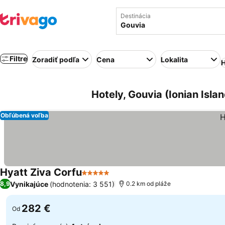
Destinácia
Filtre
Zoradiť podľa
Cena
Lokalita
H
Hotely, Gouvia (Ionian Isla
Obľúbená voľba
Hyatt Ziva Corfu
5 Počet hviezdičiek
Zobraziť ceny
Vynikajúce
(hodnotenia: 3 551)
8,9
0.2 km od pláže
282 €
Od