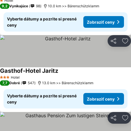
Hotel
1 Počet hviezdičiek
9,2
Vynikajúce
98
10.0 km >> Bärenschützklamm
Vyberte dátumy a pozrite si presné
Zobraziť ceny
ceny
Zdieľať
Pr
Gasthof-Hotel Jaritz
Zobraziť ceny
Hotel
3 Počet hviezdičiek
7,7
Dobré
547
13.0 km >> Bärenschützklamm
Vyberte dátumy a pozrite si presné
Zobraziť ceny
ceny
Zdieľať
Pr