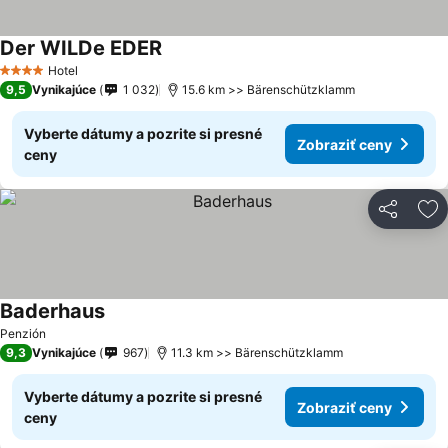
Der WILDe EDER
Zobraziť ceny
Hotel
4 Počet hviezdičiek
9,5
Vynikajúce
1 032
15.6 km >> Bärenschützklamm
Vyberte dátumy a pozrite si presné
Zobraziť ceny
ceny
Zdieľať
Pr
Baderhaus
Zobraziť ceny
Penzión
9,3
Vynikajúce
967
11.3 km >> Bärenschützklamm
Vyberte dátumy a pozrite si presné
Zobraziť ceny
ceny