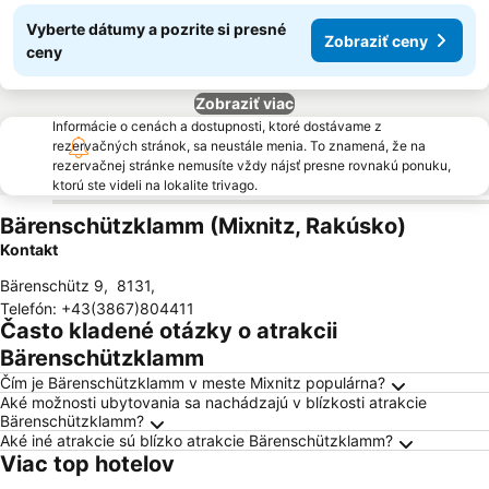
Vyberte dátumy a pozrite si presné
Zobraziť ceny
ceny
Zobraziť viac
Informácie o cenách a dostupnosti, ktoré dostávame z
rezervačných stránok, sa neustále menia. To znamená, že na
rezervačnej stránke nemusíte vždy nájsť presne rovnakú ponuku,
ktorú ste videli na lokalite trivago.
Bärenschützklamm (Mixnitz, Rakúsko)
Kontakt
Bärenschütz 9
,
8131
,
Telefón
:
+43(3867)804411
Často kladené otázky o atrakcii
Bärenschützklamm
Čím je Bärenschützklamm v meste Mixnitz populárna?
Aké možnosti ubytovania sa nachádzajú v blízkosti atrakcie
Bärenschützklamm?
Aké iné atrakcie sú blízko atrakcie Bärenschützklamm?
Viac top hotelov