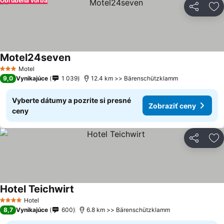
Obľúbená voľba
Zdieľať
Pr
Motel24seven
Zobraziť ceny
Motel
3 Počet hviezdičiek
9,0
Vynikajúce
1 039
12.4 km >> Bärenschützklamm
Vyberte dátumy a pozrite si presné
Zobraziť ceny
ceny
Zdieľať
Pr
Hotel Teichwirt
Zobraziť ceny
Hotel
4 Počet hviezdičiek
8,7
Vynikajúce
600
6.8 km >> Bärenschützklamm