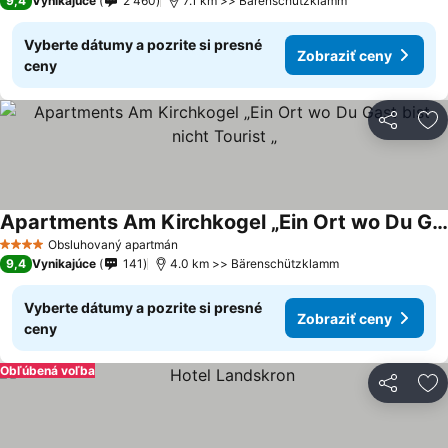
9,4
Vynikajúce
2 460
7.1 km >> Bärenschützklamm
Vyberte dátumy a pozrite si presné
Zobraziť ceny
ceny
Zdieľať
Pr
Apartments Am Kirchkogel „Ein Ort wo Du Gast bist nicht Tourist „
Zobraziť ceny
Obsluhovaný apartmán
4 Počet hviezdičiek
9,4
Vynikajúce
141
4.0 km >> Bärenschützklamm
Vyberte dátumy a pozrite si presné
Zobraziť ceny
ceny
Obľúbená voľba
Zdieľať
Pr