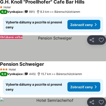
G.H. Knoll "Proellhofer" Cafe Bar Hills
Zobraziť ce
Hotel
1 Počet hviezdičiek
9,4
Vynikajúce
691
8.3 km >> Bärenschützklamm
Vyberte dátumy a pozrite si presné
Zobraziť ceny
ceny
Obľúbená voľba
Zdieľať
Pr
Pension Schweiger
Zobraziť ceny
Hotel
3 Počet hviezdičiek
9,6
Vynikajúce
445
15.7 km >> Bärenschützklamm
Vyberte dátumy a pozrite si presné
Zobraziť ceny
ceny
Zdieľať
Pr