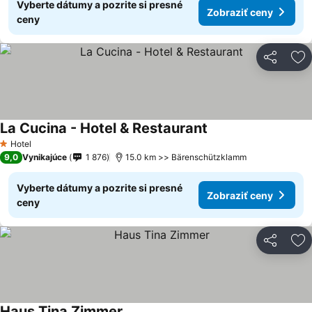
Vyberte dátumy a pozrite si presné
Zobraziť ceny
ceny
Zdieľať
Pr
La Cucina - Hotel & Restaurant
Zobraziť ceny
Hotel
1 Počet hviezdičiek
9,0
Vynikajúce
1 876
15.0 km >> Bärenschützklamm
Vyberte dátumy a pozrite si presné
Zobraziť ceny
ceny
Zdieľať
Pr
Haus Tina Zimmer