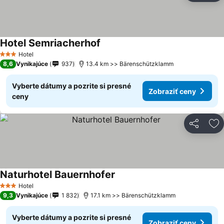
Hotel Semriacherhof
Zobraziť ceny
Hotel
3 Počet hviezdičiek
8,6
Vynikajúce
937
13.4 km >> Bärenschützklamm
Vyberte dátumy a pozrite si presné
Zobraziť ceny
ceny
Zdieľať
Pr
Naturhotel Bauernhofer
Zobraziť ceny
Hotel
3 Počet hviezdičiek
9,3
Vynikajúce
1 832
17.1 km >> Bärenschützklamm
Vyberte dátumy a pozrite si presné
Zobraziť ceny