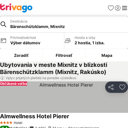
Obľúbené
Prihlási
Me
Destinácia
Bärenschützklamm, Mixnitz
Príchod/odchod
Hostia a izby
Výber dátumov
2 hostia, 1 izba.
Zoradiť
Filtrovať
Mapa
Ubytovania v meste Mixnitz v blízkosti
Bärenschützklamm (Mixnitz, Rakúsko)
Vplyv prijatých platieb na poradie výsledkov
Obľúbená voľba
Zdieľať
Pr
Almwellness Hotel Pierer
Zobraziť ceny
Hotel
4 Počet hviezdičiek