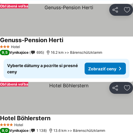
Obľúbená voľba
Zdieľať
Pr
Genuss-Pension Herti
Zobraziť ceny
Hotel
3 Počet hviezdičiek
9,5
Vynikajúce
695
16.2 km >> Bärenschützklamm
Vyberte dátumy a pozrite si presné
Zobraziť ceny
ceny
Obľúbená voľba
Zdieľať
Pr
Hotel Böhlerstern
Zobraziť ceny
Hotel
4 Počet hviezdičiek
9,0
Vynikajúce
1 138
13.6 km >> Bärenschützklamm