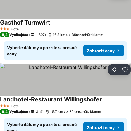
Gasthof Turmwirt
Zobraziť ceny
Hotel
3 Počet hviezdičiek
8,8
Vynikajúce
1 697
16.8 km >> Bärenschützklamm
Vyberte dátumy a pozrite si presné
Zobraziť ceny
ceny
Zdieľať
Pr
Landhotel-Restaurant Willingshofer
Zobraziť cen
Hotel
3 Počet hviezdičiek
9,4
Vynikajúce
314
15.7 km >> Bärenschützklamm
Vyberte dátumy a pozrite si presné
Zobraziť ceny
ceny