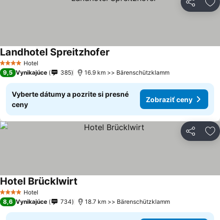
Zdieľať
Pr
Landhotel Spreitzhofer
Zobraziť ceny
Hotel
4 Počet hviezdičiek
9,5
Vynikajúce
385
16.9 km >> Bärenschützklamm
Vyberte dátumy a pozrite si presné
Zobraziť ceny
ceny
Zdieľať
Pr
Hotel Brücklwirt
Zobraziť ceny
Hotel
4 Počet hviezdičiek
8,6
Vynikajúce
734
18.7 km >> Bärenschützklamm