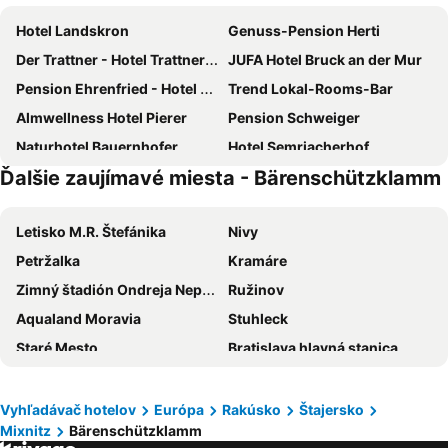
Hotel Landskron
Genuss-Pension Herti
Der Trattner - Hotel Trattnerhof & Hotel Schöcklblick
JUFA Hotel Bruck an der Mur
Pension Ehrenfried - Hotel garni
Trend Lokal-Rooms-Bar
Almwellness Hotel Pierer
Pension Schweiger
Naturhotel Bauernhofer
Hotel Semriacherhof
Ďalšie zaujímavé miesta - Bärenschützklamm
Haus Tina Zimmer
Landhotel Spreitzhofer
Sporthotel Kapfenberg
Gasthaus Pension Zum lustigen Steirer
Letisko M.R. Štefánika
Nivy
Hotel Böhlerstern
Gasthof Oberer Gesslbauer
Petržalka
Kramáre
Der WILDe EDER
Gasthof zur Sonne
Zimný štadión Ondreja Nepelu
Ružinov
Ferienwohnung im Naturpark Almenland
Red Field
Aqualand Moravia
Stuhleck
Gästehaus Scheer
Frühstückspension Ochnerbauer
Staré Mesto
Bratislava hlavná stanica
Dúbravka
Vajnory
Neusiedler See
Termálne kúpalisko Vincov les
Vyhľadávač hotelov
Európa
Rakúsko
Štajersko
Mixnitz
Bärenschützklamm
Hochkar
Devínska Nová Ves