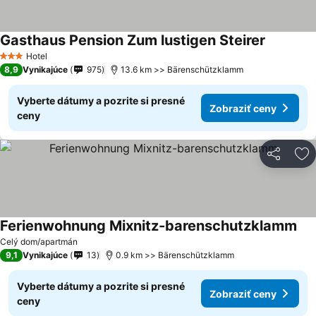
Gasthaus Pension Zum lustigen Steirer
Zobraziť 
Hotel
3 Počet hviezdičiek
8,9
Vynikajúce
975
13.6 km >> Bärenschützklamm
Vyberte dátumy a pozrite si presné
Zobraziť ceny
ceny
Zdieľať
Pr
Ferienwohnung Mixnitz-barenschutzklamm
Zob
Celý dom/apartmán
9,1
Vynikajúce
13
0.9 km >> Bärenschützklamm
Vyberte dátumy a pozrite si presné
Zobraziť ceny
ceny