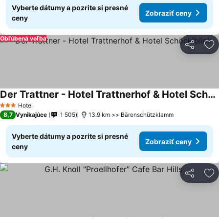
Vyberte dátumy a pozrite si presné
Zobraziť ceny
ceny
Obľúbená voľba
Zdieľať
Pr
Der Trattner - Hotel Trattnerhof & Hotel Schöcklblick
Zobraziť ceny
Hotel
3 Počet hviezdičiek
8,7
Vynikajúce
1 505
13.9 km >> Bärenschützklamm
Vyberte dátumy a pozrite si presné
Zobraziť ceny
ceny
Zdieľať
Pr