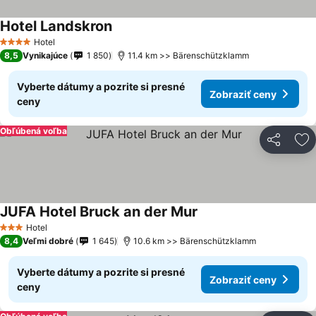
Hotel Landskron
Zobraziť ceny
Hotel
4 Počet hviezdičiek
8,5
Vynikajúce
1 850
11.4 km >> Bärenschützklamm
Vyberte dátumy a pozrite si presné
Zobraziť ceny
ceny
Obľúbená voľba
Zdieľať
Pr
JUFA Hotel Bruck an der Mur
Zobraziť ceny
Hotel
3 Počet hviezdičiek
8,4
Veľmi dobré
1 645
10.6 km >> Bärenschützklamm
Vyberte dátumy a pozrite si presné
Zobraziť ceny
ceny