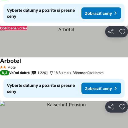
Vyberte dátumy a pozrite si presné
Zobraziť ceny
ceny
Obľúbená voľba
Zdieľať
Pr
Arbotel
Zobraziť ceny
Motel
2 Počet hviezdičiek
8,3
Veľmi dobré
1 220
18.8 km >> Bärenschützklamm
Vyberte dátumy a pozrite si presné
Zobraziť ceny
ceny
Zdieľať
Pr