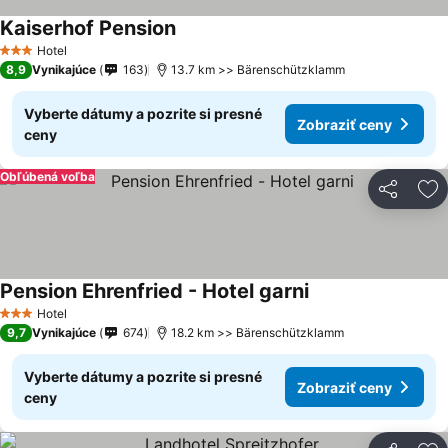
Kaiserhof Pension
Zobraziť ceny
Hotel
3 Počet hviezdičiek
8,9
Vynikajúce
163
13.7 km >> Bärenschützklamm
Vyberte dátumy a pozrite si presné
Zobraziť ceny
ceny
Obľúbená voľba
Zdieľať
Pr
Pension Ehrenfried - Hotel garni
Zobraziť ceny
Hotel
3 Počet hviezdičiek
9,7
Vynikajúce
674
18.2 km >> Bärenschützklamm
Vyberte dátumy a pozrite si presné
Zobraziť ceny
ceny