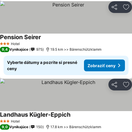
Zdieľať
Pr
Pension Seirer
Zobraziť ceny
Hotel
3 Počet hviezdičiek
9,4
Vynikajúce
975
19.5 km >> Bärenschützklamm
Vyberte dátumy a pozrite si presné
Zobraziť ceny
ceny
Zdieľať
Pr
Landhaus Kügler-Eppich
Zobraziť ceny
Hotel
3 Počet hviezdičiek
9,0
Vynikajúce
150
17.8 km >> Bärenschützklamm