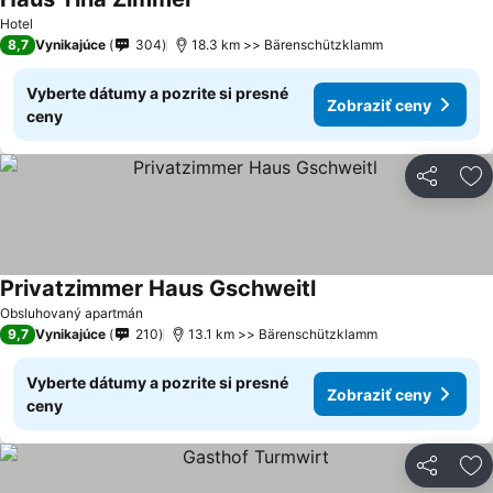
Zobraziť ceny
Hotel
8,7
Vynikajúce
304
18.3 km >> Bärenschützklamm
Vyberte dátumy a pozrite si presné
Zobraziť ceny
ceny
Zdieľať
Pr
Privatzimmer Haus Gschweitl
Zobraziť ceny
Obsluhovaný apartmán
9,7
Vynikajúce
210
13.1 km >> Bärenschützklamm
Vyberte dátumy a pozrite si presné
Zobraziť ceny
ceny
Zdieľať
Pr