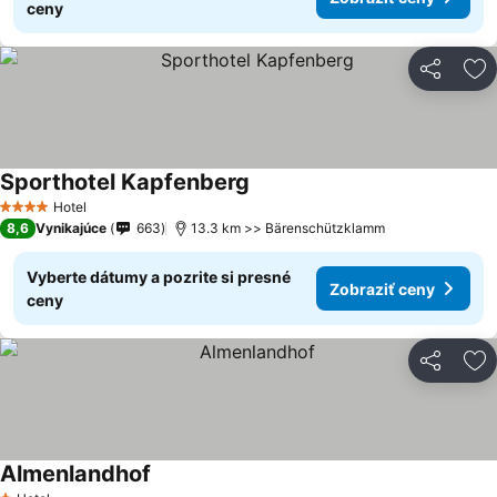
ceny
Zdieľať
Pr
Sporthotel Kapfenberg
Zobraziť ceny
Hotel
4 Počet hviezdičiek
8,6
Vynikajúce
663
13.3 km >> Bärenschützklamm
Vyberte dátumy a pozrite si presné
Zobraziť ceny
ceny
Zdieľať
Pr
Almenlandhof
Zobraziť ceny