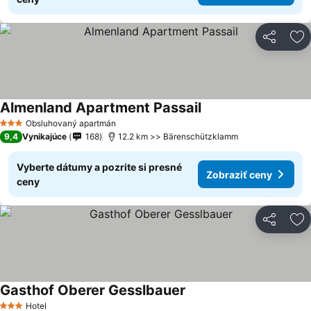
Zdieľať
Pr
Almenland Apartment Passail
Zobraziť ceny
Obsluhovaný apartmán
3 Počet hviezdičiek
9,4
Vynikajúce
168
12.2 km >> Bärenschützklamm
Vyberte dátumy a pozrite si presné
Zobraziť ceny
ceny
Zdieľať
Pr
Gasthof Oberer Gesslbauer
Zobraziť ceny
Hotel
3 Počet hviezdičiek