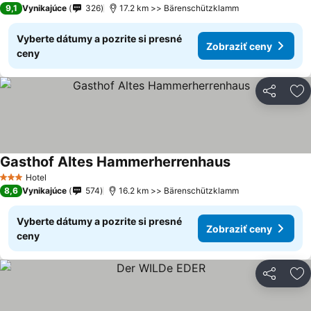
9,1
Vynikajúce
326
17.2 km >> Bärenschützklamm
Vyberte dátumy a pozrite si presné
Zobraziť ceny
ceny
Zdieľať
Pr
Gasthof Altes Hammerherrenhaus
Zobraziť ceny
Hotel
3 Počet hviezdičiek
8,6
Vynikajúce
574
16.2 km >> Bärenschützklamm
Vyberte dátumy a pozrite si presné
Zobraziť ceny
ceny
Zdieľať
Pr