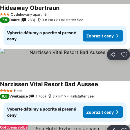
Hideaway Obertraun
Obsluhovaný apartmán
3 Počet hviezdičiek
7,9
Dobré
283
3.8 km >> Hallstätter See
Vyberte dátumy a pozrite si presné
Zobraziť ceny
ceny
Zdieľať
Pr
Narzissen Vital Resort Bad Aussee
Hotel
4 Počet hviezdičiek
8,8
Vynikajúce
1 760
8.7 km >> Hallstätter See
Vyberte dátumy a pozrite si presné
Zobraziť ceny
ceny
Obľúbená voľba