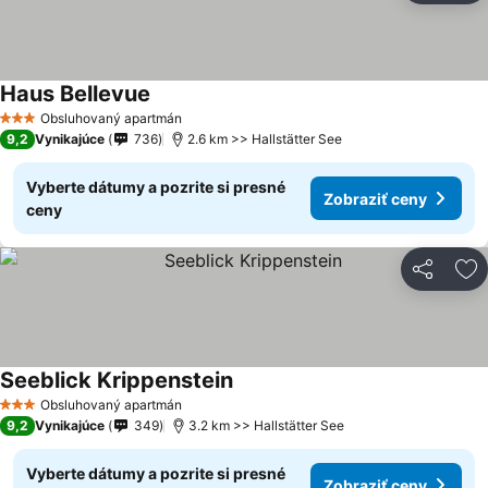
Haus Bellevue
Obsluhovaný apartmán
3 Počet hviezdičiek
9,2
Vynikajúce
736
2.6 km >> Hallstätter See
Vyberte dátumy a pozrite si presné
Zobraziť ceny
ceny
Zdieľať
Pr
Seeblick Krippenstein
Obsluhovaný apartmán
3 Počet hviezdičiek
9,2
Vynikajúce
349
3.2 km >> Hallstätter See
Vyberte dátumy a pozrite si presné
Zobraziť ceny