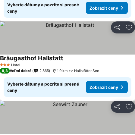
Vyberte dátumy a pozrite si presné
Zobraziť ceny
ceny
Zdieľať
Pr
Bräugasthof Hallstatt
Hotel
3 Počet hviezdičiek
8,3
Veľmi dobré
2 865
1.9 km >> Hallstätter See
Vyberte dátumy a pozrite si presné
Zobraziť ceny
ceny
Zdieľať
Pr