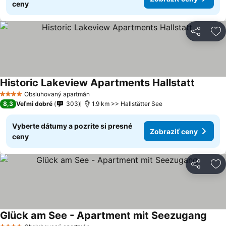
ceny
Zdieľať
Pr
Historic Lakeview Apartments Hallstatt
Obsluhovaný apartmán
4 Počet hviezdičiek
8,3
Veľmi dobré
303
1.9 km >> Hallstätter See
Vyberte dátumy a pozrite si presné
Zobraziť ceny
ceny
Zdieľať
Pr
Glück am See - Apartment mit Seezugang