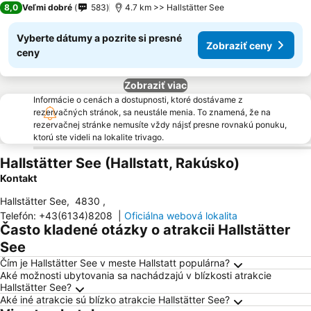
8,0
Veľmi dobré
583
4.7 km >> Hallstätter See
Vyberte dátumy a pozrite si presné
Zobraziť ceny
ceny
Zobraziť viac
Informácie o cenách a dostupnosti, ktoré dostávame z
rezervačných stránok, sa neustále menia. To znamená, že na
rezervačnej stránke nemusíte vždy nájsť presne rovnakú ponuku,
ktorú ste videli na lokalite trivago.
Hallstätter See (Hallstatt, Rakúsko)
Kontakt
Hallstätter See
,
4830
,
Telefón
:
+43(6134)8208
|
Oficiálna webová lokalita
Často kladené otázky o atrakcii Hallstätter
See
Čím je Hallstätter See v meste Hallstatt populárna?
Aké možnosti ubytovania sa nachádzajú v blízkosti atrakcie
Hallstätter See?
Aké iné atrakcie sú blízko atrakcie Hallstätter See?