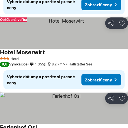
Vyberte dátumy a pozrite si presné
Zobraziť ceny
ceny
Obľúbená voľba
Zdieľať
Pr
Hotel Moserwirt
Hotel
3 Počet hviezdičiek
8,8
Vynikajúce
1 355
8.2 km >> Hallstätter See
Vyberte dátumy a pozrite si presné
Zobraziť ceny
ceny
Zdieľať
Pr
Ferienhof Osl