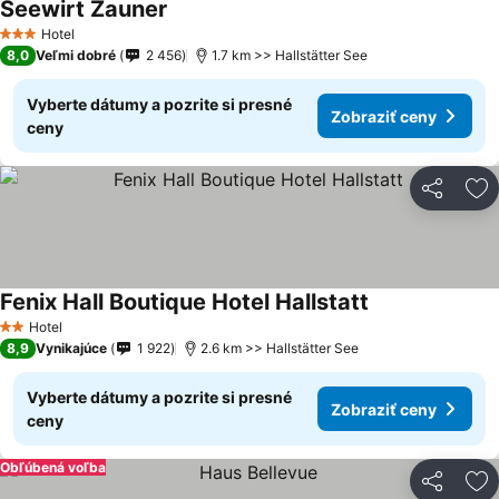
Seewirt Zauner
Hotel
3 Počet hviezdičiek
8,0
Veľmi dobré
2 456
1.7 km >> Hallstätter See
Vyberte dátumy a pozrite si presné
Zobraziť ceny
ceny
Zdieľať
Pr
Fenix Hall Boutique Hotel Hallstatt
Hotel
2 Počet hviezdičiek
8,9
Vynikajúce
1 922
2.6 km >> Hallstätter See
Vyberte dátumy a pozrite si presné
Zobraziť ceny
ceny
Obľúbená voľba
Zdieľať
Pr