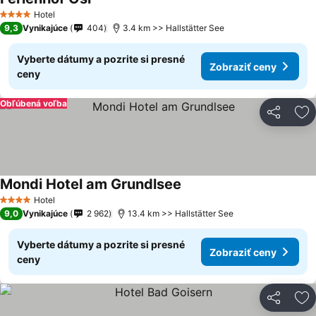
Hotel
4 Počet hviezdičiek
9,3
Vynikajúce
404
3.4 km >> Hallstätter See
Vyberte dátumy a pozrite si presné
Zobraziť ceny
ceny
Obľúbená voľba
Zdieľať
Pr
Mondi Hotel am Grundlsee
Hotel
4 Počet hviezdičiek
9,0
Vynikajúce
2 962
13.4 km >> Hallstätter See
Vyberte dátumy a pozrite si presné
Zobraziť ceny
ceny
Zdieľať
Pr