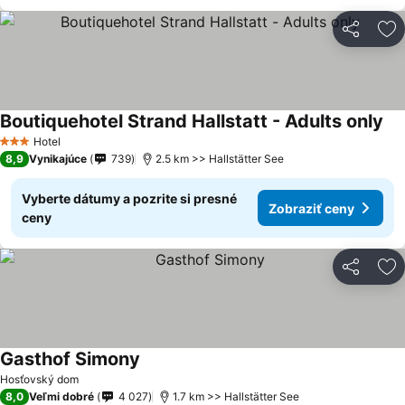
Zdieľať
Pr
Boutiquehotel Strand Hallstatt - Adults only
Hotel
3 Počet hviezdičiek
8,9
Vynikajúce
739
2.5 km >> Hallstätter See
Vyberte dátumy a pozrite si presné
Zobraziť ceny
ceny
Zdieľať
Pr
Gasthof Simony
Hosťovský dom
8,0
Veľmi dobré
4 027
1.7 km >> Hallstätter See