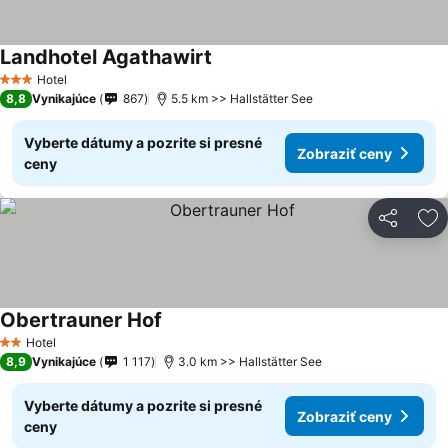
Landhotel Agathawirt
Hotel
3 Počet hviezdičiek
8,8
Vynikajúce
867
5.5 km >> Hallstätter See
Vyberte dátumy a pozrite si presné
Zobraziť ceny
ceny
Zdieľať
Pr
Obertrauner Hof
Hotel
2 Počet hviezdičiek
8,9
Vynikajúce
1 117
3.0 km >> Hallstätter See
Vyberte dátumy a pozrite si presné
Zobraziť ceny
ceny