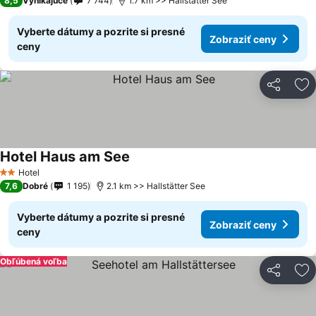
8,5
Vynikajúce
7 744
1.7 km >> Hallstätter See
Vyberte dátumy a pozrite si presné
Zobraziť ceny
ceny
Zdieľať
Pr
Hotel Haus am See
Hotel
2 Počet hviezdičiek
7,6
Dobré
1 195
2.1 km >> Hallstätter See
Vyberte dátumy a pozrite si presné
Zobraziť ceny
ceny
Obľúbená voľba
Zdieľať
Pr