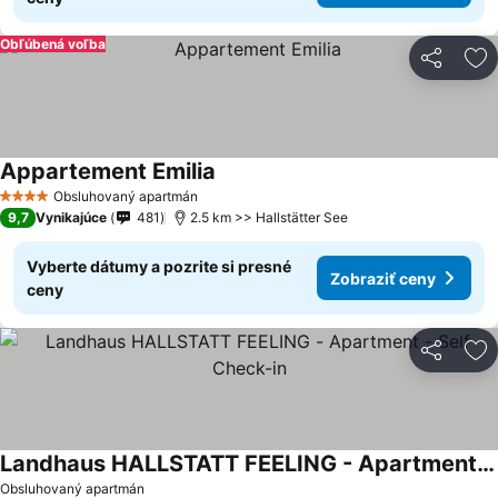
Obľúbená voľba
Zdieľať
Pr
Appartement Emilia
Obsluhovaný apartmán
4 Počet hviezdičiek
9,7
Vynikajúce
481
2.5 km >> Hallstätter See
Vyberte dátumy a pozrite si presné
Zobraziť ceny
ceny
Zdieľať
Pr
Landhaus HALLSTATT FEELING - Apartment - Self Check-in
Obsluhovaný apartmán