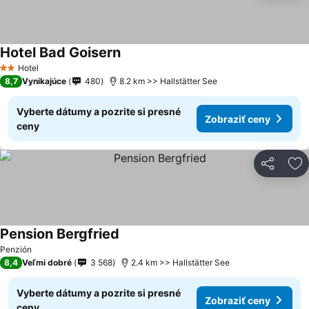
Hotel Bad Goisern
Hotel
2 Počet hviezdičiek
8,7
Vynikajúce
480
8.2 km >> Hallstätter See
Vyberte dátumy a pozrite si presné
Zobraziť ceny
ceny
Zdieľať
Pr
Pension Bergfried
Penzión
8,4
Veľmi dobré
3 568
2.4 km >> Hallstätter See
Vyberte dátumy a pozrite si presné
Zobraziť ceny
ceny