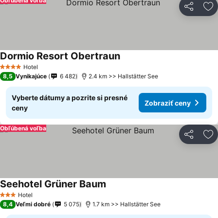
Obľúbená voľba
Zdieľať
Pr
Dormio Resort Obertraun
Hotel
4 Počet hviezdičiek
8,5
Vynikajúce
6 482
2.4 km >> Hallstätter See
Vyberte dátumy a pozrite si presné
Zobraziť ceny
ceny
Obľúbená voľba
Zdieľať
Pr
Seehotel Grüner Baum
Hotel
3 Počet hviezdičiek
8,4
Veľmi dobré
5 075
1.7 km >> Hallstätter See