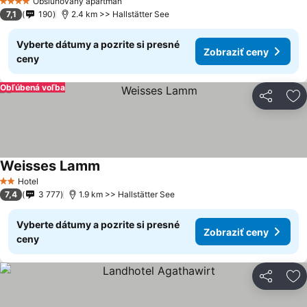
Obsluhovaný apartmán
4 Počet hviezdičiek
7,1
190
2.4 km >> Hallstätter See
Vyberte dátumy a pozrite si presné
Zobraziť ceny
ceny
Obľúbená voľba
Zdieľať
Pr
Weisses Lamm
Hotel
2 Počet hviezdičiek
7,4
3 777
1.9 km >> Hallstätter See
Vyberte dátumy a pozrite si presné
Zobraziť ceny
ceny
Zdieľať
Pr