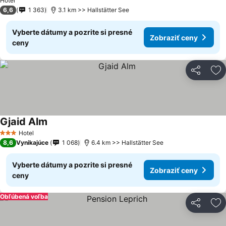
Hotel
6,6
1 363
3.1 km >> Hallstätter See
Vyberte dátumy a pozrite si presné
Zobraziť ceny
ceny
Zdieľať
Pr
Gjaid Alm
Hotel
3 Počet hviezdičiek
8,6
Vynikajúce
1 068
6.4 km >> Hallstätter See
Vyberte dátumy a pozrite si presné
Zobraziť ceny
ceny
Obľúbená voľba
Zdieľať
Pr