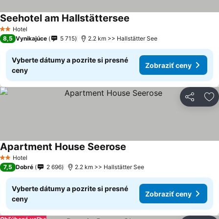
Seehotel am Hallstättersee
Hotel
2 Počet hviezdičiek
8,5
Vynikajúce
5 715
2.2 km >> Hallstätter See
Vyberte dátumy a pozrite si presné
Zobraziť ceny
ceny
Zdieľať
Pr
Apartment House Seerose
Hotel
2 Počet hviezdičiek
7,5
Dobré
2 696
2.2 km >> Hallstätter See
Vyberte dátumy a pozrite si presné
Zobraziť ceny
ceny