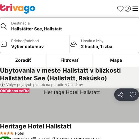
Obľúbené
Prihlási
Me
Destinácia
Hallstätter See, Hallstatt
Príchod/odchod
Hostia a izby
Výber dátumov
2 hostia, 1 izba.
Zoradiť
Filtrovať
Mapa
Ubytovania v meste Hallstatt v blízkosti
Hallstätter See (Hallstatt, Rakúsko)
Vplyv prijatých platieb na poradie výsledkov
Obľúbená voľba
Zdieľať
Pr
Heritage Hotel Hallstatt
Hotel
4 Počet hviezdičiek