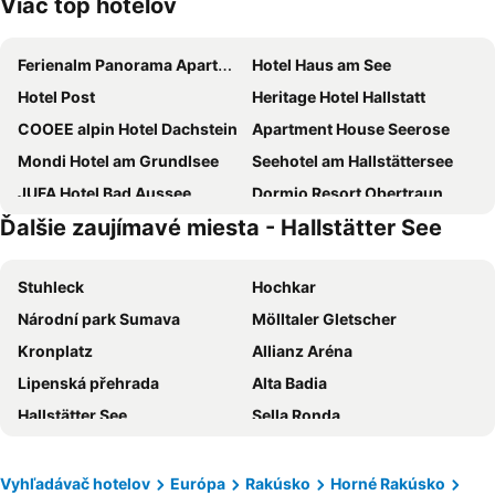
Viac top hotelov
Ferienalm Panorama Apartments
Hotel Haus am See
Hotel Post
Heritage Hotel Hallstatt
COOEE alpin Hotel Dachstein
Apartment House Seerose
Mondi Hotel am Grundlsee
Seehotel am Hallstättersee
JUFA Hotel Bad Aussee
Dormio Resort Obertraun
Ďalšie zaujímavé miesta - Hallstätter See
Vital - Und Wellnesshotel Hanneshof
Seewirt Zauner
Gjaid Alm
Pension Leprich
Stuhleck
Hochkar
Hotel Kielhuberhof
Aktivhotel Pehab
Národní park Sumava
Mölltaler Gletscher
Salzburger Dolomitenhof
JUFA Hotel Altaussee
Kronplatz
Allianz Aréna
Seehotel Grüner Baum
Fenix Hall Boutique Hotel Hallstatt
Lipenská přehrada
Alta Badia
Brandhof
Gasthof zum Pfandl
Hallstätter See
Sella Ronda
Hotel Alpenkrone
Spa Hotel Erzherzog Johann
Stubaier Gletscher
Katschberg Ski Resort
Villa Seilern Vital Resort
Bräugasthof Hallstatt
Stare mesto Český Krumlov
Lachtal Ski Area
Hubertus Boutiquehotel Filzmoos
Hotel Stierer
Vyhľadávač hotelov
Európa
Rakúsko
Horné Rakúsko