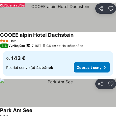
Obľúbená voľba
Zdieľať
Pr
COOEE alpin Hotel Dachstein
Hotel
3 Počet hviezdičiek
8,6
Vynikajúce
7 161
9.6 km >> Hallstätter See
143 €
Od
Pozrieť ceny z(o)
4 stránok
Zobraziť ceny
Zdieľať
Pr
Park Am See