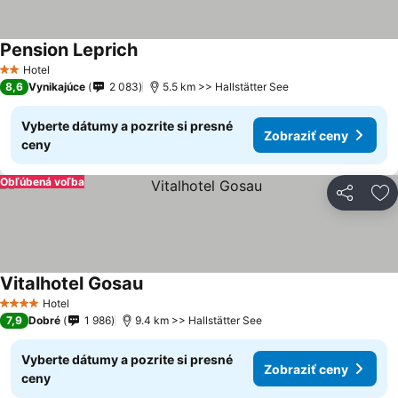
Pension Leprich
Hotel
2 Počet hviezdičiek
8,6
Vynikajúce
2 083
5.5 km >> Hallstätter See
Vyberte dátumy a pozrite si presné
Zobraziť ceny
ceny
Obľúbená voľba
Zdieľať
Pr
Vitalhotel Gosau
Hotel
4 Počet hviezdičiek
7,9
Dobré
1 986
9.4 km >> Hallstätter See
Vyberte dátumy a pozrite si presné
Zobraziť ceny
ceny