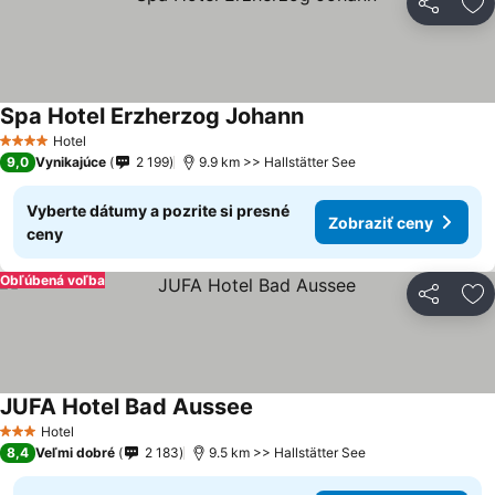
Zdieľať
Pr
Spa Hotel Erzherzog Johann
Hotel
4 Počet hviezdičiek
9,0
Vynikajúce
2 199
9.9 km >> Hallstätter See
Vyberte dátumy a pozrite si presné
Zobraziť ceny
ceny
Obľúbená voľba
Zdieľať
Pr
JUFA Hotel Bad Aussee
Hotel
3 Počet hviezdičiek
8,4
Veľmi dobré
2 183
9.5 km >> Hallstätter See