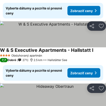
Vyberte dátumy a pozrite si presné
Zobraziť ceny
ceny
Zdieľať
Pr
W & S Executive Apartments - Hallstatt I
Obsluhovaný apartmán
4 Počet hviezdičiek
7,7
Dobré
271
2.5 km >> Hallstätter See
Vyberte dátumy a pozrite si presné
Zobraziť ceny
ceny
Zdieľať
Pr