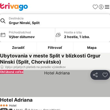
Obľúbené
Prihlási
Me
Destinácia
Grgur Ninski, Split
Príchod/odchod
Hostia a izby
Výber dátumov
2 hostia, 1 izba.
Zoradiť
Filtrovať
Mapa
Ubytovania v meste Split v blízkosti Grgur
Ninski (Split, Chorvátsko)
Vplyv prijatých platieb na poradie výsledkov
Obľúbená voľba
Zdieľať
Pr
Hotel Adriana
Zobraziť ceny
Hotel
3 Počet hviezdičiek