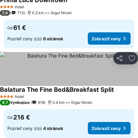
Prima Luce Downtown
Zobraziť ceny
Hotel
4 Počet hviezdičiek
7,4
713
0.2 km >> Grgur Ninski
61 €
Od
Pozrieť ceny z(o)
6 stránok
Zobraziť ceny
Zdieľať
Pr
Balatura The Fine Bed&Breakfast Split
Zobraziť 
Hotel
4 Počet hviezdičiek
9,7
Vynikajúce
918
0.4 km >> Grgur Ninski
216 €
Od
Pozrieť ceny z(o)
4 stránok
Zobraziť ceny