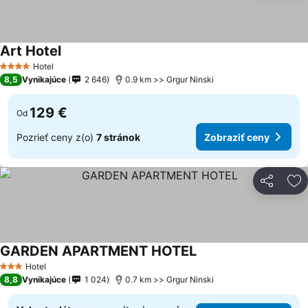
Art Hotel
Zobraziť ceny
Hotel
4 Počet hviezdičiek
8,5
Vynikajúce
2 646
0.9 km >> Grgur Ninski
129 €
Od
Pozrieť ceny z(o)
7 stránok
Zobraziť ceny
Zdieľať
Pr
GARDEN APARTMENT HOTEL
Zobraziť ceny
Hotel
3 Počet hviezdičiek
8,8
Vynikajúce
1 024
0.7 km >> Grgur Ninski