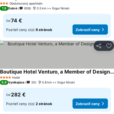
Zobraziť ceny
Obsluhovaný apartmán
3 Počet hviezdičiek
7,6
Dobré
608
0.5 km >> Grgur Ninski
74 €
Od
Pozrieť ceny z(o)
6 stránok
Zobraziť ceny
Zdieľať
Pr
Boutique Hotel Venturo, a Member of Design Hotels™
Zobraziť ceny
Hotel
4 Počet hviezdičiek
9,8
Vynikajúce
20
0.8 km >> Grgur Ninski
282 €
Od
Pozrieť ceny z(o)
2 stránok
Zobraziť ceny