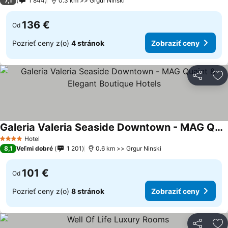
7,1
1 844
0.3 km >> Grgur Ninski
136 €
Od
Pozrieť ceny z(o)
4 stránok
Zobraziť ceny
Zdieľať
Pr
Galeria Valeria Seaside Downtown - MAG Quaint & Elegant Boutique Hotels
Zobraziť ceny
Hotel
4 Počet hviezdičiek
8,1
Veľmi dobré
1 201
0.6 km >> Grgur Ninski
101 €
Od
Pozrieť ceny z(o)
8 stránok
Zobraziť ceny