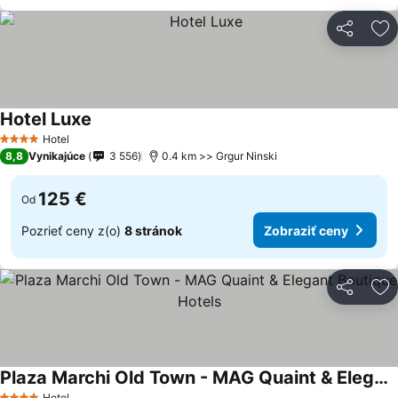
Zdieľať
Pr
Hotel Luxe
Zobraziť ceny
Hotel
4 Počet hviezdičiek
8,8
Vynikajúce
3 556
0.4 km >> Grgur Ninski
125 €
Od
Pozrieť ceny z(o)
8 stránok
Zobraziť ceny
Zdieľať
Pr
Plaza Marchi Old Town - MAG Quaint & Elegant Boutique Hotels
Hotel