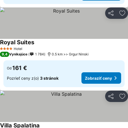
Zdieľať
Pr
Royal Suites
Zobraziť ceny
Hotel
4 Počet hviezdičiek
9,4
Vynikajúce
1 784
0.5 km >> Grgur Ninski
161 €
Od
Pozrieť ceny z(o)
3 stránok
Zobraziť ceny
Zdieľať
Pr
Villa Spalatina