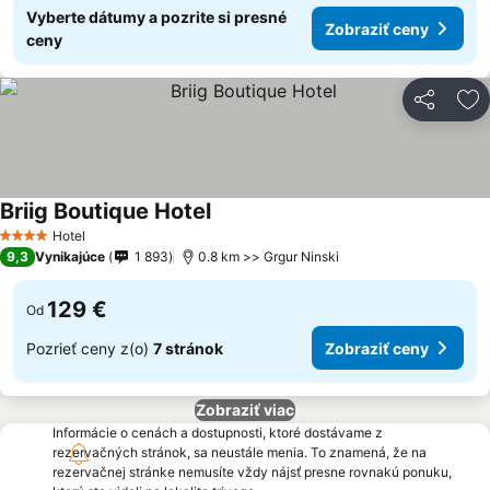
Vyberte dátumy a pozrite si presné
Zobraziť ceny
ceny
Zdieľať
Pr
Briig Boutique Hotel
Zobraziť ceny
Hotel
4 Počet hviezdičiek
9,3
Vynikajúce
1 893
0.8 km >> Grgur Ninski
129 €
Od
Pozrieť ceny z(o)
7 stránok
Zobraziť ceny
Zobraziť viac
Informácie o cenách a dostupnosti, ktoré dostávame z
rezervačných stránok, sa neustále menia. To znamená, že na
rezervačnej stránke nemusíte vždy nájsť presne rovnakú ponuku,