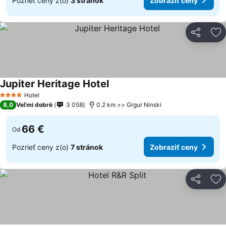
Pozrieť ceny z(o)
3 stránok
Zobraziť ceny
Zdieľať
Pr
Jupiter Heritage Hotel
Zobraziť ceny
Hotel
4 Počet hviezdičiek
8,0
Veľmi dobré
3 058
0.2 km >> Grgur Ninski
66 €
Od
Pozrieť ceny z(o)
7 stránok
Zobraziť ceny
Zdieľať
Pr