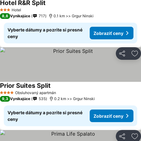
Hotel R&R Split
Zobraziť ceny
Hotel
3 Počet hviezdičiek
8,8
Vynikajúce
717
0.1 km >> Grgur Ninski
Vyberte dátumy a pozrite si presné
Zobraziť ceny
ceny
Zdieľať
Pr
Prior Suites Split
Zobraziť ceny
Obsluhovaný apartmán
4 Počet hviezdičiek
9,3
Vynikajúce
535
0.2 km >> Grgur Ninski
Vyberte dátumy a pozrite si presné
Zobraziť ceny
ceny
Zdieľať
Pr