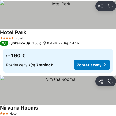
Zdieľať
Pr
Hotel Park
Zobraziť ceny
Hotel
5 Počet hviezdičiek
9,1
Vynikajúce
3 558
0.9 km >> Grgur Ninski
160 €
Od
Pozrieť ceny z(o)
7 stránok
Zobraziť ceny
Zdieľať
Pr
Nirvana Rooms
Zobraziť ceny
Hotel
3 Počet hviezdičiek