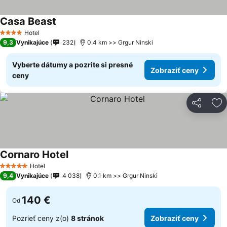
Casa Beast
Zobraziť ceny
Hotel
4 Počet hviezdičiek
9,3
Vynikajúce
232
0.4 km >> Grgur Ninski
Vyberte dátumy a pozrite si presné
Zobraziť ceny
ceny
Zdieľať
Pr
Cornaro Hotel
Zobraziť ceny
Hotel
5 Počet hviezdičiek
9,4
Vynikajúce
4 038
0.1 km >> Grgur Ninski
140 €
Od
Pozrieť ceny z(o)
8 stránok
Zobraziť ceny