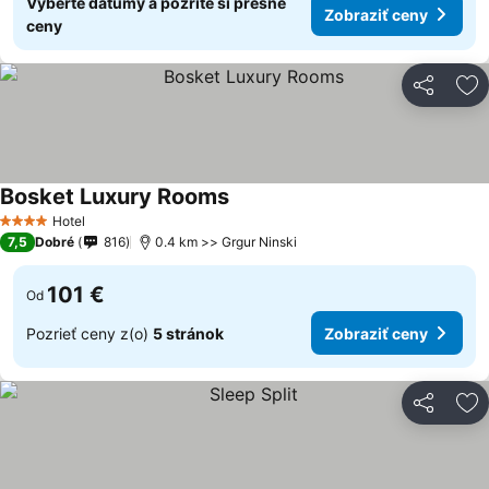
Vyberte dátumy a pozrite si presné
Zobraziť ceny
ceny
Zdieľať
Pr
Bosket Luxury Rooms
Zobraziť ceny
Hotel
4 Počet hviezdičiek
7,5
Dobré
816
0.4 km >> Grgur Ninski
101 €
Od
Pozrieť ceny z(o)
5 stránok
Zobraziť ceny
Zdieľať
Pr