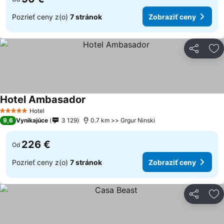
Pozrieť ceny z(o)
7 stránok
Zobraziť ceny
Zdieľať
Pr
Hotel Ambasador
Zobraziť ceny
Hotel
5 Počet hviezdičiek
9,6
Vynikajúce
3 129
0.7 km >> Grgur Ninski
226 €
Od
Pozrieť ceny z(o)
7 stránok
Zobraziť ceny
Zdieľať
Pr