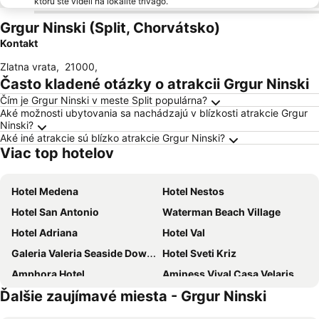
ktorú ste videli na lokalite trivago.
Grgur Ninski (Split, Chorvátsko)
Kontakt
Zlatna vrata
,
21000
,
Často kladené otázky o atrakcii Grgur Ninski
Čím je Grgur Ninski v meste Split populárna?
Aké možnosti ubytovania sa nachádzajú v blízkosti atrakcie Grgur
Ninski?
Aké iné atrakcie sú blízko atrakcie Grgur Ninski?
Viac top hotelov
Hotel Medena
Hotel Nestos
Hotel San Antonio
Waterman Beach Village
Hotel Adriana
Hotel Val
Galeria Valeria Seaside Downtown - MAG Quaint & Elegant Boutique Hotels
Hotel Sveti Kriz
Amphora Hotel
Aminess Vival Casa Velaris
Ďalšie zaujímavé miesta - Grgur Ninski
Radisson Blu Resort & Spa, Split
Palace Derossi
Village Property Trusa
Hotel Plaža Duće