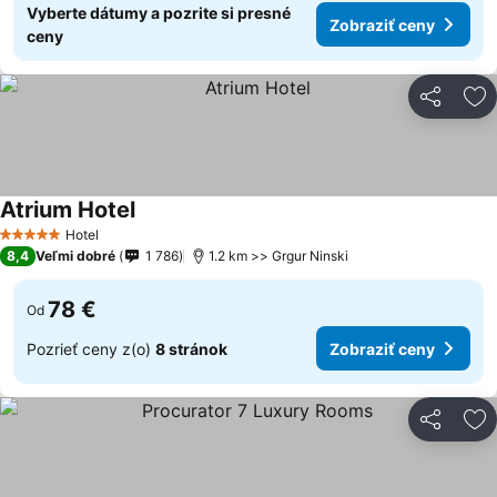
Vyberte dátumy a pozrite si presné
Zobraziť ceny
ceny
Zdieľať
Pr
Atrium Hotel
Zobraziť ceny
Hotel
5 Počet hviezdičiek
8,4
Veľmi dobré
1 786
1.2 km >> Grgur Ninski
78 €
Od
Pozrieť ceny z(o)
8 stránok
Zobraziť ceny
Zdieľať
Pr