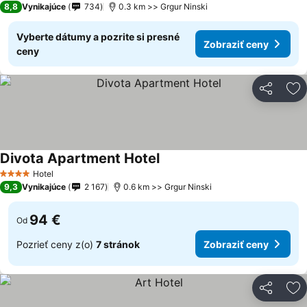
8,8
Vynikajúce
734
0.3 km >> Grgur Ninski
Vyberte dátumy a pozrite si presné
Zobraziť ceny
ceny
Zdieľať
Pr
Divota Apartment Hotel
Zobraziť ceny
Hotel
4 Počet hviezdičiek
9,3
Vynikajúce
2 167
0.6 km >> Grgur Ninski
94 €
Od
Pozrieť ceny z(o)
7 stránok
Zobraziť ceny
Zdieľať
Pr