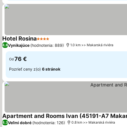
Hotel Rosina
4 Počet hviezdičiek
Zobraziť ceny
Vynikajúce
(hodnotenia: 889)
8,6
1.0 km >> Makarská riviéra
76 €
Od
Pozrieť ceny z(o)
6 stránok
Apartment and Rooms Ivan (45191-A7 Maka
Veľmi dobré
(hodnotenia: 126)
8,3
0.8 km >> Makarská riviéra