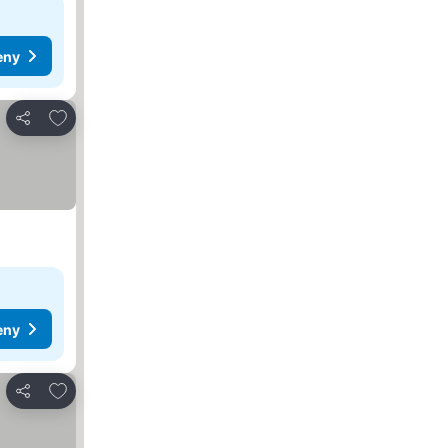
eny
Pridať do obľúbených
Zdieľať
eny
Pridať do obľúbených
Zdieľať