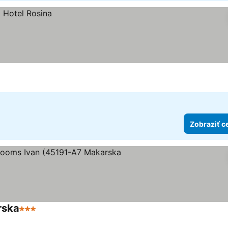
Zobraziť c
rska
3 Počet hviezdičiek
Zobraziť ceny