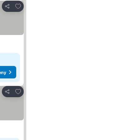
Pridať do obľúbených
Zdieľať
eny
Pridať do obľúbených
Zdieľať