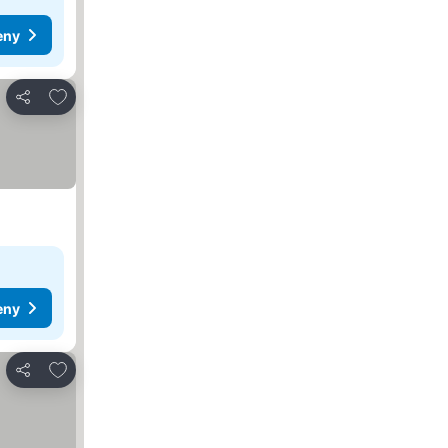
eny
Pridať do obľúbených
Zdieľať
eny
Pridať do obľúbených
Zdieľať