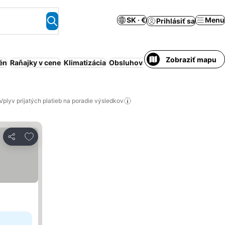
SK · €
Menu
Prihlásiť sa
Zobraziť mapu
én
Raňajky v cene
Klimatizácia
Obsluhovaný apartmán
Celý dom
Vplyv prijatých platieb na poradie výsledkov
Pridať do obľúbených
Zdieľať