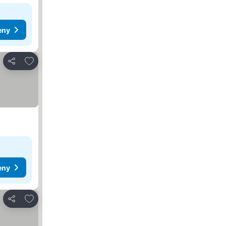
eny
Pridať do obľúbených
Zdieľať
eny
Pridať do obľúbených
Zdieľať