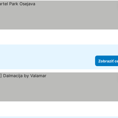
Zobraziť c
iek
ny