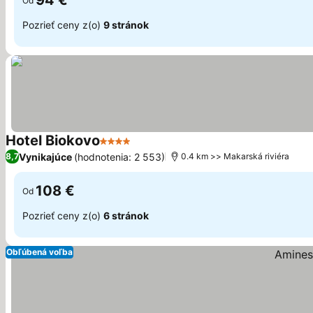
94 €
Od
Pozrieť ceny z(o)
9 stránok
Hotel Biokovo
4 Počet hviezdičiek
Zobraziť ceny
Vynikajúce
(hodnotenia: 2 553)
8,7
0.4 km >> Makarská riviéra
108 €
Od
Pozrieť ceny z(o)
6 stránok
Obľúbená voľba