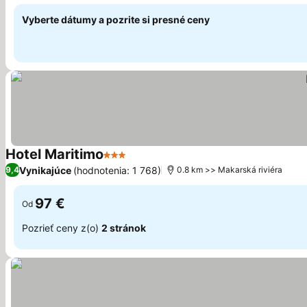
Vyberte dátumy a pozrite si presné ceny
Hotel Maritimo
3 Počet hviezdičiek
Zobraziť ceny
Vynikajúce
(hodnotenia: 1 768)
9,4
0.8 km >> Makarská riviéra
97 €
Od
Pozrieť ceny z(o)
2 stránok