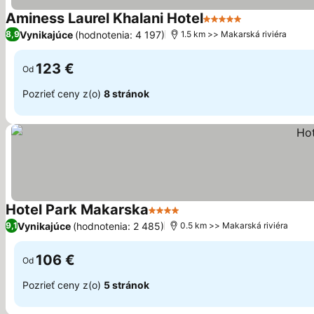
Aminess Laurel Khalani Hotel
5 Počet hviezdičiek
Zobraziť cen
Vynikajúce
(hodnotenia: 4 197)
8,9
1.5 km >> Makarská riviéra
123 €
Od
Pozrieť ceny z(o)
8 stránok
Hotel Park Makarska
4 Počet hviezdičiek
Zobraziť ceny
Vynikajúce
(hodnotenia: 2 485)
9,1
0.5 km >> Makarská riviéra
106 €
Od
Pozrieť ceny z(o)
5 stránok