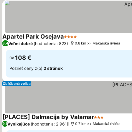
Apartel Park Osejava
4 Počet hviezdičiek
Zobraziť ceny
Veľmi dobré
(hodnotenia: 823)
8,4
0.8 km >> Makarská riviéra
108 €
Od
Pozrieť ceny z(o)
2 stránok
Obľúbená voľba
[PLACES] Dalmacija by Valamar
3 Počet hviezdič
Zobraziť ce
Vynikajúce
(hodnotenia: 2 961)
9,1
0.7 km >> Makarská riviéra