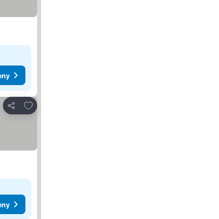
eny
Pridať do obľúbených
Zdieľať
eny