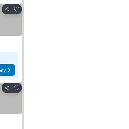
Pridať do obľúbených
Zdieľať
eny
Pridať do obľúbených
Zdieľať