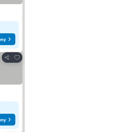
eny
Pridať do obľúbených
Zdieľať
eny