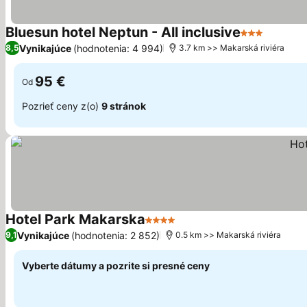
Bluesun hotel Neptun - All inclusive
3 Počet hvie
Zobrazi
Vynikajúce
(hodnotenia: 4 994)
8,5
3.7 km >> Makarská riviéra
95 €
Od
Pozrieť ceny z(o)
9 stránok
Hotel Park Makarska
4 Počet hviezdičiek
Zobraziť ceny
Vynikajúce
(hodnotenia: 2 852)
9,1
0.5 km >> Makarská riviéra
Vyberte dátumy a pozrite si presné ceny