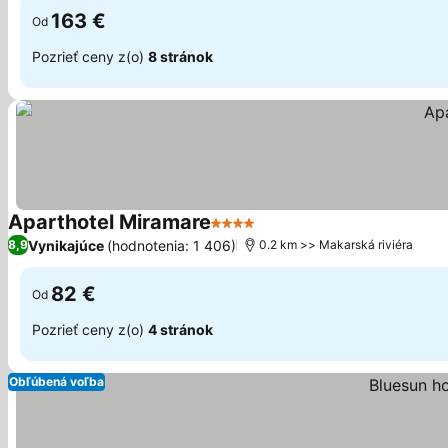
163 €
Od
Pozrieť ceny z(o)
8 stránok
Aparthotel Miramare
4 Počet hviezdičiek
Zobraziť ceny
Vynikajúce
(hodnotenia: 1 406)
8,9
0.2 km >> Makarská riviéra
82 €
Od
Pozrieť ceny z(o)
4 stránok
Obľúbená voľba