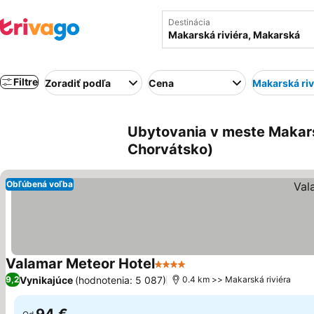
Destinácia
Filtre
Zoradiť podľa
Cena
Makarská riv
Ubytovania v meste Makars
Chorvátsko)
Obľúbená voľba
Valamar Meteor Hotel
4 Počet hviezdičiek
Zobraziť ceny
Vynikajúce
(hodnotenia: 5 087)
9,2
0.4 km >> Makarská riviéra