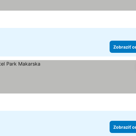
zdičiek
ť ceny
Zobraziť c
Zobraziť c