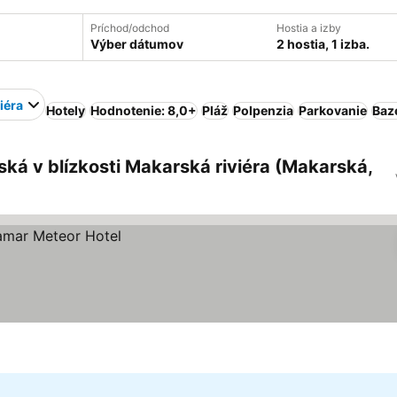
Príchod/odchod
Hostia a izby
Výber dátumov
2 hostia, 1 izba.
iéra
Hotely
Hodnotenie: 8,0+
Pláž
Polpenzia
Parkovanie
Baz
ká v blízkosti Makarská riviéra (Makarská,