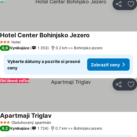
Zdieľať
Pr
Hotel Center Bohinjsko Jezero
Zobraziť ceny
Hotel
3 Počet hviezdičiek
8,6
Vynikajúce
1 353
0.2 km >> Bohinjsko jezero
Vyberte dátumy a pozrite si presné
Zobraziť ceny
ceny
Obľúbená voľba
Zdieľať
Pr
Apartmaji Triglav
Zobraziť ceny
Obsluhovaný apartmán
3 Počet hviezdičiek
9,2
Vynikajúce
1 724
0.7 km >> Bohinjsko jezero