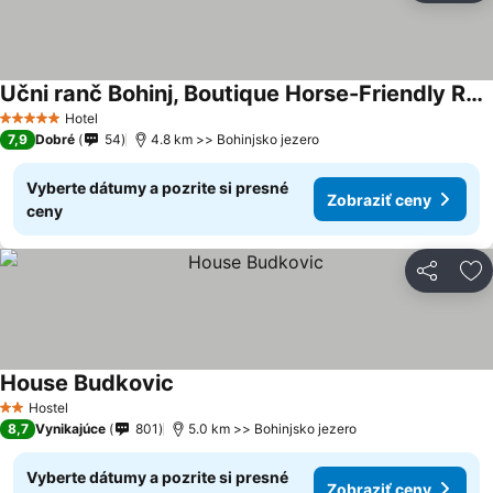
Učni ranč Bohinj, Boutique Horse-Friendly Retreat
Zobraziť ceny
Hotel
5 Počet hviezdičiek
7,9
Dobré
54
4.8 km >> Bohinjsko jezero
Vyberte dátumy a pozrite si presné
Zobraziť ceny
ceny
Zdieľať
Pr
House Budkovic
Zobraziť ceny
Hostel
2 Počet hviezdičiek
8,7
Vynikajúce
801
5.0 km >> Bohinjsko jezero
Vyberte dátumy a pozrite si presné
Zobraziť ceny