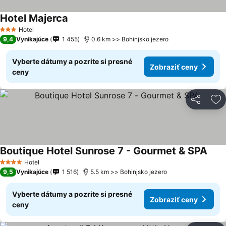
Hotel Majerca
Zobraziť ceny
Hotel
3 Počet hviezdičiek
9,4
Vynikajúce
1 455
0.6 km >> Bohinjsko jezero
Vyberte dátumy a pozrite si presné
Zobraziť ceny
ceny
Zdieľať
Pr
Boutique Hotel Sunrose 7 - Gourmet & SPA
Zobr
Hotel
4 Počet hviezdičiek
9,5
Vynikajúce
1 516
5.5 km >> Bohinjsko jezero
Vyberte dátumy a pozrite si presné
Zobraziť ceny
ceny