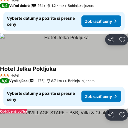
Hotel
3 Počet hviezdičiek
8,4
Veľmi dobré
264
1.2 km >> Bohinjsko jezero
Vyberte dátumy a pozrite si presné
Zobraziť ceny
ceny
Zdieľať
Pr
Hotel Jelka Pokljuka
Zobraziť ceny
Hotel
3 Počet hviezdičiek
8,9
Vynikajúce
1 176
8.7 km >> Bohinjsko jezero
Vyberte dátumy a pozrite si presné
Zobraziť ceny
ceny
Obľúbená voľba
Zdieľať
Pr