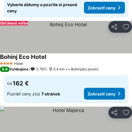
Vyberte dátumy a pozrite si presné
Zobraziť ceny
ceny
Obľúbená voľba
Zdieľať
Pr
Bohinj Eco Hotel
Zobraziť ceny
Hotel
4 Počet hviezdičiek
8,6
Vynikajúce
5 797
5.4 km >> Bohinjsko jezero
162 €
Od
Pozrieť ceny z(o)
7 stránok
Zobraziť ceny
Zdieľať
Pr