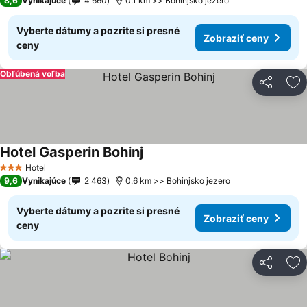
8,6
Vynikajúce
4 660
0.1 km >> Bohinjsko jezero
Vyberte dátumy a pozrite si presné
Zobraziť ceny
ceny
Obľúbená voľba
Zdieľať
Pr
Hotel Gasperin Bohinj
Zobraziť ceny
Hotel
3 Počet hviezdičiek
9,6
Vynikajúce
2 463
0.6 km >> Bohinjsko jezero
Vyberte dátumy a pozrite si presné
Zobraziť ceny
ceny
Zdieľať
Pr