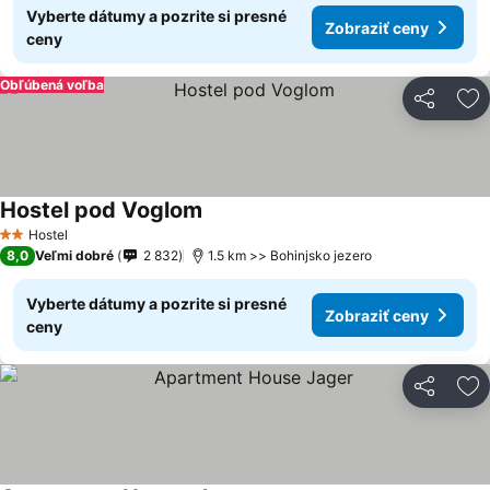
Vyberte dátumy a pozrite si presné
Zobraziť ceny
ceny
Obľúbená voľba
Zdieľať
Pr
Hostel pod Voglom
Zobraziť ceny
Hostel
2 Počet hviezdičiek
8,0
Veľmi dobré
2 832
1.5 km >> Bohinjsko jezero
Vyberte dátumy a pozrite si presné
Zobraziť ceny
ceny
Zdieľať
Pr