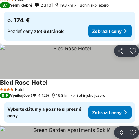
4 Počet hviezdičiek
8,1
Veľmi dobré
2 340
19.8 km >> Bohinjsko jezero
174 €
Od
Pozrieť ceny z(o)
6 stránok
Zobraziť ceny
Zdieľať
Pr
Bled Rose Hotel
Zobraziť ceny
Hotel
4 Počet hviezdičiek
8,9
Vynikajúce
4 129
19.8 km >> Bohinjsko jezero
Vyberte dátumy a pozrite si presné
Zobraziť ceny
ceny
Zdieľať
Pr