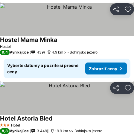
Zdieľať
Pr
Hostel Mama Minka
Zobraziť ceny
Hostel
9,4
Vynikajúce
439
4.9 km >> Bohinjsko jezero
Vyberte dátumy a pozrite si presné
Zobraziť ceny
ceny
Zdieľať
Pr
Hotel Astoria Bled
Zobraziť ceny
Hotel
3 Počet hviezdičiek
8,8
Vynikajúce
3 449
19.9 km >> Bohinjsko jezero