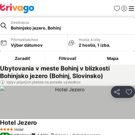
Obľúbené
Prihlási
Me
Destinácia
Bohinjsko jezero, Bohinj
Príchod/odchod
Hostia a izby
Výber dátumov
2 hostia, 1 izba.
Zoradiť
Filtrovať
Mapa
Ubytovania v meste Bohinj v blízkosti
Bohinjsko jezero (Bohinj, Slovinsko)
Vplyv prijatých platieb na poradie výsledkov
Zdieľať
Pr
Hotel Jezero
Zobraziť ceny
Hotel
4 Počet hviezdičiek