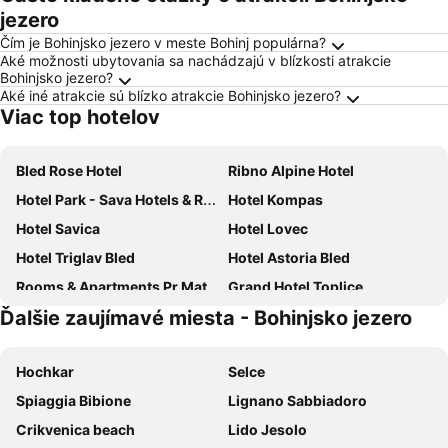
jezero
Čím je Bohinjsko jezero v meste Bohinj populárna?
Aké možnosti ubytovania sa nachádzajú v blízkosti atrakcie
Bohinjsko jezero?
Aké iné atrakcie sú blízko atrakcie Bohinjsko jezero?
Viac top hotelov
Bled Rose Hotel
Ribno Alpine Hotel
Hotel Park - Sava Hotels & Resorts
Hotel Kompas
Hotel Savica
Hotel Lovec
Hotel Triglav Bled
Hotel Astoria Bled
Rooms & Apartments Pr Matjon
Grand Hotel Toplice
Ďalšie zaujímavé miesta - Bohinjsko jezero
Hotel Center Pokljuka
Hotel Jezero
Art Hotel Kristal
Bohinj Eco Hotel
Hochkar
Selce
Rikli Balance Hotel
Hotel Tripič, restaurant and pizzeria
Spiaggia Bibione
Lignano Sabbiadoro
Apartment House Jager
Adora Luxury Hotel
Crikvenica beach
Lido Jesolo
Rikli
Hotel Gasperin Bohinj