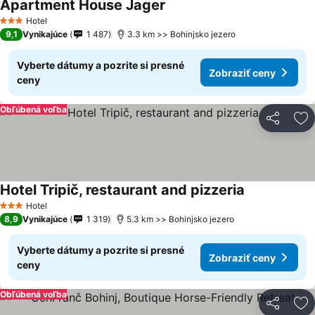
Apartment House Jager
Zobraziť ceny
Hotel
3 Počet hviezdičiek
9,1
Vynikajúce
1 487
3.3 km >> Bohinjsko jezero
Vyberte dátumy a pozrite si presné
Zobraziť ceny
ceny
Obľúbená voľba
Zdieľať
Pr
Hotel Tripič, restaurant and pizzeria
Zobraziť cen
Hotel
3 Počet hviezdičiek
8,9
Vynikajúce
1 319
5.3 km >> Bohinjsko jezero
Vyberte dátumy a pozrite si presné
Zobraziť ceny
ceny
Obľúbená voľba
Zdieľať
Pr