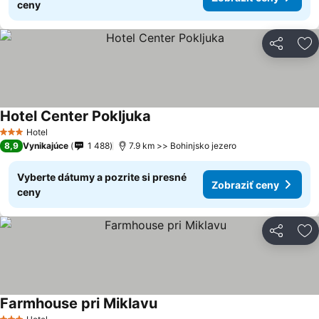
ceny
Zdieľať
Pr
Hotel Center Pokljuka
Zobraziť ceny
Hotel
3 Počet hviezdičiek
8,9
Vynikajúce
1 488
7.9 km >> Bohinjsko jezero
Vyberte dátumy a pozrite si presné
Zobraziť ceny
ceny
Zdieľať
Pr
Farmhouse pri Miklavu
Zobraziť ceny