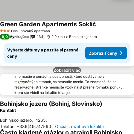
Green Garden Apartments Soklič
Zobraziť ceny
Obsluhovaný apartmán
3 Počet hviezdičiek
9,0
Vynikajúce
134
2.9 km >> Bohinjsko jezero
Vyberte dátumy a pozrite si presné
Zobraziť ceny
ceny
Zobraziť viac
Informácie o cenách a dostupnosti, ktoré dostávame z
rezervačných stránok, sa neustále menia. To znamená, že na
rezervačnej stránke nemusíte vždy nájsť presne rovnakú ponuku,
ktorú ste videli na lokalite trivago.
Bohinjsko jezero (Bohinj, Slovinsko)
Kontakt
Bohinjsko jezero
,
4265
,
Telefón
:
+386(4)5747590
|
Oficiálna webová lokalita
Často kladené otázky o atrakcii Bohinjsko