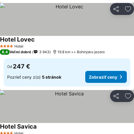
Zdieľať
Pr
Hotel Lovec
Zobraziť ceny
Hotel
4 Počet hviezdičiek
8,4
Veľmi dobré
3 943
19.8 km >> Bohinjsko jezero
247 €
Od
Pozrieť ceny z(o)
5 stránok
Zobraziť ceny
Zdieľať
Pr
Hotel Savica
Zobraziť ceny
Hotel