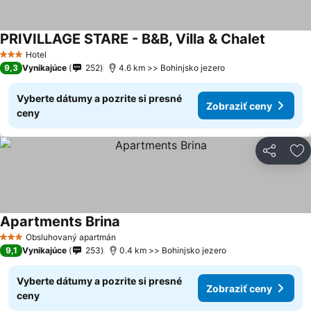
PRIVILLAGE STARE - B&B, Villa & Chalet
Zobraziť
Hotel
3 Počet hviezdičiek
9,3
Vynikajúce
252
4.6 km >> Bohinjsko jezero
Vyberte dátumy a pozrite si presné
Zobraziť ceny
ceny
Zdieľať
Pr
Apartments Brina
Zobraziť ceny
Obsluhovaný apartmán
3 Počet hviezdičiek
9,1
Vynikajúce
253
0.4 km >> Bohinjsko jezero
Vyberte dátumy a pozrite si presné
Zobraziť ceny
ceny