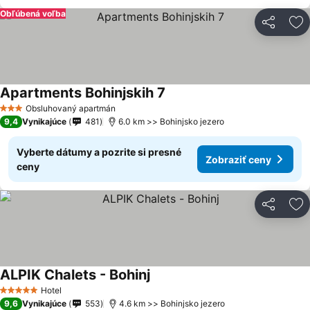
Obľúbená voľba
Zdieľať
Pr
Apartments Bohinjskih 7
Zobraziť ceny
Obsluhovaný apartmán
3 Počet hviezdičiek
9,4
Vynikajúce
481
6.0 km >> Bohinjsko jezero
Vyberte dátumy a pozrite si presné
Zobraziť ceny
ceny
Zdieľať
Pr
ALPIK Chalets - Bohinj
Zobraziť ceny
Hotel
5 Počet hviezdičiek
9,6
Vynikajúce
553
4.6 km >> Bohinjsko jezero