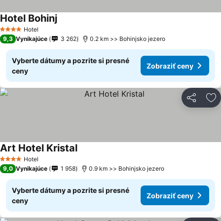
Hotel Bohinj
Zobraziť ceny
Hotel
4 Počet hviezdičiek
9,3
Vynikajúce
3 262
0.2 km >> Bohinjsko jezero
Vyberte dátumy a pozrite si presné
Zobraziť ceny
ceny
Zdieľať
Pr
Art Hotel Kristal
Zobraziť ceny
Hotel
4 Počet hviezdičiek
9,0
Vynikajúce
1 958
0.9 km >> Bohinjsko jezero
Vyberte dátumy a pozrite si presné
Zobraziť ceny
ceny