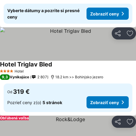
Vyberte dátumy a pozrite si presné
Zobraziť ceny
ceny
Zdieľať
Pr
Hotel Triglav Bled
Zobraziť ceny
Hotel
4 Počet hviezdičiek
9,3
Vynikajúce
2 807
18.2 km >> Bohinjsko jezero
319 €
Od
Pozrieť ceny z(o)
5 stránok
Zobraziť ceny
Obľúbená voľba
Zdieľať
Pr