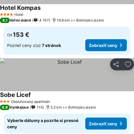
Hotel Kompas
Zobraziť ceny
Hotel
4 Počet hviezdičiek
8,1
Veľmi dobré
4 747
19.8 km >> Bohinjsko jezero
153 €
Od
Pozrieť ceny z(o)
7 stránok
Zobraziť ceny
Zdieľať
Pr
Sobe Licef
Zobraziť ceny
Obsluhovaný apartmán
3 Počet hviezdičiek
8,9
Vynikajúce
115
5.2 km >> Bohinjsko jezero
Vyberte dátumy a pozrite si presné
Zobraziť ceny
ceny