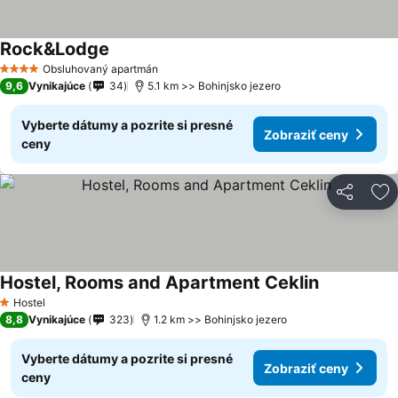
Rock&Lodge
Zobraziť ceny
Obsluhovaný apartmán
4 Počet hviezdičiek
9,6
Vynikajúce
34
5.1 km >> Bohinjsko jezero
Vyberte dátumy a pozrite si presné
Zobraziť ceny
ceny
Zdieľať
Pr
Hostel, Rooms and Apartment Ceklin
Zobraziť ce
Hostel
1 Počet hviezdičiek
8,8
Vynikajúce
323
1.2 km >> Bohinjsko jezero
Vyberte dátumy a pozrite si presné
Zobraziť ceny
ceny