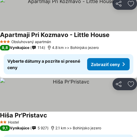
Zdieľať
Pr
Apartmaji Pri Kozmavo - Little House
Zobraziť ce
Obsluhovaný apartmán
3 Počet hviezdičiek
8,8
Vynikajúce
114
4.8 km >> Bohinjsko jezero
Vyberte dátumy a pozrite si presné
Zobraziť ceny
ceny
Zdieľať
Pr
Hiša Pr'Pristavc
Zobraziť ceny
Hostel
2 Počet hviezdičiek
9,1
Vynikajúce
5 927
2.1 km >> Bohinjsko jezero