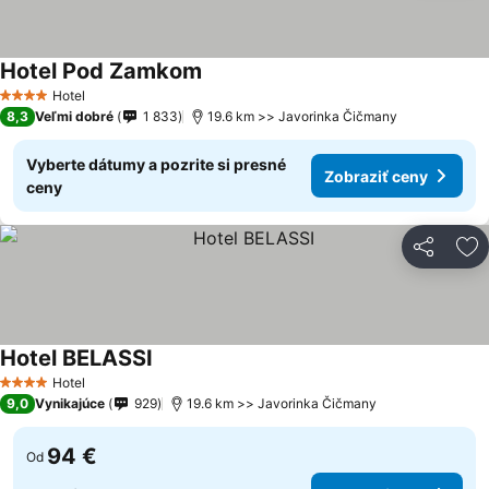
Hotel Pod Zamkom
Zobraziť ceny
Hotel
4 Počet hviezdičiek
8,3
Veľmi dobré
1 833
19.6 km >> Javorinka Čičmany
Vyberte dátumy a pozrite si presné
Zobraziť ceny
ceny
Zdieľať
Pr
Hotel BELASSI
Zobraziť ceny
Hotel
4 Počet hviezdičiek
9,0
Vynikajúce
929
19.6 km >> Javorinka Čičmany
94 €
Od