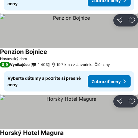
Zobraziť ceny
ceny
Zdieľať
Pr
Penzion Bojnice
Zobraziť ceny
Hosťovský dom
8,9
Vynikajúce
1 403
19.7 km >> Javorinka Čičmany
Vyberte dátumy a pozrite si presné
Zobraziť ceny
ceny
Zdieľať
Pr
Horský Hotel Magura
Zobraziť ceny