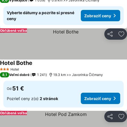
9,0
Vynikajúce
1 039
0.6 km >> Javorinka Čičmany
Vyberte dátumy a pozrite si presné
Zobraziť ceny
ceny
Obľúbená voľba
Zdieľať
Pr
Hotel Bothe
Zobraziť ceny
Hotel
3 Počet hviezdičiek
8,1
Veľmi dobré
1 241
19.3 km >> Javorinka Čičmany
51 €
Od
Pozrieť ceny z(o)
2 stránok
Zobraziť ceny
Obľúbená voľba
Zdieľať
Pr