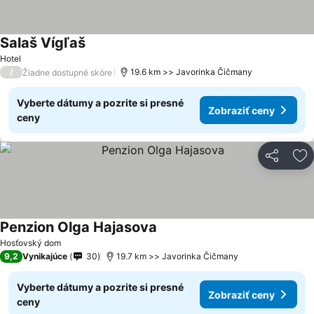
Salaš Vígľaš
Zobraziť ceny
Hotel
/
19.6 km >> Javorinka Čičmany
Žiadne dostupné skóre
Vyberte dátumy a pozrite si presné
Zobraziť ceny
ceny
Zdieľať
Pr
Penzion Olga Hajasova
Zobraziť ceny
Hosťovský dom
9,2
Vynikajúce
30
19.7 km >> Javorinka Čičmany
Vyberte dátumy a pozrite si presné
Zobraziť ceny
ceny