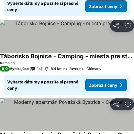
Vyberte dátumy a pozrite si presné
Zobraziť ceny
ceny
Zdieľať
Pr
Táborisko Bojnice - Camping - miesta pre stany
Zobraziť ceny
Kemping
9,9
Vynikajúce
14
18.4 km >> Javorinka Čičmany
Vyberte dátumy a pozrite si presné
Zobraziť ceny
ceny
Zdieľať
Pr