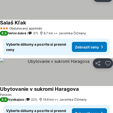
Salaš Kľak
Zobraziť ceny
Obsluhovaný apartmán
3 Počet hviezdičiek
8,0
Veľmi dobré
37
6.7 km >> Javorinka Čičmany
Vyberte dátumy a pozrite si presné
Zobraziť ceny
ceny
Zdieľať
Pr
Ubytovanie v sukromi Haragova
Zobraziť ceny
Penzión
8,6
Vynikajúce
221
19.6 km >> Javorinka Čičmany
Vyberte dátumy a pozrite si presné