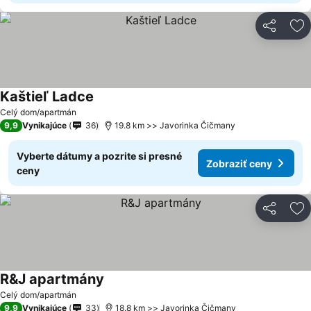
Zdieľať
Pr
Kaštieľ Ladce
Zobraziť ceny
Celý dom/apartmán
9,9
Vynikajúce
36
19.8 km >> Javorinka Čičmany
Vyberte dátumy a pozrite si presné
Zobraziť ceny
ceny
Zdieľať
Pr
R&J apartmány
Zobraziť ceny
Celý dom/apartmán
9,9
Vynikajúce
33
18.8 km >> Javorinka Čičmany