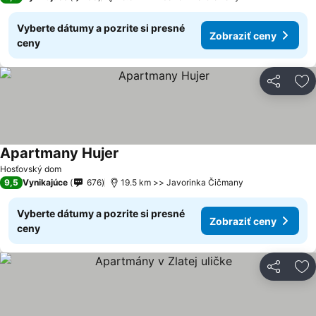
Vyberte dátumy a pozrite si presné
Zobraziť ceny
ceny
Zdieľať
Pr
Apartmany Hujer
Zobraziť ceny
Hosťovský dom
9,5
Vynikajúce
676
19.5 km >> Javorinka Čičmany
Vyberte dátumy a pozrite si presné
Zobraziť ceny
ceny
Zdieľať
Pr