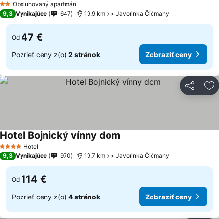
Obsluhovaný apartmán
2 Počet hviezdičiek
9,3
Vynikajúce
647
19.9 km >> Javorinka Čičmany
47 €
Od
Pozrieť ceny z(o)
2 stránok
Zobraziť ceny
Zdieľať
Pr
Hotel Bojnický vínny dom
Zobraziť ceny
Hotel
4 Počet hviezdičiek
9,3
Vynikajúce
970
19.7 km >> Javorinka Čičmany
114 €
Od
Pozrieť ceny z(o)
4 stránok
Zobraziť ceny