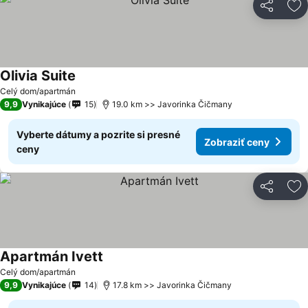
Zdieľať
Pr
Olivia Suite
Zobraziť ceny
Celý dom/apartmán
9,9
Vynikajúce
15
19.0 km >> Javorinka Čičmany
Vyberte dátumy a pozrite si presné
Zobraziť ceny
ceny
Zdieľať
Pr
Apartmán Ivett
Zobraziť ceny
Celý dom/apartmán
9,9
Vynikajúce
14
17.8 km >> Javorinka Čičmany