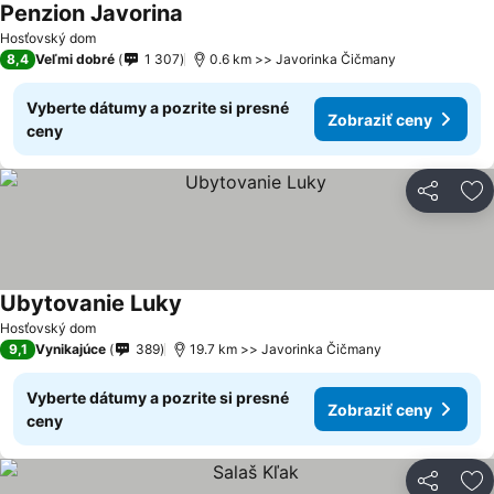
Penzion Javorina
Zobraziť ceny
Hosťovský dom
8,4
Veľmi dobré
1 307
0.6 km >> Javorinka Čičmany
Vyberte dátumy a pozrite si presné
Zobraziť ceny
ceny
Zdieľať
Pr
Ubytovanie Luky
Zobraziť ceny
Hosťovský dom
9,1
Vynikajúce
389
19.7 km >> Javorinka Čičmany
Vyberte dátumy a pozrite si presné
Zobraziť ceny
ceny
Zdieľať
Pr