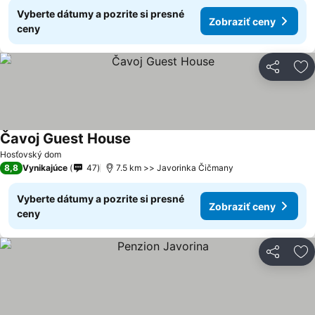
Vyberte dátumy a pozrite si presné
Zobraziť ceny
ceny
Zdieľať
Pr
Čavoj Guest House
Zobraziť ceny
Hosťovský dom
8,8
Vynikajúce
47
7.5 km >> Javorinka Čičmany
Vyberte dátumy a pozrite si presné
Zobraziť ceny
ceny
Zdieľať
Pr