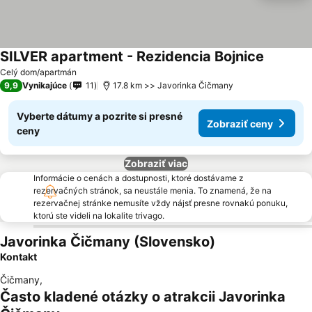
SILVER apartment - Rezidencia Bojnice
Zobraziť
Celý dom/apartmán
9,9
Vynikajúce
11
17.8 km >> Javorinka Čičmany
Vyberte dátumy a pozrite si presné
Zobraziť ceny
ceny
Zobraziť viac
Informácie o cenách a dostupnosti, ktoré dostávame z
rezervačných stránok, sa neustále menia. To znamená, že na
rezervačnej stránke nemusíte vždy nájsť presne rovnakú ponuku,
ktorú ste videli na lokalite trivago.
Javorinka Čičmany (Slovensko)
Kontakt
Čičmany
,
Často kladené otázky o atrakcii Javorinka