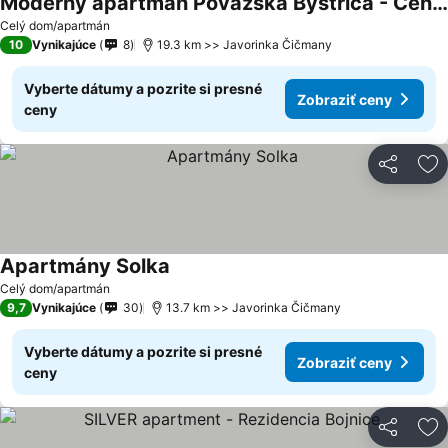
Moderný apartmán Považská Bystrica - Centrum
Zobraziť ceny
Celý dom/apartmán
10
Vynikajúce
8
19.3 km >> Javorinka Čičmany
Vyberte dátumy a pozrite si presné
Zobraziť ceny
ceny
Zdieľať
Pr
Apartmány Solka
Zobraziť ceny
Celý dom/apartmán
9,7
Vynikajúce
30
13.7 km >> Javorinka Čičmany
Vyberte dátumy a pozrite si presné
Zobraziť ceny
ceny
Zdieľať
Pr