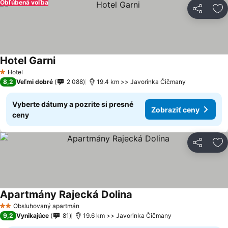
Obľúbená voľba
Zdieľať
Pr
Hotel Garni
Zobraziť ceny
Hotel
1 Počet hviezdičiek
8,2
Veľmi dobré
2 088
19.4 km >> Javorinka Čičmany
Vyberte dátumy a pozrite si presné
Zobraziť ceny
ceny
Zdieľať
Pr
Apartmány Rajecká Dolina
Zobraziť ceny
Obsluhovaný apartmán
2 Počet hviezdičiek
9,2
Vynikajúce
81
19.6 km >> Javorinka Čičmany