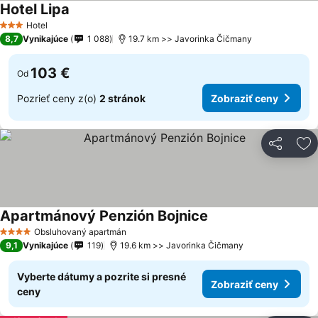
Hotel Lipa
Zobraziť ceny
Hotel
3 Počet hviezdičiek
8,7
Vynikajúce
1 088
19.7 km >> Javorinka Čičmany
103 €
Od
Pozrieť ceny z(o)
2 stránok
Zobraziť ceny
Zdieľať
Pr
Apartmánový Penzión Bojnice
Zobraziť ceny
Obsluhovaný apartmán
4 Počet hviezdičiek
9,1
Vynikajúce
119
19.6 km >> Javorinka Čičmany
Vyberte dátumy a pozrite si presné
Zobraziť ceny
ceny