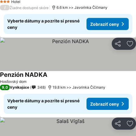
Hotel
3 Počet hviezdičiek
/
6.6 km >> Javorinka Čičmany
Žiadne dostupné skóre
Vyberte dátumy a pozrite si presné
Zobraziť ceny
ceny
Zdieľať
Pr
Penzión NADKA
Zobraziť ceny
Hosťovský dom
9,0
Vynikajúce
348
19.8 km >> Javorinka Čičmany
Vyberte dátumy a pozrite si presné
Zobraziť ceny
ceny
Zdieľať
Pr