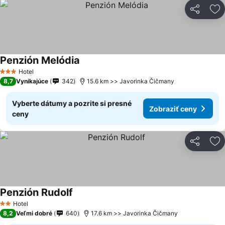
Zdieľať
Pr
Penzión Melódia
Zobraziť ceny
Hotel
3 Počet hviezdičiek
8,7
Vynikajúce
342
15.6 km >> Javorinka Čičmany
Vyberte dátumy a pozrite si presné
Zobraziť ceny
ceny
Zdieľať
Pr
Penzión Rudolf
Zobraziť ceny
Hotel
2 Počet hviezdičiek
8,2
Veľmi dobré
640
17.6 km >> Javorinka Čičmany