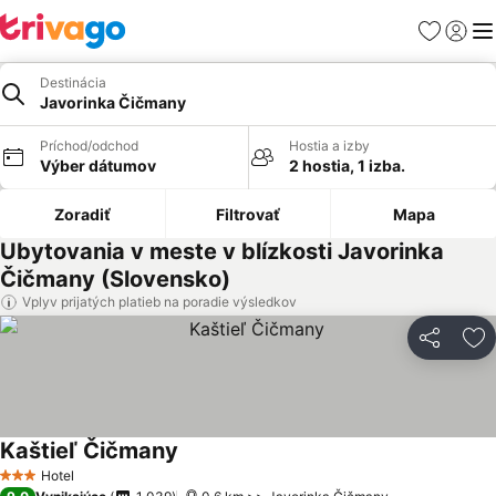
Obľúbené
Prihlási
Me
Destinácia
Javorinka Čičmany
Príchod/odchod
Hostia a izby
Výber dátumov
2 hostia, 1 izba.
Zoradiť
Filtrovať
Mapa
Ubytovania v meste v blízkosti Javorinka
Čičmany (Slovensko)
Vplyv prijatých platieb na poradie výsledkov
Zdieľať
Pr
Kaštieľ Čičmany
Zobraziť ceny
Hotel
3 Počet hviezdičiek