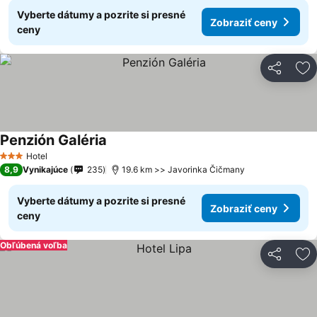
Vyberte dátumy a pozrite si presné
Zobraziť ceny
ceny
Zdieľať
Pr
Penzión Galéria
Zobraziť ceny
Hotel
3 Počet hviezdičiek
8,9
Vynikajúce
235
19.6 km >> Javorinka Čičmany
Vyberte dátumy a pozrite si presné
Zobraziť ceny
ceny
Obľúbená voľba
Zdieľať
Pr