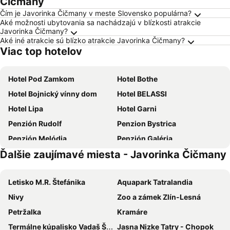
Čičmany
Čím je Javorinka Čičmany v meste Slovensko populárna?
Aké možnosti ubytovania sa nachádzajú v blízkosti atrakcie
Javorinka Čičmany?
Aké iné atrakcie sú blízko atrakcie Javorinka Čičmany?
Viac top hotelov
Hotel Pod Zamkom
Hotel Bothe
Hotel Bojnický vínny dom
Hotel BELASSI
Hotel Lipa
Hotel Garni
Penzión Rudolf
Penzion Bystrica
Penzión Melódia
Penzión Galéria
Ďalšie zaujímavé miesta - Javorinka Čičmany
Kaštieľ Čičmany
Penzión Normandia
Horský Hotel Magura
Penzion Druzba Bojnice
Letisko M.R. Štefánika
Aquapark Tatralandia
Salaš Vígľaš
Maxim
Nivy
Zoo a zámek Zlín-Lesná
Horský Kľak
Kaskáda
Petržalka
Kramáre
Sportcentrum Bojnice
Hotel Hlboké
Termálne kúpalisko Vadaš Štúrovo
Jasna Nizke Tatry - Chopok
Pension Ubytovanie Sonety
Baník