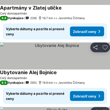
Apartmány v Zlatej uličke
Zobraziť ceny
Celý dom/apartmán
9,6
Vynikajúce
239
19.7 km >> Javorinka Čičmany
Vyberte dátumy a pozrite si presné
Zobraziť ceny
ceny
Zdieľať
Pr
Ubytovanie Alej Bojnice
Zobraziť ceny
Celý dom/apartmán
9,5
Vynikajúce
293
19.6 km >> Javorinka Čičmany
Vyberte dátumy a pozrite si presné
Zobraziť ceny
ceny