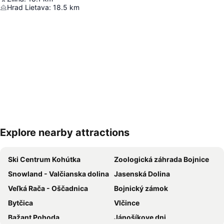
Hrad Lietava
:
18.5
km
Explore nearby attractions
Rozbaliť mapu
Ski Centrum Kohútka
Zoologická záhrada Bojnice
Snowland - Valčianska dolina
Jasenská Dolina
Veľká Rača - Oščadnica
Bojnický zámok
Bytčica
Vlčince
Bažant Pohoda
Jánošíkove dni