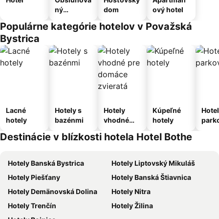
ný
dom
ový hotel
apartmán
Populárne kategórie hotelov v Považská
Bystrica
Lacné
Hotely s
Hotely
Kúpeľné
Hotel
hotely
bazénmi
vhodné
hotely
park
pre
m
Destinácie v blízkosti hotela Hotel Bothe
domáce
zvieratá
Hotely Banská Bystrica
Hotely Liptovský Mikuláš
Hotely Piešťany
Hotely Banská Štiavnica
Hotely Demänovská Dolina
Hotely Nitra
Hotely Trenčín
Hotely Žilina