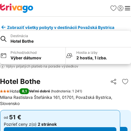
Obľúbené
Prihlási
Me
Zobraziť všetky pobyty v destinácii Považská Bystrica
Destinácia
Hotel Bothe
Príchod/odchod
Hostia a izby
Výber dátumov
2 hostia, 1 izba.
Vplyv prijatých platieb na poradie výsledkov
Hotel Bothe
Zdieľať
Pr
Hotel
8,1
Veľmi dobré
(
hodnotenia: 1 241
)
3 Počet hviezdičiek
Milana Rastislava Štefánika 161, 01701, Považská Bystrica,
Slovensko
51 €
51 €
od
od
Pozrieť ceny z(o)
2 stránok
Pozrieť ceny z(o)
2 stránok