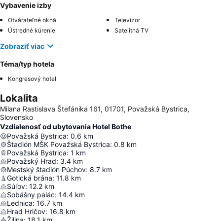
Vybavenie izby
Otvárateľné okná
Televízor
Ústredné kúrenie
Satelitná TV
Zobraziť viac
Téma/typ hotela
Kongresový hotel
Lokalita
Milana Rastislava Štefánika 161, 01701, Považská Bystrica,
Slovensko
Vzdialenosť od ubytovania Hotel Bothe
Považská Bystrica
:
0.6
km
Štadión MŠK Považská Bystrica
:
0.8
km
Považská Bystrica
:
1
km
Považský Hrad
:
3.4
km
Mestský štadión Púchov
:
8.7
km
Gotická brána
:
11.8
km
Súľov
:
12.2
km
Sobášny palác
:
14.4
km
Lednica
:
16.7
km
Hrad Hričov
:
16.8
km
Žilina
:
18.1
km