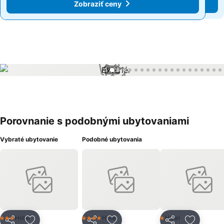
Zobraziť ceny
Zobraziť ceny
1 / 28
Porovnanie s podobnými ubytovaniami
Vybraté ubytovanie
Podobné ubytovania
Hotel
Hotel
Hotel
3 Počet hviezdičiek
4 Počet hviezdičiek
1 Počet hviezdičiek