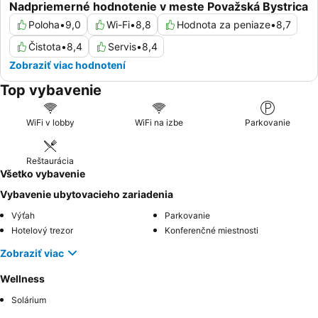
Nadpriemerné hodnotenie v meste Považská Bystrica
Poloha
•
9,0
Wi-Fi
•
8,8
Hodnota za peniaze
•
8,7
Čistota
•
8,4
Servis
•
8,4
Zobraziť viac hodnotení
Top vybavenie
WiFi v lobby
WiFi na izbe
Parkovanie
Reštaurácia
Všetko vybavenie
Vybavenie ubytovacieho zariadenia
Výťah
Parkovanie
Hotelový trezor
Konferenčné miestnosti
Zobraziť viac
Wellness
Solárium