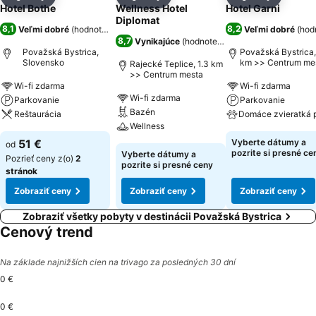
Zdieľať
Pridať do obľúbených
Zdieľať
Pridať do obľúbených
Zdieľať
Pridať d
Hotel Bothe
Wellness Hotel
Hotel Garni
Diplomat
8,1
8,2
Veľmi dobré
(
hodnotenia: 1 241
)
Veľmi dobré
(
hod
8,7
Vynikajúce
(
hodnotenia: 1 832
)
Považská Bystrica,
Považská Bystrica,
Slovensko
km >> Centrum me
Rajecké Teplice, 1.3 km
>> Centrum mesta
Wi-fi zdarma
Wi-fi zdarma
Wi-fi zdarma
Parkovanie
Parkovanie
Bazén
Reštaurácia
Domáce zvieratká 
Wellness
51 €
Vyberte dátumy a
od
pozrite si presné ce
Vyberte dátumy a
Pozrieť ceny z(o)
2
pozrite si presné ceny
stránok
Zobraziť ceny
Zobraziť ceny
Zobraziť ceny
Zobraziť všetky pobyty v destinácii Považská Bystrica
Cenový trend
Na základe najnižších cien na trivago za posledných 30 dní
0 €
0 €