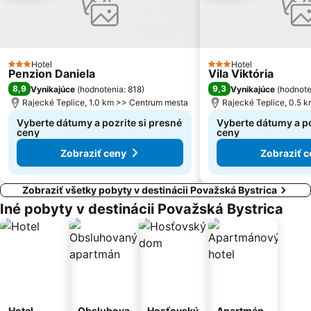
Vranie
Trnové
Hotel
Hotel
3 Počet hviezdičiek
3 Počet hviezdičiek
Penzion Daniela
Vila Viktória
8,9
9,3
Vynikajúce
(
hodnotenia: 818
)
Vynikajúce
(
hodnote
Rajecké Teplice, 1.0 km >> Centrum mesta
Rajecké Teplice, 0.5 
Vyberte dátumy a pozrite si presné
Vyberte dátumy a po
ceny
ceny
Zobraziť ceny
Zobraziť c
Zobraziť všetky pobyty v destinácii Považská Bystrica
Iné pobyty v destinácii Považská Bystrica
Hotel
Obsluhova
Hosťovský
Apartmán