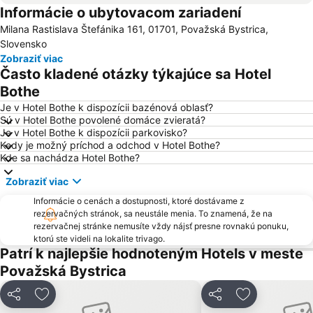
Informácie o ubytovacom zariadení
Vrátna Free Time Zone
Masters of Rock
Milana Rastislava Štefánika 161, 01701, Považská Bystrica,
Závodie
Skiareál Synot - Kyčerka
Slovensko
Hrad Strečno
Podjavorník
Zobraziť viac
Často kladené otázky týkajúce sa Hotel
Ski Čertov Javorniky
Považský Chlmec
Bothe
Rajecká Lesná
Rozprávkový zámok
Je v Hotel Bothe k dispozícii bazénová oblasť?
Pustevny
Hliny
Sú v Hotel Bothe povolené domáce zvieratá?
Je v Hotel Bothe k dispozícii parkovisko?
Budatín
Letisko Žilina
Kedy je možný príchod a odchod v Hotel Bothe?
Bôrik
Ski areál U Sachovy studánky
Kde sa nachádza Hotel Bothe?
Ski Park Gruň
Ski areál Pustevny
Zobraziť viac
Remata
Javorinka Čičmany
Informácie o cenách a dostupnosti, ktoré dostávame z
Žilina-Bánová
Ski Makov
rezervačných stránok, sa neustále menia. To znamená, že na
rezervačnej stránke nemusíte vždy nájsť presne rovnakú ponuku,
Lyžařský areál Rališka
SKI Vítkovice-Bílá
ktorú ste videli na lokalite trivago.
Patrí k najlepšie hodnoteným Hotels v meste
Brodno
Mojšová Lúčka
Považská Bystrica
Přelač
Ski Ráztoka
Hájik
Zóna Snow Makov
Zdieľať
Pridať do obľúbených
Zdieľať
Pridať do ob