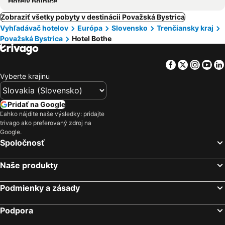
Hotely Bojnice
Zobraziť všetky pobyty v destinácii Považská Bystrica
Vyhľadávač hotelov
Európa
Slovensko
Trenčiansky kraj
Považská Bystrica
Hotel Bothe
Facebook
Twitter
Insta
Yo
Vyberte krajinu
Pridať na Google
Ľahko nájdite naše výsledky: pridajte
trivago ako preferovaný zdroj na
Google.
Spoločnosť
Naše produkty
Podmienky a zásady
Podpora