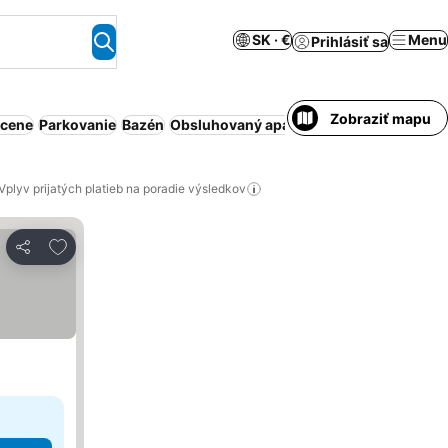
SK · €
Menu
Prihlásiť sa
Zobraziť mapu
 cene
Parkovanie
Bazén
Obsluhovaný apartmán
Klimatizácia
Wi
Vplyv prijatých platieb na poradie výsledkov
Pridať do obľúbených
Zdieľať