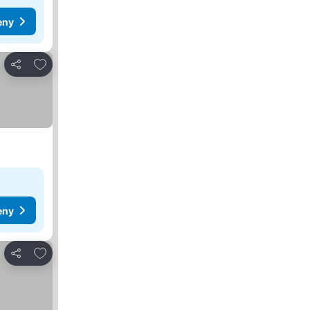
eny
Pridať do obľúbených
Zdieľať
eny
Pridať do obľúbených
Zdieľať