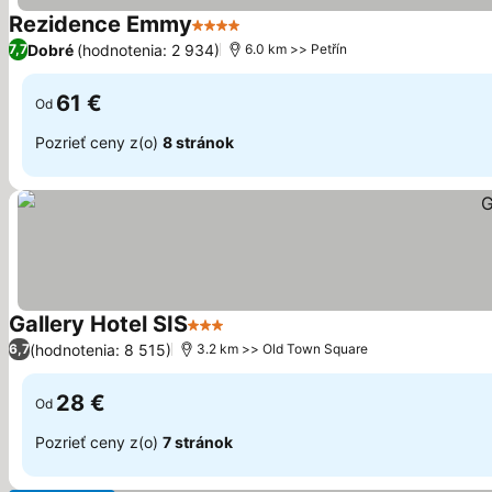
Rezidence Emmy
4 Počet hviezdičiek
Zobraziť ceny
Dobré
(hodnotenia: 2 934)
7,7
6.0 km >> Petřín
61 €
Od
Pozrieť ceny z(o)
8 stránok
Gallery Hotel SIS
3 Počet hviezdičiek
Zobraziť ceny
(hodnotenia: 8 515)
6,7
3.2 km >> Old Town Square
28 €
Od
Pozrieť ceny z(o)
7 stránok