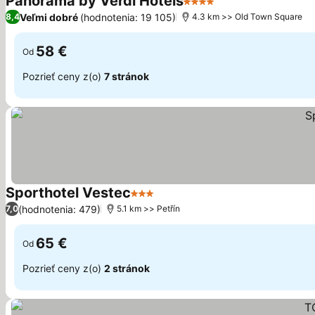
Panorama by Verdi Hotels
4 Počet hviezdičiek
Zobraziť ceny
Veľmi dobré
(hodnotenia: 19 105)
8,4
4.3 km >> Old Town Square
58 €
Od
Pozrieť ceny z(o)
7 stránok
Sporthotel Vestec
3 Počet hviezdičiek
Zobraziť ceny
(hodnotenia: 479)
7,0
5.1 km >> Petřín
65 €
Od
Pozrieť ceny z(o)
2 stránok