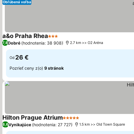
Obľúbená voľba
a&o Praha Rhea
3 Počet hviezdičiek
Zobraziť ceny
Dobré
(hodnotenia: 38 908)
7,8
2.7 km >> O2 Aréna
26 €
Od
Pozrieť ceny z(o)
9 stránok
Hilton Prague Atrium
5 Počet hviezdičiek
Zobraziť ceny
Vynikajúce
(hodnotenia: 27 727)
8,6
1.5 km >> Old Town Square