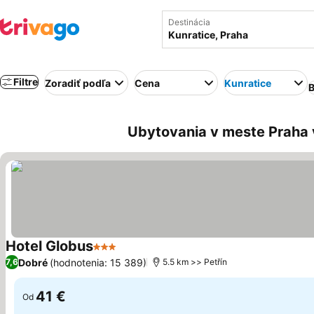
Destinácia
Filtre
Zoradiť podľa
Cena
Kunratice
B
Ubytovania v meste Praha v
Hotel Globus
3 Počet hviezdičiek
Zobraziť ceny
Dobré
(hodnotenia: 15 389)
7,6
5.5 km >> Petřín
41 €
Od