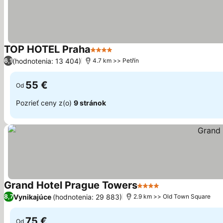
TOP HOTEL Praha
4 Počet hviezdičiek
Zobraziť ceny
(hodnotenia: 13 404)
6,1
4.7 km >> Petřín
55 €
Od
Pozrieť ceny z(o)
9 stránok
Grand Hotel Prague Towers
4 Počet hviezdičiek
Zobraziť ceny
Vynikajúce
(hodnotenia: 29 883)
8,7
2.9 km >> Old Town Square
75 €
Od