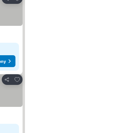
Zdieľať
eny
Pridať do obľúbených
Zdieľať