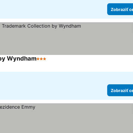
Zobraziť c
n by Wyndham
3 Počet hviezdičiek
Zobraziť ceny
Zobraziť c