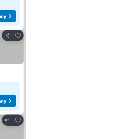
eny
Pridať do obľúbených
Zdieľať
eny
Pridať do obľúbených
Zdieľať