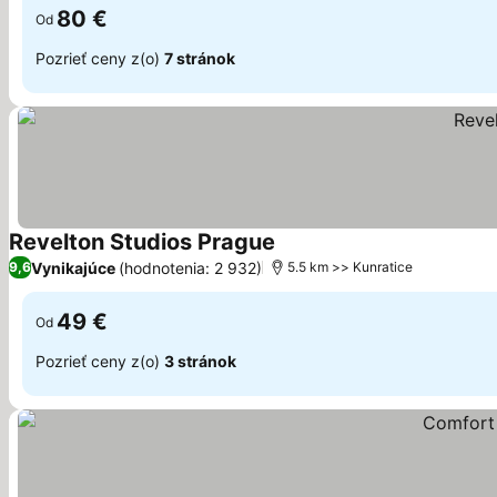
80 €
Od
Pozrieť ceny z(o)
7 stránok
Revelton Studios Prague
Zobraziť ceny
Vynikajúce
(hodnotenia: 2 932)
9,6
5.5 km >> Kunratice
49 €
Od
Pozrieť ceny z(o)
3 stránok