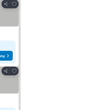
Pridať do obľúbených
Zdieľať
eny
Pridať do obľúbených
Zdieľať