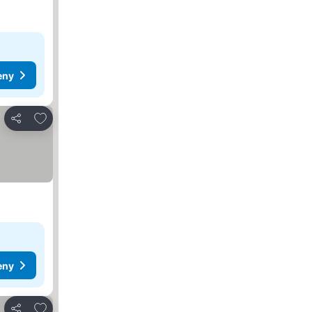
eny
Pridať do obľúbených
Zdieľať
eny
Pridať do obľúbených