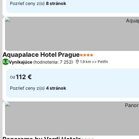
Pozrieť ceny z(o)
8 stránok
Aquapalace Hotel Prague
4 Počet hviezdičiek
Zobraziť ceny
Vynikajúce
(hodnotenia: 7 252)
8,8
1.9 km >> Petřín
112 €
Od
Pozrieť ceny z(o)
4 stránok