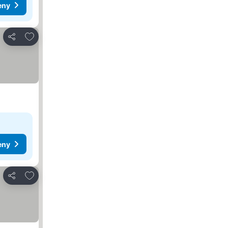
eny
Pridať do obľúbených
Zdieľať
eny
Pridať do obľúbených
Zdieľať