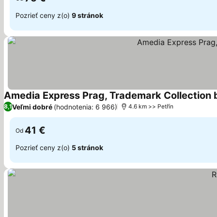
Pozrieť ceny z(o)
9 stránok
Amedia Express Prag, Trademark Collectio
Veľmi dobré
(hodnotenia: 6 966)
8,1
4.6 km >> Petřín
41 €
Od
Pozrieť ceny z(o)
5 stránok