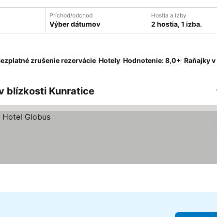
Príchod/odchod
Hostia a izby
Výber dátumov
2 hostia, 1 izba.
ezplatné zrušenie rezervácie
Hotely
Hodnotenie: 8,0+
Raňajky v
 blízkosti Kunratice