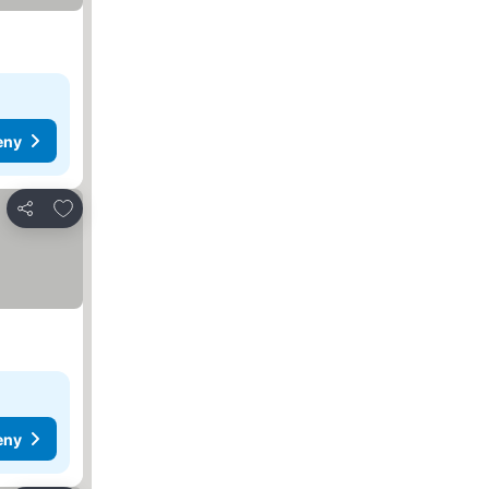
eny
Pridať do obľúbených
Zdieľať
eny