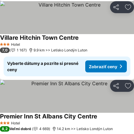
Zdieľať
Pr
Villare Hitchin Town Centre
Hotel
3 Počet hviezdičiek
7,0
1 167
9.9 km >> Letisko Londýn Luton
Vyberte dátumy a pozrite si presné
Zobraziť ceny
ceny
Zdieľať
Pr
Premier Inn St Albans City Centre
Hotel
3 Počet hviezdičiek
8,2
Veľmi dobré
4 669
14.2 km >> Letisko Londýn Luton