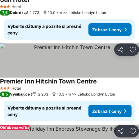
Hotel
3 Počet hviezdičiek
7,5
Dobré
2 773
10.0 km >> Letisko Londýn Luton
Vyberte dátumy a pozrite si presné
Zobraziť ceny
ceny
Zdieľať
Pr
Premier Inn Hitchin Town Centre
Hotel
3 Počet hviezdičiek
8,5
Vynikajúce
2 203
10.3 km >> Letisko Londýn Luton
Vyberte dátumy a pozrite si presné
Zobraziť ceny
ceny
Obľúbená voľba
Zdieľať
Pr