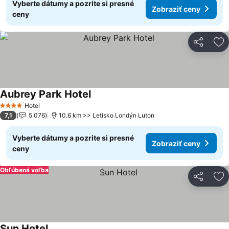
Vyberte dátumy a pozrite si presné
Zobraziť ceny
ceny
Zdieľať
Pr
Aubrey Park Hotel
Hotel
4 Počet hviezdičiek
7,1
5 076
10.6 km >> Letisko Londýn Luton
Vyberte dátumy a pozrite si presné
Zobraziť ceny
ceny
Obľúbená voľba
Zdieľať
Pr
Sun Hotel