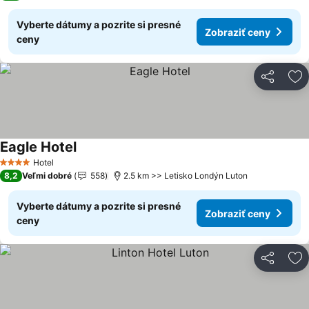
Vyberte dátumy a pozrite si presné
Zobraziť ceny
ceny
Zdieľať
Pr
Eagle Hotel
Hotel
4 Počet hviezdičiek
8,2
Veľmi dobré
558
2.5 km >> Letisko Londýn Luton
Vyberte dátumy a pozrite si presné
Zobraziť ceny
ceny
Zdieľať
Pr