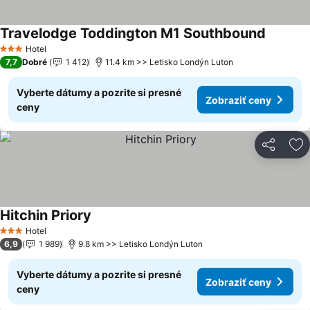
Travelodge Toddington M1 Southbound
Hotel
3 Počet hviezdičiek
7,7
Dobré
1 412
11.4 km >> Letisko Londýn Luton
Vyberte dátumy a pozrite si presné
Zobraziť ceny
ceny
Zdieľať
Pr
Hitchin Priory
Hotel
3 Počet hviezdičiek
6,9
1 989
9.8 km >> Letisko Londýn Luton
Vyberte dátumy a pozrite si presné
Zobraziť ceny
ceny