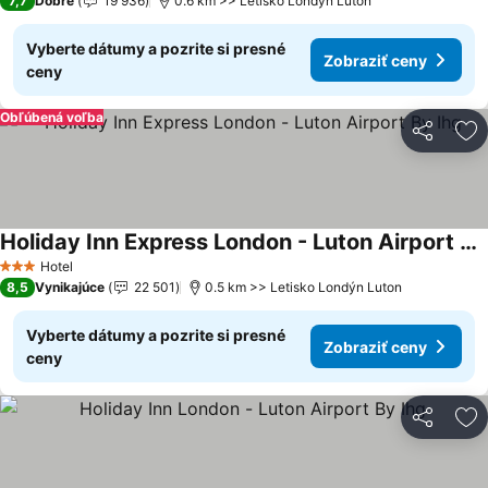
7,7
Dobré
19 936
0.6 km >> Letisko Londýn Luton
Vyberte dátumy a pozrite si presné
Zobraziť ceny
ceny
Obľúbená voľba
Zdieľať
Pr
Holiday Inn Express London - Luton Airport By Ihg
Hotel
3 Počet hviezdičiek
8,5
Vynikajúce
22 501
0.5 km >> Letisko Londýn Luton
Vyberte dátumy a pozrite si presné
Zobraziť ceny
ceny
Zdieľať
Pr