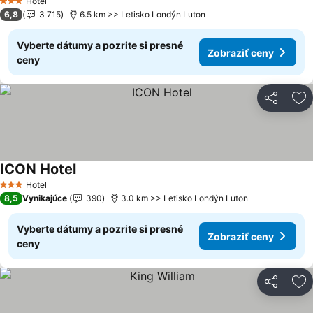
Hotel
3 Počet hviezdičiek
6,8
3 715
6.5 km >> Letisko Londýn Luton
Vyberte dátumy a pozrite si presné
Zobraziť ceny
ceny
Zdieľať
Pr
ICON Hotel
Hotel
3 Počet hviezdičiek
8,5
Vynikajúce
390
3.0 km >> Letisko Londýn Luton
Vyberte dátumy a pozrite si presné
Zobraziť ceny
ceny
Zdieľať
Pr