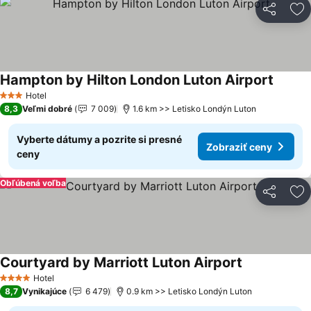
Zdieľať
Pr
Hampton by Hilton London Luton Airport
Hotel
3 Počet hviezdičiek
8,3
Veľmi dobré
7 009
1.6 km >> Letisko Londýn Luton
Vyberte dátumy a pozrite si presné
Zobraziť ceny
ceny
Obľúbená voľba
Zdieľať
Pr
Courtyard by Marriott Luton Airport
Hotel
4 Počet hviezdičiek
8,7
Vynikajúce
6 479
0.9 km >> Letisko Londýn Luton