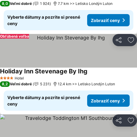
8,0
Veľmi dobré
1 924
7.7 km >> Letisko Londýn Luton
Vyberte dátumy a pozrite si presné
Zobraziť ceny
ceny
Obľúbená voľba
Zdieľať
Pr
Holiday Inn Stevenage By Ihg
Hotel
4 Počet hviezdičiek
8,2
Veľmi dobré
5 231
12.4 km >> Letisko Londýn Luton
Vyberte dátumy a pozrite si presné
Zobraziť ceny
ceny
Zdieľať
Pr