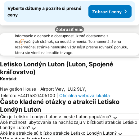
Vyberte dátumy a pozrite si presné
Zobraziť ceny
ceny
Zobraziť viac
Informácie o cenách a dostupnosti, ktoré dostávame z
rezervačných stránok, sa neustále menia. To znamená, že na
rezervačnej stránke nemusíte vždy nájsť presne rovnakú ponuku,
ktorú ste videli na lokalite trivago.
Letisko Londýn Luton (Luton, Spojené
kráľovstvo)
Kontakt
Navigation House - Airport Way
,
LU2 9LY
,
Telefón
:
+44(1582)405100
|
Oficiálna webová lokalita
Často kladené otázky o atrakcii Letisko
Londýn Luton
Čím je Letisko Londýn Luton v meste Luton populárna?
Aké možnosti ubytovania sa nachádzajú v blízkosti atrakcie Letisko
Londýn Luton?
Aké iné atrakcie sú blízko atrakcie Letisko Londýn Luton?