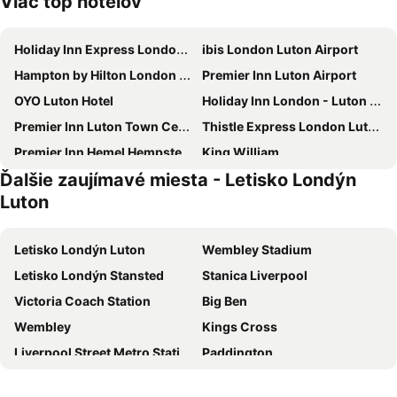
Viac top hotelov
Holiday Inn Express London - Luton Airport By Ihg
ibis London Luton Airport
Hampton by Hilton London Luton Airport
Premier Inn Luton Airport
OYO Luton Hotel
Holiday Inn London - Luton Airport By Ihg
Premier Inn Luton Town Centre
Thistle Express London Luton
Premier Inn Hemel Hempstead Central
King William
Ďalšie zaujímavé miesta - Letisko Londýn
Holiday Inn Express Stevenage By Ihg
Premier Inn St Albans City Centre
Luton
Travelodge Luton
Sopwell House
Old Palace Lodge Hotel
Travelodge Welwyn Garden City
Letisko Londýn Luton
Wembley Stadium
Aubrey Park Hotel
Kings Arms Hotel
Letisko Londýn Stansted
Stanica Liverpool
Travelodge Toddington M1 Southbound
Holiday Inn Express Hemel Hempstead by IHG
Victoria Coach Station
Big Ben
OYO The Chiltern Hotel
Courtyard by Marriott Luton Airport
Wembley
Kings Cross
Spark by Hilton Luton
Redwings Lodge Dunstable
Liverpool Street Metro Station
Paddington
Premier Inn Dunstable / Luton
The Samuel Ryder Hotel St Albans, Tapestry Collection Hilton
The O2 Arena
Hyde Park
ICON Hotel
Melbourne Lodge