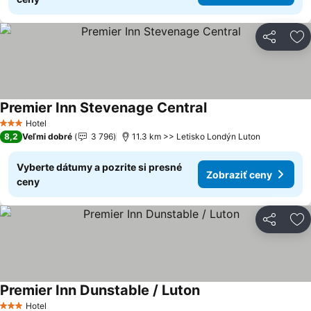
Zdieľať
Pr
Premier Inn Stevenage Central
Hotel
3 Počet hviezdičiek
8,2
Veľmi dobré
3 796
11.3 km >> Letisko Londýn Luton
Vyberte dátumy a pozrite si presné
Zobraziť ceny
ceny
Zdieľať
Pr
Premier Inn Dunstable / Luton
Hotel
3 Počet hviezdičiek