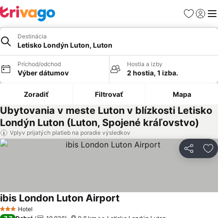
Obľúbené
Prihlási
Me
Destinácia
Letisko Londýn Luton, Luton
Príchod/odchod
Hostia a izby
Výber dátumov
2 hostia, 1 izba.
Zoradiť
Filtrovať
Mapa
Ubytovania v meste Luton v blízkosti Letisko
Londýn Luton (Luton, Spojené kráľovstvo)
Vplyv prijatých platieb na poradie výsledkov
Zdieľať
Pr
ibis London Luton Airport
Hotel
3 Počet hviezdičiek