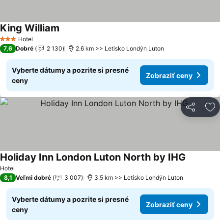
King William
Hotel
3 Počet hviezdičiek
7,6
Dobré
2 130
2.6 km >> Letisko Londýn Luton
Vyberte dátumy a pozrite si presné
Zobraziť ceny
ceny
Zdieľať
Pr
Holiday Inn London Luton North by IHG
Hotel
8,1
Veľmi dobré
3 007
3.5 km >> Letisko Londýn Luton
Vyberte dátumy a pozrite si presné
Zobraziť ceny
ceny