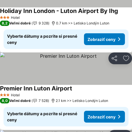
Holiday Inn London - Luton Airport By Ihg
Hotel
3 Počet hviezdičiek
8,2
Veľmi dobré
9 328
0.7 km >> Letisko Londýn Luton
Vyberte dátumy a pozrite si presné
Zobraziť ceny
ceny
Zdieľať
Pr
Premier Inn Luton Airport
Hotel
3 Počet hviezdičiek
8,0
Veľmi dobré
7 528
2.1 km >> Letisko Londýn Luton
Vyberte dátumy a pozrite si presné
Zobraziť ceny
ceny