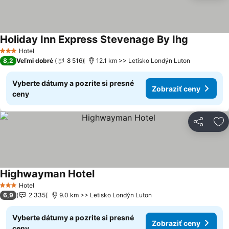
Holiday Inn Express Stevenage By Ihg
Hotel
3 Počet hviezdičiek
8,2
Veľmi dobré
8 516
12.1 km >> Letisko Londýn Luton
Vyberte dátumy a pozrite si presné
Zobraziť ceny
ceny
Zdieľať
Pr
Highwayman Hotel
Hotel
3 Počet hviezdičiek
6,9
2 335
9.0 km >> Letisko Londýn Luton
Vyberte dátumy a pozrite si presné
Zobraziť ceny
ceny