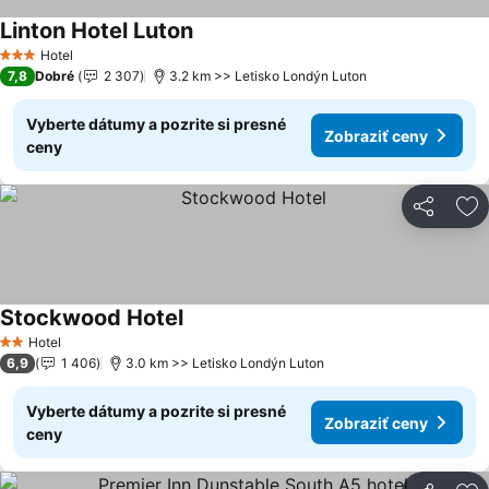
Linton Hotel Luton
Hotel
3 Počet hviezdičiek
7,8
Dobré
2 307
3.2 km >> Letisko Londýn Luton
Vyberte dátumy a pozrite si presné
Zobraziť ceny
ceny
Zdieľať
Pr
Stockwood Hotel
Hotel
2 Počet hviezdičiek
6,9
1 406
3.0 km >> Letisko Londýn Luton
Vyberte dátumy a pozrite si presné
Zobraziť ceny
ceny