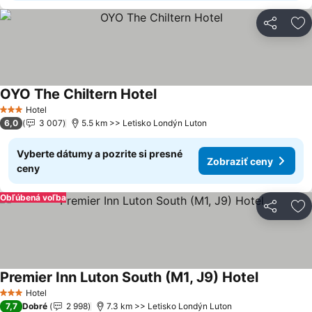
Zdieľať
Pr
OYO The Chiltern Hotel
Hotel
3 Počet hviezdičiek
6,0
3 007
5.5 km >> Letisko Londýn Luton
Vyberte dátumy a pozrite si presné
Zobraziť ceny
ceny
Obľúbená voľba
Zdieľať
Pr
Premier Inn Luton South (M1, J9) Hotel
Hotel
3 Počet hviezdičiek
7,7
Dobré
2 998
7.3 km >> Letisko Londýn Luton