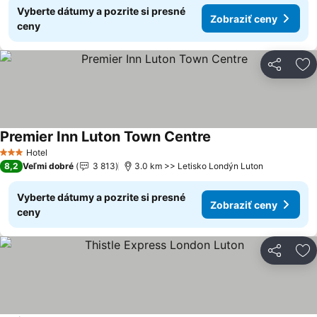
Vyberte dátumy a pozrite si presné
Zobraziť ceny
ceny
Zdieľať
Pr
Premier Inn Luton Town Centre
Hotel
3 Počet hviezdičiek
8,2
Veľmi dobré
3 813
3.0 km >> Letisko Londýn Luton
Vyberte dátumy a pozrite si presné
Zobraziť ceny
ceny
Zdieľať
Pr