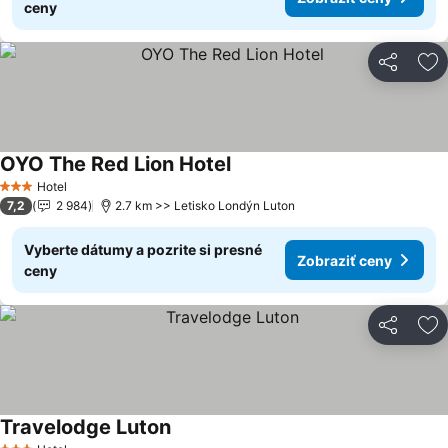
ceny
Zdieľať
Pr
OYO The Red Lion Hotel
Hotel
3 Počet hviezdičiek
7,2
2 984
2.7 km >> Letisko Londýn Luton
Vyberte dátumy a pozrite si presné
Zobraziť ceny
ceny
Zdieľať
Pr
Travelodge Luton