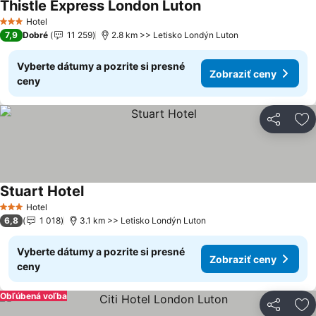
Thistle Express London Luton
Hotel
3 Počet hviezdičiek
7,9
Dobré
11 259
2.8 km >> Letisko Londýn Luton
Vyberte dátumy a pozrite si presné
Zobraziť ceny
ceny
Zdieľať
Pr
Stuart Hotel
Hotel
3 Počet hviezdičiek
6,8
1 018
3.1 km >> Letisko Londýn Luton
Vyberte dátumy a pozrite si presné
Zobraziť ceny
ceny
Obľúbená voľba
Zdieľať
Pr