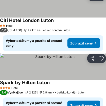
Citi Hotel London Luton
Hotel
2 Počet hviezdičiek
6,0
4 250
2.7 km >> Letisko Londýn Luton
Vyberte dátumy a pozrite si presné
Zobraziť ceny
ceny
Zdieľať
Pr
Spark by Hilton Luton
Hotel
4 Počet hviezdičiek
8,6
Vynikajúce
2 825
2.9 km >> Letisko Londýn Luton
Vyberte dátumy a pozrite si presné
Zobraziť ceny