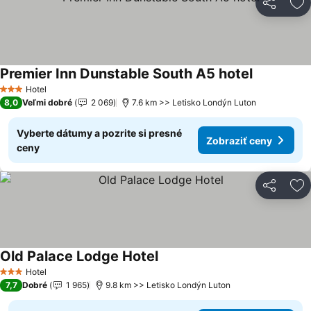
Zdieľať
Pr
Premier Inn Dunstable South A5 hotel
Hotel
3 Počet hviezdičiek
8,0
Veľmi dobré
2 069
7.6 km >> Letisko Londýn Luton
Vyberte dátumy a pozrite si presné
Zobraziť ceny
ceny
Zdieľať
Pr
Old Palace Lodge Hotel
Hotel
3 Počet hviezdičiek
7,7
Dobré
1 965
9.8 km >> Letisko Londýn Luton