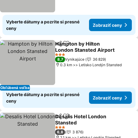
Vyberte dátumy a pozrite si presné
Zobraziť ceny
ceny
Hampton by Hilton
Zdieľať
Pridať do obľúbených
London Stansted Airport
Zobraziť ceny
3 Počet hviezdičiek
8,7
Vynikajúce
36 829
0.3 km >> Letisko Londýn Stansted
Obľúbená voľba
Vyberte dátumy a pozrite si presné
Zobraziť ceny
ceny
Desalis Hotel London
Zdieľať
Pridať do obľúbených
Stansted
Zobraziť ceny
3 Počet hviezdičiek
6,8
3 876
2.1 km >> Letisko Londýn Stansted