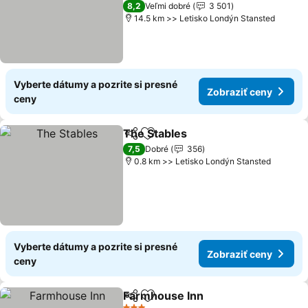
3 Počet hviezdičiek
8,2
Veľmi dobré
3 501
14.5 km >> Letisko Londýn Stansted
Vyberte dátumy a pozrite si presné
Zobraziť ceny
ceny
The Stables
Zdieľať
Pridať do obľúbených
Zobraziť ceny
7,5
Dobré
356
0.8 km >> Letisko Londýn Stansted
Vyberte dátumy a pozrite si presné
Zobraziť ceny
ceny
Farmhouse Inn
Zdieľať
Pridať do obľúbených
Zobraziť c