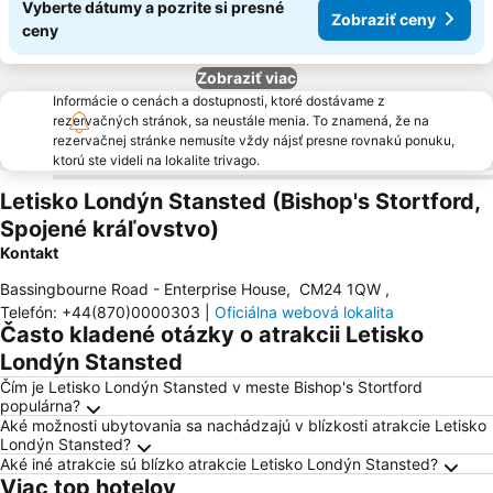
Vyberte dátumy a pozrite si presné
Zobraziť ceny
ceny
Zobraziť viac
Informácie o cenách a dostupnosti, ktoré dostávame z
rezervačných stránok, sa neustále menia. To znamená, že na
rezervačnej stránke nemusíte vždy nájsť presne rovnakú ponuku,
ktorú ste videli na lokalite trivago.
Letisko Londýn Stansted (Bishop's Stortford,
Spojené kráľovstvo)
Kontakt
Bassingbourne Road - Enterprise House
,
CM24 1QW
,
Telefón
:
+44(870)0000303
|
Oficiálna webová lokalita
Často kladené otázky o atrakcii Letisko
Londýn Stansted
Čím je Letisko Londýn Stansted v meste Bishop's Stortford
populárna?
Aké možnosti ubytovania sa nachádzajú v blízkosti atrakcie Letisko
Londýn Stansted?
Aké iné atrakcie sú blízko atrakcie Letisko Londýn Stansted?
Viac top hotelov