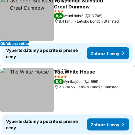
Travelodge Stansted
Zdieľať
Pridať do obľúbených
Great Dunmow
Zobraziť ceny
3 Počet hviezdičiek
8,4
Veľmi dobré
3 745
8.4 km >> Letisko Londýn Stansted
Obľúbená voľba
Vyberte dátumy a pozrite si presné
Zobraziť ceny
ceny
The White House
Zdieľať
Pridať do obľúbených
Zobraziť
4 Počet hviezdičiek
8,6
Vynikajúce
666
2.6 km >> Letisko Londýn Stansted
Vyberte dátumy a pozrite si presné
Zobraziť ceny
ceny