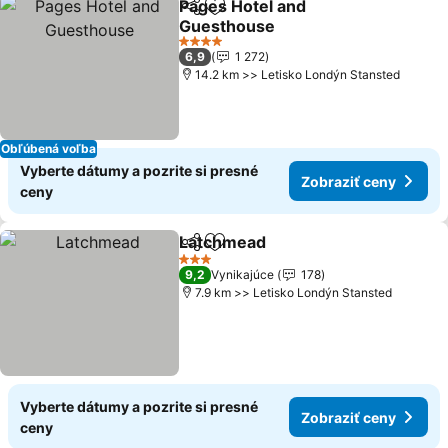
Pages Hotel and
Zdieľať
Pridať do obľúbených
Guesthouse
Zobraziť ceny
4 Počet hviezdičiek
6,9
1 272
14.2 km >> Letisko Londýn Stansted
Obľúbená voľba
Vyberte dátumy a pozrite si presné
Zobraziť ceny
ceny
Latchmead
Zdieľať
Pridať do obľúbených
Zobraziť ceny
3 Počet hviezdičiek
9,2
Vynikajúce
178
7.9 km >> Letisko Londýn Stansted
Vyberte dátumy a pozrite si presné
Zobraziť ceny
ceny