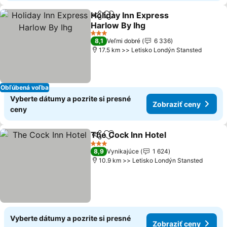
Holiday Inn Express
Zdieľať
Pridať do obľúbených
Harlow By Ihg
Zobraziť ceny
3 Počet hviezdičiek
8,1
Veľmi dobré
6 336
17.5 km >> Letisko Londýn Stansted
Obľúbená voľba
Vyberte dátumy a pozrite si presné
Zobraziť ceny
ceny
The Cock Inn Hotel
Zdieľať
Pridať do obľúbených
Zobrazi
3 Počet hviezdičiek
8,9
Vynikajúce
1 624
10.9 km >> Letisko Londýn Stansted
Vyberte dátumy a pozrite si presné
Zobraziť ceny