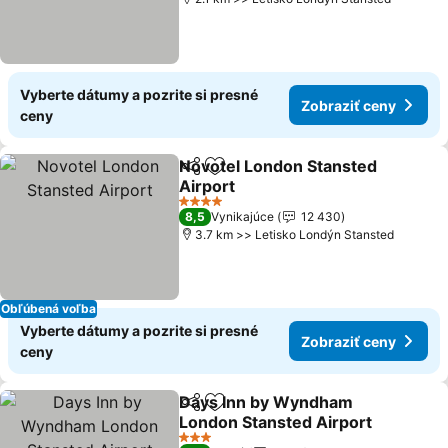
Vyberte dátumy a pozrite si presné
Zobraziť ceny
ceny
Novotel London Stansted
Zdieľať
Pridať do obľúbených
Airport
Zobraziť ceny
4 Počet hviezdičiek
8,5
Vynikajúce
12 430
3.7 km >> Letisko Londýn Stansted
Obľúbená voľba
Vyberte dátumy a pozrite si presné
Zobraziť ceny
ceny
Days Inn by Wyndham
Zdieľať
Pridať do obľúbených
London Stansted Airport
Zobraziť ceny
3 Počet hviezdičiek