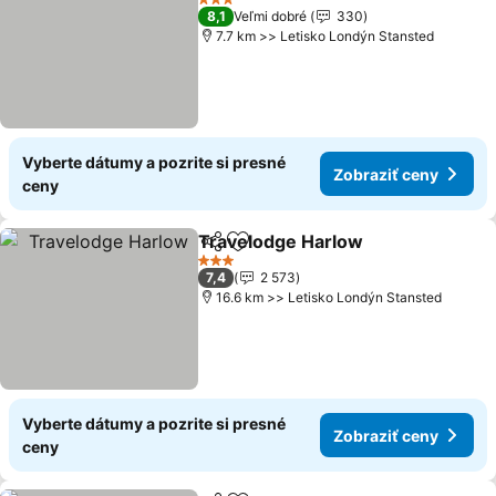
3 Počet hviezdičiek
8,1
Veľmi dobré
330
7.7 km >> Letisko Londýn Stansted
Vyberte dátumy a pozrite si presné
Zobraziť ceny
ceny
Travelodge Harlow
Zdieľať
Pridať do obľúbených
Zobrazi
3 Počet hviezdičiek
7,4
2 573
16.6 km >> Letisko Londýn Stansted
Vyberte dátumy a pozrite si presné
Zobraziť ceny
ceny