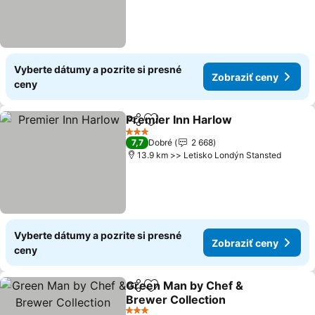
Vyberte dátumy a pozrite si presné
Zobraziť ceny
ceny
Premier Inn Harlow
Zdieľať
Pridať do obľúbených
Zobraz
3 Počet hviezdičiek
7,7
Dobré
2 668
13.9 km >> Letisko Londýn Stansted
Vyberte dátumy a pozrite si presné
Zobraziť ceny
ceny
Green Man by Chef &
Zdieľať
Pridať do obľúbených
Brewer Collection
Zobraziť ceny