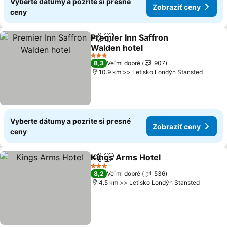
Vyberte dátumy a pozrite si presné
Zobraziť ceny
ceny
Premier Inn Saffron
Zdieľať
Pridať do obľúbených
Walden hotel
Zobraziť ceny
3 Počet hviezdičiek
8,3
Veľmi dobré
907
10.9 km >> Letisko Londýn Stansted
Vyberte dátumy a pozrite si presné
Zobraziť ceny
ceny
Kings Arms Hotel
Zdieľať
Pridať do obľúbených
Zobraziť
3 Počet hviezdičiek
8,2
Veľmi dobré
536
4.5 km >> Letisko Londýn Stansted