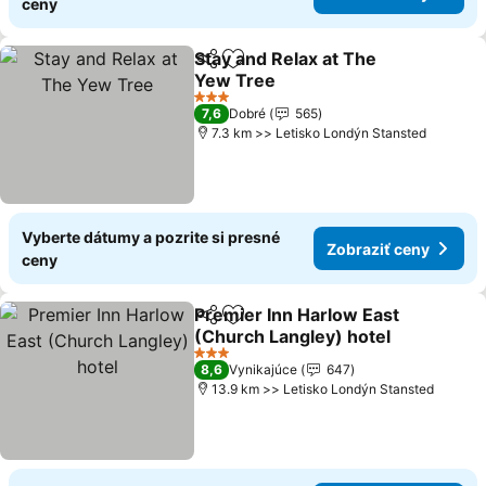
ceny
Stay and Relax at The
Zdieľať
Pridať do obľúbených
Yew Tree
Zobraziť ceny
3 Počet hviezdičiek
7,6
Dobré
565
7.3 km >> Letisko Londýn Stansted
Vyberte dátumy a pozrite si presné
Zobraziť ceny
ceny
Premier Inn Harlow East
Zdieľať
Pridať do obľúbených
(Church Langley) hotel
Zobraziť ceny
3 Počet hviezdičiek
8,6
Vynikajúce
647
13.9 km >> Letisko Londýn Stansted