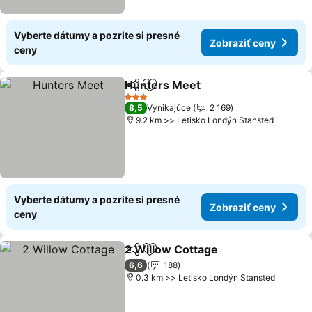
Vyberte dátumy a pozrite si presné
Zobraziť ceny
ceny
Hunters Meet
Zdieľať
Pridať do obľúbených
Zobraziť ce
3 Počet hviezdičiek
8,5
Vynikajúce
2 169
9.2 km >> Letisko Londýn Stansted
Vyberte dátumy a pozrite si presné
Zobraziť ceny
ceny
2 Willow Cottage
Zdieľať
Pridať do obľúbených
Zobraziť
6,6
188
0.3 km >> Letisko Londýn Stansted