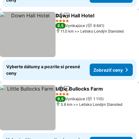
Down Hall Hotel
Zdieľať
Pridať do obľúbených
Zobraziť c
4 Počet hviezdičiek
8,5
Vynikajúce
6 641
11.0 km >> Letisko Londýn Stansted
Vyberte dátumy a pozrite si presné
Zobraziť ceny
ceny
Little Bullocks Farm
Zdieľať
Pridať do obľúbených
Zobraz
4 Počet hviezdičiek
9,5
Vynikajúce
1 110
3.6 km >> Letisko Londýn Stansted