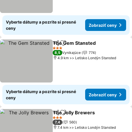
Vyberte dátumy a pozrite si presné
Zobraziť ceny
ceny
The Gem Stansted
Zdieľať
Pridať do obľúbených
Zobrazi
3 Počet hviezdičiek
8,5
Vynikajúce
774
4.9 km >> Letisko Londýn Stansted
Vyberte dátumy a pozrite si presné
Zobraziť ceny
ceny
The Jolly Brewers
Zdieľať
Pridať do obľúbených
Zobrazi
3 Počet hviezdičiek
7,4
560
7.4 km >> Letisko Londýn Stansted