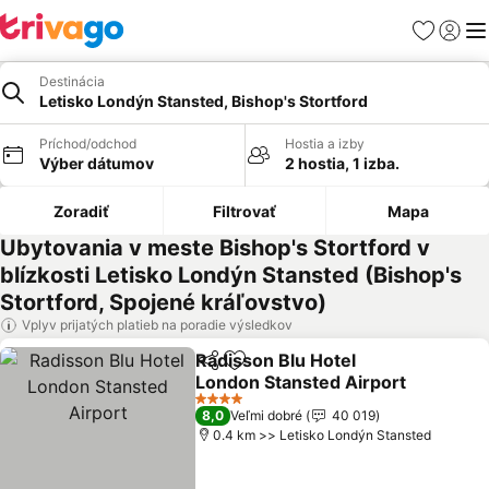
Obľúbené
Prihlási
Me
Destinácia
Letisko Londýn Stansted, Bishop's Stortford
Príchod/odchod
Hostia a izby
Výber dátumov
2 hostia, 1 izba.
Zoradiť
Filtrovať
Mapa
Ubytovania v meste Bishop's Stortford v
blízkosti Letisko Londýn Stansted (Bishop's
Stortford, Spojené kráľovstvo)
Vplyv prijatých platieb na poradie výsledkov
Radisson Blu Hotel
Zdieľať
Pridať do obľúbených
London Stansted Airport
Zobraziť ceny
4 Počet hviezdičiek
8,0
Veľmi dobré
40 019
0.4 km >> Letisko Londýn Stansted