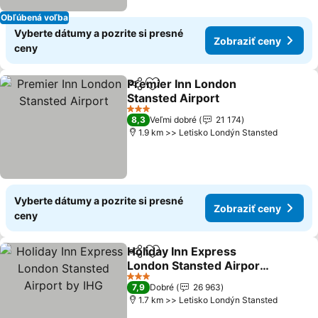
Obľúbená voľba
Vyberte dátumy a pozrite si presné
Zobraziť ceny
ceny
Premier Inn London
Zdieľať
Pridať do obľúbených
Stansted Airport
Zobraziť ceny
3 Počet hviezdičiek
8,3
Veľmi dobré
21 174
1.9 km >> Letisko Londýn Stansted
Vyberte dátumy a pozrite si presné
Zobraziť ceny
ceny
Holiday Inn Express
Zdieľať
Pridať do obľúbených
London Stansted Airport
by IHG
Zobraziť ceny
3 Počet hviezdičiek
7,9
Dobré
26 963
1.7 km >> Letisko Londýn Stansted