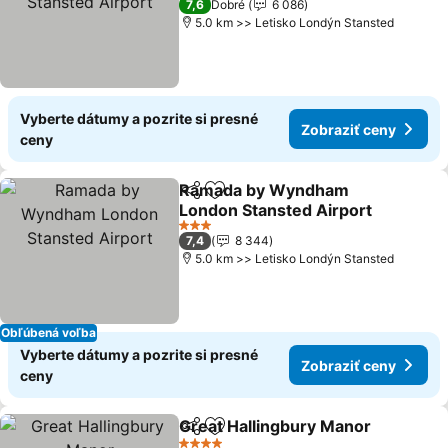
7,6
Dobré
6 086
5.0 km >> Letisko Londýn Stansted
Vyberte dátumy a pozrite si presné
Zobraziť ceny
ceny
Ramada by Wyndham
Zdieľať
Pridať do obľúbených
London Stansted Airport
Zobraziť ceny
3 Počet hviezdičiek
7,4
8 344
5.0 km >> Letisko Londýn Stansted
Obľúbená voľba
Vyberte dátumy a pozrite si presné
Zobraziť ceny
ceny
Great Hallingbury Manor
Zdieľať
Pridať do obľúbených
Z