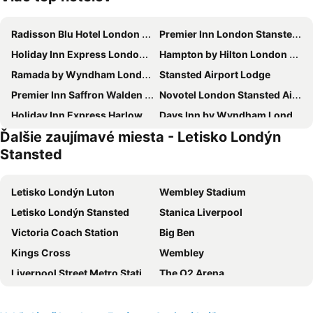
Radisson Blu Hotel London Stansted Airport
Premier Inn London Stansted Airport
Holiday Inn Express London Stansted Airport by IHG
Hampton by Hilton London Stansted Airport
Ramada by Wyndham London Stansted Airport
Stansted Airport Lodge
Premier Inn Saffron Walden hotel
Novotel London Stansted Airport
Holiday Inn Express Harlow By Ihg
Days Inn by Wyndham London Stansted Airport
Ďalšie zaujímavé miesta - Letisko Londýn
Green Man by Chef & Brewer Collection
Desalis Hotel London Stansted
Stansted
Old Thatch Bambers Green
The Cottage Guest House
Black Horse
Letisko Londýn Luton
Wembley Stadium
Letisko Londýn Stansted
Stanica Liverpool
Victoria Coach Station
Big Ben
Kings Cross
Wembley
Liverpool Street Metro Station
The O2 Arena
Paddington
Hyde Park