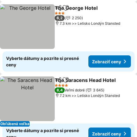
The George Hotel
Zdieľať
Pridať do obľúbených
Zobraziť
3 Počet hviezdičiek
6,2
2 250
7.3 km >> Letisko Londýn Stansted
Vyberte dátumy a pozrite si presné
Zobraziť ceny
ceny
The Saracens Head Hotel
Zdieľať
Pridať do obľúbených
4 Počet hviezdičiek
8,4
Veľmi dobré
3 645
7.2 km >> Letisko Londýn Stansted
Obľúbená voľba
Vyberte dátumy a pozrite si presné
Zobraziť ceny
ceny