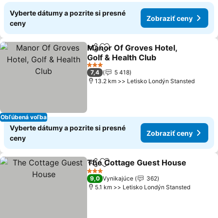
Vyberte dátumy a pozrite si presné
Zobraziť ceny
ceny
Manor Of Groves Hotel,
Zdieľať
Pridať do obľúbených
Golf & Health Club
Zobraziť ceny
3 Počet hviezdičiek
7,4
5 418
13.2 km >> Letisko Londýn Stansted
Obľúbená voľba
Vyberte dátumy a pozrite si presné
Zobraziť ceny
ceny
The Cottage Guest House
Zdieľať
Pridať do obľúbených
3 Počet hviezdičiek
9,0
Vynikajúce
362
5.1 km >> Letisko Londýn Stansted