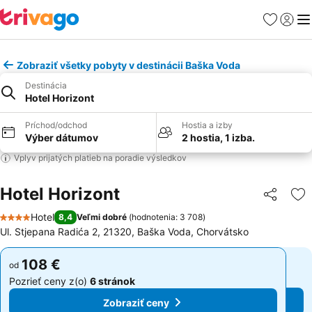
Obľúbené
Prihlási
Me
Zobraziť všetky pobyty v destinácii Baška Voda
Destinácia
Hotel Horizont
Príchod/odchod
Hostia a izby
Výber dátumov
2 hostia, 1 izba.
Vplyv prijatých platieb na poradie výsledkov
Hotel Horizont
Zdieľať
Pr
Hotel
8,4
Veľmi dobré
(
hodnotenia: 3 708
)
4 Počet hviezdičiek
Ul. Stjepana Radića 2, 21320, Baška Voda, Chorvátsko
108 €
108 €
od
od
Pozrieť ceny z(o)
6 stránok
Pozrieť ceny z(o)
6 stránok
Zobraziť ceny
Zobraziť ceny