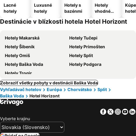
Lacné
Luxusné
Hotely s
Hotely
Kúpe
hotely
hotely
bazénmi
vhodné
hotel
pre
Destinácie v blízkosti hotela Hotel Horizont
domáce
zvieratá
Hotely Makarská
Hotely Tučepi
Hotely Šibenik
Hotely Primošten
Hotely Omiš
Hotely Split
Hotely Baška Voda
Hotely Podgora
Hotely Trogir
Zobraziť všetky pobyty v destinácii Baška Voda
Vyhľadávač hotelov
Európa
Chorvátsko
Split
Baška Voda
Hotel Horizont
Facebook
Twitter
Insta
Yo
Vyberte krajinu
Pridať na Google