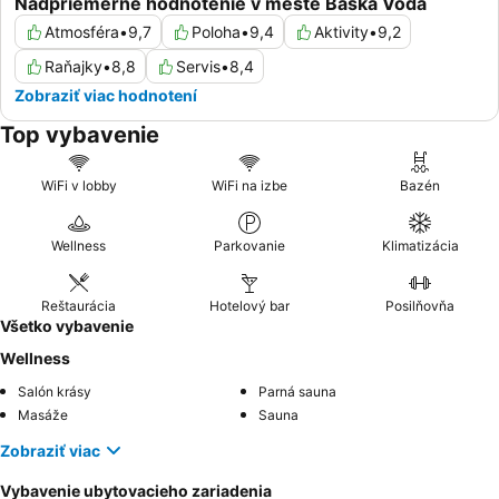
Nadpriemerné hodnotenie v meste Baška Voda
Atmosféra
•
9,7
Poloha
•
9,4
Aktivity
•
9,2
Raňajky
•
8,8
Servis
•
8,4
Zobraziť viac hodnotení
Top vybavenie
WiFi v lobby
WiFi na izbe
Bazén
Wellness
Parkovanie
Klimatizácia
Reštaurácia
Hotelový bar
Posilňovňa
Všetko vybavenie
Wellness
Salón krásy
Parná sauna
Masáže
Sauna
Zobraziť viac
Vybavenie ubytovacieho zariadenia