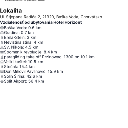
Lokalita
Ul. Stjepana Radića 2, 21320, Baška Voda, Chorvátsko
Vzdialenosť od ubytovania Hotel Horizont
Baška Voda
:
0.6
km
Gradina
:
0.7
km
Brela-Stein
:
3
km
Nevistina stina
:
4
km
Sv. Nikola
:
4.5
km
Spomenik revolucije
:
8.4
km
paragliding take off Przinowac, 1300 m
:
10.1
km
Veliki kaštel
:
10.5
km
Stećak
:
15.4
km
Don Mihovil Pavlinović
:
15.9
km
Solin Širina
:
42.6
km
Split Airport
:
56.4
km