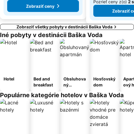
Pozrieť ceny z(o)
2 
Zobraziť ceny
Zobraziť c
Zobraziť všetky pobyty v destinácii Baška Voda
Iné pobyty v destinácii Baška Voda
Hotel
Bed and
Obsluhova
Hosťovský
Apar
breakfast
ný
dom
ový h
apartmán
Populárne kategórie hotelov v Baška Voda