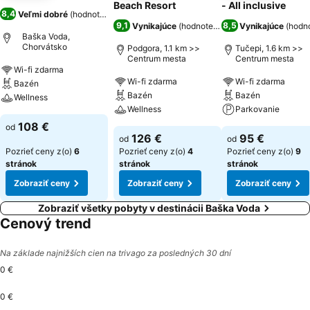
Beach Resort
- All inclusive
8,4
Veľmi dobré
(
hodnotenia: 3 708
)
9,1
8,5
Vynikajúce
(
hodnotenia: 9 799
Vynikajúce
)
(
hodno
Baška Voda,
Chorvátsko
Podgora, 1.1 km >>
Tučepi, 1.6 km >>
Centrum mesta
Centrum mesta
Wi-fi zdarma
Wi-fi zdarma
Wi-fi zdarma
Bazén
Bazén
Bazén
Wellness
Wellness
Parkovanie
108 €
od
126 €
95 €
od
od
Pozrieť ceny z(o)
6
Pozrieť ceny z(o)
4
Pozrieť ceny z(o)
9
stránok
stránok
stránok
Zobraziť ceny
Zobraziť ceny
Zobraziť ceny
Zobraziť všetky pobyty v destinácii Baška Voda
Cenový trend
Na základe najnižších cien na trivago za posledných 30 dní
0 €
0 €