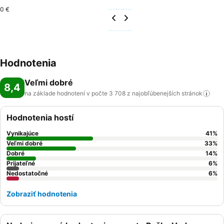
0 €
Hodnotenia
Veľmi dobré
8,4
na základe hodnotení v počte 3 708 z najobľúbenejších
stránok
Hodnotenia hostí
Vynikajúce
41
%
Veľmi dobré
33
%
Dobré
14
%
Prijateľné
6
%
Nedostatočné
6
%
Zobraziť hodnotenia