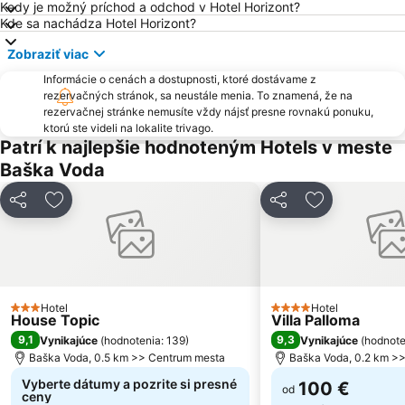
Kedy je možný príchod a odchod v Hotel Horizont?
Grgur Ninski
Park Prirode Biokovo
Kde sa nachádza Hotel Horizont?
Port of Split
Muzej Grada Splita
Zobraziť viac
Port of Hvar
Badija
Informácie o cenách a dostupnosti, ktoré dostávame z
rezervačných stránok, sa neustále menia. To znamená, že na
rezervačnej stránke nemusíte vždy nájsť presne rovnakú ponuku,
ktorú ste videli na lokalite trivago.
Patrí k najlepšie hodnoteným Hotels v meste
Baška Voda
Zdieľať
Pridať do obľúbených
Zdieľať
Pridať do ob
Hotel
Hotel
3 Počet hviezdičiek
4 Počet hviezdičiek
House Topic
Villa Palloma
9,1
9,3
Vynikajúce
(
hodnotenia: 139
)
Vynikajúce
(
hodnote
Baška Voda, 0.5 km >> Centrum mesta
Baška Voda, 0.2 km >
Vyberte dátumy a pozrite si presné
100 €
od
ceny