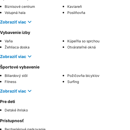
Biznisové centrum
Kaviareň
Vstupná hala
Posilňovňa
Zobraziť viac
Vybavenie izby
Vaňa
Kúpeľňa so sprchou
Žehliaca doska
Otvárateľné okná
Zobraziť viac
Športové vybavenie
Biliardový stôl
Požičovňa bicyklov
Fitness
Surfing
Zobraziť viac
Pre deti
Detské ihrisko
Prístupnosť
Bezbariérové parkovanie