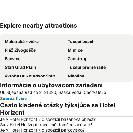
Explore nearby attractions
Rozbaliť mapu
Makarská riviéra
Tucepi beach
Pláž Živogošče
Mimice
Bacvice
Zaostrog
Stari Grad Plain
Tučepi promenade
Avtobusni kolodvor Split
Nikolina
Informácie o ubytovacom zariadení
Stobrec
Željeznički kolodvor Split
Ul. Stjepana Radića 2, 21320, Baška Voda, Chorvátsko
Donja Luka
Letisko Brač
Zobraziť viac
Zlatni Rat
Dubovica
Často kladené otázky týkajúce sa Hotel
Solin
Riva
Horizont
Orebic beach
Sveti Ivan Krstitelj
Je v Hotel Horizont k dispozícii bazénová oblasť?
Sú v Hotel Horizont povolené domáce zvieratá?
Vrboska
Peristil
Je v Hotel Horizont k dispozícii parkovisko?