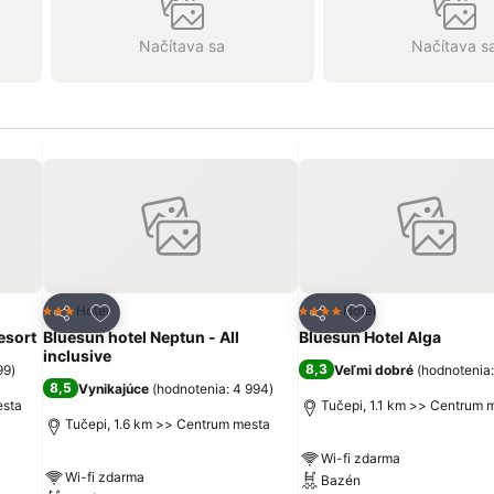
Načítava sa
Načítava s
ch
Pridať do obľúbených
Pridať do obľúbe
Hotel
Hotel
3 Počet hviezdičiek
4 Počet hviezdičiek
Zdieľať
Zdieľať
esort
Bluesun hotel Neptun - All
Bluesun Hotel Alga
inclusive
8,3
99
)
Veľmi dobré
(
hodnotenia:
8,5
Vynikajúce
(
hodnotenia: 4 994
)
esta
Tučepi, 1.1 km >> Centrum 
Tučepi, 1.6 km >> Centrum mesta
Wi-fi zdarma
Wi-fi zdarma
Bazén