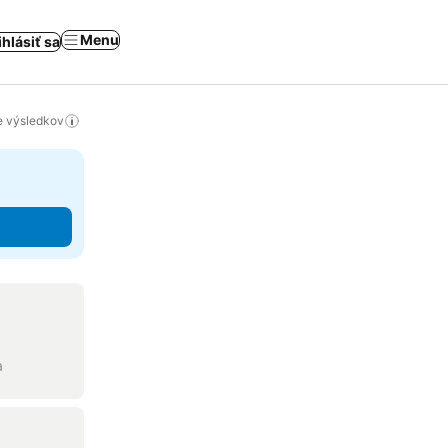
Menu
ihlásiť sa
ie výsledkov
a