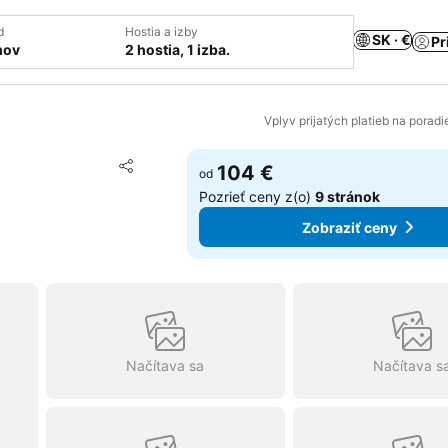
d
Hostia a izby
SK · €
Pr
mov
2 hostia, 1 izba.
Vplyv prijatých platieb na porad
Pridať do obľúbených
104 €
od
Zdieľať
Pozrieť ceny z(o)
9 stránok
Zobraziť ceny
Načítava sa
Načítava s