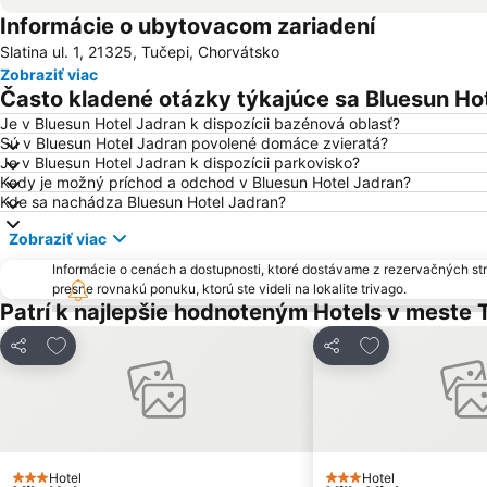
Informácie o ubytovacom zariadení
Slatina ul. 1, 21325, Tučepi, Chorvátsko
Zobraziť viac
Často kladené otázky týkajúce sa Bluesun Ho
Je v Bluesun Hotel Jadran k dispozícii bazénová oblasť?
Sú v Bluesun Hotel Jadran povolené domáce zvieratá?
Je v Bluesun Hotel Jadran k dispozícii parkovisko?
Kedy je možný príchod a odchod v Bluesun Hotel Jadran?
Kde sa nachádza Bluesun Hotel Jadran?
Zobraziť viac
Informácie o cenách a dostupnosti, ktoré dostávame z rezervačných st
presne rovnakú ponuku, ktorú ste videli na lokalite trivago.
Patrí k najlepšie hodnoteným Hotels v meste 
Pridať do obľúbených
Pridať do obľú
Zdieľať
Zdieľať
Hotel
Hotel
3 Počet hviezdičiek
3 Počet hviezdičiek