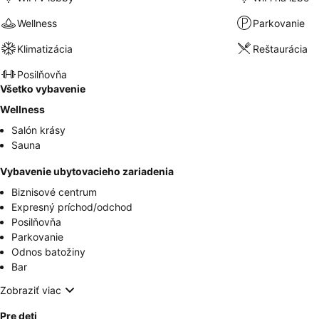
Wellness
Parkovanie
Klimatizácia
Reštaurácia
Posilňovňa
Všetko vybavenie
Wellness
Salón krásy
Sauna
Vybavenie ubytovacieho zariadenia
Biznisové centrum
Expresný príchod/odchod
Posilňovňa
Parkovanie
Odnos batožiny
Bar
Zobraziť viac
Pre deti