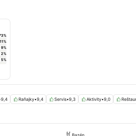
73
%
11
%
9
%
2
%
5
%
•
9,4
Raňajky
•
9,4
Servis
•
9,3
Aktivity
•
9,0
Reštau
Bazén