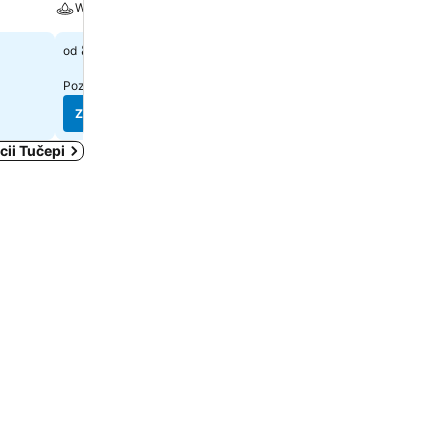
Wellness
Wellness
84 €
94 €
od
od
Pozrieť ceny z(o)
7 stránok
Pozrieť ceny z(o)
9 stráno
Zobraziť ceny
Zobraziť ceny
cii Tučepi