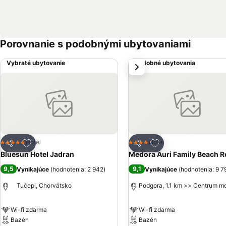
Porovnanie s podobnými ubytovaniami
Vybraté ubytovanie
Podobné ubytovania
next
Pridať do obľúbených
Pridať do obľúbený
Hotel
Hotel
5 Počet hviezdičiek
4 Počet hviezdičiek
Zdieľať
Zdieľať
Bluesun Hotel Jadran
Medora Auri Family Beach R
9,5
9,1
Vynikajúce
(
hodnotenia: 2 942
)
Vynikajúce
(
hodnotenia: 9 7
Tučepi, Chorvátsko
Podgora, 1.1 km >> Centrum m
Wi-fi zdarma
Wi-fi zdarma
Bazén
Bazén