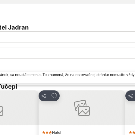
tel Jadran
ránok, sa neustále menia. To znamená, že na rezervačnej stránke nemusíte vždy 
Tučepi
bených
Pridať do obľúbených
Zdieľať
Zdi
Hotel
3 Počet hviezdičiek
3 P