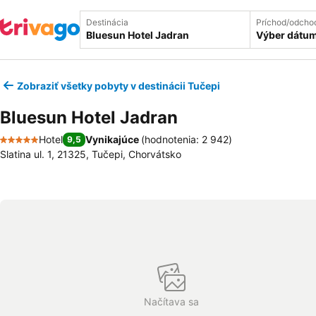
Destinácia
Príchod/odcho
Výber dátu
Zobraziť všetky pobyty v destinácii Tučepi
Bluesun Hotel Jadran
Hotel
Vynikajúce
(
hodnotenia: 2 942
)
9,5
5 Počet hviezdičiek
Slatina ul. 1, 21325, Tučepi, Chorvátsko
Načítava sa