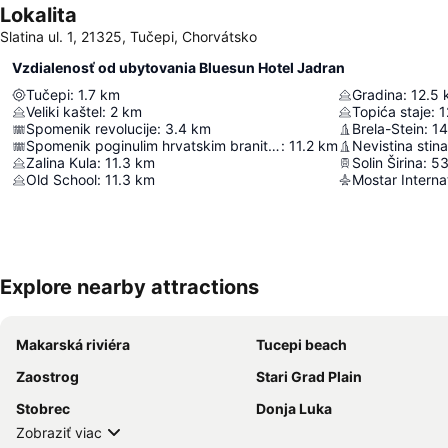
Lokalita
Slatina ul. 1, 21325, Tučepi, Chorvátsko
Vzdialenosť od ubytovania Bluesun Hotel Jadran
Tučepi
:
1.7
km
Gradina
:
12.5
Veliki kaštel
:
2
km
Topića staje
:
1
Spomenik revolucije
:
3.4
km
Brela-Stein
:
14
Spomenik poginulim hrvatskim braniteljima
:
11.2
km
Nevistina stina
Zalina Kula
:
11.3
km
Solin Širina
:
53
Old School
:
11.3
km
Mostar Internat
Explore nearby attractions
Makarská riviéra
Tucepi beach
Zaostrog
Stari Grad Plain
Stobrec
Donja Luka
Zobraziť viac