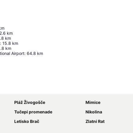
km
2.6
km
.8
km
:
15.8
km
.8
km
ional Airport
:
64.8
km
Rozbaliť mapu
Pláž Živogošče
Mimice
Tučepi promenade
Nikolina
Letisko Brač
Zlatni Rat