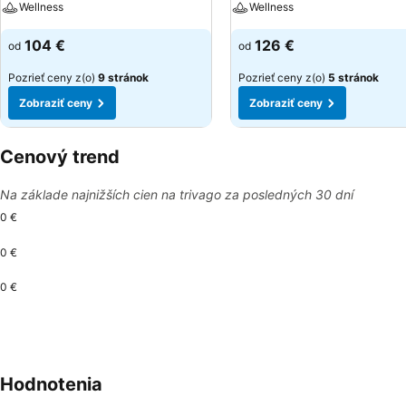
Wellness
Wellness
104 €
126 €
od
od
Pozrieť ceny z(o)
9 stránok
Pozrieť ceny z(o)
5 stránok
Zobraziť ceny
Zobraziť ceny
Cenový trend
Na základe najnižších cien na trivago za posledných 30 dní
0 €
0 €
0 €
Hodnotenia