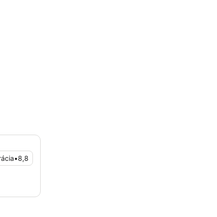
rácia
•
8,8