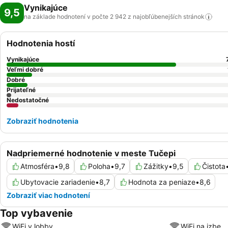
Vynikajúce
9,5
na základe hodnotení v počte 2 942 z najobľúbenejších
stránok
Hodnotenia hostí
Vynikajúce
Veľmi dobré
Dobré
Prijateľné
Nedostatočné
Zobraziť hodnotenia
Nadpriemerné hodnotenie v meste Tučepi
Atmosféra
•
9,8
Poloha
•
9,7
Zážitky
•
9,5
Čistota
Ubytovacie zariadenie
•
8,7
Hodnota za peniaze
•
8,6
Zobraziť viac hodnotení
Top vybavenie
WiFi v lobby
WiFi na izbe