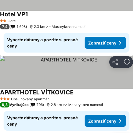
Hotel VP1
Hotel
2 Počet hviezdičiek
7,4
1 693
2.3 km >> Masarykovo namesti
Vyberte dátumy a pozrite si presné
Zobraziť ceny
ceny
Zdieľať
Pr
APARTHOTEL VÍTKOVICE
Obsluhovaný apartmán
3 Počet hviezdičiek
8,8
Vynikajúce
796
2.8 km >> Masarykovo namesti
Vyberte dátumy a pozrite si presné
Zobraziť ceny
ceny