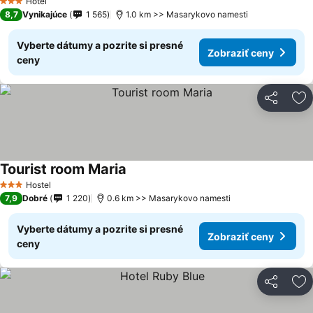
Hotel
3 Počet hviezdičiek
8,7
Vynikajúce
1 565
1.0 km >> Masarykovo namesti
Vyberte dátumy a pozrite si presné
Zobraziť ceny
ceny
Zdieľať
Pr
Tourist room Maria
Hostel
3 Počet hviezdičiek
7,9
Dobré
1 220
0.6 km >> Masarykovo namesti
Vyberte dátumy a pozrite si presné
Zobraziť ceny
ceny
Zdieľať
Pr