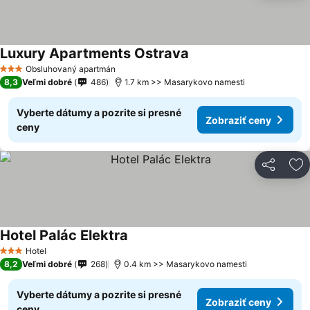
Luxury Apartments Ostrava
Obsluhovaný apartmán
3 Počet hviezdičiek
8,3
Veľmi dobré
486
1.7 km >> Masarykovo namesti
Vyberte dátumy a pozrite si presné
Zobraziť ceny
ceny
Zdieľať
Pr
Hotel Palác Elektra
Hotel
3 Počet hviezdičiek
8,2
Veľmi dobré
268
0.4 km >> Masarykovo namesti
Vyberte dátumy a pozrite si presné
Zobraziť ceny
ceny