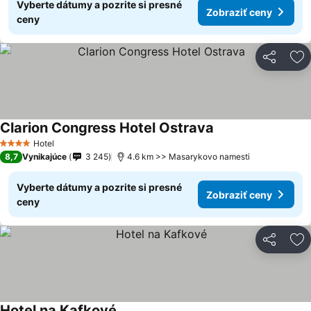
Vyberte dátumy a pozrite si presné
Zobraziť ceny
ceny
Zdieľať
Pr
Clarion Congress Hotel Ostrava
Hotel
4 Počet hviezdičiek
8,7
Vynikajúce
3 245
4.6 km >> Masarykovo namesti
Vyberte dátumy a pozrite si presné
Zobraziť ceny
ceny
Zdieľať
Pr
Hotel na Kafkové