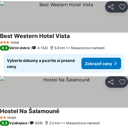
Zdieľať
Pr
Best Western Hotel Vista
Hotel
3 Počet hviezdičiek
8,3
Veľmi dobré
4 154
5.9 km >> Masarykovo namesti
Vyberte dátumy a pozrite si presné
Zobraziť ceny
ceny
Zdieľať
Pr
Hostel Na Šalamouně
Hotel
2 Počet hviezdičiek
8,5
Vynikajúce
838
2.0 km >> Masarykovo namesti