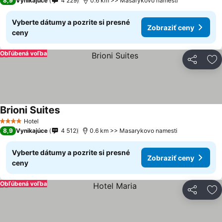
8,9
Vynikajúce
4 229
0.6 km >> Masarykovo namesti
Vyberte dátumy a pozrite si presné
Zobraziť ceny
ceny
Obľúbená voľba
Zdieľať
Pr
Brioni Suites
Hotel
4 Počet hviezdičiek
8,9
Vynikajúce
4 512
0.6 km >> Masarykovo namesti
Vyberte dátumy a pozrite si presné
Zobraziť ceny
ceny
Obľúbená voľba
Zdieľať
Pr