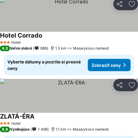
Zdieľať
Pr
Hotel Corrado
Hotel
3 Počet hviezdičiek
8,0
Veľmi dobré
886
1.3 km >> Masarykovo namesti
Vyberte dátumy a pozrite si presné
Zobraziť ceny
ceny
Zdieľať
Pr
ZLATÁ-ÉRA
Hotel
3 Počet hviezdičiek
8,8
Vynikajúce
1 498
1.1 km >> Masarykovo namesti