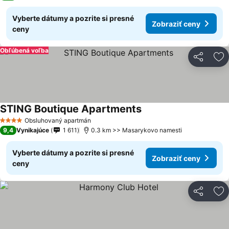
Vyberte dátumy a pozrite si presné
Zobraziť ceny
ceny
Obľúbená voľba
Zdieľať
Pr
STING Boutique Apartments
Obsluhovaný apartmán
4 Počet hviezdičiek
9,4
Vynikajúce
1 611
0.3 km >> Masarykovo namesti
Vyberte dátumy a pozrite si presné
Zobraziť ceny
ceny
Zdieľať
Pr