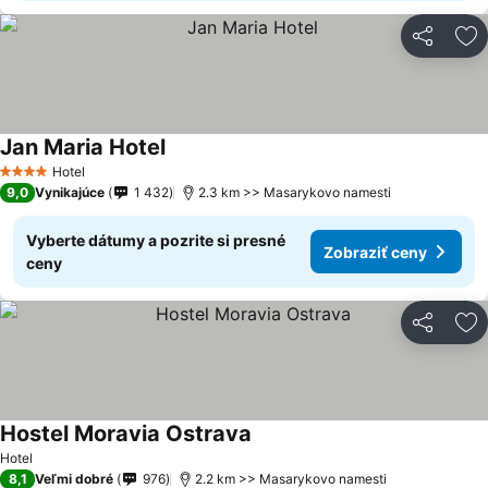
Zdieľať
Pr
Jan Maria Hotel
Hotel
4 Počet hviezdičiek
9,0
Vynikajúce
1 432
2.3 km >> Masarykovo namesti
Vyberte dátumy a pozrite si presné
Zobraziť ceny
ceny
Zdieľať
Pr
Hostel Moravia Ostrava
Hotel
8,1
Veľmi dobré
976
2.2 km >> Masarykovo namesti