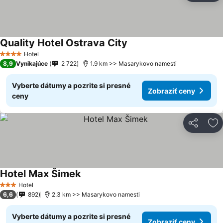
Quality Hotel Ostrava City
Hotel
4 Počet hviezdičiek
8,9
Vynikajúce
2 722
1.9 km >> Masarykovo namesti
Vyberte dátumy a pozrite si presné
Zobraziť ceny
ceny
Zdieľať
Pr
Hotel Max Šimek
Hotel
3 Počet hviezdičiek
6,6
892
2.3 km >> Masarykovo namesti
Vyberte dátumy a pozrite si presné
Zobraziť ceny