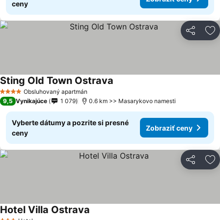
ceny
Zdieľať
Pr
Sting Old Town Ostrava
Obsluhovaný apartmán
4 Počet hviezdičiek
9,5
Vynikajúce
1 079
0.6 km >> Masarykovo namesti
Vyberte dátumy a pozrite si presné
Zobraziť ceny
ceny
Zdieľať
Pr
Hotel Villa Ostrava