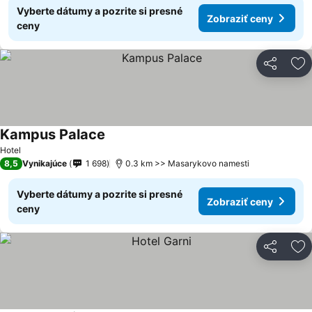
Vyberte dátumy a pozrite si presné
Zobraziť ceny
ceny
Zdieľať
Pr
Kampus Palace
Hotel
8,5
Vynikajúce
1 698
0.3 km >> Masarykovo namesti
Vyberte dátumy a pozrite si presné
Zobraziť ceny
ceny
Zdieľať
Pr