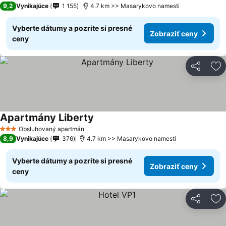
9,2
Vynikajúce
1 155
4.7 km >> Masarykovo namesti
Vyberte dátumy a pozrite si presné
Zobraziť ceny
ceny
Zdieľať
Pr
Apartmány Liberty
Obsluhovaný apartmán
3 Počet hviezdičiek
8,9
Vynikajúce
376
4.7 km >> Masarykovo namesti
Vyberte dátumy a pozrite si presné
Zobraziť ceny
ceny
Zdieľať
Pr