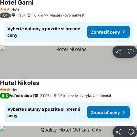
Hotel Garni
Hotel
3 Počet hviezdičiek
7,4
135
1.0 km >> Masarykovo namesti
Vyberte dátumy a pozrite si presné
Zobraziť ceny
ceny
Zdieľať
Pr
Hotel Nikolas
Hotel
3 Počet hviezdičiek
8,3
Veľmi dobré
2 997
1.6 km >> Masarykovo namesti
Vyberte dátumy a pozrite si presné
Zobraziť ceny
ceny
Zdieľať
Pr