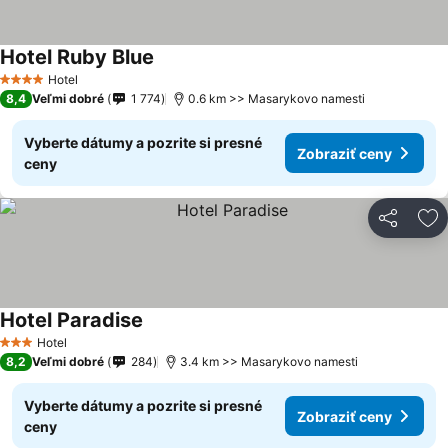
Hotel Ruby Blue
Hotel
4 Počet hviezdičiek
8,4
Veľmi dobré
1 774
0.6 km >> Masarykovo namesti
Vyberte dátumy a pozrite si presné
Zobraziť ceny
ceny
Zdieľať
Pr
Hotel Paradise
Hotel
3 Počet hviezdičiek
8,2
Veľmi dobré
284
3.4 km >> Masarykovo namesti
Vyberte dátumy a pozrite si presné
Zobraziť ceny
ceny