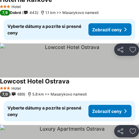
Hotel
3 Počet hviezdičiek
7,9
Dobré
443
1.1 km >> Masarykovo namesti
Vyberte dátumy a pozrite si presné
Zobraziť ceny
ceny
Zdieľať
Pr
Lowcost Hotel Ostrava
Hotel
3 Počet hviezdičiek
7,0
689
5.8 km >> Masarykovo namesti
Vyberte dátumy a pozrite si presné
Zobraziť ceny
ceny
Zdieľať
Pr