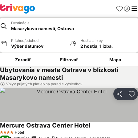
Obľúbené
Prihlási
Me
Destinácia
Masarykovo namesti, Ostrava
Príchod/odchod
Hostia a izby
Výber dátumov
2 hostia, 1 izba.
Zoradiť
Filtrovať
Mapa
Ubytovania v meste Ostrava v blízkosti
Masarykovo namesti
Vplyv prijatých platieb na poradie výsledkov
Zdieľať
Pr
Mercure Ostrava Center Hotel
Hotel
4 Počet hviezdičiek