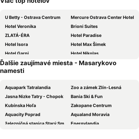
Viac top hotelov
U Betty - Ostrava Centrum
Mercure Ostrava Center Hotel
Hotel Veronika
Brioni Suites
ZLATÁ-ÉRA
Hotel Paradise
Hotel Isora
Hotel Max Šimek
Hotel Garni
Hotel Nikolas
Ďalšie zaujímavé miesta - Masarykovo
Hotel Corrado
Harmony Club Hotel
namesti
Imperial Hotel Ostrava
Clarion Congress Hotel Ostrava
Best Western Hotel Vista
Hotel Maria
Aquapark Tatralandia
Zoo a zámek Zlín-Lesná
Hotel Garni Orlova
Quality Hotel Ostrava City
Jasna Nizke Tatry - Chopok
Bania Ski & Fun
Hotel Richtr
Hotel Taurus
Kubínska Hoľa
Zakopane Centrum
Lowcost Hotel Ostrava
Hotel Villa Ostrava
Aquacity Poprad
Aqualand Moravia
Kampus Palace
Hostel Moravia Ostrava
železničná stanica Starý Smokovec
Energylandia
Levné ubytování Ostrava
Hotel Sport
Vajnory
Termálne kúpalisko Vincov les
Jan Maria Hotel
Hotel VP1