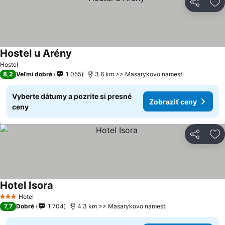
Zdieľať
Pr
Hostel u Arény
Hostel
8,2
Veľmi dobré
1 055
3.6 km >> Masarykovo namesti
Vyberte dátumy a pozrite si presné
Zobraziť ceny
ceny
Zdieľať
Pr
Hotel Isora
Hotel
3 Počet hviezdičiek
7,7
Dobré
1 704
4.3 km >> Masarykovo namesti