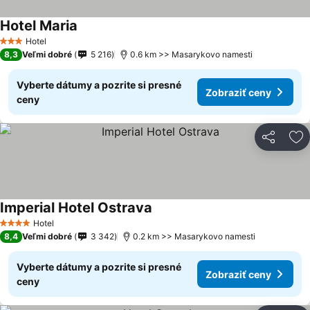
Hotel Maria
Hotel
3 Počet hviezdičiek
8,3
Veľmi dobré
5 216
0.6 km >> Masarykovo namesti
Vyberte dátumy a pozrite si presné
Zobraziť ceny
ceny
Zdieľať
Pr
Imperial Hotel Ostrava
Hotel
4 Počet hviezdičiek
8,4
Veľmi dobré
3 342
0.2 km >> Masarykovo namesti
Vyberte dátumy a pozrite si presné
Zobraziť ceny
ceny