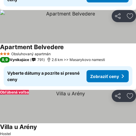
Zdieľať
Pr
Apartment Belvedere
Obsluhovaný apartmán
3 Počet hviezdičiek
8,9
Vynikajúce
791
2.6 km >> Masarykovo namesti
Vyberte dátumy a pozrite si presné
Zobraziť ceny
ceny
Obľúbená voľba
Zdieľať
Pr
Villa u Arény
Hostel