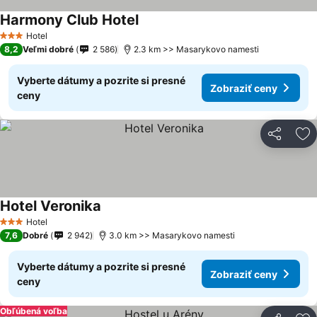
Harmony Club Hotel
Hotel
3 Počet hviezdičiek
8,2
Veľmi dobré
2 586
2.3 km >> Masarykovo namesti
Vyberte dátumy a pozrite si presné
Zobraziť ceny
ceny
Zdieľať
Pr
Hotel Veronika
Hotel
3 Počet hviezdičiek
7,6
Dobré
2 942
3.0 km >> Masarykovo namesti
Vyberte dátumy a pozrite si presné
Zobraziť ceny
ceny
Obľúbená voľba