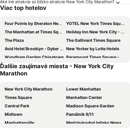
Aké iné atrakcie sú blízko atrakcie New York City Marathon?
Viac top hotelov
Four Points by Sheraton New York Downtown
YOTEL New York Times Square
The Manhattan at Times Square Hotel
Holiday Inn New York City - Times Square By Ihg
The Plaza
The Gallivant Times Square
Avid Hotel Brooklyn - Dyker Heights By Ihg
New Yorker by Lotte Hotels
Wyndham Garden Chinatown
Paramount Times Square - A Generator Hotel
Ďalšie zaujímavé miesta - New York City
Eurostars Wall Street
Sheraton New York Times Square Hotel
Marathon
Pod Times Square
Candlewood Suites New York City- Times Square by IHG
Hampton Inn Manhattan-Chelsea
Pod 51
New York City Marathon
Lower Manhattan
Holiday Inn New York City - Wall Street By Ihg
ROW NYC
Times Square
Manhattan Center
Holiday Inn Express Long Island City E - New York By Ihg
Carlton Arms Hotel
Central Park
Madison Square Garden
Hotel Riu Plaza New York Times Square
Hilton Garden Inn NYC Financial Center/Manhattan Downtown
Midtown
Pamätník 9/11
Holiday Inn Express Queens - Maspeth By Ihg
AMTD Idea Tribeca Hotel
Manhattanville
Medzinárodné letisko Newark Liberty
OYO Times Square
Sofitel New York