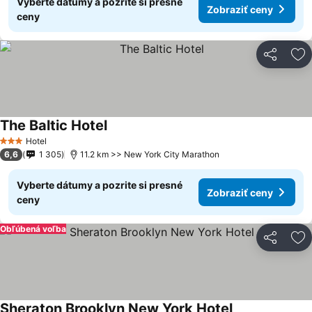
Vyberte dátumy a pozrite si presné
Zobraziť ceny
ceny
Zdieľať
Pr
The Baltic Hotel
Hotel
3 Počet hviezdičiek
6,6
1 305
11.2 km >> New York City Marathon
Vyberte dátumy a pozrite si presné
Zobraziť ceny
ceny
Obľúbená voľba
Zdieľať
Pr
Sheraton Brooklyn New York Hotel