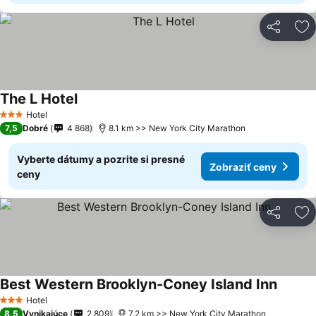
Zdieľať
Pr
The L Hotel
Hotel
3 Počet hviezdičiek
7,5
Dobré
4 868
8.1 km >> New York City Marathon
Vyberte dátumy a pozrite si presné
Zobraziť ceny
ceny
Zdieľať
Pr
Best Western Brooklyn-Coney Island Inn
Hotel
3 Počet hviezdičiek
8,5
Vynikajúce
2 809
7.2 km >> New York City Marathon