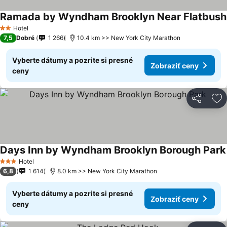
Ramada by Wyndham Brooklyn Near Flatbush
Hotel
2 Počet hviezdičiek
7,5
Dobré
1 266
10.4 km >> New York City Marathon
Vyberte dátumy a pozrite si presné
Zobraziť ceny
ceny
Zdieľať
Pr
Days Inn by Wyndham Brooklyn Borough Park
Hotel
3 Počet hviezdičiek
6,8
1 614
8.0 km >> New York City Marathon
Vyberte dátumy a pozrite si presné
Zobraziť ceny
ceny