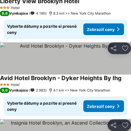
Liberty View Brooklyn Hotel
Hotel
3 Počet hviezdičiek
8,6
Vynikajúce
4 190
8.3 km >> New York City Marathon
Vyberte dátumy a pozrite si presné
Zobraziť ceny
ceny
Zdieľať
Pr
Avid Hotel Brooklyn - Dyker Heights By Ihg
Hotel
3 Počet hviezdičiek
9,0
Vynikajúce
2 983
4.1 km >> New York City Marathon
Vyberte dátumy a pozrite si presné
Zobraziť ceny
ceny
Zdieľať
Pr