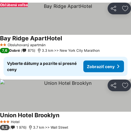
Obľúbená voľba
Zdieľať
Pr
Bay Ridge ApartHotel
Obsluhovaný apartmán
2 Počet hviezdičiek
7,6
Dobré
875
3.3 km >> New York City Marathon
Vyberte dátumy a pozrite si presné
Zobraziť ceny
ceny
Zdieľať
Pr
Union Hotel Brooklyn
Hotel
3 Počet hviezdičiek
6,2
1 976
3.7 km >> Wall Street