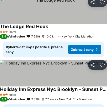
Zdieľať
Pr
The Lodge Red Hook
Hotel
3 Počet hviezdičiek
8,4
Veľmi dobré
7 290
10.0 km >> New York City Marathon
Vyberte dátumy a pozrite si presné
Zobraziť ceny
ceny
Zdieľať
Pr
Holiday Inn Express Nyc Brooklyn - Sunset Park By Ihg
Hotel
3 Počet hviezdičiek
8,3
Veľmi dobré
2 826
7.7 km >> New York City Marathon