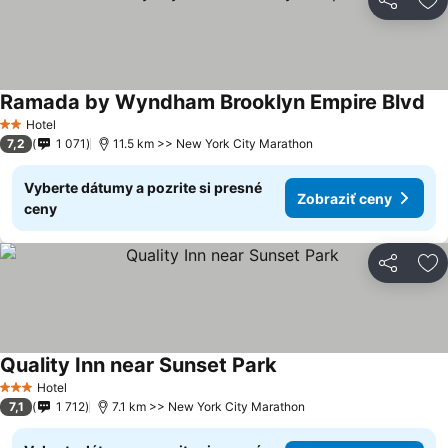
Zdieľať
Pr
Ramada by Wyndham Brooklyn Empire Blvd
Hotel
2 Počet hviezdičiek
7,2
1 071
11.5 km >> New York City Marathon
Vyberte dátumy a pozrite si presné
Zobraziť ceny
ceny
Zdieľať
Pr
Quality Inn near Sunset Park
Hotel
3 Počet hviezdičiek
7,1
1 712
7.1 km >> New York City Marathon