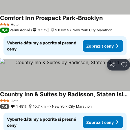
Comfort Inn Prospect Park-Brooklyn
Hotel
3 Počet hviezdičiek
8,4
Veľmi dobré
3 572
9.0 km >> New York City Marathon
Vyberte dátumy a pozrite si presné
Zobraziť ceny
ceny
Zdieľať
Pr
Country Inn & Suites by Radisson, Staten Island
Hotel
3 Počet hviezdičiek
7,4
1 491
10.7 km >> New York City Marathon
Vyberte dátumy a pozrite si presné
Zobraziť ceny
ceny