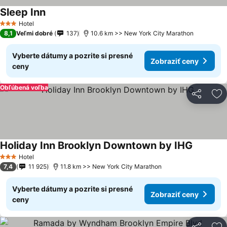
Sleep Inn
Hotel
3 Počet hviezdičiek
8,1
Veľmi dobré
137
10.6 km >> New York City Marathon
Vyberte dátumy a pozrite si presné
Zobraziť ceny
ceny
Obľúbená voľba
Zdieľať
Pr
Holiday Inn Brooklyn Downtown by IHG
Hotel
3 Počet hviezdičiek
7,4
11 925
11.8 km >> New York City Marathon
Vyberte dátumy a pozrite si presné
Zobraziť ceny
ceny