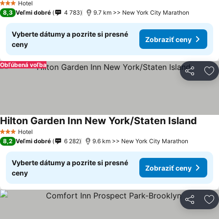
Hotel
3 Počet hviezdičiek
8,3
Veľmi dobré
4 783
9.7 km >> New York City Marathon
Vyberte dátumy a pozrite si presné
Zobraziť ceny
ceny
Obľúbená voľba
Zdieľať
Pr
Hilton Garden Inn New York/Staten Island
Hotel
3 Počet hviezdičiek
8,2
Veľmi dobré
6 282
9.6 km >> New York City Marathon
Vyberte dátumy a pozrite si presné
Zobraziť ceny
ceny
Zdieľať
Pr