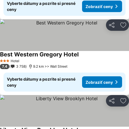
Vyberte dátumy a pozrite si presné
Zobraziť ceny
ceny
Zdieľať
Pr
Best Western Gregory Hotel
Hotel
3 Počet hviezdičiek
7,4
3 758
9.2 km >> Wall Street
Vyberte dátumy a pozrite si presné
Zobraziť ceny
ceny
Zdieľať
Pr