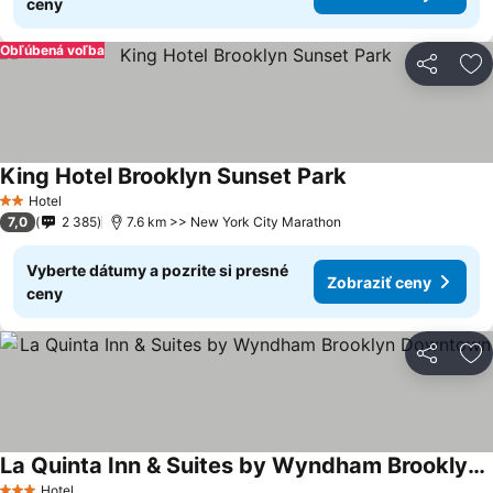
ceny
Obľúbená voľba
Zdieľať
Pr
King Hotel Brooklyn Sunset Park
Hotel
2 Počet hviezdičiek
7,0
2 385
7.6 km >> New York City Marathon
Vyberte dátumy a pozrite si presné
Zobraziť ceny
ceny
Zdieľať
Pr
La Quinta Inn & Suites by Wyndham Brooklyn Downtown
Hotel