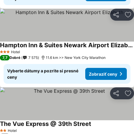
Zdieľať
Pr
Hampton Inn & Suites Newark Airport Elizabeth
Hotel
3 Počet hviezdičiek
7,7
Dobré
7 575
11.6 km >> New York City Marathon
Vyberte dátumy a pozrite si presné
Zobraziť ceny
ceny
Zdieľať
Pr
The Vue Express @ 39th Street
Hotel
2 Počet hviezdičiek