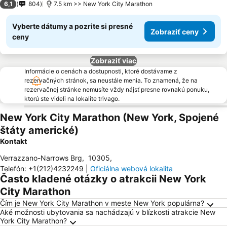
6,1
804
7.5 km >> New York City Marathon
Vyberte dátumy a pozrite si presné
Zobraziť ceny
ceny
Zobraziť viac
Informácie o cenách a dostupnosti, ktoré dostávame z
rezervačných stránok, sa neustále menia. To znamená, že na
rezervačnej stránke nemusíte vždy nájsť presne rovnakú ponuku,
ktorú ste videli na lokalite trivago.
New York City Marathon (New York, Spojené
štáty americké)
Kontakt
Verrazzano-Narrows Brg
,
10305
,
Telefón
:
+1(212)4232249
|
Oficiálna webová lokalita
Často kladené otázky o atrakcii New York
City Marathon
Čím je New York City Marathon v meste New York populárna?
Aké možnosti ubytovania sa nachádzajú v blízkosti atrakcie New
York City Marathon?