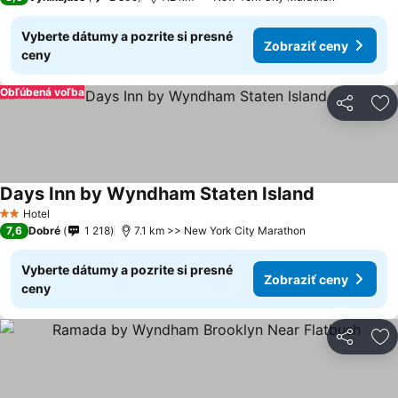
Vyberte dátumy a pozrite si presné
Zobraziť ceny
ceny
Obľúbená voľba
Zdieľať
Pr
Days Inn by Wyndham Staten Island
Hotel
2 Počet hviezdičiek
7,6
Dobré
1 218
7.1 km >> New York City Marathon
Vyberte dátumy a pozrite si presné
Zobraziť ceny
ceny
Zdieľať
Pr