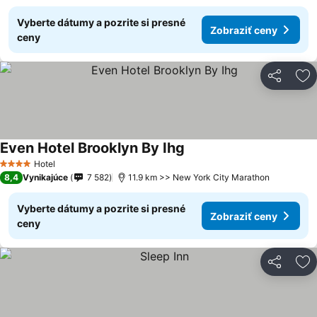
Vyberte dátumy a pozrite si presné
Zobraziť ceny
ceny
Zdieľať
Pr
Even Hotel Brooklyn By Ihg
Hotel
4 Počet hviezdičiek
8,4
Vynikajúce
7 582
11.9 km >> New York City Marathon
Vyberte dátumy a pozrite si presné
Zobraziť ceny
ceny
Zdieľať
Pr