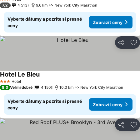
3 Počet hviezdičiek
7,2
4 513
9.6 km >> New York City Marathon
Vyberte dátumy a pozrite si presné
Zobraziť ceny
ceny
Zdieľať
Pr
Hotel Le Bleu
Hotel
3 Počet hviezdičiek
8,0
Veľmi dobré
4 150
10.3 km >> New York City Marathon
Vyberte dátumy a pozrite si presné
Zobraziť ceny
ceny
Zdieľať
Pr