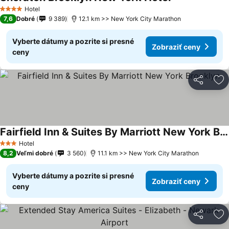
Hotel
4 Počet hviezdičiek
7,6
Dobré
9 389
12.1 km >> New York City Marathon
Vyberte dátumy a pozrite si presné
Zobraziť ceny
ceny
Zdieľať
Pr
Fairfield Inn & Suites By Marriott New York Brooklyn
Hotel
3 Počet hviezdičiek
8,2
Veľmi dobré
3 560
11.1 km >> New York City Marathon
Vyberte dátumy a pozrite si presné
Zobraziť ceny
ceny
Zdieľať
Pr