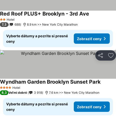
Red Roof PLUS+ Brooklyn - 3rd Ave
Hotel
2 Počet hviezdičiek
7,3
688
8.9 km >> New York City Marathon
Vyberte dátumy a pozrite si presné
Zobraziť ceny
ceny
Zdieľať
Pr
Wyndham Garden Brooklyn Sunset Park
Hotel
4 Počet hviezdičiek
8,3
Veľmi dobré
3 918
7.6 km >> New York City Marathon
Vyberte dátumy a pozrite si presné
Zobraziť ceny
ceny