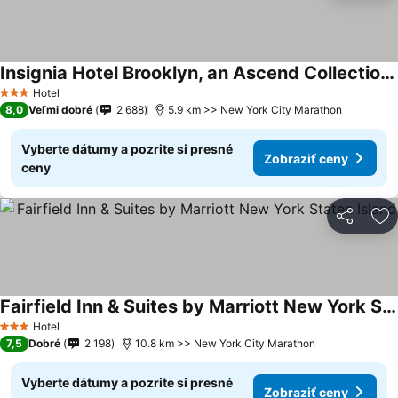
Insignia Hotel Brooklyn, an Ascend Collection Hotel
Hotel
3 Počet hviezdičiek
8,0
Veľmi dobré
2 688
5.9 km >> New York City Marathon
Vyberte dátumy a pozrite si presné
Zobraziť ceny
ceny
Zdieľať
Pr
Fairfield Inn & Suites by Marriott New York Staten Island
Hotel
3 Počet hviezdičiek
7,5
Dobré
2 198
10.8 km >> New York City Marathon
Vyberte dátumy a pozrite si presné
Zobraziť ceny