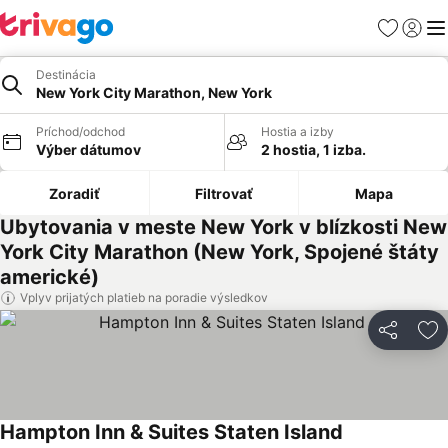
Obľúbené
Prihlási
Me
Destinácia
New York City Marathon, New York
Príchod/odchod
Hostia a izby
Výber dátumov
2 hostia, 1 izba.
Zoradiť
Filtrovať
Mapa
Ubytovania v meste New York v blízkosti New
York City Marathon (New York, Spojené štáty
americké)
Vplyv prijatých platieb na poradie výsledkov
Zdieľať
Pr
Hampton Inn & Suites Staten Island