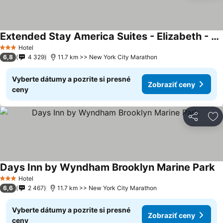
Extended Stay America Suites - Elizabeth - Newark Airport
Hotel
3 Počet hviezdičiek
6,8
4 329
11.7 km >> New York City Marathon
Vyberte dátumy a pozrite si presné
Zobraziť ceny
ceny
Zdieľať
Pr
Days Inn by Wyndham Brooklyn Marine Park
Hotel
3 Počet hviezdičiek
6,6
2 467
11.7 km >> New York City Marathon
Vyberte dátumy a pozrite si presné
Zobraziť ceny
ceny