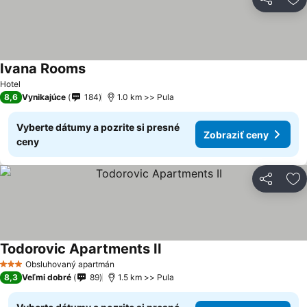
Zdieľať
Pr
Ivana Rooms
Zobraziť ceny
Hotel
8,6
Vynikajúce
184
1.0 km >> Pula
Vyberte dátumy a pozrite si presné
Zobraziť ceny
ceny
Zdieľať
Pr
Todorovic Apartments II
Zobraziť ceny
Obsluhovaný apartmán
3 Počet hviezdičiek
8,3
Veľmi dobré
89
1.5 km >> Pula