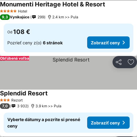
Monumenti Heritage Hotel & Resort
Zobraziť ceny
Hotel
5 Počet hviezdičiek
9,3
Vynikajúce
299
2.4 km >> Pula
108 €
Od
Pozrieť ceny z(o)
6 stránok
Zobraziť ceny
Obľúbená voľba
Zdieľať
Pr
Splendid Resort
Zobraziť ceny
Rezort
3 Počet hviezdičiek
7,0
3 932
3.9 km >> Pula
Vyberte dátumy a pozrite si presné
Zobraziť ceny
ceny