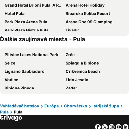
Grand Hotel Brioni Pula, A Radisson Collection Hotel
Arena Hotel Holiday
Hotel Pula
Ribarska Koliba Resort
Park Plaza Arena Pula
Arena One 99 Glamping
Park Plaza Histria Pula
Livadic
Ďalšie zaujímavé miesta - Pula
Medulin
Centinera Resort
Hotel Veli Jože
Resort Del Mar Emotion
Plitvice Lakes National Park
Zrče
Hotel Galija
Monumenti Heritage Hotel & Resort
Selce
Spiaggia Bibione
Villetta Phasiana
Kosovic Family House
Lignano Sabbiadoro
Crikvenica beach
Visula Hotel & Spa - New Opening 2026
Hotel Modo
Vodice
Lido Jesolo
Hotel Koral
Hotel Aurora
Bibione Pineda
Zadar
Boutique Suites Joyce
Guesthouse Promenade
Zaton
Novalja
Artena Hotel
Arena Indije Mobile Homes
Vela plaža
Portoroz Beach
Hotel Minerva
Hotel Villa Letan
Vyhľadávač hotelov
Európa
Chorvátsko
Istrijská župa
Pula
Pula
Rajska
Borik
Villa Lanca
Pula Antic Rooms in Center
Nassfeld
Koper
Monvidal by Bura Hotels - Adults Only
Rooms Luna Sol
Facebook
Twitter
Insta
Yo