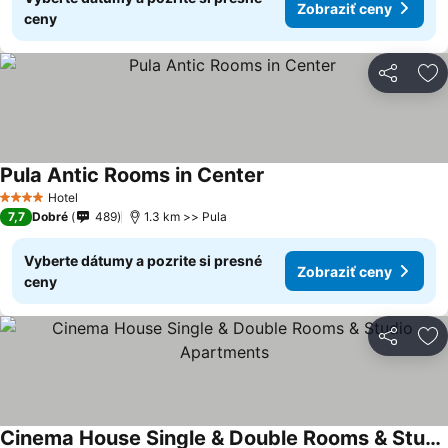
Zobraziť ceny
ceny
Zdieľať
Pr
Pula Antic Rooms in Center
Zobraziť ceny
Hotel
4 Počet hviezdičiek
7,7
Dobré
489
1.3 km >> Pula
Vyberte dátumy a pozrite si presné
Zobraziť ceny
ceny
Zdieľať
Pr
Cinema House Single & Double Rooms & Studio Apartments