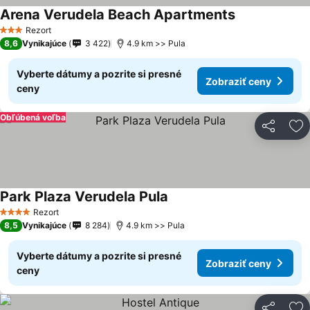
Arena Verudela Beach Apartments
Zobraziť ceny
Rezort
3 Počet hviezdičiek
8,6
Vynikajúce
3 422
4.9 km >> Pula
Vyberte dátumy a pozrite si presné
Zobraziť ceny
ceny
Obľúbená voľba
Zdieľať
Pr
Park Plaza Verudela Pula
Zobraziť ceny
Rezort
4 Počet hviezdičiek
8,5
Vynikajúce
8 284
4.9 km >> Pula
Vyberte dátumy a pozrite si presné
Zobraziť ceny
ceny