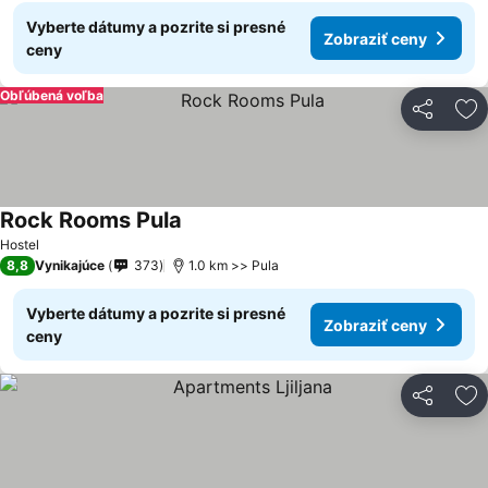
Vyberte dátumy a pozrite si presné
Zobraziť ceny
ceny
Obľúbená voľba
Zdieľať
Pr
Rock Rooms Pula
Zobraziť ceny
Hostel
8,8
Vynikajúce
373
1.0 km >> Pula
Vyberte dátumy a pozrite si presné
Zobraziť ceny
ceny
Zdieľať
Pr