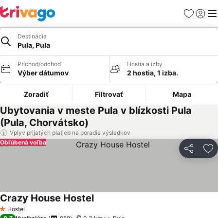
Obľúbené
Prihlási
Me
Destinácia
Pula, Pula
Príchod/odchod
Hostia a izby
Výber dátumov
2 hostia, 1 izba.
Zoradiť
Filtrovať
Mapa
Ubytovania v meste Pula v blízkosti Pula
(Pula, Chorvátsko)
Vplyv prijatých platieb na poradie výsledkov
Obľúbená voľba
Zdieľať
Pr
Crazy House Hostel
Zobraziť ceny
Hostel
1 Počet hviezdičiek