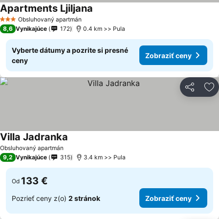
Apartments Ljiljana
Zobraziť ceny
Obsluhovaný apartmán
3 Počet hviezdičiek
8,6
Vynikajúce
172
0.4 km >> Pula
Vyberte dátumy a pozrite si presné
Zobraziť ceny
ceny
Zdieľať
Pr
Villa Jadranka
Zobraziť ceny
Obsluhovaný apartmán
9,2
Vynikajúce
315
3.4 km >> Pula
133 €
Od
Pozrieť ceny z(o)
2 stránok
Zobraziť ceny