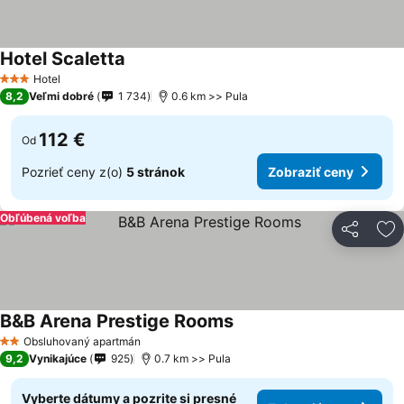
Hotel Scaletta
Zobraziť ceny
Hotel
3 Počet hviezdičiek
8,2
Veľmi dobré
1 734
0.6 km >> Pula
112 €
Od
Pozrieť ceny z(o)
5 stránok
Zobraziť ceny
Obľúbená voľba
Zdieľať
Pr
B&B Arena Prestige Rooms
Zobraziť ceny
Obsluhovaný apartmán
2 Počet hviezdičiek
9,2
Vynikajúce
925
0.7 km >> Pula
Vyberte dátumy a pozrite si presné