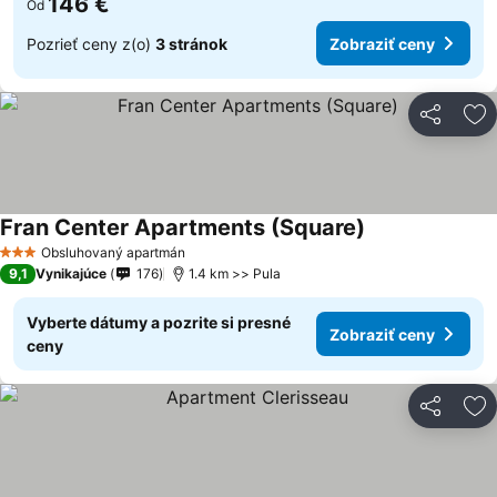
146 €
Od
Pozrieť ceny z(o)
3 stránok
Zobraziť ceny
Zdieľať
Pr
Fran Center Apartments (Square)
Zobraziť ceny
Obsluhovaný apartmán
3 Počet hviezdičiek
9,1
Vynikajúce
176
1.4 km >> Pula
Vyberte dátumy a pozrite si presné
Zobraziť ceny
ceny
Zdieľať
Pr