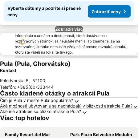
Vyberte dátumy a pozrite si presné
Zobraziť ceny
ceny
Zobraziť viac
Informácie o cenách a dostupnosti, ktoré dostávame z
rezervačných stránok, sa neustále menia. To znamená, že na
rezervačnej stránke nemusíte vždy nájsť presne rovnakú ponuku,
ktorú ste videli na lokalite trivago.
Pula (Pula, Chorvátsko)
Kontakt
Kolodvorska 5
,
52100
,
Telefón
:
+385(60)333444
Často kladené otázky o atrakcii Pula
Čím je Pula v meste Pula populárna?
Aké možnosti ubytovania sa nachádzajú v blízkosti atrakcie Pula?
Aké iné atrakcie sú blízko atrakcie Pula?
Viac top hotelov
Family Resort del Mar
Park Plaza Belvedere Medulin