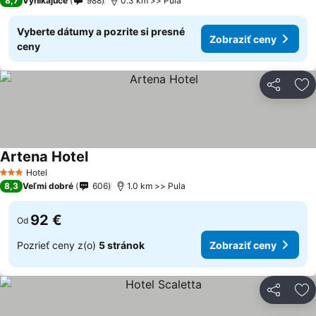
8,7
Vynikajúce
988
0.3 km >> Pula
Vyberte dátumy a pozrite si presné
Zobraziť ceny
ceny
Zdieľať
Pr
Artena Hotel
Zobraziť ceny
Hotel
3 Počet hviezdičiek
8,3
Veľmi dobré
606
1.0 km >> Pula
92 €
Od
Pozrieť ceny z(o)
5 stránok
Zobraziť ceny
Zdieľať
Pr