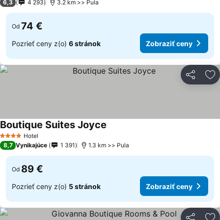
6,3
4 293
3.2 km >> Pula
74 €
Od
Pozrieť ceny z(o)
6 stránok
Zobraziť ceny
Zdieľať
Pr
Boutique Suites Joyce
Zobraziť ceny
Hotel
4 Počet hviezdičiek
8,7
Vynikajúce
1 391
1.3 km >> Pula
89 €
Od
Pozrieť ceny z(o)
5 stránok
Zobraziť ceny