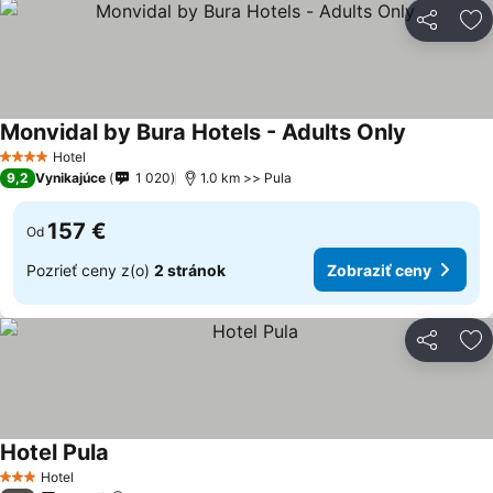
Zdieľať
Pr
Monvidal by Bura Hotels - Adults Only
Zobraziť 
Hotel
4 Počet hviezdičiek
9,2
Vynikajúce
1 020
1.0 km >> Pula
157 €
Od
Pozrieť ceny z(o)
2 stránok
Zobraziť ceny
Zdieľať
Pr
Hotel Pula
Zobraziť ceny
Hotel
3 Počet hviezdičiek