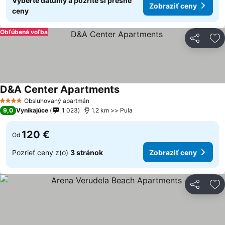
Vyberte dátumy a pozrite si presné
Zobraziť ceny
ceny
Obľúbená voľba
Zdieľať
Pr
D&A Center Apartments
Zobraziť ceny
Obsluhovaný apartmán
4 Počet hviezdičiek
9,0
Vynikajúce
1 023
1.2 km >> Pula
120 €
Od
Pozrieť ceny z(o)
3 stránok
Zobraziť ceny
Zdieľať
Pr