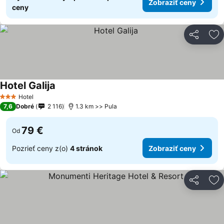
Zobraziť ceny
ceny
Zdieľať
Pr
Hotel Galija
Zobraziť ceny
Hotel
3 Počet hviezdičiek
7,6
Dobré
2 116
1.3 km >> Pula
79 €
Od
Pozrieť ceny z(o)
4 stránok
Zobraziť ceny
Zdieľať
Pr