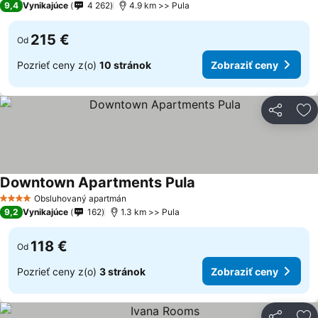
9,4
Vynikajúce
4 262
4.9 km >> Pula
215 €
Od
Pozrieť ceny z(o)
10 stránok
Zobraziť ceny
Zdieľať
Pr
Downtown Apartments Pula
Zobraziť ceny
Obsluhovaný apartmán
4 Počet hviezdičiek
9,2
Vynikajúce
162
1.3 km >> Pula
118 €
Od
Pozrieť ceny z(o)
3 stránok
Zobraziť ceny