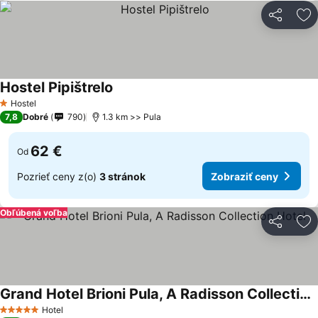
Zdieľať
Pr
Hostel Pipištrelo
Zobraziť ceny
Hostel
1 Počet hviezdičiek
7,8
Dobré
790
1.3 km >> Pula
62 €
Od
Pozrieť ceny z(o)
3 stránok
Zobraziť ceny
Obľúbená voľba
Zdieľať
Pr
Grand Hotel Brioni Pula, A Radisson Collection Hotel
Zobraziť ceny
Hotel
5 Počet hviezdičiek