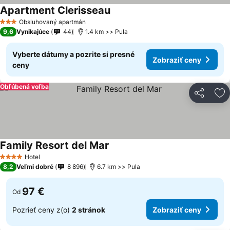
Apartment Clerisseau
Zobraziť ceny
Obsluhovaný apartmán
3 Počet hviezdičiek
9,6
Vynikajúce
44
1.4 km >> Pula
Vyberte dátumy a pozrite si presné
Zobraziť ceny
ceny
Obľúbená voľba
Zdieľať
Pr
Family Resort del Mar
Zobraziť ceny
Hotel
4 Počet hviezdičiek
8,2
Veľmi dobré
8 896
6.7 km >> Pula
97 €
Od
Pozrieť ceny z(o)
2 stránok
Zobraziť ceny