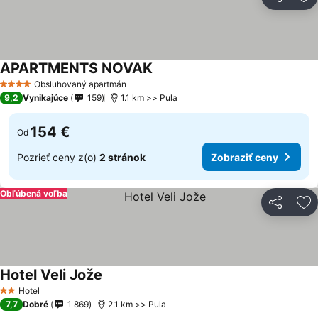
Zdieľať
Pr
APARTMENTS NOVAK
Zobraziť ceny
Obsluhovaný apartmán
4 Počet hviezdičiek
9,2
Vynikajúce
159
1.1 km >> Pula
154 €
Od
Pozrieť ceny z(o)
2 stránok
Zobraziť ceny
Obľúbená voľba
Zdieľať
Pr
Hotel Veli Jože
Zobraziť ceny
Hotel
2 Počet hviezdičiek
7,7
Dobré
1 869
2.1 km >> Pula