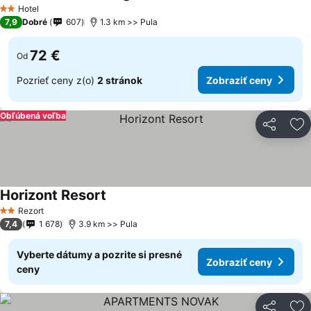
Zobraziť ceny
Hotel
2 Počet hviezdičiek
7,9
Dobré
607
1.3 km >> Pula
72 €
Od
Pozrieť ceny z(o)
2 stránok
Zobraziť ceny
Obľúbená voľba
Zdieľať
Pr
Horizont Resort
Zobraziť ceny
Rezort
2 Počet hviezdičiek
7,4
1 678
3.9 km >> Pula
Vyberte dátumy a pozrite si presné
Zobraziť ceny
ceny