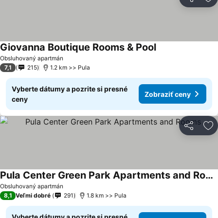
Zdieľať
Pr
Giovanna Boutique Rooms & Pool
Zobraziť ceny
Obsluhovaný apartmán
7,1
215
1.2 km >> Pula
Vyberte dátumy a pozrite si presné
Zobraziť ceny
ceny
Zdieľať
Pr
Pula Center Green Park Apartments and Rooms
Zobraziť ceny
Obsluhovaný apartmán
8,1
Veľmi dobré
291
1.8 km >> Pula
Vyberte dátumy a pozrite si presné