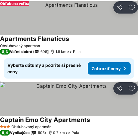
Obľúbená voľba
Zdieľať
Pr
Apartments Flanaticus
Zobraziť ceny
Obsluhovaný apartmán
8,3
Veľmi dobré
605
1.5 km >> Pula
Vyberte dátumy a pozrite si presné
Zobraziť ceny
ceny
Zdieľať
Pr
Captain Emo City Apartments
Zobraziť ceny
Obsluhovaný apartmán
3 Počet hviezdičiek
9,4
Vynikajúce
505
0.7 km >> Pula