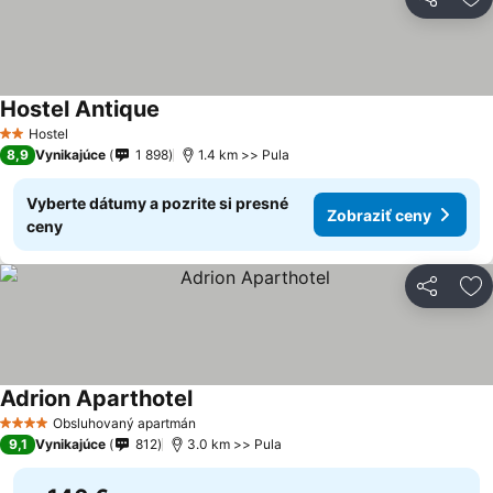
Zdieľať
Pr
Hostel Antique
Zobraziť ceny
Hostel
2 Počet hviezdičiek
8,9
Vynikajúce
1 898
1.4 km >> Pula
Vyberte dátumy a pozrite si presné
Zobraziť ceny
ceny
Zdieľať
Pr
Adrion Aparthotel
Zobraziť ceny
Obsluhovaný apartmán
4 Počet hviezdičiek
9,1
Vynikajúce
812
3.0 km >> Pula