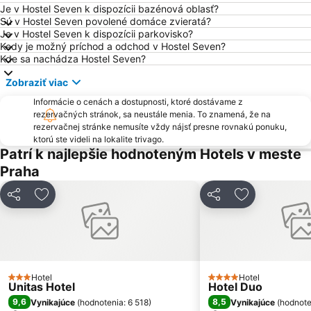
Státní hrad Karlstejn
Orloj
Je v Hostel Seven k dispozícii bazénová oblasť?
Sú v Hostel Seven povolené domáce zvieratá?
Výstavisko Letňany - PVA EXPO
Na Kampě
Je v Hostel Seven k dispozícii parkovisko?
Kedy je možný príchod a odchod v Hostel Seven?
Výstavisko Praha - Holešovice
Nemocnice Motol Metro Station
Kde sa nachádza Hostel Seven?
Staromestská radnica
Trója
Zobraziť viac
Náměstí Republiky
Karlovo náměstí
Informácie o cenách a dostupnosti, ktoré dostávame z
Stodůlky
Zličín
rezervačných stránok, sa neustále menia. To znamená, že na
rezervačnej stránke nemusíte vždy nájsť presne rovnakú ponuku,
Sokol Malá Strana
Národní muzeum hraček
ktorú ste videli na lokalite trivago.
Televizní věž Žižkov
Palaca Lucerna
Patrí k najlepšie hodnoteným Hotels v meste
Praha
Vyšehrad
Mladá Boleslav
Prosek
Národní třída Metro Station
Zdieľať
Pridať do obľúbených
Zdieľať
Pridať do ob
I. P. Pavlova
Pražský hrad
Centrum Černý Most
Budějovická Metro Station
Old Town Square
Strašnice
Národné muzeum
Palladium
Hotel
Hotel
3 Počet hviezdičiek
4 Počet hviezdičiek
Unitas Hotel
Hotel Duo
Nové Město
Českomoravská Metro Station
9,6
8,5
Vynikajúce
(
hodnotenia: 6 518
)
Vynikajúce
(
hodnote
Nákupné centrum Eden
Háje