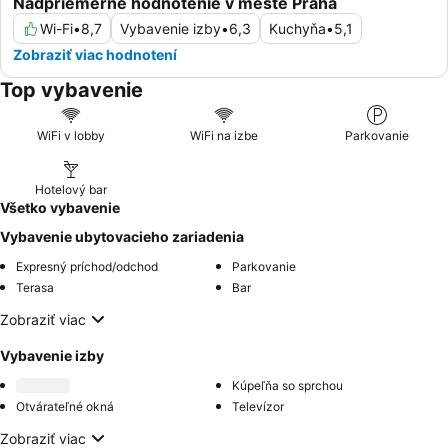
Nadpriemerné hodnotenie v meste Praha
Wi-Fi
•
8,7
Vybavenie izby
•
6,3
Kuchyňa
•
5,1
Zobraziť viac hodnotení
Top vybavenie
WiFi v lobby
WiFi na izbe
Parkovanie
Hotelový bar
Všetko vybavenie
Vybavenie ubytovacieho zariadenia
Expresný príchod/odchod
Parkovanie
Terasa
Bar
Zobraziť viac
Vybavenie izby
Kúpeľňa so sprchou
Otvárateľné okná
Televízor
Zobraziť viac