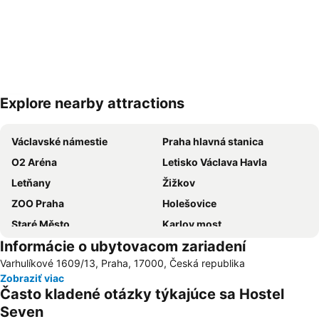
Explore nearby attractions
Rozbaliť mapu
Václavské námestie
Praha hlavná stanica
O2 Aréna
Letisko Václava Havla
Letňany
Žižkov
ZOO Praha
Holešovice
Staré Město
Karlov most
Informácie o ubytovacom zariadení
Florenc Bus Terminal
Dejvice
Varhulíkové 1609/13, Praha, 17000, Česká republika
Vinohrady
Smíchov
Zobraziť viac
Vršovice
Kongresové centrum Praha
Často kladené otázky týkajúce sa Hostel
Aquapalace Praha
Chodov
Seven