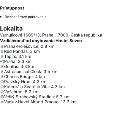
Prístupnosť
Bezbariérové parkovanie
Lokalita
Varhulíkové 1609/13, Praha, 17000, Česká republika
Vzdialenosť od ubytovania Hostel Seven
Praha-Holešovice
:
0.8
km
Red Pandas
:
3
km
Tapirs
:
3.1
km
Praha
:
3.3
km
Gorillas
:
3.3
km
Astronomical Clock
:
3.5
km
Charles Bridge
:
4
km
Pražský Hrad
:
4.2
km
Katedrála Svätého Víta
:
4.3
km
Vyšehrad
:
5.7
km
Velký Strahovský Stadion
:
5.7
km
Václav Havel Airport Prague
:
13.3
km