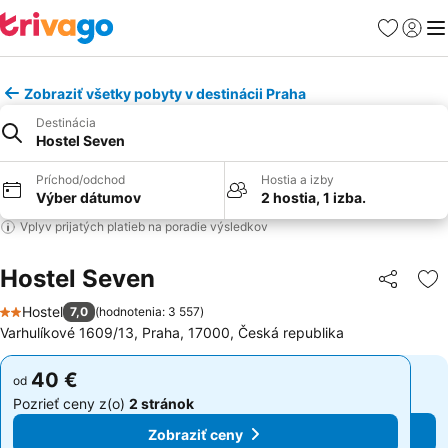
Obľúbené
Prihlási
Me
Zobraziť všetky pobyty v destinácii Praha
Destinácia
Hostel Seven
Príchod/odchod
Hostia a izby
Výber dátumov
2 hostia, 1 izba.
Vplyv prijatých platieb na poradie výsledkov
Hostel Seven
Zdieľať
Pr
Hostel
7,0
(
hodnotenia: 3 557
)
2 Počet hviezdičiek
Varhulíkové 1609/13, Praha, 17000, Česká republika
40 €
40 €
od
od
Pozrieť ceny z(o)
2 stránok
Pozrieť ceny z(o)
2 stránok
Zobraziť ceny
Zobraziť ceny