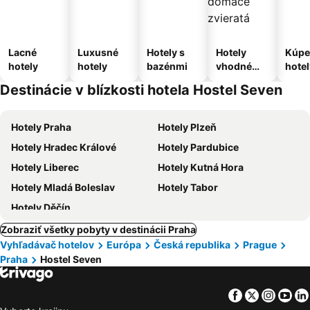
Lacné
Luxusné
Hotely s
Hotely
Kúpe
hotely
hotely
bazénmi
vhodné
hotel
pre
Destinácie v blízkosti hotela Hostel Seven
domáce
zvieratá
Hotely Praha
Hotely Plzeň
Hotely Hradec Králové
Hotely Pardubice
Hotely Liberec
Hotely Kutná Hora
Hotely Mladá Boleslav
Hotely Tabor
Hotely Děčín
Zobraziť všetky pobyty v destinácii Praha
Vyhľadávač hotelov
Európa
Česká republika
Prague
Praha
Hostel Seven
Facebook
Twitter
Insta
Yo