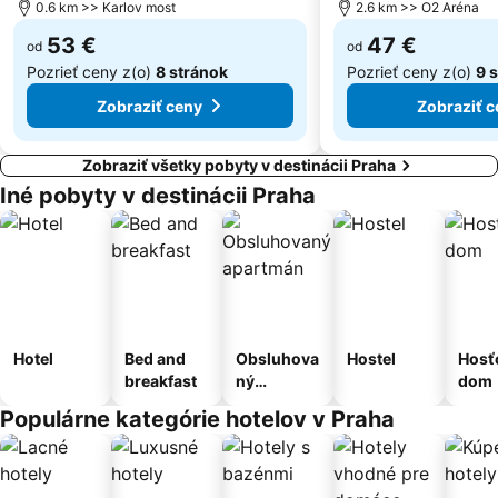
0.6 km >> Karlov most
2.6 km >> O2 Aréna
53 €
47 €
od
od
Pozrieť ceny z(o)
8 stránok
Pozrieť ceny z(o)
9 
Zobraziť ceny
Zobraziť c
Zobraziť všetky pobyty v destinácii Praha
Iné pobyty v destinácii Praha
Hotel
Bed and
Obsluhova
Hostel
Hosť
breakfast
ný
dom
apartmán
Populárne kategórie hotelov v Praha