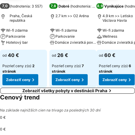
7,0
7,8
8,9
(
hodnotenia: 3 557
)
Dobré
(
hodnotenia: 38 908
Vynikajúce
)
(
hodno
Praha, Česká
2.7 km >> O2 Aréna
4.9 km >> Letisko
republika
Václava Havla
Wi-fi zdarma
Wi-fi zdarma
Wi-fi zdarma
Parkovanie
Parkovanie
Wellness
Hotelový bar
Domáce zvieratká povolené
Domáce zvieratká 
40 €
26 €
60 €
od
od
od
Pozrieť ceny z(o)
2
Pozrieť ceny z(o)
7
Pozrieť ceny z(o)
6
stránok
stránok
stránok
Zobraziť ceny
Zobraziť ceny
Zobraziť ceny
Zobraziť všetky pobyty v destinácii Praha
Cenový trend
Na základe najnižších cien na trivago za posledných 30 dní
0 €
0 €