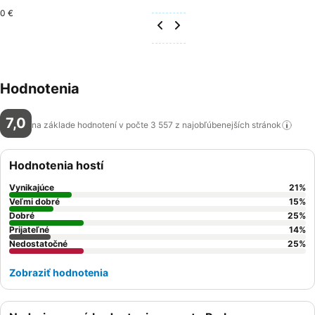
0 €
Hodnotenia
7,0
na základe hodnotení v počte 3 557 z najobľúbenejších
stránok
Hodnotenia hostí
Vynikajúce
21
%
Veľmi dobré
15
%
Dobré
25
%
Prijateľné
14
%
Nedostatočné
25
%
Zobraziť hodnotenia