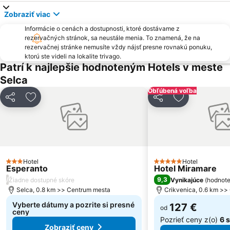
Korzo
Krčki most
Zobraziť viac
Punta Debij
Maslinica
Informácie o cenách a dostupnosti, ktoré dostávame z
Rupa
Camp Jezevac
rezervačných stránok, sa neustále menia. To znamená, že na
rezervačnej stránke nemusíte vždy nájsť presne rovnakú ponuku,
Bazeni Kantrida
Jadran
ktorú ste videli na lokalite trivago.
Tvrđava Nehaj
Cres Centar
Patrí k najlepšie hodnoteným Hotels v meste
Selca
Obľúbená voľba
Zdieľať
Pridať do obľúbených
Zdieľať
Pridať do ob
Hotel
Hotel
3 Počet hviezdičiek
5 Počet hviezdičiek
Esperanto
Hotel Miramare
/
9,3
Žiadne dostupné skóre
Vynikajúce
(
hodnote
Selca, 0.8 km >> Centrum mesta
Crikvenica, 0.6 km >>
Vyberte dátumy a pozrite si presné
127 €
od
ceny
Pozrieť ceny z(o)
6 
Zobraziť ceny