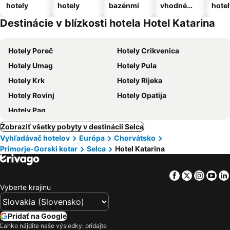
hotely
hotely
bazénmi
vhodné
hotel
pre
Destinácie v blízkosti hotela Hotel Katarina
domáce
zvieratá
Hotely Poreč
Hotely Crikvenica
Hotely Umag
Hotely Pula
Hotely Krk
Hotely Rijeka
Hotely Rovinj
Hotely Opatija
Hotely Pag
Zobraziť všetky pobyty v destinácii Selca
Vyhľadávač hotelov
Európa
Chorvátsko
Primorje-Gorski kotar
Selca
Hotel Katarina
Facebook
Twitter
Insta
Yo
Vyberte krajinu
Pridať na Google
Ľahko nájdite naše výsledky: pridajte