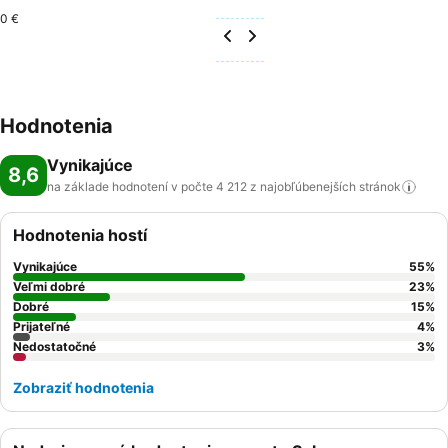
0 €
Hodnotenia
Vynikajúce
8,6
na základe hodnotení v počte 4 212 z najobľúbenejších
stránok
Hodnotenia hostí
Vynikajúce
55
%
Veľmi dobré
23
%
Dobré
15
%
Prijateľné
4
%
Nedostatočné
3
%
Zobraziť hodnotenia