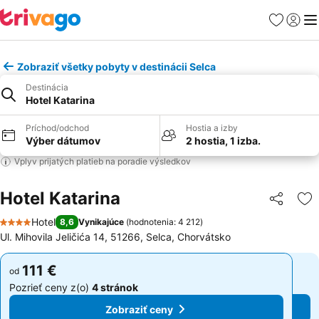
Obľúbené
Prihlási
Me
Zobraziť všetky pobyty v destinácii Selca
Destinácia
Hotel Katarina
Príchod/odchod
Hostia a izby
Výber dátumov
2 hostia, 1 izba.
Vplyv prijatých platieb na poradie výsledkov
Hotel Katarina
Zdieľať
Pr
Hotel
8,6
Vynikajúce
(
hodnotenia: 4 212
)
4 Počet hviezdičiek
Ul. Mihovila Jeličića 14, 51266, Selca, Chorvátsko
111 €
111 €
od
od
Pozrieť ceny z(o)
4 stránok
Pozrieť ceny z(o)
4 stránok
Zobraziť ceny
Zobraziť ceny