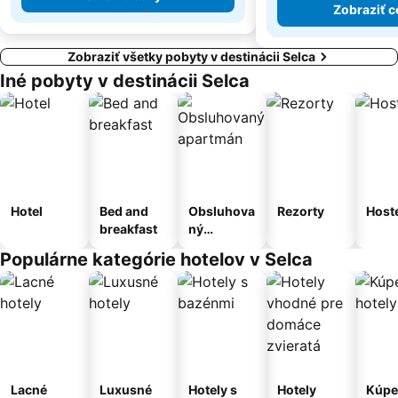
Zobraziť c
Zobraziť všetky pobyty v destinácii Selca
Iné pobyty v destinácii Selca
Hotel
Bed and
Obsluhova
Rezorty
Host
breakfast
ný
apartmán
Populárne kategórie hotelov v Selca
Lacné
Luxusné
Hotely s
Hotely
Kúpe