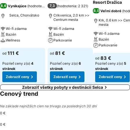
Resort Dražica
8,6
7,3
Vynikajúce
(
hodnotenia: 4 212
(
)
hodnotenia: 2 321
)
8,0
Veľmi dobré
(
hodn
Selca, Chorvátsko
Crikvenica, 2.0 km >>
Centrum mesta
Krk, 0.6 km >> Ce
mesta
Wi-fi zdarma
Wi-fi zdarma
Wi-fi zdarma
Bazén
Bazén
Bazén
Wellness
Parkovanie
Parkovanie
Zobraziť ceny
Zobraziť ceny
111 €
81 €
od
od
Zobraziť ceny
83 €
od
Pozrieť ceny z(o)
4
Pozrieť ceny z(o)
6
Pozrieť ceny z(o)
5
stránok
stránok
stránok
Zobraziť ceny
Zobraziť ceny
Zobraziť ceny
Zobraziť všetky pobyty v destinácii Selca
Cenový trend
Na základe najnižších cien na trivago za posledných 30 dní
0 €
0 €