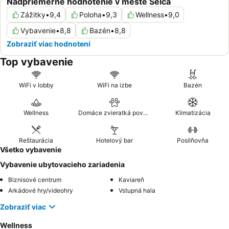
Nadpriemerné hodnotenie v meste Selca
Zážitky
•
9,4
Poloha
•
9,3
Wellness
•
9,0
Vybavenie
•
8,8
Bazén
•
8,8
Zobraziť viac hodnotení
Top vybavenie
WiFi v lobby
WiFi na izbe
Bazén
Wellness
Domáce zvieratká povolené
Klimatizácia
Reštaurácia
Hotelový bar
Posilňovňa
Všetko vybavenie
Vybavenie ubytovacieho zariadenia
Biznisové centrum
Kaviareň
Arkádové hry/videohry
Vstupná hala
Zobraziť viac
Wellness