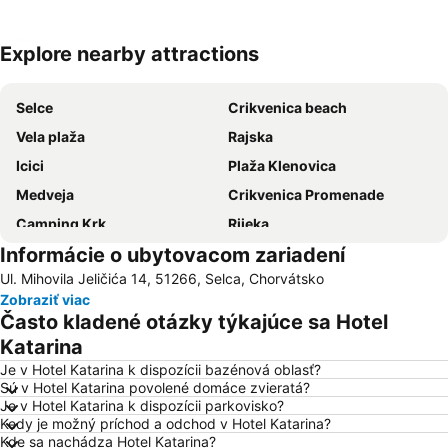
Explore nearby attractions
Rozbaliť mapu
Selce
Crikvenica beach
Vela plaža
Rajska
Icici
Plaža Klenovica
Medveja
Crikvenica Promenade
Camping Krk
Rijeka
Informácie o ubytovacom zariadení
Malinska
Luka Krk
Ul. Mihovila Jeličića 14, 51266, Selca, Chorvátsko
Teniski klub Kvarner
Pudarica
Zobraziť viac
Njivice
Girandella
Často kladené otázky týkajúce sa Hotel
Porto Baska
Suha Punta Karolina
Katarina
Letisko Rijeka
Marina Punat
Je v Hotel Katarina k dispozícii bazénová oblasť?
Sú v Hotel Katarina povolené domáce zvieratá?
Drazica
Crkva Sv Filipa i Jakova
Je v Hotel Katarina k dispozícii parkovisko?
Kedy je možný príchod a odchod v Hotel Katarina?
Hrvatsko Narodno Kazalište Ivana pl Zajca
Bašćanska ploča
Kde sa nachádza Hotel Katarina?