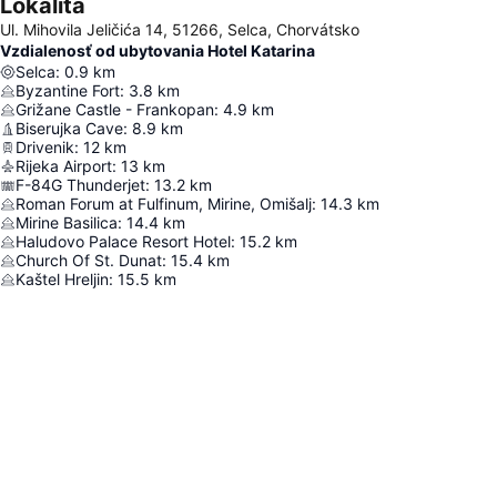
Lokalita
Ul. Mihovila Jeličića 14, 51266, Selca, Chorvátsko
Vzdialenosť od ubytovania Hotel Katarina
Selca
:
0.9
km
Byzantine Fort
:
3.8
km
Grižane Castle - Frankopan
:
4.9
km
Biserujka Cave
:
8.9
km
Drivenik
:
12
km
Rijeka Airport
:
13
km
F-84G Thunderjet
:
13.2
km
Roman Forum at Fulfinum, Mirine, Omišalj
:
14.3
km
Mirine Basilica
:
14.4
km
Haludovo Palace Resort Hotel
:
15.2
km
Church Of St. Dunat
:
15.4
km
Kaštel Hreljin
:
15.5
km