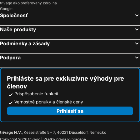
trivago ako preferovaný zdroj na
Google.
Spoločnosť
Naše produkty
Podmienky a zásady
Podpora
Prihláste sa pre exkluzívne výhody pre
členov
Prispôsobenie funkcií
Vernostné ponuky a členské ceny
Prihlásiť sa
trivago N.V.
, Kesselstraße 5 – 7, 40221 Düsseldorf, Nemecko
Copyright 2026 trivago | Všetky práva vyhradené.