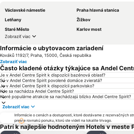
Václavské námestie
Praha hlavná stanica
Letňany
Žižkov
Staré Město
Karlov most
Zobraziť viac
Informácie o ubytovacom zariadení
Kováků 1192/7, Praha, 15000, Česká republika
Zobraziť viac
Často kladené otázky týkajúce sa Andel Centr
Je v Andel Centre Spirit k dispozícii bazénová oblasť?
Sú v Andel Centre Spirit povolené domáce zvieratá?
Je v Andel Centre Spirit k dispozícii parkovisko?
Kde sa nachádza Andel Centre Spirit?
Ktoré populárne atrakcie sa nachádzajú blízko Andel Centre Spirit?
Zobraziť viac
Informácie o cenách a dostupnosti, ktoré dostávame z rezervačných st
presne rovnakú ponuku, ktorú ste videli na lokalite trivago.
Patrí k najlepšie hodnoteným Hotels v meste 