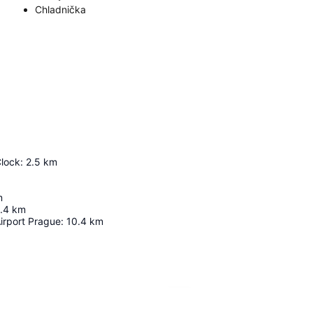
Chladnička
Clock
:
2.5
km
m
.4
km
irport Prague
:
10.4
km
Rozbaliť mapu