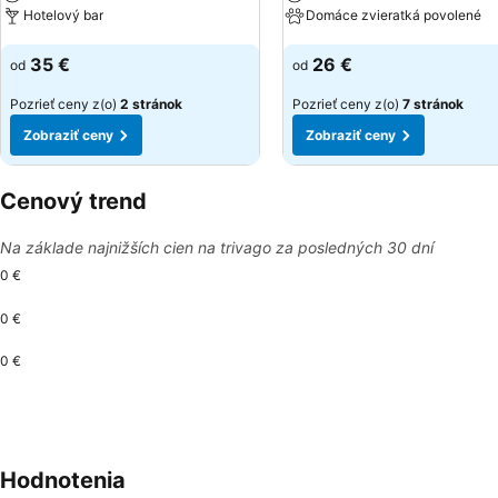
Hotelový bar
Domáce zvieratká povolené
Zobraziť ceny
Zobraziť ceny
35 €
26 €
od
od
Pozrieť ceny z(o)
2 stránok
Pozrieť ceny z(o)
7 stránok
Zobraziť ceny
Zobraziť ceny
Cenový trend
Na základe najnižších cien na trivago za posledných 30 dní
0 €
0 €
0 €
Hodnotenia