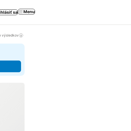
Menu
ihlásiť sa
ie výsledkov