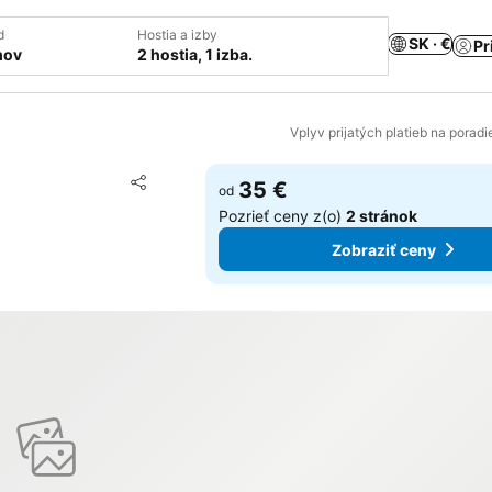
d
Hostia a izby
SK · €
Pr
mov
2 hostia, 1 izba.
Vplyv prijatých platieb na porad
Pridať do obľúbených
35 €
od
Zdieľať
Pozrieť ceny z(o)
2 stránok
Zobraziť ceny