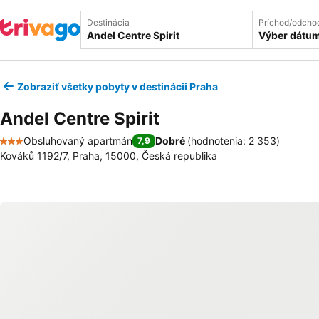
Destinácia
Príchod/odcho
Výber dátu
Zobraziť všetky pobyty v destinácii Praha
Andel Centre Spirit
Obsluhovaný apartmán
Dobré
(
hodnotenia: 2 353
)
7,9
3 Počet hviezdičiek
Kováků 1192/7, Praha, 15000, Česká republika