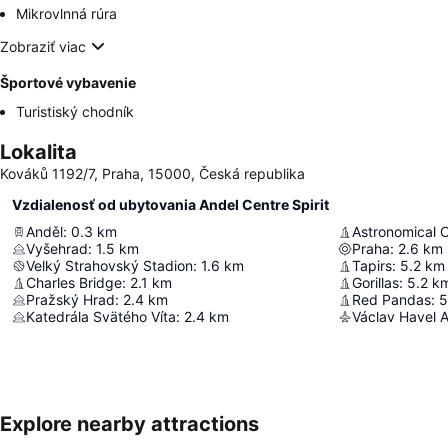
Mikrovlnná rúra
Zobraziť viac
Športové vybavenie
Turistiský chodník
Lokalita
Kováků 1192/7, Praha, 15000, Česká republika
Vzdialenosť od ubytovania Andel Centre Spirit
Anděl
:
0.3
km
Astronomical 
Vyšehrad
:
1.5
km
Praha
:
2.6
km
Velký Strahovský Stadion
:
1.6
km
Tapirs
:
5.2
km
Charles Bridge
:
2.1
km
Gorillas
:
5.2
k
Pražský Hrad
:
2.4
km
Red Pandas
:
5
Katedrála Svätého Víta
:
2.4
km
Václav Havel A
Explore nearby attractions