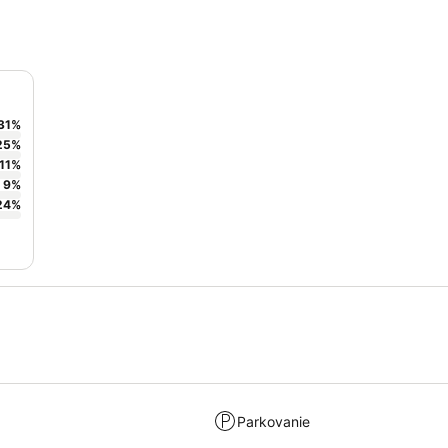
31
%
25
%
11
%
9
%
24
%
Parkovanie