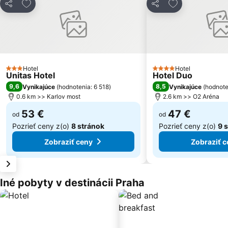
Pridať do obľúbených
Pridať do obľú
Zdieľať
Zdieľať
Hotel
Hotel
3 Počet hviezdičiek
4 Počet hviezdičiek
Unitas Hotel
Hotel Duo
9,6
8,5
Vynikajúce
(
hodnotenia: 6 518
)
Vynikajúce
(
hodnote
0.6 km >> Karlov most
2.6 km >> O2 Aréna
53 €
47 €
od
od
Pozrieť ceny z(o)
8 stránok
Pozrieť ceny z(o)
9 
Zobraziť ceny
Zobraziť c
Iné pobyty v destinácii Praha