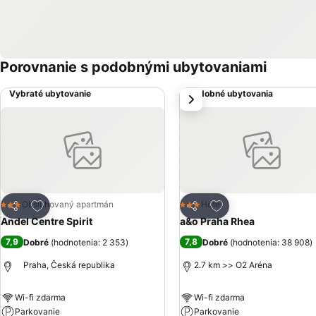
Porovnanie s podobnými ubytovaniami
Vybraté ubytovanie
Podobné ubytovania
next
Pridať do obľúbených
Pridať do obľúbený
Obsluhovaný apartmán
Hotel
3 Počet hviezdičiek
3 Počet hviezdičiek
Zdieľať
Zdieľať
Andel Centre Spirit
a&o Praha Rhea
7,9
7,8
Dobré
(
hodnotenia: 2 353
)
Dobré
(
hodnotenia: 38 908
)
Praha, Česká republika
2.7 km >> O2 Aréna
Wi-fi zdarma
Wi-fi zdarma
Parkovanie
Parkovanie