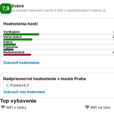
Dobré
7,9
na základe hodnotení v počte 2 353 z najobľúbenejších
stránok
Hodnotenia hostí
Vynikajúce
Veľmi dobré
Dobré
Prijateľné
Nedostatočné
Zobraziť hodnotenia
Nadpriemerné hodnotenie v meste Praha
Poloha
•
9,0
Zobraziť viac hodnotení
Top vybavenie
WiFi v lobby
WiFi na izbe