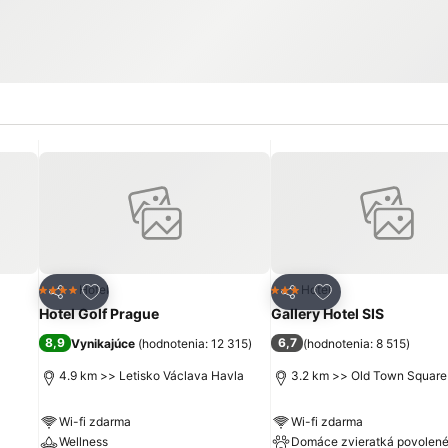
ch
Pridať do obľúbených
Pridať do obľúbe
Hotel
Hotel
4 Počet hviezdičiek
3 Počet hviezdičiek
Zdieľať
Zdieľať
Hotel Golf Prague
Gallery Hotel SIS
8,9
6,7
Vynikajúce
(
hodnotenia: 12 315
)
(
hodnotenia: 8 515
)
4.9 km >> Letisko Václava Havla
3.2 km >> Old Town Square
Wi-fi zdarma
Wi-fi zdarma
Wellness
Domáce zvieratká povolen