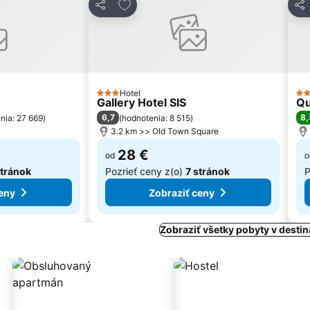
bených
Pridať do obľúbených
Zdieľať
Zdi
Hotel
3 Počet hviezdičiek
4 P
Gallery Hotel SIS
Qu
6,7
8,
nia: 27 669
)
(
hodnotenia: 8 515
)
3.2 km >> Old Town Square
28 €
od
o
stránok
Pozrieť ceny z(o)
7 stránok
P
eny
Zobraziť ceny
Zobraziť všetky pobyty v destin