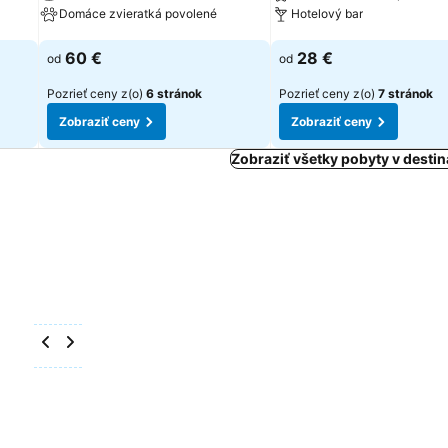
Domáce zvieratká povolené
Hotelový bar
Zobraziť ceny
Zobraziť ceny
60 €
28 €
od
od
Pozrieť ceny z(o)
6 stránok
Pozrieť ceny z(o)
7 stránok
Zobraziť ceny
Zobraziť ceny
Zobraziť všetky pobyty v destin