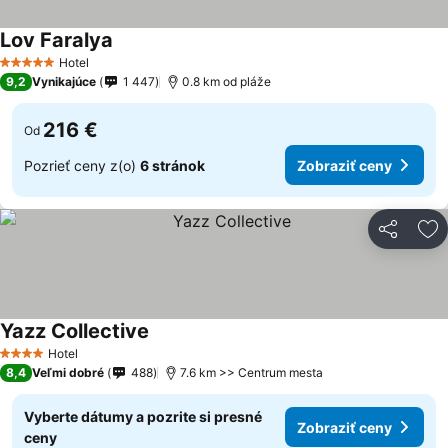
Lov Faralya
Hotel
5 Počet hviezdičiek
9,2
Vynikajúce
1 447
0.8 km od pláže
216 €
Od
Pozrieť ceny z(o)
6 stránok
Zobraziť ceny
Zdieľať
Pr
Yazz Collective
Hotel
4 Počet hviezdičiek
8,4
Veľmi dobré
488
7.6 km >> Centrum mesta
Vyberte dátumy a pozrite si presné
Zobraziť ceny
ceny