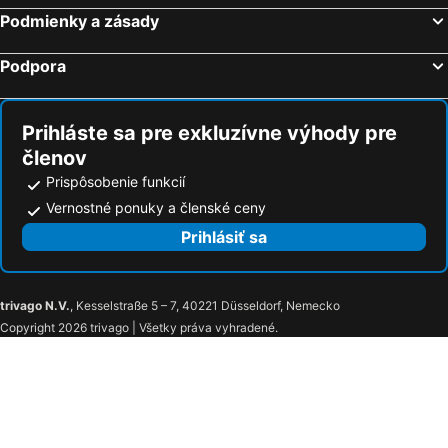
Lara, Antalya Hotely
Podmienky a zásady
Podpora
Prihláste sa pre exkluzívne výhody pre
členov
Prispôsobenie funkcií
Vernostné ponuky a členské ceny
Prihlásiť sa
trivago N.V.
, Kesselstraße 5 – 7, 40221 Düsseldorf, Nemecko
Copyright 2026 trivago | Všetky práva vyhradené.