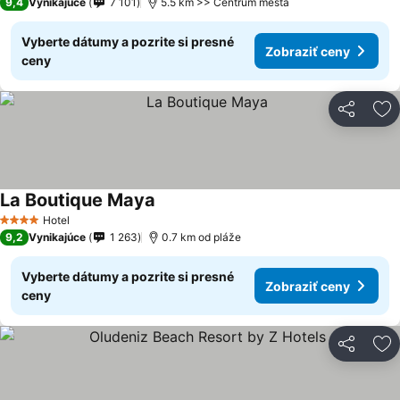
9,4
Vynikajúce
7 101
5.5 km >> Centrum mesta
Vyberte dátumy a pozrite si presné
Zobraziť ceny
ceny
Zdieľať
Pr
La Boutique Maya
Hotel
4 Počet hviezdičiek
9,2
Vynikajúce
1 263
0.7 km od pláže
Vyberte dátumy a pozrite si presné
Zobraziť ceny
ceny
Zdieľať
Pr