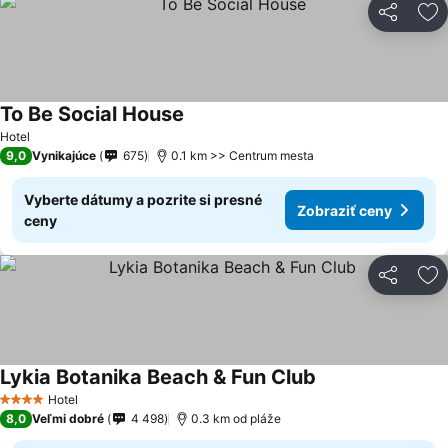
Zdieľať
Pr
To Be Social House
Hotel
9,0
Vynikajúce
675
0.1 km >> Centrum mesta
Vyberte dátumy a pozrite si presné
Zobraziť ceny
ceny
Zdieľať
Pr
Lykia Botanika Beach & Fun Club
Hotel
4 Počet hviezdičiek
8,0
Veľmi dobré
4 498
0.3 km od pláže