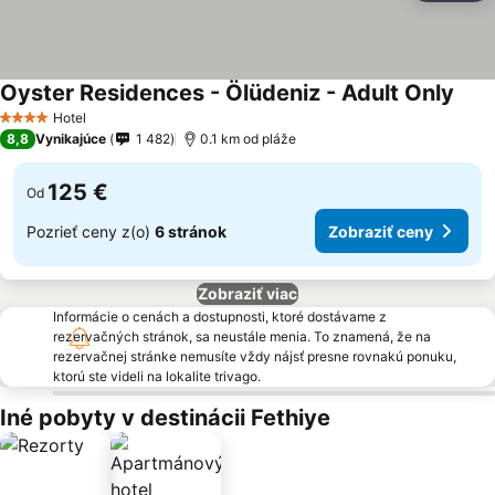
Oyster Residences - Ölüdeniz - Adult Only
Hotel
4 Počet hviezdičiek
8,8
Vynikajúce
1 482
0.1 km od pláže
125 €
Od
Pozrieť ceny z(o)
6 stránok
Zobraziť ceny
Zobraziť viac
Informácie o cenách a dostupnosti, ktoré dostávame z
rezervačných stránok, sa neustále menia. To znamená, že na
rezervačnej stránke nemusíte vždy nájsť presne rovnakú ponuku,
ktorú ste videli na lokalite trivago.
Iné pobyty v destinácii Fethiye