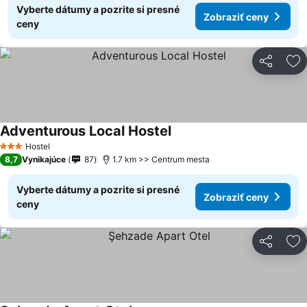
Vyberte dátumy a pozrite si presné
Zobraziť ceny
ceny
Zdieľať
Pr
Adventurous Local Hostel
Hostel
3 Počet hviezdičiek
8,7
Vynikajúce
87
1.7 km >> Centrum mesta
Vyberte dátumy a pozrite si presné
Zobraziť ceny
ceny
Zdieľať
Pr