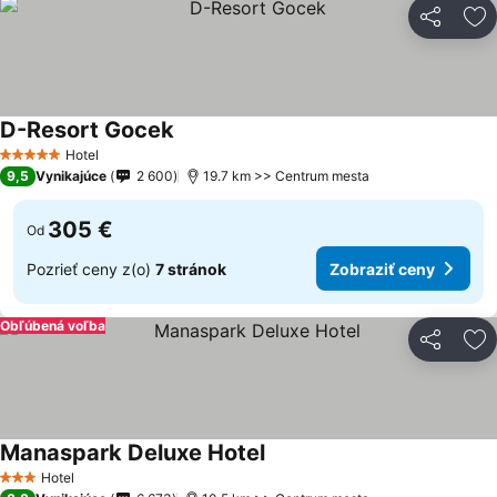
Zdieľať
Pr
D-Resort Gocek
Hotel
5 Počet hviezdičiek
9,5
Vynikajúce
2 600
19.7 km >> Centrum mesta
305 €
Od
Pozrieť ceny z(o)
7 stránok
Zobraziť ceny
Obľúbená voľba
Zdieľať
Pr
Manaspark Deluxe Hotel
Hotel
3 Počet hviezdičiek