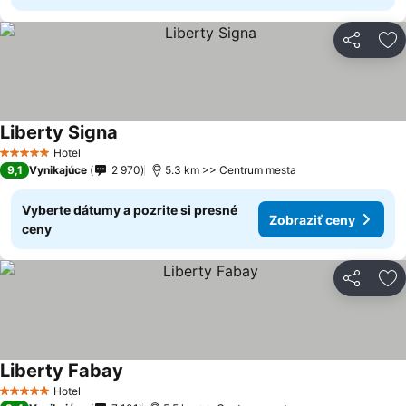
Zdieľať
Pr
Liberty Signa
Hotel
5 Počet hviezdičiek
9,1
Vynikajúce
2 970
5.3 km >> Centrum mesta
Vyberte dátumy a pozrite si presné
Zobraziť ceny
ceny
Zdieľať
Pr
Liberty Fabay
Hotel
5 Počet hviezdičiek