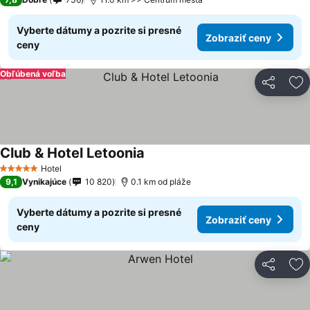
Vyberte dátumy a pozrite si presné
Zobraziť ceny
ceny
Obľúbená voľba
Zdieľať
Pr
Club & Hotel Letoonia
Hotel
5 Počet hviezdičiek
9,1
Vynikajúce
10 820
0.1 km od pláže
Vyberte dátumy a pozrite si presné
Zobraziť ceny
ceny
Zdieľať
Pr