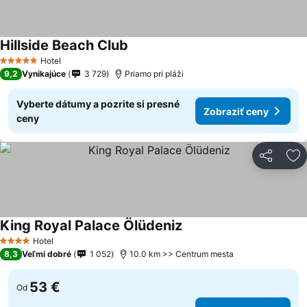
Hillside Beach Club
Hotel
5 Počet hviezdičiek
9,2
Vynikajúce
3 729
Priamo pri pláži
Vyberte dátumy a pozrite si presné
Zobraziť ceny
ceny
Zdieľať
Pr
King Royal Palace Ölüdeniz
Hotel
4 Počet hviezdičiek
8,3
Veľmi dobré
1 052
10.0 km >> Centrum mesta
53 €
Od