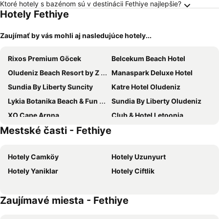
Ktoré hotely s bazénom sú v destinácii Fethiye najlepšie?
Hotely Fethiye
Zaujímať by vás mohli aj nasledujúce hotely...
Rixos Premium Göcek
Belcekum Beach Hotel
Oludeniz Beach Resort by Z Hotels
Manaspark Deluxe Hotel
Sundia By Liberty Suncity
Katre Hotel Oludeniz
Lykia Botanika Beach & Fun Club
Sundia By Liberty Oludeniz
XO Cape Arnna
Club & Hotel Letoonia
Mestské časti - Fethiye
Perdikia Beach
Orka Sunlife Resort Hotel & Aquapark
The Blue Lagoon Deluxe Hotel
Liberty Lykia
Hotely Camköy
Hotely Uzunyurt
Hotel Unique-Boutique Class - Adults Only
TELMESSOS CİTY HOTEL- Adults Only
Hotely Yaniklar
Hotely Ciftlik
Liberty Signa
Liberty Fabay
Güneş Boutique Hotel - Oludeniz
Garcia Resort & Spa
Zaujímavé miesta - Fethiye
Akdeniz Beach
Yacht Boheme Hotel-Boutique Class - Adults Only +16
Nautical Hotel
Casa Margot Hotel