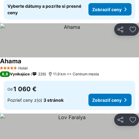
Vyberte dátumy a pozrite si presné
Zobraziť ceny
ceny
Zdieľať
Pr
Ahama
Hotel
5 Počet hviezdičiek
8,8
Vynikajúce
226
11.9 km >> Centrum mesta
1 060 €
Od
Pozrieť ceny z(o)
3 stránok
Zobraziť ceny
Zdieľať
Pr