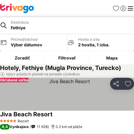
Obľúbené
Prihlási
Me
Destinácia
Fethiye
Príchod/odchod
Hostia a izby
Výber dátumov
2 hostia, 1 izba.
Zoradiť
Filtrovať
Mapa
Hotely, Fethiye (Mugla Province, Turecko)
Vplyv prijatých platieb na poradie výsledkov
Obľúbená voľba
Zdieľať
Pr
Jiva Beach Resort
Rezort
5 Počet hviezdičiek
9,4
Vynikajúce
11 628
0.2 km od pláže