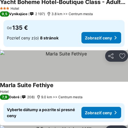
Yacht Boheme Hotel-Boutique Class - Adults Only +16
Hotel
3 Počet hviezdičiek
9,5
Vynikajúce
2 197
3.8 km >> Centrum mesta
135 €
Od
Pozrieť ceny z(o)
8 stránok
Zobraziť ceny
Zdieľať
Pr
Marla Suite Fethiye
Hotel
7,9
Dobré
208
9.0 km >> Centrum mesta
Vyberte dátumy a pozrite si presné
Zobraziť ceny
ceny