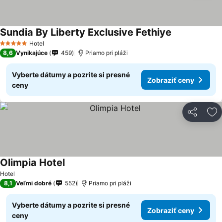
Sundia By Liberty Exclusive Fethiye
Hotel
5 Počet hviezdičiek
8,6
Vynikajúce
459
Priamo pri pláži
Vyberte dátumy a pozrite si presné
Zobraziť ceny
ceny
Zdieľať
Pr
Olimpia Hotel
Hotel
8,1
Veľmi dobré
552
Priamo pri pláži
Vyberte dátumy a pozrite si presné
Zobraziť ceny
ceny