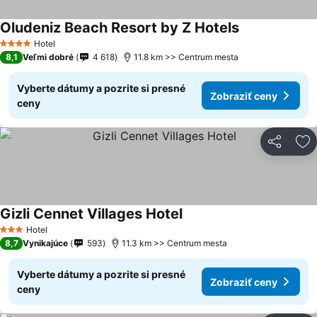
Oludeniz Beach Resort by Z Hotels
Hotel
4 Počet hviezdičiek
8,1
Veľmi dobré
4 618
11.8 km >> Centrum mesta
Vyberte dátumy a pozrite si presné
Zobraziť ceny
ceny
Zdieľať
Pr
Gizli Cennet Villages Hotel
Hotel
3 Počet hviezdičiek
8,7
Vynikajúce
593
11.3 km >> Centrum mesta
Vyberte dátumy a pozrite si presné
Zobraziť ceny
ceny