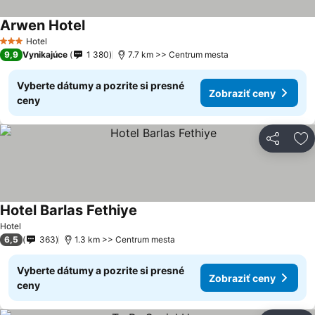
Arwen Hotel
Hotel
3 Počet hviezdičiek
9,9
Vynikajúce
1 380
7.7 km >> Centrum mesta
Vyberte dátumy a pozrite si presné
Zobraziť ceny
ceny
Zdieľať
Pr
Hotel Barlas Fethiye
Hotel
6,5
363
1.3 km >> Centrum mesta
Vyberte dátumy a pozrite si presné
Zobraziť ceny
ceny