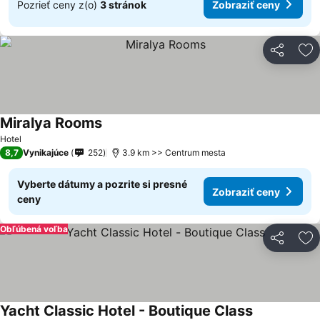
Pozrieť ceny z(o)
3 stránok
Zobraziť ceny
Zdieľať
Pr
Miralya Rooms
Hotel
8,7
Vynikajúce
252
3.9 km >> Centrum mesta
Vyberte dátumy a pozrite si presné
Zobraziť ceny
ceny
Obľúbená voľba
Zdieľať
Pr
Yacht Classic Hotel - Boutique Class