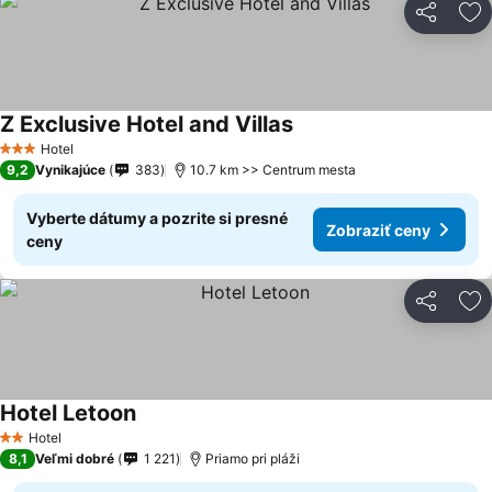
Zdieľať
Pr
Z Exclusive Hotel and Villas
Hotel
3 Počet hviezdičiek
9,2
Vynikajúce
383
10.7 km >> Centrum mesta
Vyberte dátumy a pozrite si presné
Zobraziť ceny
ceny
Zdieľať
Pr
Hotel Letoon
Hotel
2 Počet hviezdičiek
8,1
Veľmi dobré
1 221
Priamo pri pláži