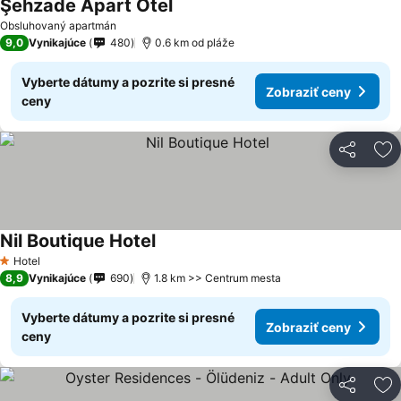
Şehzade Apart Otel
Obsluhovaný apartmán
9,0
Vynikajúce
480
0.6 km od pláže
Vyberte dátumy a pozrite si presné
Zobraziť ceny
ceny
Zdieľať
Pr
Nil Boutique Hotel
Hotel
1 Počet hviezdičiek
8,9
Vynikajúce
690
1.8 km >> Centrum mesta
Vyberte dátumy a pozrite si presné
Zobraziť ceny
ceny
Zdieľať
Pr