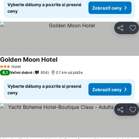
Vyberte dátumy a pozrite si presné
Zobraziť ceny
ceny
Zdieľať
Pr
Golden Moon Hotel
Hotel
3 Počet hviezdičiek
8,1
Veľmi dobré
654
0.1 km od pláže
Vyberte dátumy a pozrite si presné
Zobraziť ceny
ceny
Zdieľať
Pr