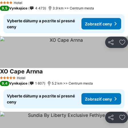
Hotel
4 Počet hviezdičiek
9,5
Vynikajúce
4 473
3.9 km >> Centrum mesta
Vyberte dátumy a pozrite si presné
Zobraziť ceny
ceny
Zdieľať
Pr
XO Cape Arnna
Hotel
5 Počet hviezdičiek
9,4
Vynikajúce
1 607
5.2 km >> Centrum mesta
Vyberte dátumy a pozrite si presné
Zobraziť ceny
ceny
Zdieľať
Pr