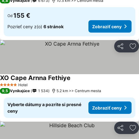
8,8
Vynikajúce
6 673
10.5 km >> Centrum mesta
155 €
Od
Pozrieť ceny z(o)
6 stránok
Zobraziť ceny
Zdieľať
Pr
XO Cape Arnna Fethiye
Hotel
5 Počet hviezdičiek
9,5
Vynikajúce
1 534
5.2 km >> Centrum mesta
Vyberte dátumy a pozrite si presné
Zobraziť ceny
ceny
Zdieľať
Pr