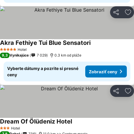
Zdieľať
Pr
Akra Fethiye Tui Blue Sensatori
Hotel
5 Počet hviezdičiek
9,3
Vynikajúce
7 029
0.3 km od pláže
Vyberte dátumy a pozrite si presné
Zobraziť ceny
ceny
Zdieľať
Pr
Dream Of Ölüdeniz Hotel
Hotel
3 Počet hviezdičiek
7,8
Dobré
736
11.0 km >> Centrum mesta