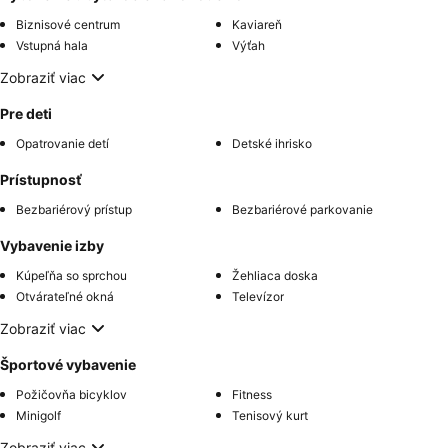
Biznisové centrum
Kaviareň
Vstupná hala
Výťah
Zobraziť viac
Pre deti
Opatrovanie detí
Detské ihrisko
Prístupnosť
Bezbariérový prístup
Bezbariérové parkovanie
Vybavenie izby
Kúpeľňa so sprchou
Žehliaca doska
Otvárateľné okná
Televízor
Zobraziť viac
Športové vybavenie
Požičovňa bicyklov
Fitness
Minigolf
Tenisový kurt
Zobraziť viac