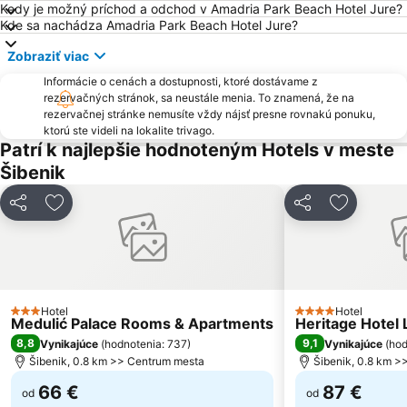
Kedy je možný príchod a odchod v Amadria Park Beach Hotel Jure?
Srednjovjekovni samostanski mediteranski vrt Sv Lovre
St Peter
Kde sa nachádza Amadria Park Beach Hotel Jure?
Katedrala Svetog Lovre
Dražica
Zobraziť viac
Ferry Biograd-Tkon
Grgur Ninski
Informácie o cenách a dostupnosti, ktoré dostávame z
Peristil
Parco isole Kornati
rezervačných stránok, sa neustále menia. To znamená, že na
rezervačnej stránke nemusíte vždy nájsť presne rovnakú ponuku,
Muzej Grada Splita
Port of Split
ktorú ste videli na lokalite trivago.
Patrí k najlepšie hodnoteným Hotels v meste
Šibenik
Zdieľať
Pridať do obľúbených
Zdieľať
Pridať do
Hotel
Hotel
3 Počet hviezdičiek
4 Počet hviezdičie
Medulić Palace Rooms & Apartments
Heritage Hotel 
8,8
9,1
Vynikajúce
(
hodnotenia: 737
)
Vynikajúce
(
hod
Šibenik, 0.8 km >> Centrum mesta
Šibenik, 0.8 km >
66 €
87 €
od
od