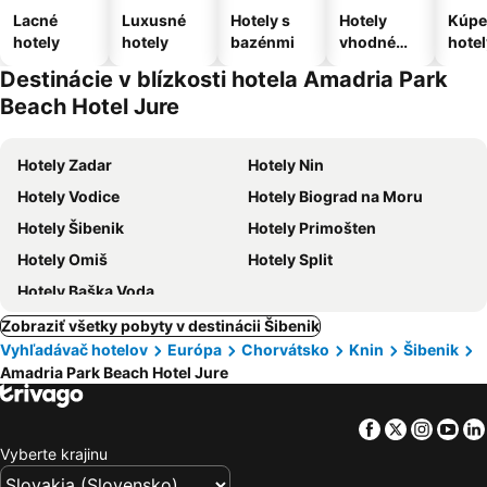
Lacné
Luxusné
Hotely s
Hotely
Kúpe
hotely
hotely
bazénmi
vhodné
hotel
pre
Destinácie v blízkosti hotela Amadria Park
domáce
Beach Hotel Jure
zvieratá
Hotely Zadar
Hotely Nin
Hotely Vodice
Hotely Biograd na Moru
Hotely Šibenik
Hotely Primošten
Hotely Omiš
Hotely Split
Hotely Baška Voda
Zobraziť všetky pobyty v destinácii Šibenik
Vyhľadávač hotelov
Európa
Chorvátsko
Knin
Šibenik
Amadria Park Beach Hotel Jure
Facebook
Twitter
Insta
Yo
Vyberte krajinu