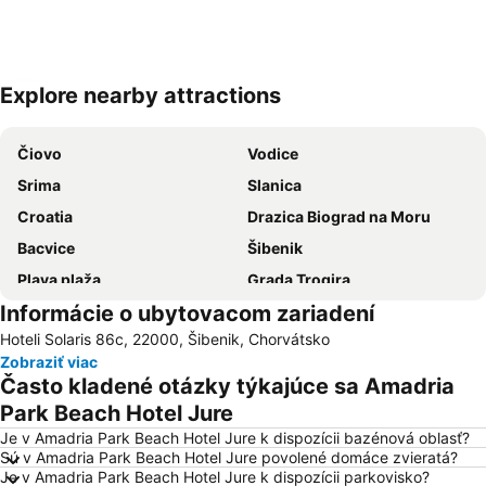
Explore nearby attractions
Rozbaliť mapu
Čiovo
Vodice
Srima
Slanica
Croatia
Drazica Biograd na Moru
Bacvice
Šibenik
Plava plaža
Grada Trogira
Informácie o ubytovacom zariadení
Trogír Promenade
Avtobusni kolodvor Split
Hoteli Solaris 86c, 22000, Šibenik, Chorvátsko
Jezera City Center
Nacionalni park Krka
Zobraziť viac
Grad Biograd na Moru
ACI Marina Vodice
Často kladené otázky týkajúce sa Amadria
Duga Uvala
Željeznički kolodvor Split
Park Beach Hotel Jure
Riva
Historic City of Trogir
Je v Amadria Park Beach Hotel Jure k dispozícii bazénová oblasť?
Sú v Amadria Park Beach Hotel Jure povolené domáce zvieratá?
Zračna Luka Split
Bosana
Je v Amadria Park Beach Hotel Jure k dispozícii parkovisko?