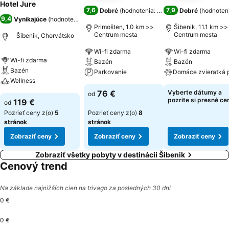
Hotel Jure
7,6
7,9
Dobré
(
hodnotenia: 5 053
)
Dobré
(
hodnoteni
9,4
Vynikajúce
(
hodnotenia: 5 890
)
Primošten, 1.0 km >>
Šibenik, 11.1 km >>
Centrum mesta
Centrum mesta
Šibenik, Chorvátsko
Wi-fi zdarma
Wi-fi zdarma
Wi-fi zdarma
Bazén
Bazén
Bazén
Parkovanie
Domáce zvieratká 
Wellness
76 €
Vyberte dátumy a
od
pozrite si presné ce
119 €
od
Pozrieť ceny z(o)
5
Pozrieť ceny z(o)
8
stránok
stránok
Zobraziť ceny
Zobraziť ceny
Zobraziť ceny
Zobraziť všetky pobyty v destinácii Šibenik
Cenový trend
Na základe najnižších cien na trivago za posledných 30 dní
0 €
0 €