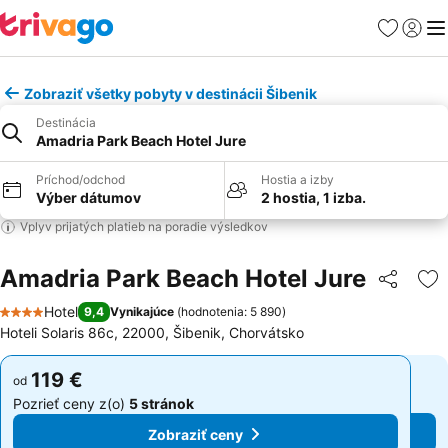
Obľúbené
Prihlási
Me
Zobraziť všetky pobyty v destinácii Šibenik
Destinácia
Amadria Park Beach Hotel Jure
Príchod/odchod
Hostia a izby
Výber dátumov
2 hostia, 1 izba.
Vplyv prijatých platieb na poradie výsledkov
Amadria Park Beach Hotel Jure
Zdieľať
Pr
Hotel
9,4
Vynikajúce
(
hodnotenia: 5 890
)
4 Počet hviezdičiek
Hoteli Solaris 86c, 22000, Šibenik, Chorvátsko
119 €
119 €
od
od
Pozrieť ceny z(o)
5 stránok
Pozrieť ceny z(o)
5 stránok
Zobraziť ceny
Zobraziť ceny