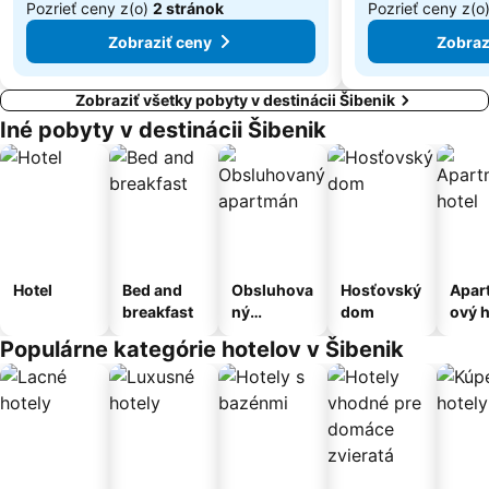
Pozrieť ceny z(o)
2 stránok
Pozrieť ceny z(o
Zobraziť ceny
Zobraz
Zobraziť všetky pobyty v destinácii Šibenik
Iné pobyty v destinácii Šibenik
Hotel
Bed and
Obsluhova
Hosťovský
Apar
breakfast
ný
dom
ový h
apartmán
Populárne kategórie hotelov v Šibenik