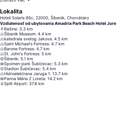
Lokalita
Hoteli Solaris 86c, 22000, Šibenik, Chorvátsko
Vzdialenosť od ubytovania Amadria Park Beach Hotel Jure
Ražine
:
3.3
km
Šibenik Museum
:
4.4
km
katedrala svetog Jakova
:
4.5
km
Saint Michael's Fortress
:
4.7
km
Barone Fortress
:
4.7
km
St. John's Fortress
:
5
km
Šibenik
:
5.1
km
Spomen-park Šubićevac
:
5.3
km
Stadion Šubićevac
:
5.4
km
Hidroelektrana Jaruga 1
:
13.7
km
Panna Mária Z Loreta
:
14.2
km
Split Airport
:
37.8
km