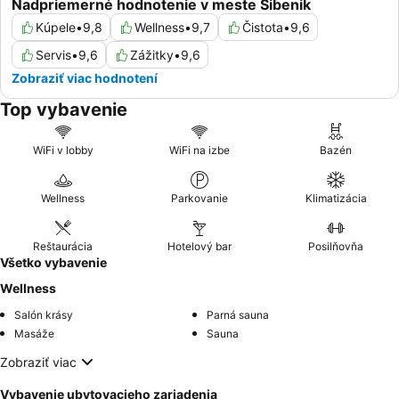
Nadpriemerné hodnotenie v meste Šibenik
Kúpele
•
9,8
Wellness
•
9,7
Čistota
•
9,6
Servis
•
9,6
Zážitky
•
9,6
Zobraziť viac hodnotení
Top vybavenie
WiFi v lobby
WiFi na izbe
Bazén
Wellness
Parkovanie
Klimatizácia
Reštaurácia
Hotelový bar
Posilňovňa
Všetko vybavenie
Wellness
Salón krásy
Parná sauna
Masáže
Sauna
Zobraziť viac
Vybavenie ubytovacieho zariadenia