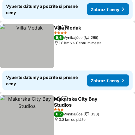
Vyberte dátumy a pozrite si presné
Zobraziť ceny
ceny
Villa Medak
Zdieľať
Pridať do obľúbených
Zobraziť ceny
4 Počet hviezdičiek
9,6
Vynikajúce
265
1.8 km >> Centrum mesta
Vyberte dátumy a pozrite si presné
Zobraziť ceny
ceny
Makarska City Bay
Zdieľať
Pridať do obľúbených
Studios
Zobraziť ceny
3 Počet hviezdičiek
8,7
Vynikajúce
333
0.8 km od pláže