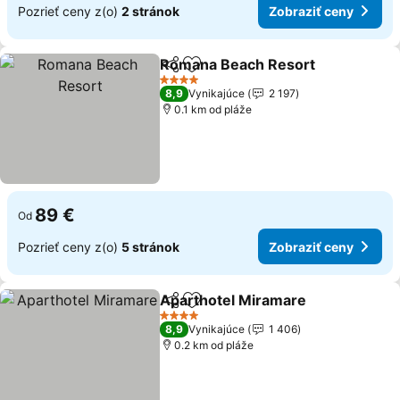
Pozrieť ceny z(o)
2 stránok
Zobraziť ceny
Romana Beach Resort
Zdieľať
Pridať do obľúbených
Zob
4 Počet hviezdičiek
8,9
Vynikajúce
2 197
0.1 km od pláže
89 €
Od
Pozrieť ceny z(o)
5 stránok
Zobraziť ceny
Aparthotel Miramare
Zdieľať
Pridať do obľúbených
Zobra
4 Počet hviezdičiek
8,9
Vynikajúce
1 406
0.2 km od pláže