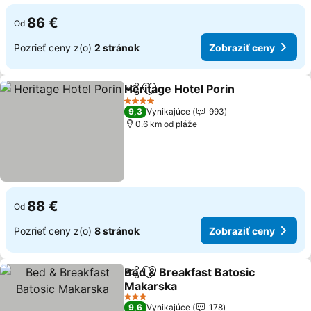
86 €
Od
Pozrieť ceny z(o)
2 stránok
Zobraziť ceny
Heritage Hotel Porin
Zdieľať
Pridať do obľúbených
Zobra
4 Počet hviezdičiek
9,3
Vynikajúce
993
0.6 km od pláže
88 €
Od
Pozrieť ceny z(o)
8 stránok
Zobraziť ceny
Bed & Breakfast Batosic
Zdieľať
Pridať do obľúbených
Makarska
Zobraziť ceny
3 Počet hviezdičiek
9,6
Vynikajúce
178