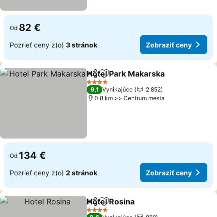
82 €
Od
Pozrieť ceny z(o)
3 stránok
Zobraziť ceny
Hotel Park Makarska
Zdieľať
Pridať do obľúbených
Zobra
4 Počet hviezdičiek
9,1
Vynikajúce
2 852
0.8 km >> Centrum mesta
134 €
Od
Pozrieť ceny z(o)
2 stránok
Zobraziť ceny
Hotel Rosina
Zdieľať
Pridať do obľúbených
Zobraziť ceny
4 Počet hviezdičiek