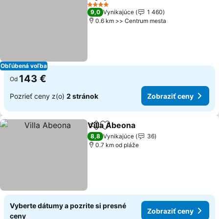
Zdieľať
Pridať do obľúbených
Zobraziť 
4 Počet hviezdičiek
9,0
Vynikajúce
1 460
0.6 km >> Centrum mesta
Obľúbená voľba
143 €
Od
Pozrieť ceny z(o)
2 stránok
Zobraziť ceny
Villa Abeona
Zdieľať
Pridať do obľúbených
Zobraziť ceny
8,8
Vynikajúce
36
0.7 km od pláže
Vyberte dátumy a pozrite si presné
Zobraziť ceny
ceny