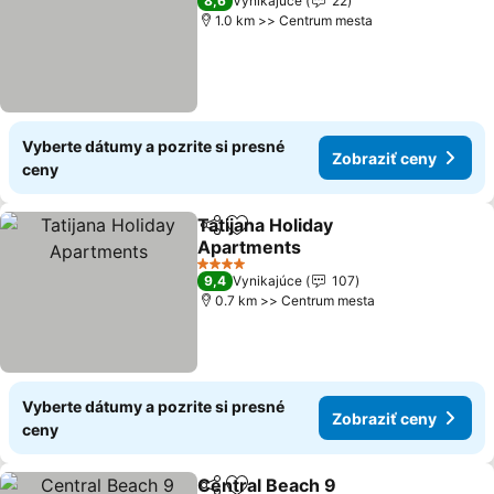
8,6
Vynikajúce
22
1.0 km >> Centrum mesta
Vyberte dátumy a pozrite si presné
Zobraziť ceny
ceny
Tatijana Holiday
Zdieľať
Pridať do obľúbených
Apartments
Zobraziť ceny
4 Počet hviezdičiek
9,4
Vynikajúce
107
0.7 km >> Centrum mesta
Vyberte dátumy a pozrite si presné
Zobraziť ceny
ceny
Central Beach 9