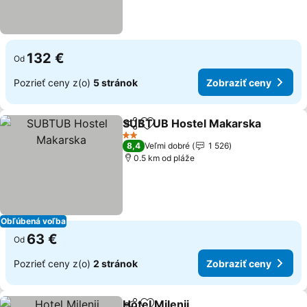
132 €
Od
Pozrieť ceny z(o)
5 stránok
Zobraziť ceny
SUBTUB Hostel Makarska
Zdieľať
Pridať do obľúbených
2 Počet hviezdičiek
8,4
Veľmi dobré
1 526
0.5 km od pláže
Obľúbená voľba
63 €
Od
Pozrieť ceny z(o)
2 stránok
Zobraziť ceny
Hotel Milenij