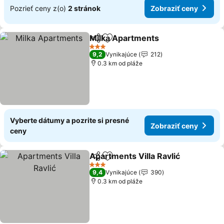
Pozrieť ceny z(o)
2 stránok
Zobraziť ceny
Milka Apartments
Zdieľať
Pridať do obľúbených
Zobraziť
3 Počet hviezdičiek
9,2
Vynikajúce
212
0.3 km od pláže
Vyberte dátumy a pozrite si presné
Zobraziť ceny
ceny
Apartments Villa Ravlić
Zdieľať
Pridať do obľúbených
Zob
3 Počet hviezdičiek
9,4
Vynikajúce
390
0.3 km od pláže