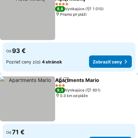
Zdieľať
Pridať do obľúbených
Zobraziť ceny
4 Počet hviezdičiek
8,8
Vynikajúce
1 010
Priamo pri pláži
93 €
Od
Pozrieť ceny z(o)
4 stránok
Zobraziť ceny
Apartments Mario
Zdieľať
Pridať do obľúbených
Zobrazi
3 Počet hviezdičiek
9,3
Vynikajúce
601
0.3 km od pláže
71 €
Od