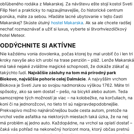
obľúbeného rodáka z Makarskej. Za návštevu ešte stojí kostol Sveti
Filip Neri a prakticky to najzaujímavejšie, čo historické centrum
ponúka, máte za sebou. Hľadáte lacné ubytovanie v tejto časti
Makarskej? Skúste útulný
hostel Makarska
. Ak sa ale chcete radšej
nechať rozmaznávať a užiť si luxus, vyberte si štvorhviezdičkový
hotel Meteor.
ODDÝCHNITE SI AKTÍVNE
Nie každému vonia dovolenka, počas ktorej by mal urobiť čo i len tri
kroky navyše ako ich urobí na trase penzión – pláž. Lenže Makarská
má také nejaké zvláštne magické schopnosti, že dokáže zlákať aj
takýchto ľudí.
Najväčšie zásluhy na tom má
prírodný park
Biokovo
, najväčšie pohorie celej Dalmácie
. A najvyšším vrchom
Biokova je Sveti Jure so svojou nadmorskou výškou 1762. Máte tri
spôsoby, ako sa sem dostať – pešo, na bicykli alebo autom. Teda
samozrejme tých možností je viac – na kolobežke, na korčuliach, na
koni či na jednorožcovi, no tieto tri sú najpravdepodobnejšie.
Prekvapivo možno najnáročnejšou bude cesta autom, pretože na
vrchol vedie asfaltka na niektorých miestach taká úzka, že na nej
má problém aj jedno auto. Každopádne, na vrchol sa oplatí dostať –
čaká vás pohľad na nekonečný horizont mora, ktorý občas pretnú