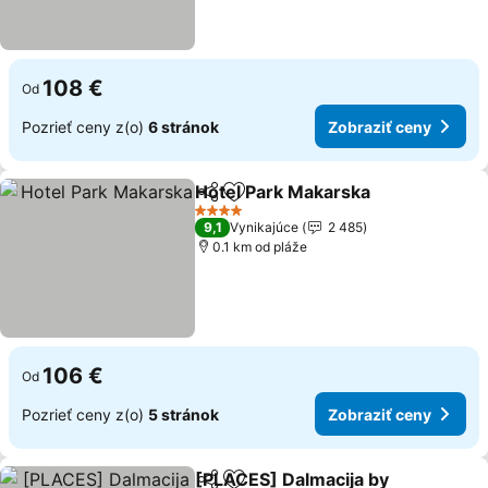
108 €
Od
Pozrieť ceny z(o)
6 stránok
Zobraziť ceny
Hotel Park Makarska
Zdieľať
Pridať do obľúbených
Zobra
4 Počet hviezdičiek
9,1
Vynikajúce
2 485
0.1 km od pláže
106 €
Od
Pozrieť ceny z(o)
5 stránok
Zobraziť ceny
[PLACES] Dalmacija by