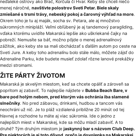
neďaleké ostrovy ako Brač, Korčula či Hvar. Keby ste chceli niečo
menej náročné,
navštívte polostrov Sveti Petar. Biele skaly
zmiešané s trsmi trávy, nebeský pokoj a čarovný výhľad na more
.
Okrem toho je tu aj maják, socha sv. Petara, ale aj množstvo
súkromných minipláží. Veľmi obľúbený je aj tandemový paragliding,
vďaka ktorému uvidíte Makarskú lepšie ako uškriekané čajky na
pobreží. Nemusíte sa báť, možno pôjde o menej adrenalínový
zážitok, ako keby ste sa mali obchádzať s ďalším autom po ceste na
Sveti Jure. A keby toho adrenalínu bolo stále málo, môžete zájsť do
Adrenaline Parku, kde budete musieť zdolať rôzne lanové prekážky
medzi stromami.
ŽITE PÁRTY ŽIVOTOM
Makarská je skvelým miestom, keď sa chcete opáliť a zároveň sa
popritom aj zabaviť. To najlepšie nájdete v
Bubba Beach Bare, v
bare pod holým nebom, pred ktorým vás ochránia iba slamené
slnečníky
. No pred zábavou, drinkami, hudbou a tancom vás
neochráni už nič. Je to pláž vzdialená približne 20 minút od tej
hlavnej a rozhodne tu máte aj viac súkromia. Ide o jedno z
najlepších miest v Makarskej, kde sa môžu mladí zabaviť. A to
druhé? Tým druhým miestom je
jaskynný bar s názvom Club Deep.
Pre niektorých je aj toto dôvod, prečo je dovolenka na Makarskej