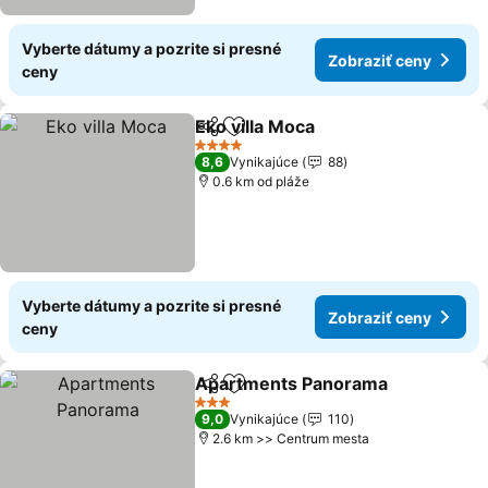
Vyberte dátumy a pozrite si presné
Zobraziť ceny
ceny
Eko villa Moca
Zdieľať
Pridať do obľúbených
Zobraziť ce
4 Počet hviezdičiek
8,6
Vynikajúce
88
0.6 km od pláže
Vyberte dátumy a pozrite si presné
Zobraziť ceny
ceny
Apartments Panorama
Zdieľať
Pridať do obľúbených
Zob
3 Počet hviezdičiek
9,0
Vynikajúce
110
2.6 km >> Centrum mesta