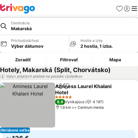
Obľúbené
Prihlási
Me
Destinácia
Makarská
Príchod/odchod
Hostia a izby
Výber dátumov
2 hostia, 1 izba.
Zoradiť
Filtrovať
Mapa
Hotely, Makarská (Split, Chorvátsko)
Vplyv prijatých platieb na poradie výsledkov
Aminess Laurel Khalani
Zdieľať
Pridať do obľúbených
Hotel
Zobraziť ceny
5 Počet hviezdičiek
8,9
Vynikajúce
4 197
1.9 km >> Centrum mesta
Obľúbená voľba