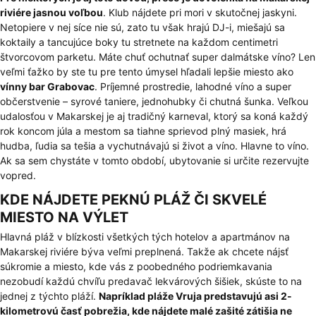
riviére jasnou voľbou
. Klub nájdete pri mori v skutočnej jaskyni.
Netopiere v nej síce nie sú, zato tu však hrajú DJ-i, miešajú sa
koktaily a tancujúce boky tu stretnete na každom centimetri
štvorcovom parketu. Máte chuť ochutnať super dalmátske víno? Len
veľmi ťažko by ste tu pre tento úmysel hľadali lepšie miesto ako
vínny bar Grabovac
. Príjemné prostredie, lahodné víno a super
občerstvenie – syrové taniere, jednohubky či chutná šunka. Veľkou
udalosťou v Makarskej je aj tradičný karneval, ktorý sa koná každý
rok koncom júla a mestom sa tiahne sprievod plný masiek, hrá
hudba, ľudia sa tešia a vychutnávajú si život a víno. Hlavne to víno.
Ak sa sem chystáte v tomto období, ubytovanie si určite rezervujte
vopred.
KDE NÁJDETE PEKNÚ PLÁŽ ČI SKVELÉ
MIESTO NA VÝLET
Hlavná pláž v blízkosti všetkých tých hotelov a apartmánov na
Makarskej riviére býva veľmi preplnená. Takže ak chcete nájsť
súkromie a miesto, kde vás z poobedného podriemkavania
nezobudí každú chvíľu predavač lekvárových šišiek, skúste to na
jednej z týchto pláží.
Napríklad pláže Vruja predstavujú asi 2-
kilometrovú časť pobrežia, kde nájdete malé zašité zátišia ne