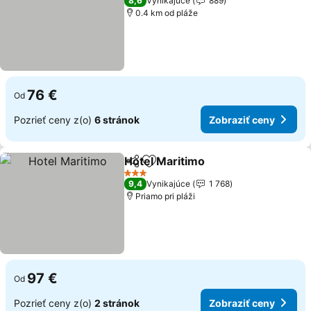
8,6
Vynikajúce
889
0.4 km od pláže
76 €
Od
Pozrieť ceny z(o)
6 stránok
Zobraziť ceny
Hotel Maritimo
Zdieľať
Pridať do obľúbených
Zobraziť ce
3 Počet hviezdičiek
9,4
Vynikajúce
1 768
Priamo pri pláži
97 €
Od
Pozrieť ceny z(o)
2 stránok
Zobraziť ceny