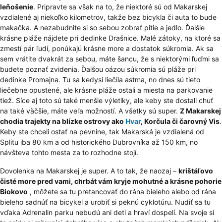
leňošenie
. Pripravte sa však na to, že niektoré sú od Makarskej
vzdialené aj niekoľko kilometrov, takže bez bicykla či auta to bude
makačka. A nezabudnite si so sebou zobrať pitie a jedlo. Ďalšie
krásne pláže nájdete pri dedinke Drašnice. Malé zátoky, na ktoré sa
zmestí pár ľudí, ponúkajú krásne more a dostatok súkromia. Ak sa
sem vrátite dvakrát za sebou, máte šancu, že s niektorými ľuďmi sa
budete poznať zvidenia. Ďalšou oázou súkromia sú pláže pri
dedinke Promajna. Tu sa kedysi liečila astma, no dnes sú tieto
liečebne opustené, ale krásne pláže ostali a miesta na parkovanie
tiež. Síce aj toto sú také menšie výletiky, ale keby ste dostali chuť
na také väčšie, máte veľa možností. A všetky sú super.
Z Makarskej
chodia trajekty na blízke ostrovy ako
Hvar
, Korčula či čarovný Vis
.
Keby ste chceli ostať na pevnine, tak Makarská je vzdialená od
Splitu iba 80 km a od historického Dubrovníka až 150 km, no
návšteva tohto mesta za to rozhodne stojí.
Dovolenka na Makarskej je super. A to tak, že naozaj –
krištáľovo
čisté more pred vami, chrbát vám kryje mohutné a krásne pohorie
Biokovo
, môžete sa tu pretancovať do rána bieleho alebo od rána
bieleho sadnúť na bicykel a urobiť si peknú cyklotúru. Nudiť sa tu
vďaka Adrenalin parku nebudú ani deti a hraví dospelí. Na svoje si