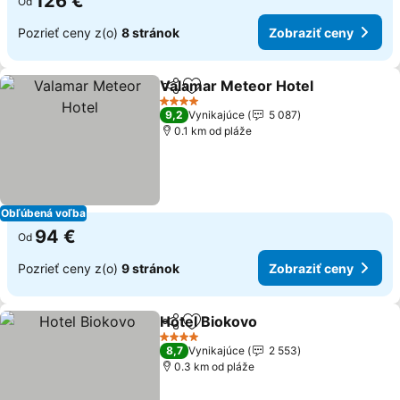
126 €
Od
Pozrieť ceny z(o)
8 stránok
Zobraziť ceny
Valamar Meteor Hotel
Zdieľať
Pridať do obľúbených
Zobr
4 Počet hviezdičiek
9,2
Vynikajúce
5 087
0.1 km od pláže
Obľúbená voľba
94 €
Od
Pozrieť ceny z(o)
9 stránok
Zobraziť ceny
Hotel Biokovo
Zdieľať
Pridať do obľúbených
Zobraziť ce
4 Počet hviezdičiek
8,7
Vynikajúce
2 553
0.3 km od pláže