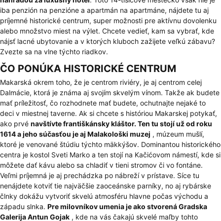
iba penzión na penzióne a apartmán na apartmáne, nájdete tu aj
príjemné historické centrum, super možnosti pre aktívnu dovolenku
alebo množstvo miest na výlet. Chcete vedieť, kam sa vybrať, kde
nájsť lacné ubytovanie a v ktorých kluboch zažijete veľkú zábavu?
Zvezte sa na vlne týchto riadkov.
ČO PONÚKA HISTORICKÉ CENTRUM
Makarská okrem toho, že je centrom riviéry, je aj centrom celej
Dalmácie, ktorá je známa aj svojím skvelým vínom. Takže ak budete
mať príležitosť, čo rozhodnete mať budete, ochutnajte nejaké to
deci v miestnej taverne. Ak si chcete s históriou Makarskej potykať,
ako prvé
navštívte františkánsky kláštor. Ten tu stojí už od roku
1614 a jeho súčasťou je aj Malakološki muzej
, múzeum mušlí,
ktoré je venované štúdiu týchto mäkkýšov. Dominantou historického
centra je kostol Sveti Marko a ten stojí na Kačićovom námestí, kde si
môžete dať kávu alebo sa chladiť v tieni stromov či vo fontáne.
Veľmi príjemná je aj prechádzka po nábreží v prístave. Síce tu
nenájdete kotviť tie najväčšie zaoceánske parníky, no aj rybárske
člnky dokážu vytvoriť skvelú atmosféru hlavne počas východu a
západu slnka.
Pre milovníkov umenia je ako stvorená Gradska
Galerija Antun Gojak
, kde na vás čakajú skvelé maľby tohto