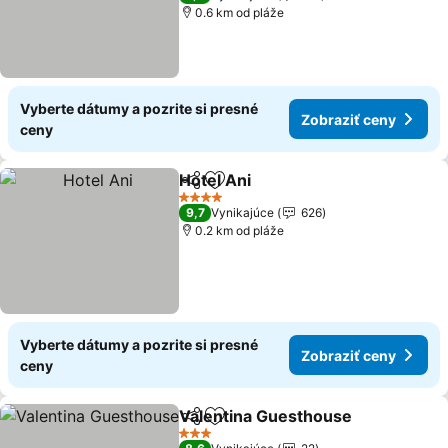
0.6 km od pláže
Vyberte dátumy a pozrite si presné
Zobraziť ceny
ceny
Hotel Ani
Zdieľať
Pridať do obľúbených
Zobraziť ceny
4 Počet hviezdičiek
9,7
Vynikajúce
626
0.2 km od pláže
Vyberte dátumy a pozrite si presné
Zobraziť ceny
ceny
Valentina Guesthouse
Zdieľať
Pridať do obľúbených
Zobr
3 Počet hviezdičiek