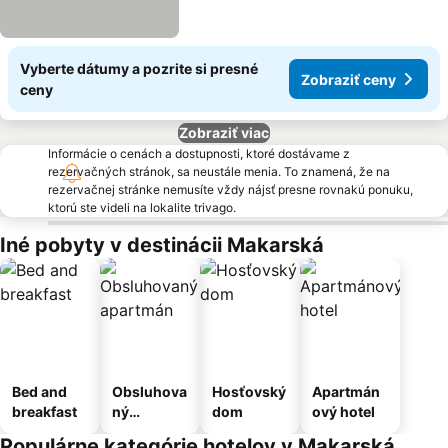
Vyberte dátumy a pozrite si presné
Zobraziť ceny
ceny
Zobraziť viac
Informácie o cenách a dostupnosti, ktoré dostávame z
rezervačných stránok, sa neustále menia. To znamená, že na
rezervačnej stránke nemusíte vždy nájsť presne rovnakú ponuku,
ktorú ste videli na lokalite trivago.
Iné pobyty v destinácii Makarská
Bed and
Obsluhova
Hosťovský
Apartmán
breakfast
ný
dom
ový hotel
apartmán
Populárne kategórie hotelov v Makarská