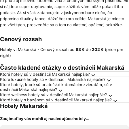
to prídu aj milovníci dobrého vína a chutných morských príšeriek. Ak
si nájdete super ubytovanie, super zážitok vám môže pokaziť iba
počasie. Ak si však zatancujete v jaskynnom bare niečo, čo
pripomína rituálny tanec, dážď čoskoro odíde. Makarská je miesto
pre všetkých, presvedčte sa o tom na vlastnej opálenej pokožke.
Cenový rozsah
Hotely v: Makarská -
Cenový rozsah
od
‎63 €
do
‎202 €
(price per
night)
Často kladené otázky o destinácii Makarská
Ktoré hotely sú v destinácii Makarská najlepšie?
Ktoré luxusné hotely sú v destinácii Makarská najlepšie?
Ktoré hotely, ktoré sú priateľské k domácim zvieratám, sú v
destinácii Makarská najlepšie?
Ktoré wellness hotely sú v destinácii Makarská najlepšie?
Ktoré hotely s bazénom sú v destinácii Makarská najlepšie?
Hotely Makarská
Zaujímať by vás mohli aj nasledujúce hotely...