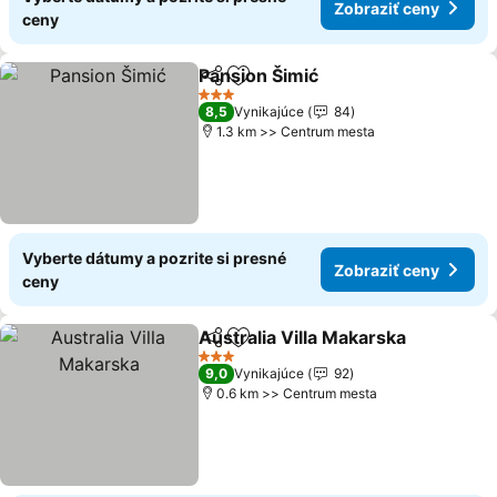
Zobraziť ceny
ceny
Pansion Šimić
Zdieľať
Pridať do obľúbených
Zobraziť cen
3 Počet hviezdičiek
8,5
Vynikajúce
84
1.3 km >> Centrum mesta
Vyberte dátumy a pozrite si presné
Zobraziť ceny
ceny
Australia Villa Makarska
Zdieľať
Pridať do obľúbených
Zo
3 Počet hviezdičiek
9,0
Vynikajúce
92
0.6 km >> Centrum mesta