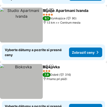
Studio Apartmani Ivanda
Zdieľať
Pridať do obľúbených
Z
4 Počet hviezdičiek
9,1
Vynikajúce
90
1.5 km >> Centrum mesta
Vyberte dátumy a pozrite si presné
Zobraziť ceny
ceny
Biokovka
Zdieľať
Pridať do obľúbených
Zobraziť ceny
3 Počet hviezdičiek
7,9
Dobré
316
Priamo pri pláži
Vyberte dátumy a pozrite si presné