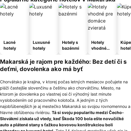
Lacné
Luxusné
Hotely s
Hotely
Kúpe
hotely
hotely
bazénmi
vhodné
hotel
pre
domáce
Makarská je rajom pre každého: Bez detí či s
zvieratá
deťmi, dovolenka ako má byť
Chorvátsko je krajina, v ktorej počas letných mesiacov počujete na
pláži častejšie slovenčinu a češtinu ako chorvátčinu. Miesto, na
ktorom je dovolenka po vlastnej osi či výhodný last minute
vyslobodením od pracovného kolotoča. A jedným z tých
najobľúbenejších je aj mestečko Makarská so svojou rovnomennou a
hlavne obľúbenou riviérou.
Tá si svoju popularitu medzi Čecho-
Slovákmi získala už vtedy, keď Škoda 100 bola ešte novučičké
auto a plátené stany s ťažkou kovovou konštrukciou boli
náhradou za luxusný hotel
. Toto 14-tisícové mestečko však nie je