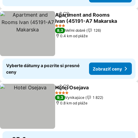
Apartment and Rooms
Zdieľať
Pridať do obľúbených
Ivan (45191-A7 Makarska
Zobraziť ceny
3 Počet hviezdičiek
8,3
Veľmi dobré
126
0.4 km od pláže
Vyberte dátumy a pozrite si presné
Zobraziť ceny
ceny
Hotel Osejava
Zdieľať
Pridať do obľúbených
Zobraziť ce
4 Počet hviezdičiek
9,3
Vynikajúce
1 822
0.8 km od pláže