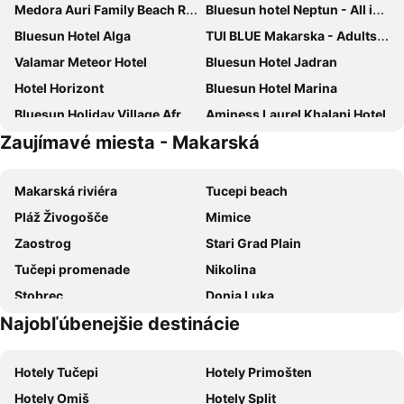
Medora Auri Family Beach Resort
Bluesun hotel Neptun - All inclusive
Bluesun Hotel Alga
TUI BLUE Makarska - Adults Only
Valamar Meteor Hotel
Bluesun Hotel Jadran
Hotel Horizont
Bluesun Hotel Marina
Bluesun Holiday Village Afrodita
Aminess Laurel Khalani Hotel
Zaujímavé miesta - Makarská
Hotel Tamaris
Bluesun Hotel Soline
Hotel Alem
[PLACES] Dalmacija by Valamar
Makarská riviéra
Tucepi beach
Beach Hotel
Bluesun hotel Berulia
Pláž Živogošče
Mimice
Hotel Biokovo
Hotel Park Makarska
Zaostrog
Stari Grad Plain
Grand Hotel Slavia
Sunny Makarska by Valamar
Tučepi promenade
Nikolina
Aparthotel Miramare
Hotel Rosina
Stobrec
Donja Luka
Maestral Adults Exclusive Hotel
Medora Orbis Mobile Homes & Glamping
Najobľúbenejšie destinácie
Letisko Brač
Zlatni Rat
Haus Pehar
Hotel Villa Bacchus
Orebic beach
Dubovica
Mobile Homes Baško Polje Campground
Villa Andrea
Hotely Tučepi
Hotely Primošten
Sveti Ivan Krstitelj
Vrboska
Heritage Hotel Kaštelet
Heritage Hotel Liberan
Hotely Omiš
Hotely Split
Park Prirode Biokovo
Badija
Hotel Villa Marija
Hotel Aurora