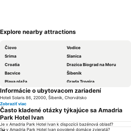
Explore nearby attractions
Rozbaliť mapu
Čiovo
Vodice
Srima
Slanica
Croatia
Drazica Biograd na Moru
Bacvice
Šibenik
Plava plaža
Grada Trogira
Informácie o ubytovacom zariadení
Trogír Promenade
Avtobusni kolodvor Split
Hoteli Solaris 86, 22000, Šibenik, Chorvátsko
Jezera City Center
Nacionalni park Krka
Zobraziť viac
Grad Biograd na Moru
ACI Marina Vodice
Často kladené otázky týkajúce sa Amadria
Duga Uvala
Željeznički kolodvor Split
Park Hotel Ivan
Riva
Historic City of Trogir
Je v Amadria Park Hotel Ivan k dispozícii bazénová oblasť?
Sú v Amadria Park Hotel Ivan povolené domáce zvieratá?