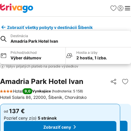
Obľúbené
Prihlási
Me
Zobraziť všetky pobyty v destinácii Šibenik
Destinácia
Amadria Park Hotel Ivan
Príchod/odchod
Hostia a izby
Výber dátumov
2 hostia, 1 izba.
Vplyv prijatých platieb na poradie výsledkov
Amadria Park Hotel Ivan
Zdieľať
Pr
Hotel
9,0
Vynikajúce
(
hodnotenia: 5 158
)
4 Počet hviezdičiek
Hoteli Solaris 86, 22000, Šibenik, Chorvátsko
137 €
137 €
od
od
Pozrieť ceny z(o)
5 stránok
Pozrieť ceny z(o)
5 stránok
Zobraziť ceny
Zobraziť ceny