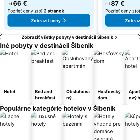
66 €
87 €
od
od
Pozrieť ceny z(o)
2 stránok
Pozrieť ceny z(o
Zobraziť ceny
Zobraz
Zobraziť všetky pobyty v destinácii Šibenik
Iné pobyty v destinácii Šibenik
Hotel
Bed and
Obsluhova
Hosťovský
Apar
breakfast
ný
dom
ový h
apartmán
Populárne kategórie hotelov v Šibenik