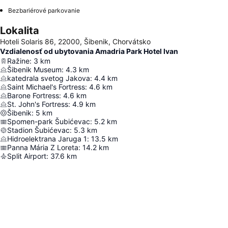
Bezbariérové parkovanie
Lokalita
Hoteli Solaris 86, 22000, Šibenik, Chorvátsko
Vzdialenosť od ubytovania Amadria Park Hotel Ivan
Ražine
:
3
km
Šibenik Museum
:
4.3
km
katedrala svetog Jakova
:
4.4
km
Saint Michael's Fortress
:
4.6
km
Barone Fortress
:
4.6
km
St. John's Fortress
:
4.9
km
Šibenik
:
5
km
Spomen-park Šubićevac
:
5.2
km
Stadion Šubićevac
:
5.3
km
Hidroelektrana Jaruga 1
:
13.5
km
Panna Mária Z Loreta
:
14.2
km
Split Airport
:
37.6
km