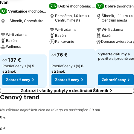
Ivan
7,6
7,9
Dobré
(
hodnotenia: 5 053
)
Dobré
(
hodnoteni
9,0
Vynikajúce
(
hodnotenia: 5 158
)
Primošten, 1.0 km >>
Šibenik, 11.1 km >>
Centrum mesta
Centrum mesta
Šibenik, Chorvátsko
Wi-fi zdarma
Wi-fi zdarma
Wi-fi zdarma
Bazén
Bazén
Bazén
Parkovanie
Wellness
Zobraziť ceny
Zobraziť ceny
76 €
Vyberte dátumy a
od
Zobraziť ceny
pozrite si presné ce
137 €
od
Pozrieť ceny z(o)
5
Pozrieť ceny z(o)
8
stránok
stránok
Zobraziť ceny
Zobraziť ceny
Zobraziť ceny
Zobraziť všetky pobyty v destinácii Šibenik
Cenový trend
Na základe najnižších cien na trivago za posledných 30 dní
0 €
0 €