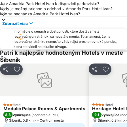
Zračna Luka Split
Bosana
Je v Amadria Park Hotel Ivan k dispozícii parkovisko?
Kedy je možný príchod a odchod v Amadria Park Hotel Ivan?
Srednjovjekovni samostanski mediteranski vrt Sv Lovre
St Peter
Kde sa nachádza Amadria Park Hotel Ivan?
Katedrala Svetog Lovre
Dražica
Zobraziť viac
Ferry Biograd-Tkon
Grgur Ninski
Informácie o cenách a dostupnosti, ktoré dostávame z
Peristil
Muzej Grada Splita
rezervačných stránok, sa neustále menia. To znamená, že na
rezervačnej stránke nemusíte vždy nájsť presne rovnakú ponuku,
Parco isole Kornati
Port of Split
ktorú ste videli na lokalite trivago.
Patrí k najlepšie hodnoteným Hotels v meste
Šibenik
Zdieľať
Pridať do obľúbených
Zdieľať
Pridať do
Hotel
Hotel
3 Počet hviezdičiek
4 Počet hviezdičie
Medulić Palace Rooms & Apartments
Heritage Hotel 
8,8
9,1
Vynikajúce
(
hodnotenia: 737
)
Vynikajúce
(
hod
Šibenik, 0.8 km >> Centrum mesta
Šibenik, 0.8 km >