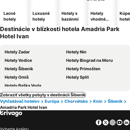
Lacné
Luxusné
Hotely s
Hotely
Kúpe
hotely
hotely
bazénmi
vhodné
hotel
pre
Destinácie v blízkosti hotela Amadria Park
domáce
Hotel Ivan
zvieratá
Hotely Zadar
Hotely Nin
Hotely Vodice
Hotely Biograd na Moru
Hotely Šibenik
Hotely Primošten
Hotely Omiš
Hotely Split
Hotely Baška Voda
Zobraziť všetky pobyty v destinácii Šibenik
Vyhľadávač hotelov
Európa
Chorvátsko
Knin
Šibenik
Amadria Park Hotel Ivan
Facebook
Twitter
Insta
Yo
Vyberte krajinu