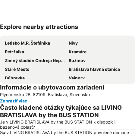
Explore nearby attractions
Rozbaliť mapu
Letisko M.R. Štefánika
Nivy
Petržalka
Kramáre
Zimný štadión Ondreja Nepelu
Ružinov
Staré Mesto
Bratislava hlavná stanica
Dúbravka
Vajnory
Informácie o ubytovacom zariadení
Neusiedler See
Termálne kúpalisko Vincov les
Plynárenská 2B, 82109, Bratislava, Slovensko
Devínska Nová Ves
Nové Mesto
Zobraziť viac
Rača
Incheba Expo Aréna
Často kladené otázky týkajúce sa LIVING
Karlova Ves
Lamač
BRATISLAVA by the BUS STATION
Záhorská Bystrica
Devín
Je v LIVING BRATISLAVA by the BUS STATION k dispozícii
bazénová oblasť?
Podunajské Biskupice
Mlynská dolina
Sú v LIVING BRATISLAVA by the BUS STATION povolené domáce