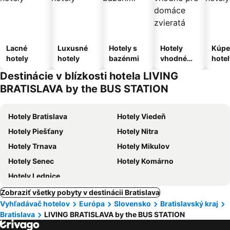
Lacné
Luxusné
Hotely s
Hotely
Kúpe
hotely
hotely
bazénmi
vhodné
hotel
pre
Destinácie v blízkosti hotela LIVING
domáce
BRATISLAVA by the BUS STATION
zvieratá
Hotely Bratislava
Hotely Viedeň
Hotely Piešťany
Hotely Nitra
Hotely Trnava
Hotely Mikulov
Hotely Senec
Hotely Komárno
Hotely Lednice
Zobraziť všetky pobyty v destinácii Bratislava
Vyhľadávač hotelov
Európa
Slovensko
Bratislavský kraj
Bratislava
LIVING BRATISLAVA by the BUS STATION