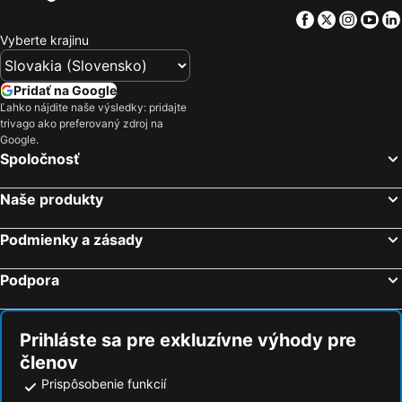
Facebook
Twitter
Insta
Yo
Vyberte krajinu
Pridať na Google
Ľahko nájdite naše výsledky: pridajte
trivago ako preferovaný zdroj na
Google.
Spoločnosť
Naše produkty
Podmienky a zásady
Podpora
Prihláste sa pre exkluzívne výhody pre
členov
Prispôsobenie funkcií