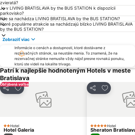
zvieratá?
Čunovo
Vienna Airport
Je v LIVING BRATISLAVA by the BUS STATION k dispozícii
Rusovce
Hrad Červený Kameň
parkovisko?
Kde sa nachádza LIVING BRATISLAVA by the BUS STATION?
Jarovce
Vrakuňa
Ktoré populárne atrakcie sa nachádzajú blízko LIVING BRATISLAVA
by the BUS STATION?
Neziderské jazero
Slovenské národné divadlo
Aquapark Senec
Avion Shopping Park
Zobraziť viac
Hviezdoslavovo námestie
Pasienky
Informácie o cenách a dostupnosti, ktoré dostávame z
rezervačných stránok, sa neustále menia. To znamená, že na
Aupark
Hlavné námestie
rezervačnej stránke nemusíte vždy nájsť presne rovnakú ponuku,
ktorú ste videli na lokalite trivago.
Parndorf Designer Outlet
Trnávka
Patrí k najlepšie hodnoteným Hotels v meste
Most SNP
Bratislava Castle
Bratislava
Obchodná
Bratislava osobný prístav
Obľúbená voľba
Zdieľať
Pridať do obľúbených
Zdieľať
Pridať do ob
Koliba
Polus City Center
Kostol svätej Alžbety - Modrý kostolík
Vinohrady
Gabčíkovo - vodné dielo
Ahoj
Kuchajda
Ufo
Hotel
Hotel
2 Počet hviezdičiek
5 Počet hviezdičiek
Hotel Galeria
Sheraton Bratislav