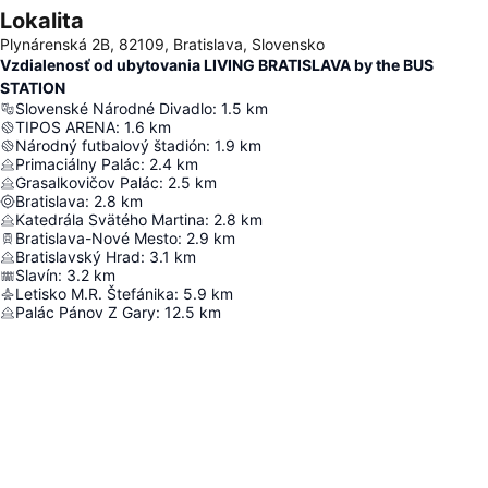
Lokalita
Plynárenská 2B, 82109, Bratislava, Slovensko
Vzdialenosť od ubytovania LIVING BRATISLAVA by the BUS
STATION
Slovenské Národné Divadlo
:
1.5
km
TIPOS ARENA
:
1.6
km
Národný futbalový štadión
:
1.9
km
Primaciálny Palác
:
2.4
km
Grasalkovičov Palác
:
2.5
km
Bratislava
:
2.8
km
Katedrála Svätého Martina
:
2.8
km
Bratislava-Nové Mesto
:
2.9
km
Bratislavský Hrad
:
3.1
km
Slavín
:
3.2
km
Letisko M.R. Štefánika
:
5.9
km
Palác Pánov Z Gary
:
12.5
km