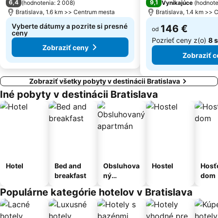
6,4
9,1
(
hodnotenia: 2 008
)
Vynikajúce
(
hodnote
Bratislava, 1.6 km >> Centrum mesta
Bratislava, 1.4 km >>
Vyberte dátumy a pozrite si presné
146 €
od
ceny
Pozrieť ceny z(o)
8 
Zobraziť ceny
Zobraziť c
Zobraziť všetky pobyty v destinácii Bratislava
Iné pobyty v destinácii Bratislava
Hotel
Bed and
Obsluhova
Hostel
Hosť
breakfast
ný
dom
apartmán
Populárne kategórie hotelov v Bratislava