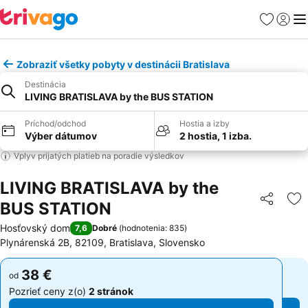
Obľúbené
Prihlási
Me
Zobraziť všetky pobyty v destinácii Bratislava
Destinácia
LIVING BRATISLAVA by the BUS STATION
Príchod/odchod
Hostia a izby
Výber dátumov
2 hostia, 1 izba.
Vplyv prijatých platieb na poradie výsledkov
LIVING BRATISLAVA by the
BUS STATION
Zdieľať
Pr
Hosťovský dom
7,6
Dobré
(
hodnotenia: 835
)
Plynárenská 2B, 82109, Bratislava, Slovensko
38 €
38 €
od
od
Pozrieť ceny z(o)
2 stránok
Pozrieť ceny z(o)
2 stránok