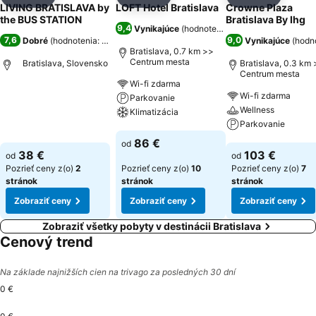
Zdieľať
Pridať do obľúbených
Zdieľať
Pridať do obľúbených
Zdieľať
Pridať d
LIVING BRATISLAVA by
LOFT Hotel Bratislava
Crowne Plaza
the BUS STATION
Bratislava By Ihg
9,4
Vynikajúce
(
hodnotenia: 13 939
)
7,6
9,0
Dobré
(
hodnotenia: 835
)
Vynikajúce
(
hodno
Bratislava, 0.7 km >>
Centrum mesta
Bratislava, Slovensko
Bratislava, 0.3 km
Centrum mesta
Wi-fi zdarma
Wi-fi zdarma
Parkovanie
Zobraziť ceny
Wellness
Klimatizácia
Parkovanie
Zobraziť ceny
86 €
od
Zobraziť ceny
38 €
103 €
od
od
Pozrieť ceny z(o)
2
Pozrieť ceny z(o)
10
Pozrieť ceny z(o)
7
stránok
stránok
stránok
Zobraziť ceny
Zobraziť ceny
Zobraziť ceny
Zobraziť všetky pobyty v destinácii Bratislava
Cenový trend
Na základe najnižších cien na trivago za posledných 30 dní
0 €