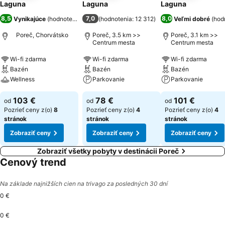
Laguna
Laguna
Laguna
8,5
7,0
8,0
Vynikajúce
(
hodnotenia: 8 638
(
)
hodnotenia: 12 312
)
Veľmi dobré
(
hod
Poreč, Chorvátsko
Poreč, 3.5 km >>
Poreč, 3.1 km >>
Centrum mesta
Centrum mesta
Wi-fi zdarma
Wi-fi zdarma
Wi-fi zdarma
Bazén
Bazén
Bazén
Wellness
Parkovanie
Parkovanie
103 €
78 €
101 €
od
od
od
Pozrieť ceny z(o)
8
Pozrieť ceny z(o)
4
Pozrieť ceny z(o)
4
stránok
stránok
stránok
Zobraziť ceny
Zobraziť ceny
Zobraziť ceny
Zobraziť všetky pobyty v destinácii Poreč
Cenový trend
Na základe najnižších cien na trivago za posledných 30 dní
0 €
0 €