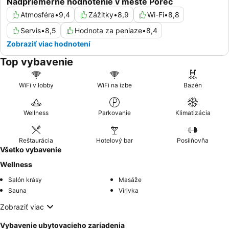
Nadpriemerné hodnotenie v meste Poreč
Atmosféra
•
9,4
Zážitky
•
8,9
Wi-Fi
•
8,8
Servis
•
8,5
Hodnota za peniaze
•
8,4
Zobraziť viac hodnotení
Top vybavenie
WiFi v lobby
WiFi na izbe
Bazén
Wellness
Parkovanie
Klimatizácia
Reštaurácia
Hotelový bar
Posilňovňa
Všetko vybavenie
Wellness
Salón krásy
Masáže
Sauna
Vírivka
Zobraziť viac
Vybavenie ubytovacieho zariadenia