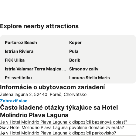
Explore nearby attractions
Rozbaliť mapu
Portoroz Beach
Koper
Istrian Riviera
Pula
FKK Ulika
Borik
Istria Valamar Terra Magica Bike
Simonov zaliv
Pri svetilniku
Laguna Stella Maris
Informácie o ubytovacom zariadení
Koversada
Adria Ankaran
Zelena laguna 2, 52440, Poreč, Chorvátsko
Girandella
Katoro
Zobraziť viac
Krka Strunjan
Aquarium Piran
Často kladené otázky týkajúce sa Hotel
Simonov zaliv
Brulo
Molindrio Plava Laguna
Aquapark Istralandia
St. Bernardin
Je v Hotel Molindrio Plava Laguna k dispozícii bazénová oblasť?
Sú v Hotel Molindrio Plava Laguna povolené domáce zvieratá?
Staro mesto Piran
Simonov zaliv Beach
Je v Hotel Molindrio Plava Laguna k dispozícii parkovisko?