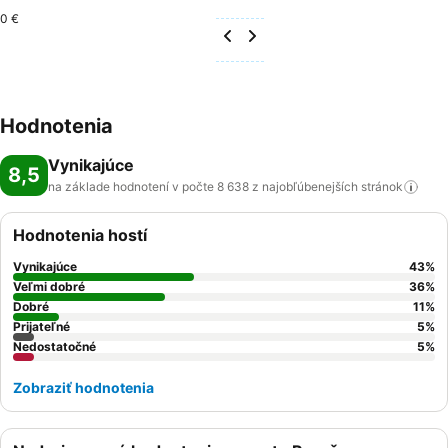
0 €
Hodnotenia
Vynikajúce
8,5
na základe hodnotení v počte 8 638 z najobľúbenejších
stránok
Hodnotenia hostí
Vynikajúce
43
%
Veľmi dobré
36
%
Dobré
11
%
Prijateľné
5
%
Nedostatočné
5
%
Zobraziť hodnotenia