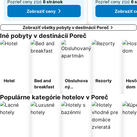
Pozrieť ceny z(o)
8 stránok
Pozrieť ceny z(o)
6 
Zobraziť ceny
Zobraziť c
Zobraziť všetky pobyty v destinácii Poreč
Iné pobyty v destinácii Poreč
Hotel
Bed and
Obsluhova
Rezorty
Hosť
breakfast
ný
dom
apartmán
Populárne kategórie hotelov v Poreč