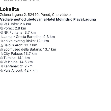
Lokalita
Zelena laguna 2, 52440, Poreč, Chorvátsko
Vzdialenosť od ubytovania Hotel Molindrio Plava Laguna
Veli Jože
:
2.6
km
Poreč
:
2.8
km
NK Funtana
:
3.7
km
Jama - Grotta Baredine
:
9.3
km
crkva svetog Blaža
:
12.1
km
Balbi's Arch
:
13.7
km
Ecomuseo della Batana
:
13.7
km
City Palace
:
13.7
km
Turnina
:
14.1
km
Valbrune
:
14.5
km
Kanfanar
:
21.2
km
Pula Airport
:
42.7
km