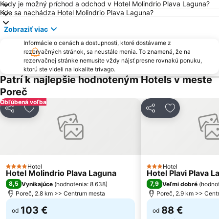
Kedy je možný príchod a odchod v Hotel Molindrio Plava Laguna?
Villas Rubin
Slovenska Obala
Kde sa nachádza Hotel Molindrio Plava Laguna?
AC Zelena Laguna
Laguna
Zobraziť viac
Ambrela
Delfin
Informácie o cenách a dostupnosti, ktoré dostávame z
Poreč 24 hours
Amarin
rezervačných stránok, sa neustále menia. To znamená, že na
rezervačnej stránke nemusíte vždy nájsť presne rovnakú ponuku,
AC Mareda
Metropol Portorož
ktorú ste videli na lokalite trivago.
Koper
Maslinica
Patrí k najlepšie hodnoteným Hotels v meste
Poreč
Parentium
Avtobusna postaja Lucija
Obľúbená voľba
Obala
Bijela Uvala
Zdieľať
Pridať do obľúbených
Zdieľať
Pridať do ob
Laguna Materada
Vestar
Nacionalni Park Brijuni
Salinera
Krajinski park Strunjan
Insula
Aquapark Žusterna
Old town
Hotel
Hotel
4 Počet hviezdičiek
3 Počet hviezdičiek
Hotel Molindrio Plava Laguna
Hotel Plavi Plava 
Brioni
8,5
7,9
Vynikajúce
(
hodnotenia: 8 638
)
Veľmi dobré
(
hodnot
Poreč, 2.8 km >> Centrum mesta
Poreč, 2.9 km >> Cen
103 €
88 €
od
od