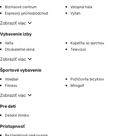
Biznisové centrum
Vstupná hala
Expresný príchod/odchod
Výťah
Zobraziť viac
Vybavenie izby
Vaňa
Kúpeľňa so sprchou
Otvárateľné okná
Televízor
Zobraziť viac
Športové vybavenie
Volejbal
Požičovňa bicyklov
Fitness
Minigolf
Zobraziť viac
Pre deti
Detské ihrisko
Prístupnosť
Bezbariérové parkovanie