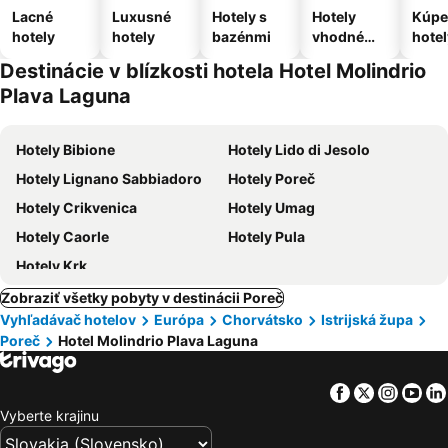
Lacné
Luxusné
Hotely s
Hotely
Kúpe
hotely
hotely
bazénmi
vhodné
hotel
pre
Destinácie v blízkosti hotela Hotel Molindrio
domáce
Plava Laguna
zvieratá
Hotely Bibione
Hotely Lido di Jesolo
Hotely Lignano Sabbiadoro
Hotely Poreč
Hotely Crikvenica
Hotely Umag
Hotely Caorle
Hotely Pula
Hotely Krk
Zobraziť všetky pobyty v destinácii Poreč
Vyhľadávač hotelov
Európa
Chorvátsko
Istrijská župa
Poreč
Hotel Molindrio Plava Laguna
Facebook
Twitter
Insta
Yo
Vyberte krajinu