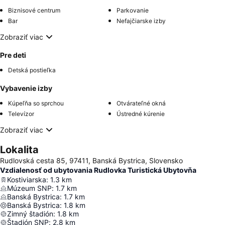
Biznisové centrum
Parkovanie
Bar
Nefajčiarske izby
Zobraziť viac
Pre deti
Detská postieľka
Vybavenie izby
Kúpeľňa so sprchou
Otvárateľné okná
Televízor
Ústredné kúrenie
Zobraziť viac
Lokalita
Rudlovská cesta 85, 97411, Banská Bystrica, Slovensko
Vzdialenosť od ubytovania Rudlovka Turistická Ubytovňa
Kostiviarska
:
1.3
km
Múzeum SNP
:
1.7
km
Banská Bystrica
:
1.7
km
Banská Bystrica
:
1.8
km
Zimný štadión
:
1.8
km
Štadión SNP
:
2.8
km