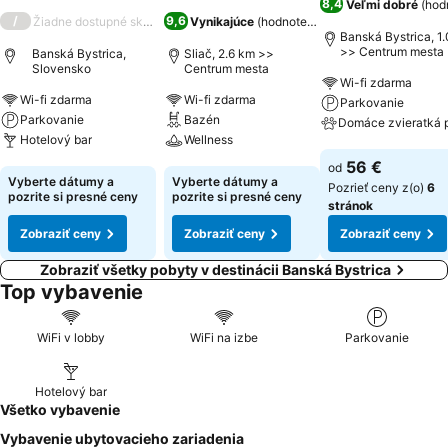
8,4
Veľmi dobré
(
hodn
/
9,6
Žiadne dostupné skóre
Vynikajúce
(
hodnotenia: 4 432
)
Banská Bystrica, 1
>> Centrum mesta
Banská Bystrica,
Sliač, 2.6 km >>
Slovensko
Centrum mesta
Wi-fi zdarma
Wi-fi zdarma
Wi-fi zdarma
Parkovanie
Parkovanie
Bazén
Hotelový bar
Wellness
Zobraziť ceny
56 €
od
Zobraziť ceny
Zobraziť ceny
Vyberte dátumy a
Vyberte dátumy a
Pozrieť ceny z(o)
6
pozrite si presné ceny
pozrite si presné ceny
stránok
Zobraziť ceny
Zobraziť ceny
Zobraziť ceny
Zobraziť všetky pobyty v destinácii Banská Bystrica
Top vybavenie
WiFi v lobby
WiFi na izbe
Parkovanie
Hotelový bar
Všetko vybavenie
Vybavenie ubytovacieho zariadenia