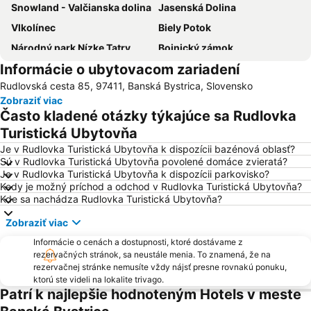
Snowland - Valčianska dolina
Jasenská Dolina
Vlkolínec
Biely Potok
Národný park Nízke Tatry
Bojnický zámok
Informácie o ubytovacom zariadení
Park Snow Donovaly
Jasná Nízke Tatry – Chopok
Rudlovská cesta 85, 97411, Banská Bystrica, Slovensko
Štadión SNP Štiavničky
Ski Krahule Center
Zobraziť viac
Ski Králiky
Liptov
Často kladené otázky týkajúce sa Rudlovka
Železničná stanica Banská Bystrica
Historické mesto Banská Štiavnica a technické pamiatky v jeho okolí
Turistická Ubytovňa
Salamandra Resort
Skalka
Je v Rudlovka Turistická Ubytovňa k dispozícii bazénová oblasť?
Sú v Rudlovka Turistická Ubytovňa povolené domáce zvieratá?
Tále
Podlavice
Je v Rudlovka Turistická Ubytovňa k dispozícii parkovisko?
Kedy je možný príchod a odchod v Rudlovka Turistická Ubytovňa?
Sásová
Ski Park Ružomberok
Kde sa nachádza Rudlovka Turistická Ubytovňa?
Radvaň
Zvolenský zámok
Zobraziť viac
Hronec-Hlobišov
Kremnička
Informácie o cenách a dostupnosti, ktoré dostávame z
Fončorda
Tajov
rezervačných stránok, sa neustále menia. To znamená, že na
rezervačnej stránke nemusíte vždy nájsť presne rovnakú ponuku,
Kráľová (Zvolen)
Folklórne slávnosti pod Poľanou
ktorú ste videli na lokalite trivago.
Jasná Nízke Tatry – Chopok
Demänovská jaskyňa slobody
Patrí k najlepšie hodnoteným Hotels v meste
Majer
Mýto Ski Centrum