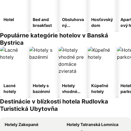
Hotel
Bed and
Obsluhova
Hosťovský
Apar
breakfast
ný
dom
ový h
apartmán
Populárne kategórie hotelov v Banská
Bystrica
Lacné
Hotely s
Hotely
Kúpeľné
Hotel
hotely
bazénmi
vhodné
hotely
park
pre
m
Destinácie v blízkosti hotela Rudlovka
domáce
Turistická Ubytovňa
zvieratá
Hotely Zakopané
Hotely Tatranská Lomnica