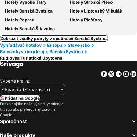
Hotely Vysoké Tatry
Hotely Štrbské Pleso
Hotely Banská Bystrica
Hotely Liptovský Mikuláš
Hotely Poprad
Hotely Piešťany
Hotely Banská Štiavnica
Zobraziť všetky pobyty v destinácii Banská Bystrica
Vyhľadávač hotelov
Európa
Slovensko
Banskobystrický kraj
Banská Bystrica
Rudlovka Turistická Ubytovňa
Facebook
Twitter
Insta
Yo
Vyberte krajinu
Pridať na Google
Ľahko nájdite naše výsledky: pridajte
trivago ako preferovaný zdroj na
Google.
Spoločnosť
Naše produkty