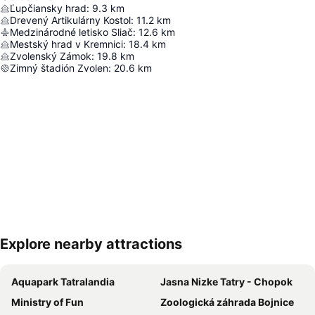
Ľupčiansky hrad
:
9.3
km
Drevený Artikulárny Kostol
:
11.2
km
Medzinárodné letisko Sliač
:
12.6
km
Mestský hrad v Kremnici
:
18.4
km
Zvolenský Zámok
:
19.8
km
Zimný štadión Zvolen
:
20.6
km
Explore nearby attractions
Rozbaliť mapu
Aquapark Tatralandia
Jasna Nizke Tatry - Chopok
Ministry of Fun
Zoologická záhrada Bojnice