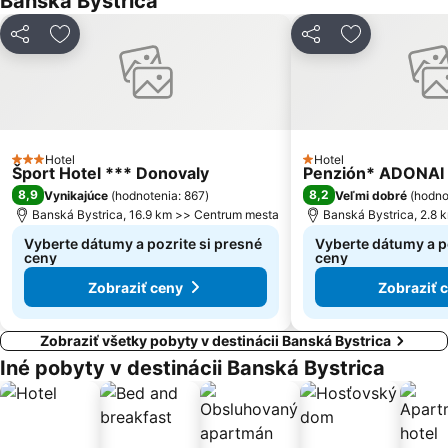
Banská Bystrica
Rajecká Lesná
Kokava-Línia
Zdieľať
Pridať do obľúbených
Zdieľať
Pridať do ob
Lyžiarske Stredisko Šachtičky
Rozprávkový zámok
Čertovica
Rudlová
Látky-Prašivá
Šalková
Remata
Kammerhof - Baníctvo na Slovensku
Hotel
Hotel
3 Počet hviezdičiek
1 Počet hviezdičiek
Šport Hotel *** Donovaly
Jakub
Kráľová
Penzión* ADONAI
8,9
8,2
Vynikajúce
(
hodnotenia: 867
)
Veľmi dobré
(
hodno
Solinky
Selce Čachovo
Banská Bystrica, 16.9 km >> Centrum mesta
Banská Bystrica, 2.8
Vyberte dátumy a pozrite si presné
Vyberte dátumy a po
ceny
ceny
Zobraziť ceny
Zobraziť 
Zobraziť všetky pobyty v destinácii Banská Bystrica
Iné pobyty v destinácii Banská Bystrica