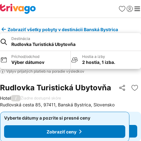
Obľúbené
Prihlási
Me
Zobraziť všetky pobyty v destinácii Banská Bystrica
Destinácia
Rudlovka Turistická Ubytovňa
Príchod/odchod
Hostia a izby
Výber dátumov
2 hostia, 1 izba.
Vplyv prijatých platieb na poradie výsledkov
Rudlovka Turistická Ubytovňa
Zdieľať
Pr
Hotel
/
Žiadne dostupné skóre
Rudlovská cesta 85, 97411, Banská Bystrica, Slovensko
Vyberte dátumy a pozrite si presné ceny
Vyberte dátumy a pozrite si presné ceny
Zobraziť ceny
Zobraziť ceny