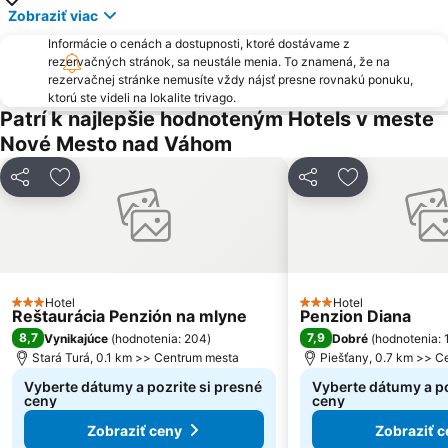
Zobraziť viac
Informácie o cenách a dostupnosti, ktoré dostávame z
rezervačných stránok, sa neustále menia. To znamená, že na
rezervačnej stránke nemusíte vždy nájsť presne rovnakú ponuku,
ktorú ste videli na lokalite trivago.
Patrí k najlepšie hodnoteným Hotels v meste
Nové Mesto nad Váhom
Zdieľať
Pridať do obľúbených
Zdieľať
Pridať do ob
Hotel
Hotel
3 Počet hviezdičiek
3 Počet hviezdičiek
Reštaurácia Penzión na mlyne
Penzion Diana
8,7
7,9
Vynikajúce
(
hodnotenia: 204
)
Dobré
(
hodnotenia: 
Stará Turá, 0.1 km >> Centrum mesta
Piešťany, 0.7 km >> C
Vyberte dátumy a pozrite si presné
Vyberte dátumy a po
ceny
ceny
Zobraziť ceny
Zobraziť c