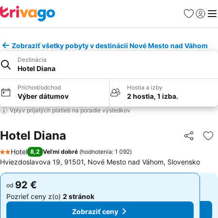
Obľúbené
Prihlási
Me
Zobraziť všetky pobyty v destinácii Nové Mesto nad Váhom
Destinácia
Hotel Diana
Príchod/odchod
Hostia a izby
Výber dátumov
2 hostia, 1 izba.
Vplyv prijatých platieb na poradie výsledkov
Hotel Diana
Zdieľať
Pr
Hotel
8,2
Veľmi dobré
(
hodnotenia: 1 092
)
2 Počet hviezdičiek
Hviezdoslavova 19, 91501, Nové Mesto nad Váhom, Slovensko
92 €
92 €
od
od
Pozrieť ceny z(o)
2 stránok
Pozrieť ceny z(o)
2 stránok
Zobraziť ceny
Zobraziť ceny