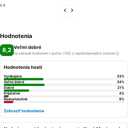
0 €
Hodnotenia
Veľmi dobré
8,2
na základe hodnotení v počte 1 092 z najobľúbenejších
stránok
Hodnotenia hostí
Vynikajúce
33
%
Veľmi dobré
34
%
Dobré
21
%
Prijateľné
4
%
Nedostatočné
8
%
Zobraziť hodnotenia