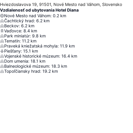
Hviezdoslavova 19, 91501, Nové Mesto nad Váhom, Slovensko
Vzdialenosť od ubytovania Hotel Diana
Nové Mesto nad Váhom
:
0.2
km
Čachtický hrad
:
6.2
km
Beckov
:
6.2
km
Vaďovce
:
8.4
km
Park miniatúr
:
9.8
km
Tematín
:
11.2
km
Praveká kniežatská mohyla
:
11.9
km
Piešťany
:
15.1
km
Vojenské historické múzeum
:
16.4
km
Dom umenia
:
18.1
km
Balneologické múzeum
:
18.3
km
Topoľčiansky hrad
:
19.2
km