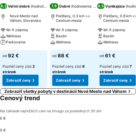
8,2
7,9
8,5
Veľmi dobré
(
hodnotenia: 1 092
Dobré
)
(
hodnotenia: 3 810
)
Vynikajúce
(
hodno
Nové Mesto nad
Piešťany, 0.3 km >>
Piešťany, 0.8 km >
Váhom, Slovensko
Centrum mesta
Centrum mesta
Wi-fi zdarma
Wi-fi zdarma
Wi-fi zdarma
Wellness
Bazén
Bazén
Parkovanie
Wellness
Wellness
Zobraziť ceny
Zobraziť ceny
Zobraziť ceny
92 €
88 €
61 €
od
od
od
Pozrieť ceny z(o)
2
Pozrieť ceny z(o)
6
Pozrieť ceny z(o)
7
stránok
stránok
stránok
Zobraziť ceny
Zobraziť ceny
Zobraziť ceny
Zobraziť všetky pobyty v destinácii Nové Mesto nad Váhom
Cenový trend
Na základe najnižších cien na trivago za posledných 30 dní
0 €
0 €