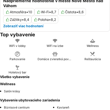
Nadpriemerné hodnotenie v meste Nové Mesto nad
Váhom
Atmosféra
•
10
Wi-Fi
•
8,7
Čistota
•
8,6
Zážitky
•
8,4
Poloha
•
8,2
Zobraziť viac hodnotení
Top vybavenie
WiFi v lobby
WiFi na izbe
Wellness
Parkovanie
Domáce zvieratká povolené
Reštaurácia
Hotelový bar
Všetko vybavenie
Wellness
Salón krásy
Vybavenie ubytovacieho zariadenia
Biznisové centrum
Kaviareň