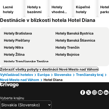
Lacné
Hotely s
Hotely
Kúpeľné
Hotel
hotely
bazénmi
vhodné
hotely
park
pre
m
Destinácie v blízkosti hotela Hotel Diana
domáce
zvieratá
Hotely Bratislava
Hotely Banská Bystrica
Hotely Piešťany
Hotely Banská Štiavnica
Hotely Nitra
Hotely Trenčín
Hotely Žilina
Hotely Bojnice
Hotely Trenčianske Teplice
Zobraziť všetky pobyty v destinácii Nové Mesto nad Váhom
Vyhľadávač hotelov
Európa
Slovensko
Trenčiansky kraj
Nové Mesto nad Váhom
Hotel Diana
Facebook
Twitter
Insta
Yo
Vyberte krajinu