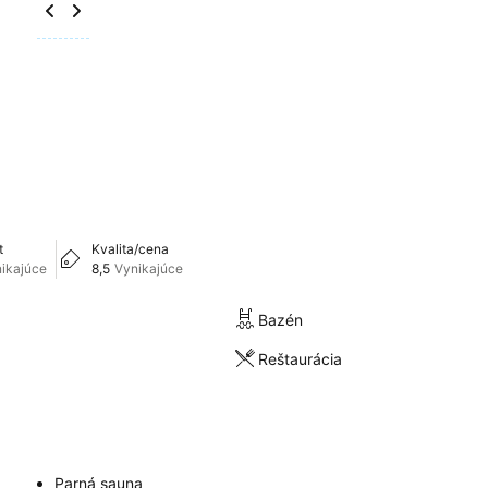
t
Kvalita/cena
ikajúce
8,5
Vynikajúce
Bazén
Reštaurácia
Parná sauna