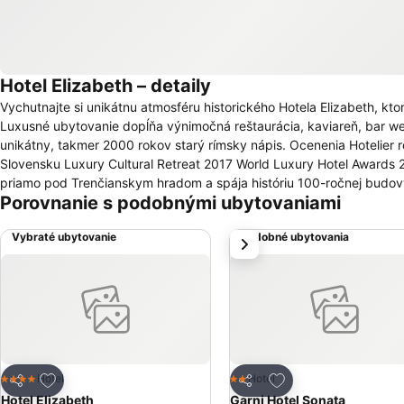
Hotel Elizabeth – detaily
Vychutnajte si unikátnu atmosféru historického Hotela Elizabeth, 
Luxusné ubytovanie dopĺňa výnimočná reštaurácia, kaviareň, bar wellness centrum a mnoho iného. Z le
unikátny, takmer 2000 rokov starý rímsky nápis. Ocenenia Hotelier roka 2018 Best City Hotel in Slovakia 2018 TOP 10 Najobľúbenejší hotel na
Slovensku Luxury Cultural Retreat 2017 World Luxury Hotel Awards 2017 World Luxur
priamo pod Trenčianskym hradom a spája históriu 100-ročnej budov
Porovnanie s podobnými ubytovaniami
kúpeľné a wellness centrum. Klimatizované ubytovacie jednotky v hoteli Elizabeth majú kúpeľňu a sú vybavené posedením, minibarom, bezplatným
Wi-Fi pripojením na internet a satelitnou TV s plochou obrazovkou. Každé ráno sa tu podávajú raňajky formou bufetu a v hotelovej reštaurácii si
Vybraté ubytovanie
Podobné ubytovania
next
pochutíte na tradičných stredomorských špecialitách a jedlách medzinárodnej kuchyne. Hotel sa nachádza priamo
Trenčianskeho hradu a miestnej železničnej stanice. Najbližší výjaz
15 minút.
Pridať do obľúbených
Pridať do obľúbený
Hotel
Hotel
4 Počet hviezdičiek
2 Počet hviezdičiek
Zdieľať
Zdieľať
Hotel Elizabeth
Garni Hotel Sonata