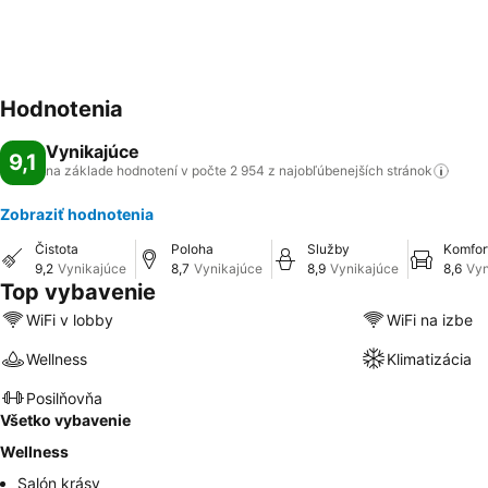
Hodnotenia
Vynikajúce
9,1
na základe hodnotení v počte 2 954 z najobľúbenejších
stránok
Zobraziť hodnotenia
Čistota
Poloha
Služby
Komfor
9,2
Vynikajúce
8,7
Vynikajúce
8,9
Vynikajúce
8,6
Vyn
Top vybavenie
WiFi v lobby
WiFi na izbe
Wellness
Klimatizácia
Posilňovňa
Všetko vybavenie
Wellness
Salón krásy