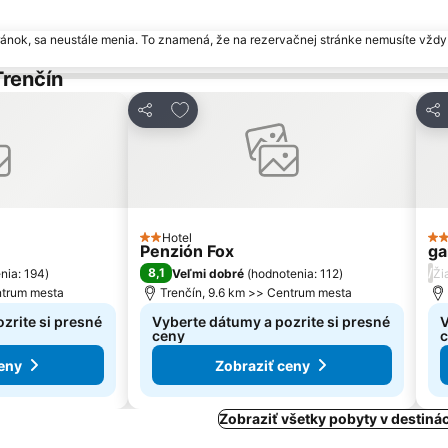
ránok, sa neustále menia. To znamená, že na rezervačnej stránke nemusíte vždy 
Trenčín
bených
Pridať do obľúbených
Zdieľať
Zdi
Hotel
2 Počet hviezdičiek
3 P
Penzión Fox
ga
8,1
/
nia: 194
)
Veľmi dobré
(
hodnotenia: 112
)
Ži
ntrum mesta
Trenčín, 9.6 km >> Centrum mesta
zrite si presné
Vyberte dátumy a pozrite si presné
V
ceny
eny
Zobraziť ceny
Zobraziť všetky pobyty v destinác