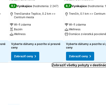
9,1
8,7
Vynikajúce
(
hodnotenia: 2 247
)
Vynikajúce
(
hodnotenia: 
>
Trenčianske Teplice, 0.2 km >>
Trenčín, 0.1 km >> Centrum
Centrum mesta
Wi-fi zdarma
Wi-fi zdarma
Bazén
Wellness
Wellness
Domáce zvieratká povolen
Zobraziť ceny
Zobraziť ceny
esné
Vyberte dátumy a pozrite si presné
Vyberte dátumy a pozrite si
ceny
ceny
Zobraziť ceny
Zobraziť ceny
Zobraziť všetky pobyty v destinác