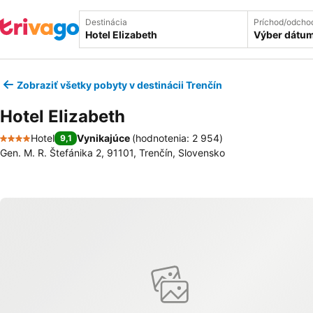
Destinácia
Príchod/odcho
Výber dátu
Zobraziť všetky pobyty v destinácii Trenčín
Hotel Elizabeth
Hotel
Vynikajúce
(
hodnotenia: 2 954
)
9,1
4 Počet hviezdičiek
Gen. M. R. Štefánika 2, 91101, Trenčín, Slovensko