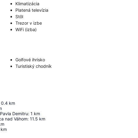
Klimatizácia
Platená televízia
Stôl
Trezor v izbe
WiFi (izba)
Golfové ihrisko
Turistiský chodník
0.4
km
m
 Pavla Demitru
:
1
km
ica nad Váhom
:
11.5
km
km
km