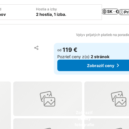
d
Hostia a izby
SK · €
Pr
mov
2 hostia, 1 izba.
Vplyv prijatých platieb na porad
Pridať do obľúbených
119 €
od
Zdieľať
Pozrieť ceny z(o)
2 stránok
Zobraziť ceny