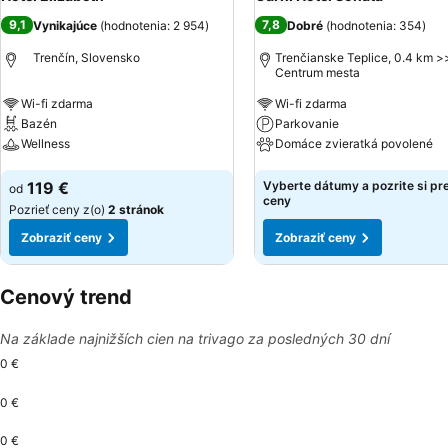
9,1
7,8
Vynikajúce
(
hodnotenia: 2 954
)
Dobré
(
hodnotenia: 354
)
Trenčín, Slovensko
Trenčianske Teplice, 0.4 km >
Centrum mesta
Wi-fi zdarma
Wi-fi zdarma
Bazén
Parkovanie
Wellness
Domáce zvieratká povolené
Zobraziť ceny
Zobraziť ceny
119 €
Vyberte dátumy a pozrite si pr
od
ceny
Pozrieť ceny z(o)
2 stránok
Zobraziť ceny
Zobraziť ceny
Cenový trend
Na základe najnižších cien na trivago za posledných 30 dní
0 €
0 €
0 €