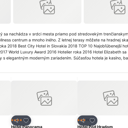
ktorý sa nachádza v srdci mesta priamo pod stredovekým trenčiansky
tnej terasy môžete na hradnej skale obdivovať
y Award 2016 Hotelier roka 2016 Hotel Elizabeth sa nachádza
y s elegantným moderným zariadením. Súčasťou hotela je kasíno, ba
 v centre Trenčína, 300 metrov od
d z diaľnice je vzdialený 2,5 km a do Trenčianskych Teplíc sa dostan
ch
Pridať do obľúbených
Pridať do obľúbe
Hotel
Hotel
4 Počet hviezdičiek
3 Počet hviezdičiek
Zdieľať
Zdieľať
Hotel Panorama
Hotel Pod Hradom