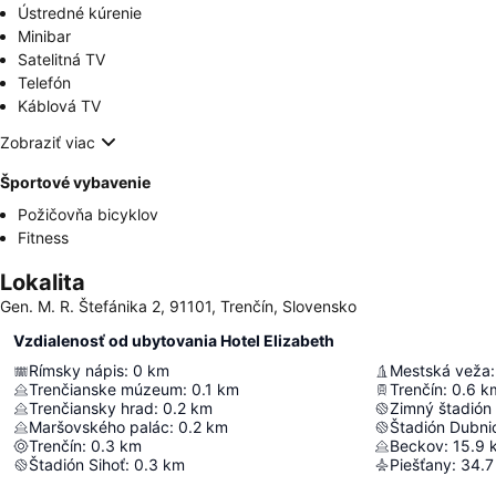
Ústredné kúrenie
Minibar
Satelitná TV
Telefón
Káblová TV
Zobraziť viac
Športové vybavenie
Požičovňa bicyklov
Fitness
Lokalita
Gen. M. R. Štefánika 2, 91101, Trenčín, Slovensko
Vzdialenosť od ubytovania Hotel Elizabeth
Rímsky nápis
:
0
km
Mestská veža
:
Trenčianske múzeum
:
0.1
km
Trenčín
:
0.6
k
Trenčiansky hrad
:
0.2
km
Zimný štadión
Maršovského palác
:
0.2
km
Štadión Dubn
Trenčín
:
0.3
km
Beckov
:
15.9
Štadión Sihoť
:
0.3
km
Piešťany
:
34.7