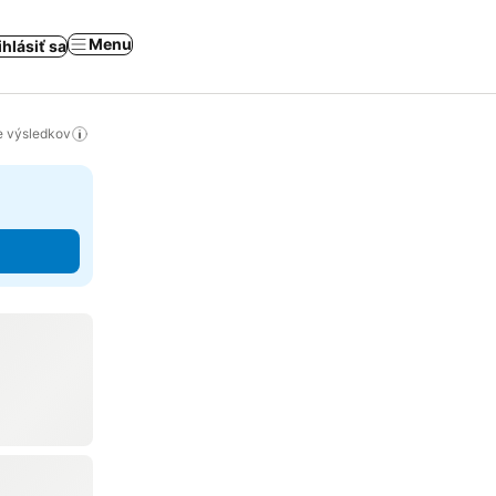
Menu
ihlásiť sa
ie výsledkov