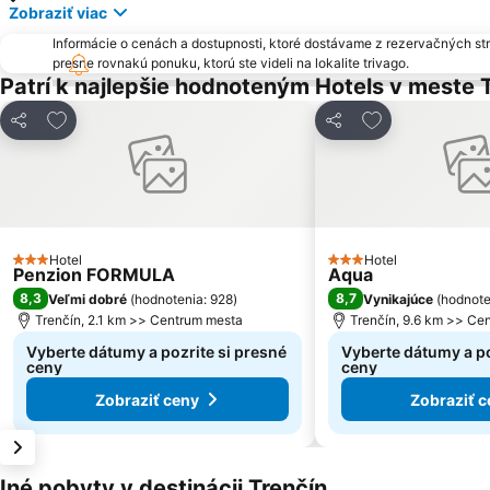
Zobraziť viac
Informácie o cenách a dostupnosti, ktoré dostávame z rezervačných st
presne rovnakú ponuku, ktorú ste videli na lokalite trivago.
Patrí k najlepšie hodnoteným Hotels v meste 
Pridať do obľúbených
Pridať do obľú
Zdieľať
Zdieľať
Hotel
Hotel
3 Počet hviezdičiek
3 Počet hviezdičiek
Penzion FORMULA
Aqua
8,3
8,7
Veľmi dobré
(
hodnotenia: 928
)
Vynikajúce
(
hodnote
Trenčín, 2.1 km >> Centrum mesta
Trenčín, 9.6 km >> Ce
Vyberte dátumy a pozrite si presné
Vyberte dátumy a po
ceny
ceny
Zobraziť ceny
Zobraziť c
Iné pobyty v destinácii Trenčín