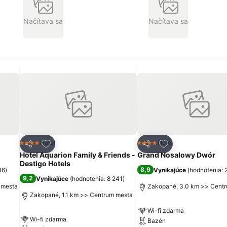
Načítava sa
Načítava sa
ch
Pridať do obľúbených
Pridať do obľúbe
Hotel
Hotel
4 Počet hviezdičiek
4 Počet hviezdičiek
Zdieľať
Zdieľať
Hotel Aquarion Family & Friends -
Grand Nosalowy Dwór
Destigo Hotels
8,9
36
)
Vynikajúce
(
hodnotenia: 
9,2
Vynikajúce
(
hodnotenia: 8 241
)
 mesta
Zakopané, 3.0 km >> Cent
Zakopané, 1.1 km >> Centrum mesta
Wi-fi zdarma
Wi-fi zdarma
Bazén