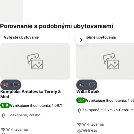
Porovnanie s podobnými ubytovaniami
Vybraté ubytovanie
Podobné ubytovania
next
Pridať do obľúbených
Pridať do obľúbený
Hotel
Hotel
3 Počet hviezdičiek
Zdieľať
Zdieľať
Kompleks Antałówka Termy &
Willa Kubik
Med
8,7
Vynikajúce
(
hodnotenia: 1 6
8,8
Vynikajúce
(
hodnotenia: 1 067
)
Zakopané, 2.3 km >> Centrum
Zakopané, Poľsko
Wi-fi zdarma
Wi-fi zdarma
Wellness