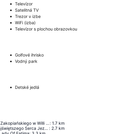
Televízor
Satelitná TV
Trezor v izbe
WiFi (izba)
Televízor s plochou obrazovkou
Golfové ihrisko
Vodný park
Detské jedlá
Muzeum Stylu Zakopiańskiego w Willi Koliba
:
1.7
km
Kaplica pw. Najświętszego Serca Jezusa w Jaszczurówce
:
2.7
km
 Lady Of Fatima
:
3.3
km