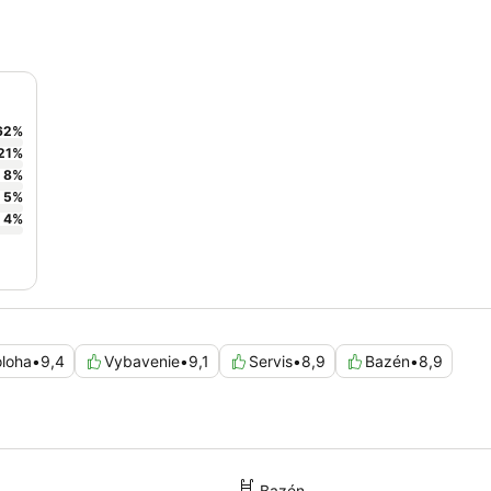
62
%
21
%
8
%
5
%
4
%
loha
•
9,4
Vybavenie
•
9,1
Servis
•
8,9
Bazén
•
8,9
Bazén