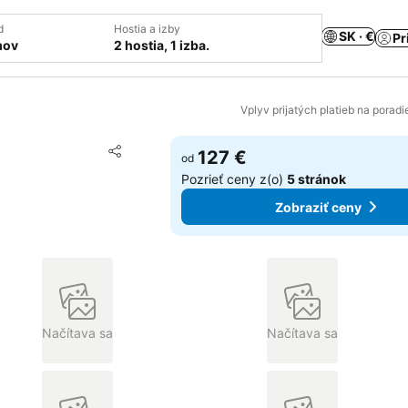
d
Hostia a izby
SK · €
Pr
mov
2 hostia, 1 izba.
Vplyv prijatých platieb na porad
Pridať do obľúbených
127 €
od
Zdieľať
Pozrieť ceny z(o)
5 stránok
Zobraziť ceny
Načítava sa
Načítava sa