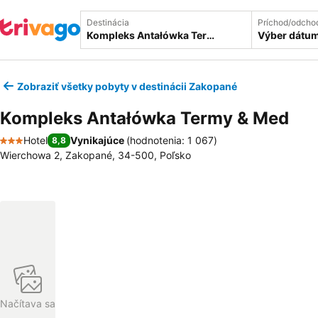
Destinácia
Príchod/odcho
Výber dátu
Zobraziť všetky pobyty v destinácii Zakopané
Kompleks Antałówka Termy & Med
Hotel
Vynikajúce
(
hodnotenia: 1 067
)
8,8
3 Počet hviezdičiek
Wierchowa 2, Zakopané, 34-500, Poľsko
Načítava sa