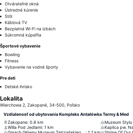
Otvárateľné okná
Ústredné kúrenie
Stôl
Káblová TV
Bezplatná Wi-Fi na izbách
Súkromná kúpeľňa
Športové vybavenie
Bowling
Fitness
Vybavenie na vodné športy
Pre deti
Detské ihrisko
Lokalita
Wierchowa 2, Zakopané, 34-500, Poľsko
Vzdialenosť od ubytovania Kompleks Antałówka Termy & Med
Zakopane
:
0.8
km
Willa Pod Jedlami
:
1
km
Gmach Główny Muzeum Tatrzańskiego im. dra Tytusa Chałubińskiego
:
1.2
km
Shrine Of Our