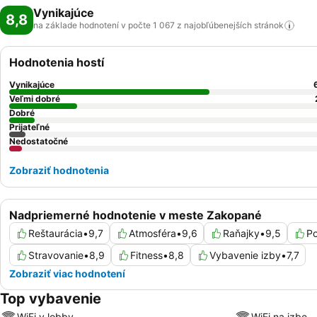
Vynikajúce
8,8
na základe hodnotení v počte 1 067 z najobľúbenejších
stránok
Hodnotenia hostí
Vynikajúce
Veľmi dobré
Dobré
Prijateľné
Nedostatočné
Zobraziť hodnotenia
Nadpriemerné hodnotenie v meste Zakopané
Reštaurácia
•
9,7
Atmosféra
•
9,6
Raňajky
•
9,5
Po
Stravovanie
•
8,9
Fitness
•
8,8
Vybavenie izby
•
7,7
Zobraziť viac hodnotení
Top vybavenie
WiFi v lobby
WiFi na izbe