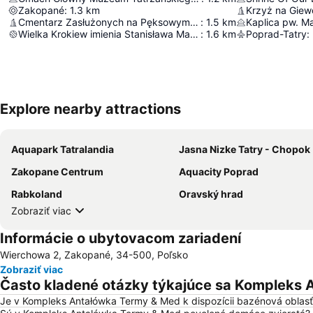
Zakopané
:
1.3
km
Krzyż na Giew
Cmentarz Zasłużonych na Pęksowym Brzyzku
:
1.5
km
Kaplica pw. Ma
Wielka Krokiew imienia Stanisława Marusarza
:
1.6
km
Poprad-Tatry
:
Explore nearby attractions
Aquapark Tatralandia
Jasna Nizke Tatry - Chopok
Zakopane Centrum
Aquacity Poprad
Rabkoland
Oravský hrad
Zobraziť viac
Informácie o ubytovacom zariadení
Wierchowa 2, Zakopané, 34-500, Poľsko
Zobraziť viac
Často kladené otázky týkajúce sa Kompleks
Je v Kompleks Antałówka Termy & Med k dispozícii bazénová oblasť