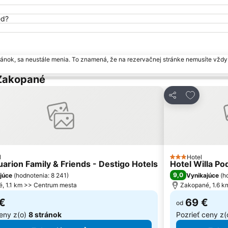
ed?
ránok, sa neustále menia. To znamená, že na rezervačnej stránke nemusíte vždy 
 Zakopané
ť do obľúbených
Pridať do 
Zdieľať
l
Hotel
iezdičiek
3 Počet hviezdič
arion Family & Friends - Destigo Hotels
Hotel Willa Po
9,0
júce
(
hodnotenia: 8 241
)
Vynikajúce
(
h
, 1.1 km >> Centrum mesta
Zakopané, 1.6 k
 €
69 €
od
ceny z(o)
8 stránok
Pozrieť ceny z