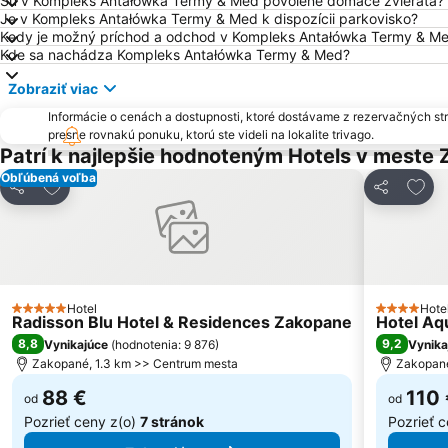
Sú v Kompleks Antałówka Termy & Med povolené domáce zvieratá?
Je v Kompleks Antałówka Termy & Med k dispozícii parkovisko?
Kedy je možný príchod a odchod v Kompleks Antałówka Termy & M
Kde sa nachádza Kompleks Antałówka Termy & Med?
Zobraziť viac
Informácie o cenách a dostupnosti, ktoré dostávame z rezervačných st
presne rovnakú ponuku, ktorú ste videli na lokalite trivago.
Patrí k najlepšie hodnoteným Hotels v meste
Obľúbená voľba
Pridať do obľúbených
Prida
Zdieľať
Zdieľať
Hotel
Hote
5 Počet hviezdičiek
4 Počet hv
Radisson Blu Hotel & Residences Zakopane
Hotel Aqu
8,8
9,2
Vynikajúce
(
hodnotenia: 9 876
)
Vynika
Zakopané, 1.3 km >> Centrum mesta
Zakopané
88 €
110
od
od
Pozrieť ceny z(o)
7 stránok
Pozrieť 