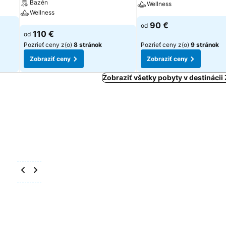
Bazén
Wellness
Wellness
90 €
od
110 €
od
Pozrieť ceny z(o)
8 stránok
Pozrieť ceny z(o)
9 stránok
Zobraziť ceny
Zobraziť ceny
Zobraziť všetky pobyty v destináci