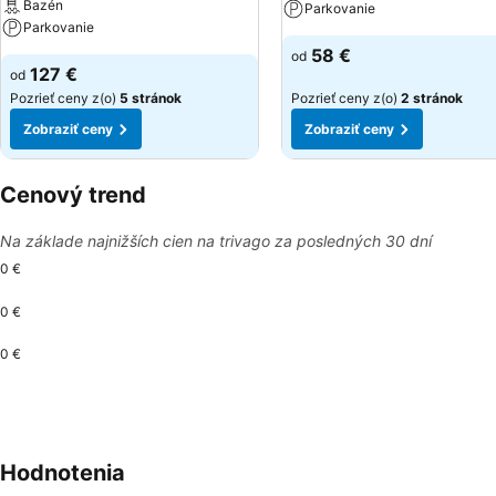
Bazén
Parkovanie
Parkovanie
58 €
od
127 €
od
Pozrieť ceny z(o)
5 stránok
Pozrieť ceny z(o)
2 stránok
Zobraziť ceny
Zobraziť ceny
Cenový trend
Na základe najnižších cien na trivago za posledných 30 dní
0 €
0 €
0 €
Hodnotenia