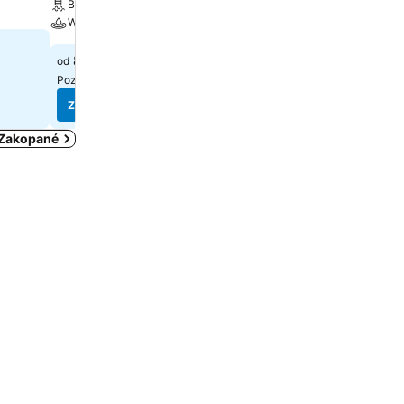
Bazén
Wellness
Wellness
93 €
od
88 €
od
Pozrieť ceny z(o)
7 stránok
Pozrieť ceny z(o)
3 stráno
Zobraziť ceny
Zobraziť ceny
i Zakopané