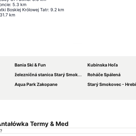
oncie
:
5.3
km
tki Boskiej Królowej Tatr
:
9.2
km
31.7
km
Rozbaliť mapu
Bania Ski & Fun
Kubínska Hoľa
železničná stanica Starý Smokovec
Roháče Spálená
Aqua Park Zakopane
Starý Smokovec - Hrebienok
 Antałówka Termy & Med
?