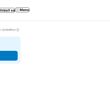
Menu
ihlásiť sa
ie výsledkov