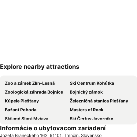
Explore nearby attractions
Rozbaliť mapu
Zoo a zámek Zlín-Lesná
Ski Centrum Kohútka
Zoologická záhrada Bojnice
Bojnický zámok
Kúpele Piešťany
Železničná stanica Piešťany
Bažant Pohoda
Masters of Rock
Skiland Stará Myjava
Ski Čertov Javorniky
Informácie o ubytovacom zariadení
Rozprávkový zámok
Skipark Kálnica
Jozefa Braneckého 162, 91101, Trenčín, Slovensko
Lodenica
Kongresové centrum Zlín