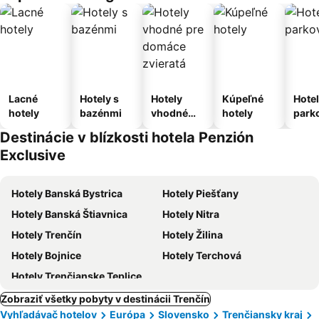
Lacné
Hotely s
Hotely
Kúpeľné
Hotel
hotely
bazénmi
vhodné
hotely
park
pre
m
Destinácie v blízkosti hotela Penzión
domáce
Exclusive
zvieratá
Hotely Banská Bystrica
Hotely Piešťany
Hotely Banská Štiavnica
Hotely Nitra
Hotely Trenčín
Hotely Žilina
Hotely Bojnice
Hotely Terchová
Hotely Trenčianske Teplice
Zobraziť všetky pobyty v destinácii Trenčín
Vyhľadávač hotelov
Európa
Slovensko
Trenčiansky kraj