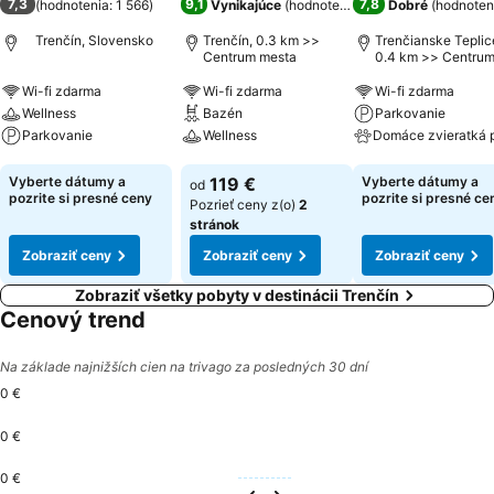
7,3
9,1
7,8
(
hodnotenia: 1 566
)
Vynikajúce
(
hodnotenia: 2 954
Dobré
)
(
hodnoten
Trenčín, Slovensko
Trenčín, 0.3 km >>
Trenčianske Teplic
Centrum mesta
0.4 km >> Centru
mesta
Wi-fi zdarma
Wi-fi zdarma
Wi-fi zdarma
Wellness
Bazén
Parkovanie
Parkovanie
Wellness
Zobraziť ceny
Zobraziť ceny
Zobraziť ceny
Vyberte dátumy a
119 €
Vyberte dátumy a
od
pozrite si presné ceny
pozrite si presné ce
Pozrieť ceny z(o)
2
stránok
Zobraziť ceny
Zobraziť ceny
Zobraziť ceny
Zobraziť všetky pobyty v destinácii Trenčín
Cenový trend
Na základe najnižších cien na trivago za posledných 30 dní
0 €
0 €
0 €