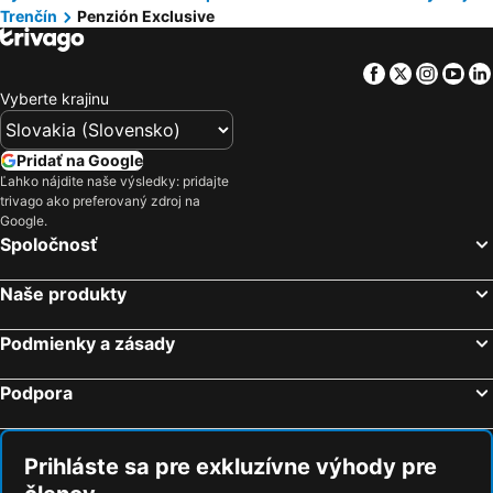
Trenčín
Penzión Exclusive
Facebook
Twitter
Insta
Yo
Vyberte krajinu
Pridať na Google
Ľahko nájdite naše výsledky: pridajte
trivago ako preferovaný zdroj na
Google.
Spoločnosť
Naše produkty
Podmienky a zásady
Podpora
Prihláste sa pre exkluzívne výhody pre