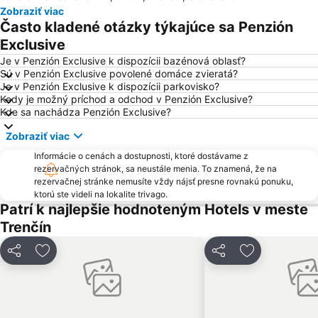
Zobraziť viac
Javorinka Čičmany
Bezovec
Často kladené otázky týkajúce sa Penzión
Kolonádový most
Ski Ráztoka
Exclusive
Je v Penzión Exclusive k dispozícii bazénová oblasť?
Sú v Penzión Exclusive povolené domáce zvieratá?
Je v Penzión Exclusive k dispozícii parkovisko?
Kedy je možný príchod a odchod v Penzión Exclusive?
Kde sa nachádza Penzión Exclusive?
Zobraziť viac
Informácie o cenách a dostupnosti, ktoré dostávame z
rezervačných stránok, sa neustále menia. To znamená, že na
rezervačnej stránke nemusíte vždy nájsť presne rovnakú ponuku,
ktorú ste videli na lokalite trivago.
Patrí k najlepšie hodnoteným Hotels v meste
Trenčín
Zdieľať
Pridať do obľúbených
Zdieľať
Pridať do ob