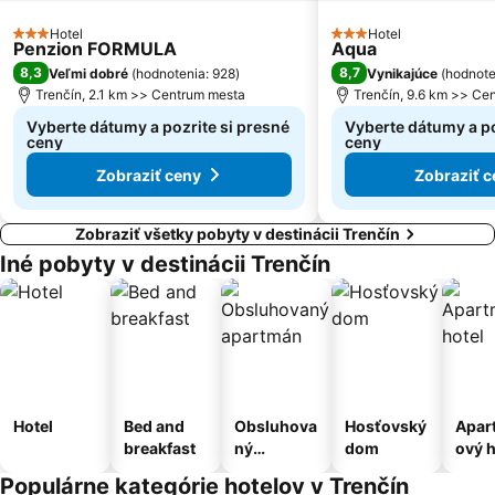
Hotel
Hotel
3 Počet hviezdičiek
3 Počet hviezdičiek
Penzion FORMULA
Aqua
8,3
8,7
Veľmi dobré
(
hodnotenia: 928
)
Vynikajúce
(
hodnote
Trenčín, 2.1 km >> Centrum mesta
Trenčín, 9.6 km >> Ce
Vyberte dátumy a pozrite si presné
Vyberte dátumy a po
ceny
ceny
Zobraziť ceny
Zobraziť c
Zobraziť všetky pobyty v destinácii Trenčín
Iné pobyty v destinácii Trenčín
Hotel
Bed and
Obsluhova
Hosťovský
Apar
breakfast
ný
dom
ový h
apartmán
Populárne kategórie hotelov v Trenčín