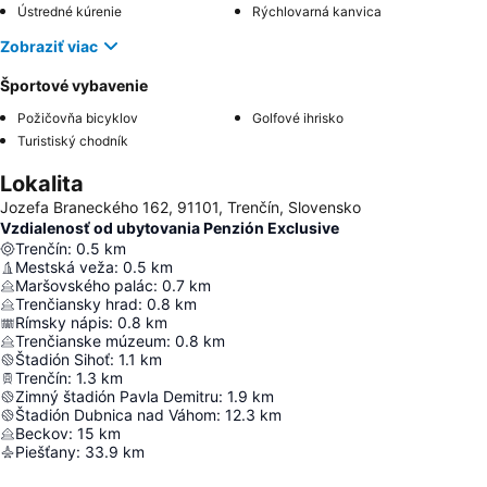
Ústredné kúrenie
Rýchlovarná kanvica
Zobraziť viac
Športové vybavenie
Požičovňa bicyklov
Golfové ihrisko
Turistiský chodník
Lokalita
Jozefa Braneckého 162, 91101, Trenčín, Slovensko
Vzdialenosť od ubytovania Penzión Exclusive
Trenčín
:
0.5
km
Mestská veža
:
0.5
km
Maršovského palác
:
0.7
km
Trenčiansky hrad
:
0.8
km
Rímsky nápis
:
0.8
km
Trenčianske múzeum
:
0.8
km
Štadión Sihoť
:
1.1
km
Trenčín
:
1.3
km
Zimný štadión Pavla Demitru
:
1.9
km
Štadión Dubnica nad Váhom
:
12.3
km
Beckov
:
15
km
Piešťany
:
33.9
km