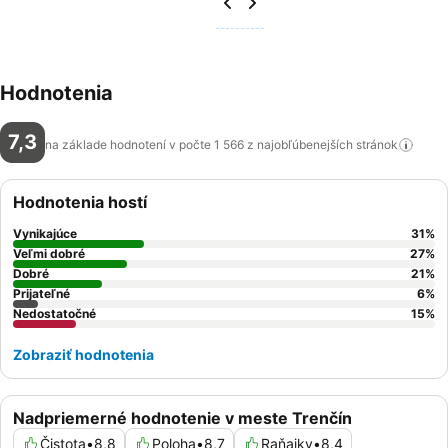
Hodnotenia
7,3
na základe hodnotení v počte 1 566 z najobľúbenejších
stránok
Hodnotenia hostí
Vynikajúce
31
%
Veľmi dobré
27
%
Dobré
21
%
Prijateľné
6
%
Nedostatočné
15
%
Zobraziť hodnotenia
Nadpriemerné hodnotenie v meste Trenčín
Čistota
•
8,8
Poloha
•
8,7
Raňajky
•
8,4