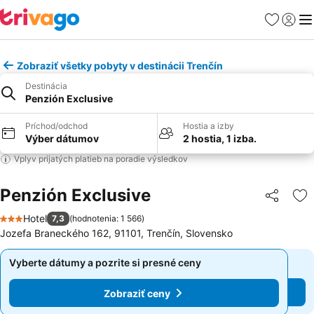
Obľúbené
Prihlási
Me
Zobraziť všetky pobyty v destinácii Trenčín
Destinácia
Penzión Exclusive
Príchod/odchod
Hostia a izby
Výber dátumov
2 hostia, 1 izba.
Vplyv prijatých platieb na poradie výsledkov
Penzión Exclusive
Zdieľať
Pr
Hotel
7,3
(
hodnotenia: 1 566
)
3 Počet hviezdičiek
Jozefa Braneckého 162, 91101, Trenčín, Slovensko
Vyberte dátumy a pozrite si presné ceny
Vyberte dátumy a pozrite si presné ceny
Zobraziť ceny
Zobraziť ceny