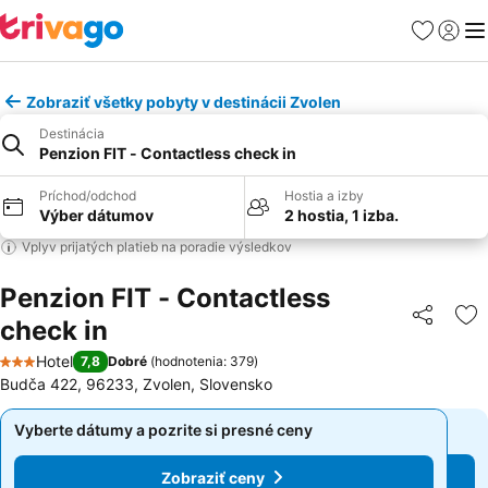
Obľúbené
Prihlási
Me
Zobraziť všetky pobyty v destinácii Zvolen
Destinácia
Penzion FIT - Contactless check in
Príchod/odchod
Hostia a izby
Výber dátumov
2 hostia, 1 izba.
Vplyv prijatých platieb na poradie výsledkov
Penzion FIT - Contactless
check in
Zdieľať
Pr
Hotel
7,8
Dobré
(
hodnotenia: 379
)
3 Počet hviezdičiek
Budča 422, 96233, Zvolen, Slovensko
Vyberte dátumy a pozrite si presné ceny
Vyberte dátumy a pozrite si presné ceny
Zobraziť ceny
Zobraziť ceny