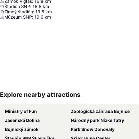
Zámok Vígľaš
:
16.8
km
Štadión SNP
:
18.8
km
Zimný štadión
:
19.5
km
Múzeum SNP
:
19.6
km
Explore nearby attractions
Rozbaliť mapu
Ministry of Fun
Zoologická záhrada Bojnice
Jasenská Dolina
Národný park Nízke Tatry
Bojnický zámok
Park Snow Donovaly
Štadión SNP Štiavničky
Ski Krahule Center