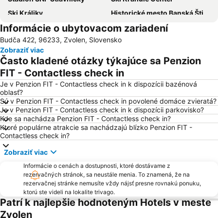
Ski Králiky
Historické mesto Banská Štiavnica a technické pamiatky v jeho okolí
Informácie o ubytovacom zariadení
Železničná stanica Banská Bystrica
Salamandra Resort
Budča 422, 96233, Zvolen, Slovensko
Ski Drozdovo
Skalka
Zobraziť viac
Podlavice
Sásová
Často kladené otázky týkajúce sa Penzion
Radvaň
Zvolenský zámok
FIT - Contactless check in
Hronec-Hlobišov
Kremnička
Je v Penzion FIT - Contactless check in k dispozícii bazénová
oblasť?
Fončorda
Tajov
Sú v Penzion FIT - Contactless check in povolené domáce zvieratá?
Je v Penzion FIT - Contactless check in k dispozícii parkovisko?
Kráľová (Zvolen)
Folklórne slávnosti pod Poľanou
Kde sa nachádza Penzion FIT - Contactless check in?
Majer
Kokava-Línia
Ktoré populárne atrakcie sa nachádzajú blízko Penzion FIT -
Contactless check in?
Lyžiarske Stredisko Šachtičky
Rozprávkový zámok
Zobraziť viac
Rudlová
Látky-Prašivá
Informácie o cenách a dostupnosti, ktoré dostávame z
Šalková
Remata
rezervačných stránok, sa neustále menia. To znamená, že na
Kammerhof - Baníctvo na Slovensku
Kráľová
rezervačnej stránke nemusíte vždy nájsť presne rovnakú ponuku,
ktorú ste videli na lokalite trivago.
Jakub
Rakytovce
Patrí k najlepšie hodnoteným Hotels v meste
Iliaš
Kordíky
Zvolen