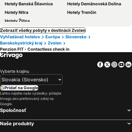
Hotely Banská Štiavnica
Hotely Demänovská Dolina
Hotely Nitra
Hotely Trenčín
Hotely Žilina
Zobraziť všetky pobyty v destinácii Zvolen
Vyhľadávač hotelov
Európa
Slovensko
Banskobystrický kraj
Zvolen
Penzion FIT - Contactless check in
Facebook
Twitter
Insta
Yo
Vyberte krajinu
Pridať na Google
Ľahko nájdite naše výsledky: pridajte
trivago ako preferovaný zdroj na
Google.
Spoločnosť
Naše produkty