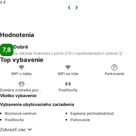
0 €
Hodnotenia
Dobré
7,8
na základe hodnotení v počte 379 z najobľúbenejších
stránok
Top vybavenie
WiFi v lobby
WiFi na izbe
Parkovanie
Domáce zvieratká povolené
Posilňovňa
Všetko vybavenie
Vybavenie ubytovacieho zariadenia
Biznisové centrum
Expresný príchod/odchod
Posilňovňa
Parkovanie
Zobraziť viac