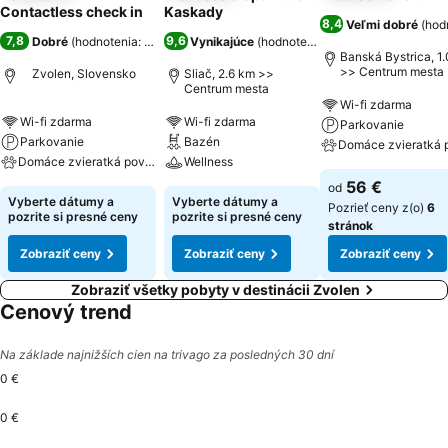
Contactless check in
Kaskady
8,4
Veľmi dobré
(
hodn
7,8
9,6
Dobré
(
hodnotenia: 379
)
Vynikajúce
(
hodnotenia: 4 432
)
Banská Bystrica, 1
>> Centrum mesta
Zvolen, Slovensko
Sliač, 2.6 km >>
Centrum mesta
Wi-fi zdarma
Wi-fi zdarma
Wi-fi zdarma
Parkovanie
Parkovanie
Bazén
Domáce zvieratká 
Domáce zvieratká povolené
Wellness
56 €
od
Vyberte dátumy a
Vyberte dátumy a
Pozrieť ceny z(o)
6
pozrite si presné ceny
pozrite si presné ceny
stránok
Zobraziť ceny
Zobraziť ceny
Zobraziť ceny
Zobraziť všetky pobyty v destinácii Zvolen
Cenový trend
Na základe najnižších cien na trivago za posledných 30 dní
0 €
0 €