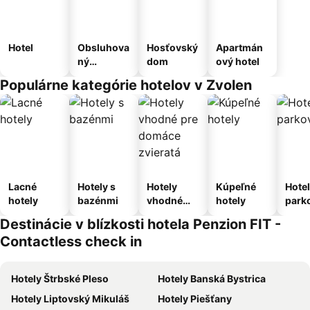
Hotel
Obsluhova
Hosťovský
Apartmán
ný
dom
ový hotel
apartmán
Populárne kategórie hotelov v Zvolen
Lacné
Hotely s
Hotely
Kúpeľné
Hotel
hotely
bazénmi
vhodné
hotely
park
pre
m
Destinácie v blízkosti hotela Penzion FIT -
domáce
Contactless check in
zvieratá
Hotely Štrbské Pleso
Hotely Banská Bystrica
Hotely Liptovský Mikuláš
Hotely Piešťany