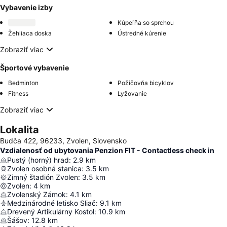
Vybavenie izby
Kúpeľňa so sprchou
Žehliaca doska
Ústredné kúrenie
Zobraziť viac
Športové vybavenie
Bedminton
Požičovňa bicyklov
Fitness
Lyžovanie
Zobraziť viac
Lokalita
Budča 422, 96233, Zvolen, Slovensko
Vzdialenosť od ubytovania Penzion FIT - Contactless check in
Pustý (horný) hrad
:
2.9
km
Zvolen osobná stanica
:
3.5
km
Zimný štadión Zvolen
:
3.5
km
Zvolen
:
4
km
Zvolenský Zámok
:
4.1
km
Medzinárodné letisko Sliač
:
9.1
km
Drevený Artikulárny Kostol
:
10.9
km
Šášov
:
12.8
km