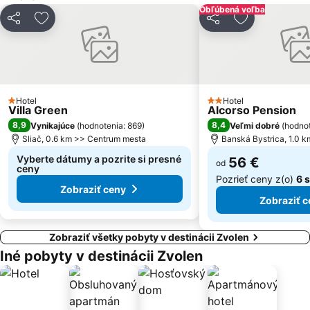
Selce Čachovo
Ski Blanc Ostrý Grúň
Obľúbená voľba
Zdieľať
Pridať do obľúbených
Zdieľať
Pridať do ob
Strelníky
Pleše – Podkonice
Moštenica
Štiavnička
Uľanka
Lomník – Dačov Lom
PARK SNOW Liptovské Revúce
Hotel
Hotel
1 Počet hviezdičiek
2 Počet hviezdičiek
Villa Green
Alcorso Pension
8,9
8,4
Vynikajúce
(
hodnotenia: 869
)
Veľmi dobré
(
hodnot
Sliač, 0.6 km >> Centrum mesta
Banská Bystrica, 1.0 
Vyberte dátumy a pozrite si presné
56 €
od
ceny
Pozrieť ceny z(o)
6 
Zobraziť ceny
Zobraziť c
Zobraziť všetky pobyty v destinácii Zvolen
Iné pobyty v destinácii Zvolen