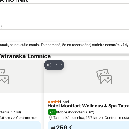
K?
ránok, sa neustále menia. To znamená, že na rezervačnej stránke nemusíte vždy 
 Tatranská Lomnica
ľúbených
Pridať do obľúbených
Zdieľať
Hotel
4 Počet hviezdičiek
Hotel Montfort Wellness & Spa Tatr
7,9
tenia: 1 468
)
Dobré
(
hodnotenia: 62
)
 1.9 km >> Centrum mesta
Tatranská Lomnica, 15.7 km >> Centrum mesta
259 €
od