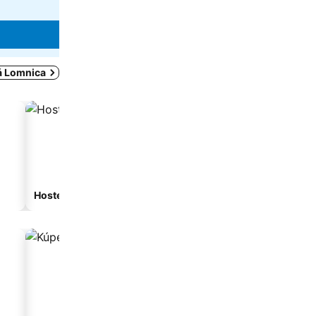
ceny
Zobraziť ceny
ká Lomnica
Hostel
Hosťovský dom