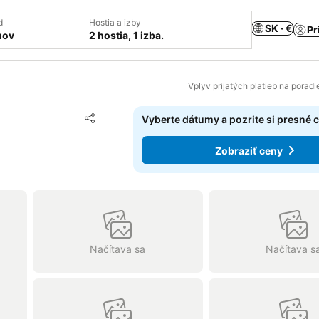
d
Hostia a izby
SK · €
Pr
mov
2 hostia, 1 izba.
Vplyv prijatých platieb na porad
Pridať do obľúbených
Vyberte dátumy a pozrite si presné 
Zdieľať
Zobraziť ceny
Načítava sa
Načítava s