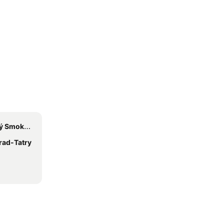
Smokovec
rad-Tatry