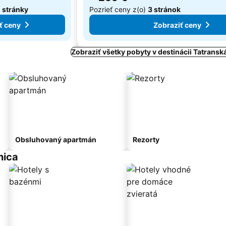
1 stránky
Pozrieť ceny z(o)
3 stránok
ť ceny
Zobraziť ceny
Zobraziť všetky pobyty v destinácii Tatrans
Obsluhovaný apartmán
Rezorty
nica