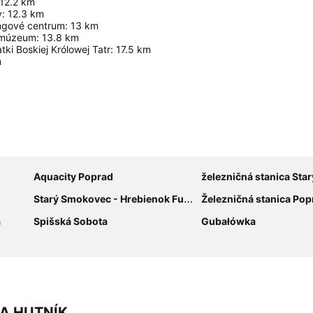
12.2
km
y
:
12.3
km
ngové centrum
:
13
km
 múzeum
:
13.8
km
tki Boskiej Królowej Tatr
:
17.5
km
m
Rozbaliť mapu
Aquacity Poprad
železničná stanica Starý 
Starý Smokovec - Hrebienok Funicular
Železničná stanica Pop
a
Spišská Sobota
Gubałówka
REA HUTNÍK