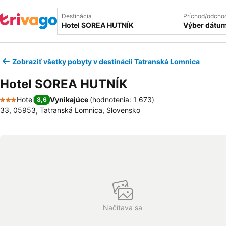
Destinácia
Príchod/odcho
Výber dátu
Zobraziť všetky pobyty v destinácii Tatranská Lomnica
Hotel SOREA HUTNÍK
Hotel
Vynikajúce
(
hodnotenia: 1 673
)
8,6
3 Počet hviezdičiek
33, 05953, Tatranská Lomnica, Slovensko
Načítava sa