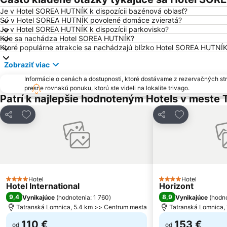
Je v Hotel SOREA HUTNÍK k dispozícii bazénová oblasť?
Sú v Hotel SOREA HUTNÍK povolené domáce zvieratá?
Je v Hotel SOREA HUTNÍK k dispozícii parkovisko?
Kde sa nachádza Hotel SOREA HUTNÍK?
Ktoré populárne atrakcie sa nachádzajú blízko Hotel SOREA HUTNÍ
Zobraziť viac
Informácie o cenách a dostupnosti, ktoré dostávame z rezervačných st
presne rovnakú ponuku, ktorú ste videli na lokalite trivago.
Patrí k najlepšie hodnoteným Hotels v meste
Pridať do obľúbených
Pridať do ob
Zdieľať
Zdieľať
Hotel
Hotel
4 Počet hviezdičiek
4 Počet hviezdičiek
Hotel International
Horizont
9,4
8,9
Vynikajúce
(
hodnotenia: 1 760
)
Vynikajúce
(
hodno
Tatranská Lomnica, 5.4 km >> Centrum mesta
Tatranská Lomnica,
110 €
153 €
od
od