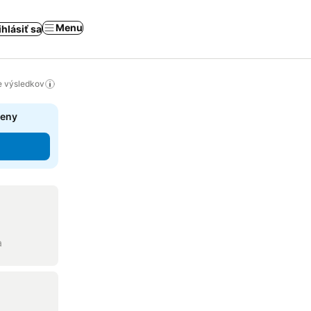
Menu
ihlásiť sa
ie výsledkov
ceny
a