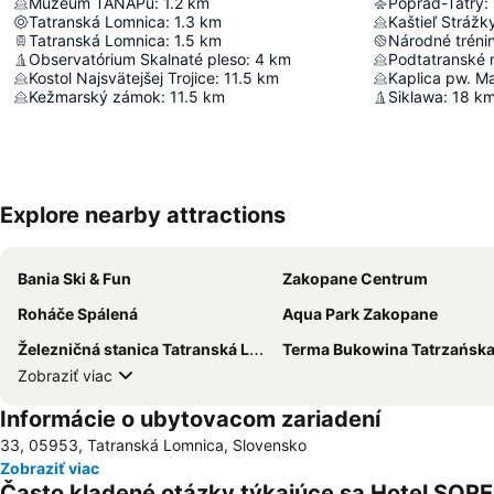
Múzeum TANAPu
:
1.2
km
Poprad-Tatry
:
Tatranská Lomnica
:
1.3
km
Kaštieľ Strážk
Tatranská Lomnica
:
1.5
km
Národné tréni
Observatórium Skalnaté pleso
:
4
km
Podtatranské
Kostol Najsvätejšej Trojice
:
11.5
km
Kaplica pw. Ma
Kežmarský zámok
:
11.5
km
Siklawa
:
18
k
Explore nearby attractions
Bania Ski & Fun
Zakopane Centrum
Roháče Spálená
Aqua Park Zakopane
Železničná stanica Tatranská Lomnica
Terma Bukowina Tatrzańsk
Zobraziť viac
Informácie o ubytovacom zariadení
33, 05953, Tatranská Lomnica, Slovensko
Zobraziť viac
Často kladené otázky týkajúce sa Hotel SO