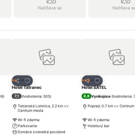
Načítava sa
Načítava s
ch
Pridať do obľúbených
Pridať do obľúbe
Hotel
Hotel
2 Počet hviezdičiek
3 Počet hviezdičiek
Zdieľať
Zdieľať
Hotel Tatranec
Hotel SATEL
7,1
8,8
16
)
(
hodnotenia: 505
)
Vynikajúce
(
hodnotenia: 
Tatranská Lomnica, 2.2 km >>
Poprad, 0.7 km >> Centrum
Centrum mesta
Wi-fi zdarma
Wi-fi zdarma
Parkovanie
Hotelový bar
Domáce zvieratká povolené