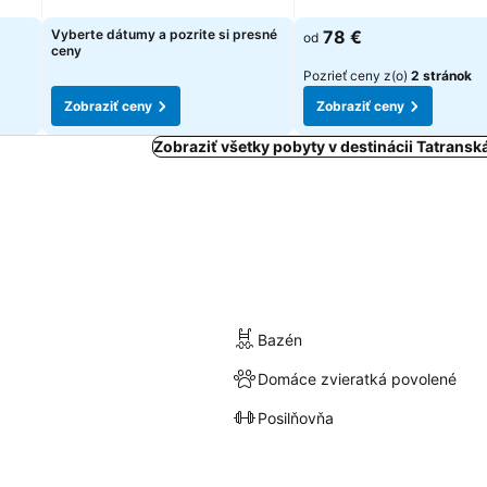
Zobraziť ceny
Zobraziť ceny
Vyberte dátumy a pozrite si presné
78 €
od
ceny
Pozrieť ceny z(o)
2 stránok
Zobraziť ceny
Zobraziť ceny
Zobraziť všetky pobyty v destinácii Tatrans
Bazén
Domáce zvieratká povolené
Posilňovňa