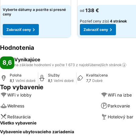
Zobraziť ceny
Zobraziť ceny
Vyberte dátumy a pozrite si presné
138 €
od
ceny
Pozrieť ceny z(o)
4 stránok
Zobraziť ceny
Zobraziť ceny
Hodnotenia
Vynikajúce
8,6
na základe hodnotení v počte 1 673 z najobľúbenejších
stránok
Poloha
Služby
Kvalita/cena
8,1
Veľmi dobré
8,1
Veľmi dobré
7,7
Dobré
Top vybavenie
WiFi v lobby
WiFi na izbe
Wellness
Parkovanie
Reštaurácia
Hotelový bar
Všetko vybavenie
Vybavenie ubytovacieho zariadenia