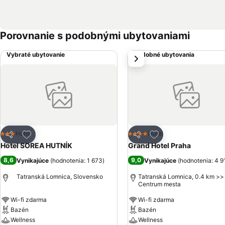
Porovnanie s podobnými ubytovaniami
Vybraté ubytovanie
Podobné ubytovania
next
Pridať do obľúbených
Pridať do obľúbený
Hotel
Hotel
3 Počet hviezdičiek
4 Počet hviezdičiek
Zdieľať
Zdieľať
Hotel SOREA HUTNÍK
Grand Hotel Praha
8,6
9,0
Vynikajúce
(
hodnotenia: 1 673
)
Vynikajúce
(
hodnotenia: 4 9
Tatranská Lomnica, Slovensko
Tatranská Lomnica, 0.4 km >>
Centrum mesta
Wi-fi zdarma
Wi-fi zdarma
Bazén
Bazén
Wellness
Wellness