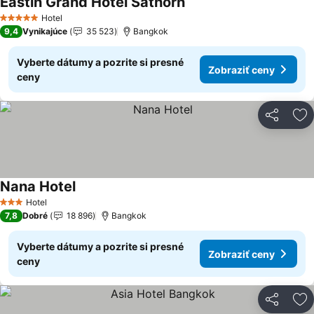
Eastin Grand Hotel Sathorn
Zobraziť ceny
Hotel
5 Počet hviezdičiek
9,4
Vynikajúce
35 523
Bangkok
Vyberte dátumy a pozrite si presné
Zobraziť ceny
ceny
Zdieľať
Pr
Nana Hotel
Zobraziť ceny
Hotel
3 Počet hviezdičiek
7,8
Dobré
18 896
Bangkok
Vyberte dátumy a pozrite si presné
Zobraziť ceny
ceny
Zdieľať
Pr