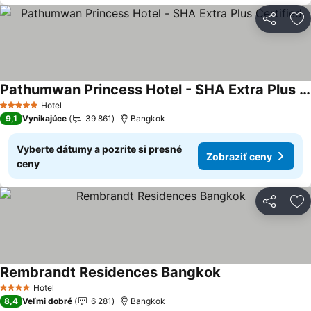
Zdieľať
Pr
Pathumwan Princess Hotel - SHA Extra Plus Certified
Zobraziť ceny
Hotel
5 Počet hviezdičiek
9,1
Vynikajúce
39 861
Bangkok
Vyberte dátumy a pozrite si presné
Zobraziť ceny
ceny
Zdieľať
Pr
Rembrandt Residences Bangkok
Zobraziť ceny
Hotel
4 Počet hviezdičiek
8,4
Veľmi dobré
6 281
Bangkok