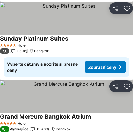
Zdieľať
Pr
Sunday Platinum Suites
Zobraziť ceny
Hotel
5 Počet hviezdičiek
7,0
1 306
Bangkok
Vyberte dátumy a pozrite si presné
Zobraziť ceny
ceny
Zdieľať
Pr
Grand Mercure Bangkok Atrium
Zobraziť ceny
Hotel
5 Počet hviezdičiek
8,5
Vynikajúce
19 488
Bangkok