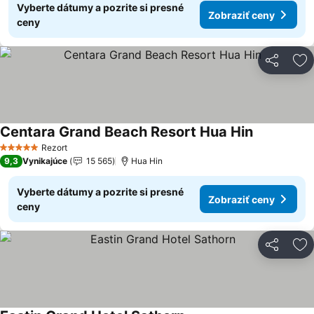
Vyberte dátumy a pozrite si presné
Zobraziť ceny
ceny
Zdieľať
Pr
Centara Grand Beach Resort Hua Hin
Zobraziť c
Rezort
5 Počet hviezdičiek
9,3
Vynikajúce
15 565
Hua Hin
Vyberte dátumy a pozrite si presné
Zobraziť ceny
ceny
Zdieľať
Pr