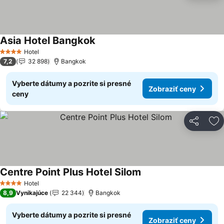
Asia Hotel Bangkok
Zobraziť ceny
Hotel
4 Počet hviezdičiek
7,2
32 898
Bangkok
Vyberte dátumy a pozrite si presné
Zobraziť ceny
ceny
Zdieľať
Pr
Centre Point Plus Hotel Silom
Zobraziť ceny
Hotel
4 Počet hviezdičiek
8,9
Vynikajúce
22 344
Bangkok
Vyberte dátumy a pozrite si presné
Zobraziť ceny