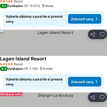
Rezort
5 Počet hviezdičiek
9,1
Vynikajúce
10 073
Malay
Vyberte dátumy a pozrite si presné
Zobraziť ceny
ceny
Zdieľať
Pr
Lagen Island Resort
Zobraziť ceny
Rezort
5 Počet hviezdičiek
9,4
Vynikajúce
2 729
El Nido
Vyberte dátumy a pozrite si presné
Zobraziť ceny
ceny
Obľúbená voľba
Zdieľať
Pr