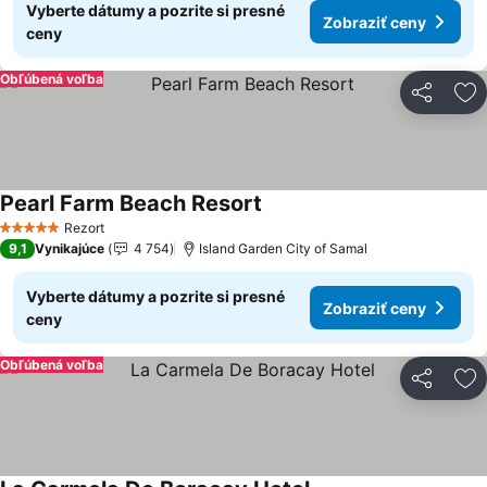
Vyberte dátumy a pozrite si presné
Zobraziť ceny
ceny
Obľúbená voľba
Zdieľať
Pr
Pearl Farm Beach Resort
Zobraziť ceny
Rezort
5 Počet hviezdičiek
9,1
Vynikajúce
4 754
Island Garden City of Samal
Vyberte dátumy a pozrite si presné
Zobraziť ceny
ceny
Obľúbená voľba
Zdieľať
Pr