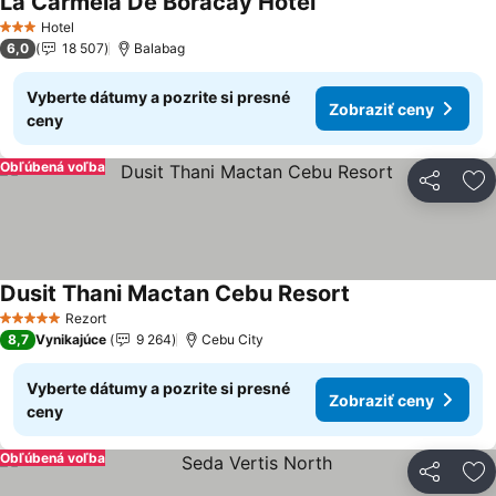
La Carmela De Boracay Hotel
Zobraziť ceny
Hotel
3 Počet hviezdičiek
6,0
18 507
Balabag
Vyberte dátumy a pozrite si presné
Zobraziť ceny
ceny
Obľúbená voľba
Zdieľať
Pr
Dusit Thani Mactan Cebu Resort
Zobraziť ceny
Rezort
5 Počet hviezdičiek
8,7
Vynikajúce
9 264
Cebu City
Vyberte dátumy a pozrite si presné
Zobraziť ceny
ceny
Obľúbená voľba
Zdieľať
Pr