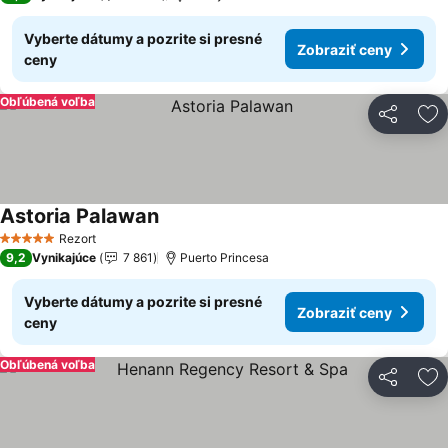
Vyberte dátumy a pozrite si presné
Zobraziť ceny
ceny
Obľúbená voľba
Zdieľať
Pr
Astoria Palawan
Zobraziť ceny
Rezort
5 Počet hviezdičiek
9,2
Vynikajúce
7 861
Puerto Princesa
Vyberte dátumy a pozrite si presné
Zobraziť ceny
ceny
Obľúbená voľba
Zdieľať
Pr