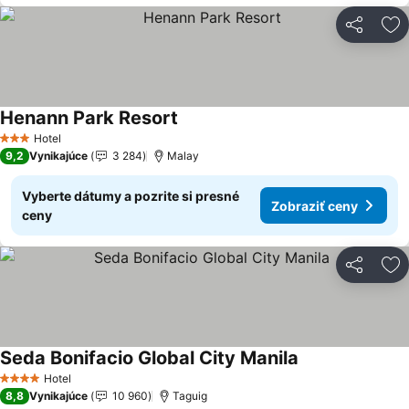
Zdieľať
Pr
Henann Park Resort
Zobraziť ceny
Hotel
3 Počet hviezdičiek
9,2
Vynikajúce
3 284
Malay
Vyberte dátumy a pozrite si presné
Zobraziť ceny
ceny
Zdieľať
Pr
Seda Bonifacio Global City Manila
Zobraziť ceny
Hotel
4 Počet hviezdičiek
8,8
Vynikajúce
10 960
Taguig