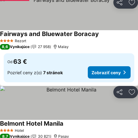
Zdieľať
Pr
Fairways and Bluewater Boracay
Zobraziť ceny
Rezort
4 Počet hviezdičiek
8,6
Vynikajúce
27 958
Malay
63 €
Od
Pozrieť ceny z(o)
7 stránok
Zobraziť ceny
Zdieľať
Pr
Belmont Hotel Manila
Zobraziť ceny
Hotel
4 Počet hviezdičiek
8,7
Vynikajúce
30 821
Pasay