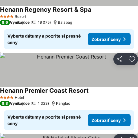
Henann Regency Resort & Spa
Zobraziť ceny
Rezort
4 Počet hviezdičiek
8,6
Vynikajúce
19 075
Balabag
Vyberte dátumy a pozrite si presné
Zobraziť ceny
ceny
Zdieľať
Pr
Henann Premier Coast Resort
Zobraziť ceny
Hotel
4 Počet hviezdičiek
8,8
Vynikajúce
1 323
Panglao
Vyberte dátumy a pozrite si presné
Zobraziť ceny
ceny