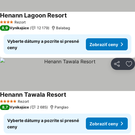
Henann Lagoon Resort
Zobraziť ceny
Rezort
4 Počet hviezdičiek
8,9
Vynikajúce
12 179
Balabag
Vyberte dátumy a pozrite si presné
Zobraziť ceny
ceny
Zdieľať
Pr
Henann Tawala Resort
Zobraziť ceny
Rezort
5 Počet hviezdičiek
8,7
Vynikajúce
2 685
Panglao
Vyberte dátumy a pozrite si presné
Zobraziť ceny
ceny