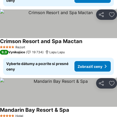
ceny
Zdieľať
Pr
Crimson Resort and Spa Mactan
Zobraziť ceny
Rezort
5 Počet hviezdičiek
9,0
Vynikajúce
19 734
Lapu Lapu
Vyberte dátumy a pozrite si presné
Zobraziť ceny
ceny
Zdieľať
Pr
Mandarin Bay Resort & Spa
Zobraziť ceny
Hotel