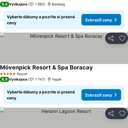
5 Počet hviezdičiek
9,0
Vynikajúce
1 880
Balabag
Vyberte dátumy a pozrite si presné
Zobraziť ceny
ceny
Zdieľať
Pr
Mövenpick Resort & Spa Boracay
Zobraziť ceny
Rezort
5 Počet hviezdičiek
8,9
Vynikajúce
7 747
Yapak
Vyberte dátumy a pozrite si presné
Zobraziť ceny
ceny
Zdieľať
Pr