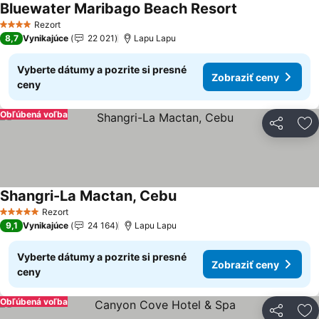
Bluewater Maribago Beach Resort
Zobraziť ceny
Rezort
4 Počet hviezdičiek
8,7
Vynikajúce
22 021
Lapu Lapu
Vyberte dátumy a pozrite si presné
Zobraziť ceny
ceny
Obľúbená voľba
Zdieľať
Pr
Shangri-La Mactan, Cebu
Zobraziť ceny
Rezort
5 Počet hviezdičiek
9,1
Vynikajúce
24 164
Lapu Lapu
Vyberte dátumy a pozrite si presné
Zobraziť ceny
ceny
Obľúbená voľba
Zdieľať
Pr