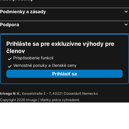
Hotely San Fernando
Hotely Island Garden City of Samal
Podmienky a zásady
Hotely Taguig
Hotely Baler
Podpora
Hotely Subic
Hotely Catmon
Hotely Santander
Hotely Loboc
Prihláste sa pre exkluzívne výhody pre
členov
Prispôsobenie funkcií
Vernostné ponuky a členské ceny
Prihlásiť sa
trivago N.V.
, Kesselstraße 5 – 7, 40221 Düsseldorf, Nemecko
Copyright 2026 trivago | Všetky práva vyhradené.