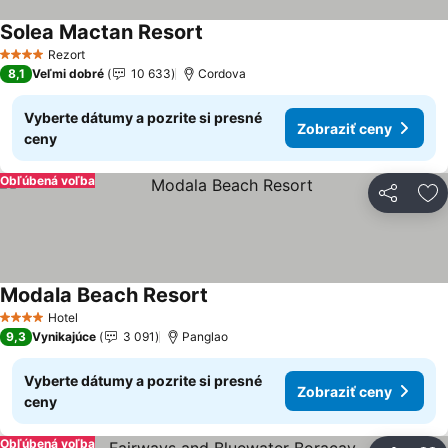
Solea Mactan Resort
Zobraziť ceny
Rezort
4 Počet hviezdičiek
8,1
Veľmi dobré
10 633
Cordova
Vyberte dátumy a pozrite si presné
Zobraziť ceny
ceny
Obľúbená voľba
Zdieľať
Pr
Modala Beach Resort
Zobraziť ceny
Hotel
4 Počet hviezdičiek
9,3
Vynikajúce
3 091
Panglao
Vyberte dátumy a pozrite si presné
Zobraziť ceny
ceny
Obľúbená voľba