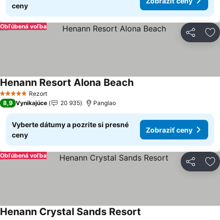
Zobraziť ceny
ceny
Obľúbená voľba
Zdieľať
Pr
Henann Resort Alona Beach
Zobraziť ceny
Rezort
5 Počet hviezdičiek
8,9
Vynikajúce
20 935
Panglao
Vyberte dátumy a pozrite si presné
Zobraziť ceny
ceny
Obľúbená voľba
Zdieľať
Pr
Henann Crystal Sands Resort
Zobraziť ceny