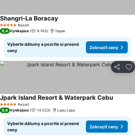
Shangri-La Boracay
Zobraziť ceny
Rezort
5 Počet hviezdičiek
9,4
Vynikajúce
9 743
Yapak
Vyberte dátumy a pozrite si presné
Zobraziť ceny
ceny
Zdieľať
Pr
Jpark Island Resort & Waterpark Cebu
Zobraziť 
Rezort
5 Počet hviezdičiek
8,6
Vynikajúce
14 023
Lapu Lapu
Vyberte dátumy a pozrite si presné
Zobraziť ceny
ceny