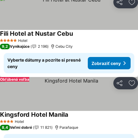
Zdieľať
Pr
Fili Hotel at Nustar Cebu
Zobraziť ceny
Hotel
5 Počet hviezdičiek
9,2
Vynikajúce
2 196
Cebu City
Vyberte dátumy a pozrite si presné
Zobraziť ceny
ceny
Obľúbená voľba
Zdieľať
Pr
Kingsford Hotel Manila
Zobraziť ceny
Hotel
4 Počet hviezdičiek
8,4
Veľmi dobré
11 821
Parañaque