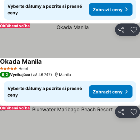
Vyberte dátumy a pozrite si presné
Zobraziť ceny
ceny
Obľúbená voľba
Zdieľať
Pr
Okada Manila
Zobraziť ceny
Hotel
5 Počet hviezdičiek
9,2
Vynikajúce
46 747
Manila
Vyberte dátumy a pozrite si presné
Zobraziť ceny
ceny
Obľúbená voľba
Zdieľať
Pr