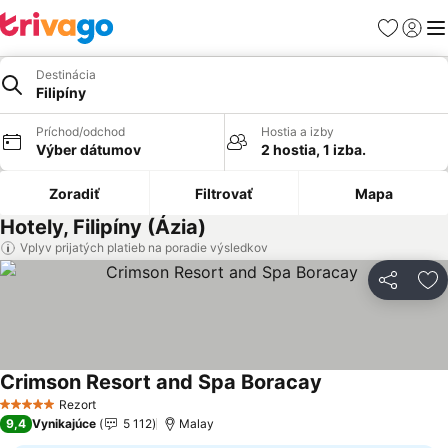
Obľúbené
Prihlási
Me
Destinácia
Filipíny
Príchod/odchod
Hostia a izby
Výber dátumov
2 hostia, 1 izba.
Zoradiť
Filtrovať
Mapa
Hotely, Filipíny (Ázia)
Vplyv prijatých platieb na poradie výsledkov
Zdieľať
Pr
Crimson Resort and Spa Boracay
Zobraziť ceny
Rezort
5 Počet hviezdičiek
9,4
Vynikajúce
5 112
Malay