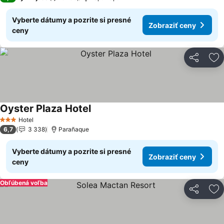
Vyberte dátumy a pozrite si presné
Zobraziť ceny
ceny
Zdieľať
Pr
Oyster Plaza Hotel
Zobraziť ceny
Hotel
3 Počet hviezdičiek
6,7
3 338
Parañaque
Vyberte dátumy a pozrite si presné
Zobraziť ceny
ceny
Obľúbená voľba
Zdieľať
Pr