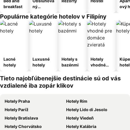
Bed and
Obsluhova
Rezorty
Hostel
Apar
breakfast
ný
ový h
apartmán
Populárne kategórie hotelov v Filipíny
Lacné
Luxusné
Hotely s
Hotely
Kúpe
hotely
hotely
bazénmi
vhodné
hotel
pre
domáce
Tieto najobľúbenejšie destinácie sú od vás
zvieratá
vzdialené iba zopár klikov
Hotely Praha
Hotely Rím
Hotely Paríž
Hotely Lido di Jesolo
Hotely Bratislava
Hotely Viedeň
Hotely Chorvátsko
Hotely Kalábria