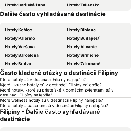
Hotely Istrijská župa
Hotely Taliansko
Ďalšie často vyhľadávané destinácie
Hotely Malorka
Hotely Slovensko
Hotely Košice
Hotely Bibione
Hotely Palermo
Hotely Budapešť
Hotely Varšava
Hotely Alicante
Hotely Barcelona
Hotely Sirmione
Hotely Budva
Hotely Zakopané
Často kladené otázky o destinácii Filipíny
Hotely Naples
Hotely Crikvenica
Ktoré hotely sú v destinácii Filipíny najlepšie?
Hotely Vysoké Tatry
Hotely Sopot
Ktoré luxusné hotely sú v destinácii Filipíny najlepšie?
Hotely Gdansk
Hotely Nice
Ktoré hotely, ktoré sú priateľské k domácim zvieratám, sú v
destinácii Filipíny najlepšie?
Hotely Tropea
Hotely Berlín
Ktoré wellness hotely sú v destinácii Filipíny najlepšie?
Ktoré hotely s bazénom sú v destinácii Filipíny najlepšie?
Hotely Lignano Sabbiadoro
Hotely Malta
Filipíny - Ďalšie často vyhľadávané
Hotely Slovinsko
Hotely Ostrov Mykonos
destinácie
Hotely Balaton
Hotely Grécko