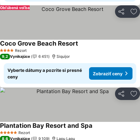
Obľúbená voľba
Zdieľať
Pr
Coco Grove Beach Resort
Zobraziť ceny
Rezort
4 Počet hviezdičiek
9,2
Vynikajúce
6 451
Siquijor
Vyberte dátumy a pozrite si presné
Zobraziť ceny
ceny
Zdieľať
Pr
Plantation Bay Resort and Spa
Zobraziť ceny
Rezort
5 Počet hviezdičiek
8,6
Vynikajúce
9 109
Lapu Lapu