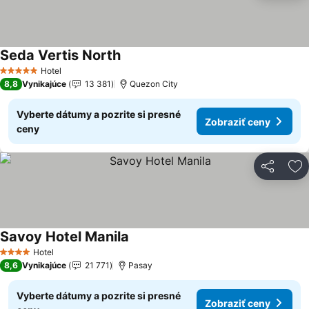
Seda Vertis North
Zobraziť ceny
Hotel
5 Počet hviezdičiek
8,8
Vynikajúce
13 381
Quezon City
Vyberte dátumy a pozrite si presné
Zobraziť ceny
ceny
Zdieľať
Pr
Savoy Hotel Manila
Zobraziť ceny
Hotel
4 Počet hviezdičiek
8,6
Vynikajúce
21 771
Pasay
Vyberte dátumy a pozrite si presné
Zobraziť ceny