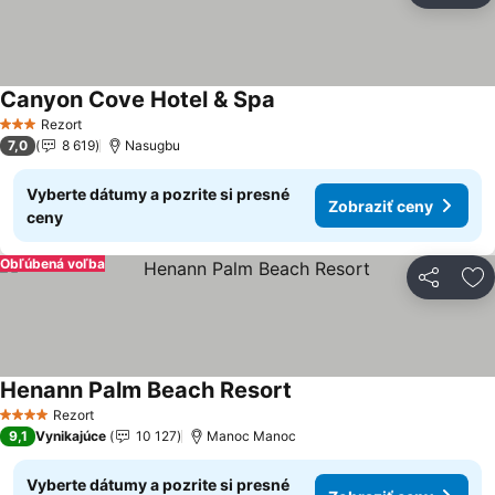
Canyon Cove Hotel & Spa
Zobraziť ceny
Rezort
3 Počet hviezdičiek
7,0
8 619
Nasugbu
Vyberte dátumy a pozrite si presné
Zobraziť ceny
ceny
Obľúbená voľba
Zdieľať
Pr
Henann Palm Beach Resort
Zobraziť ceny
Rezort
4 Počet hviezdičiek
9,1
Vynikajúce
10 127
Manoc Manoc
Vyberte dátumy a pozrite si presné