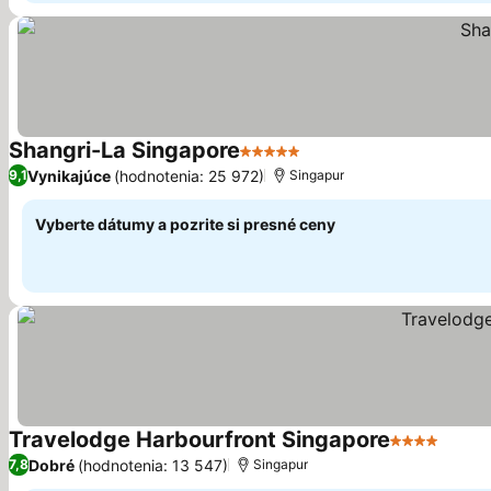
Shangri-La Singapore
5 Počet hviezdičiek
Zobraziť ceny
Vynikajúce
(hodnotenia: 25 972)
9,1
Singapur
Vyberte dátumy a pozrite si presné ceny
Travelodge Harbourfront Singapore
4 Počet hvi
Zobra
Dobré
(hodnotenia: 13 547)
7,8
Singapur