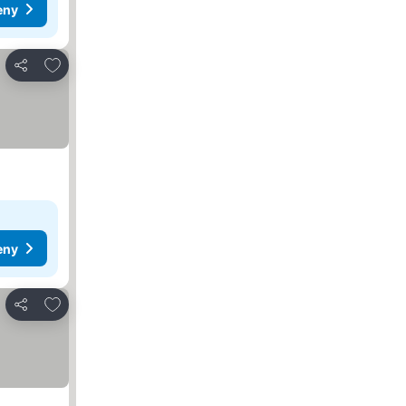
eny
Pridať do obľúbených
Zdieľať
eny
Pridať do obľúbených
Zdieľať