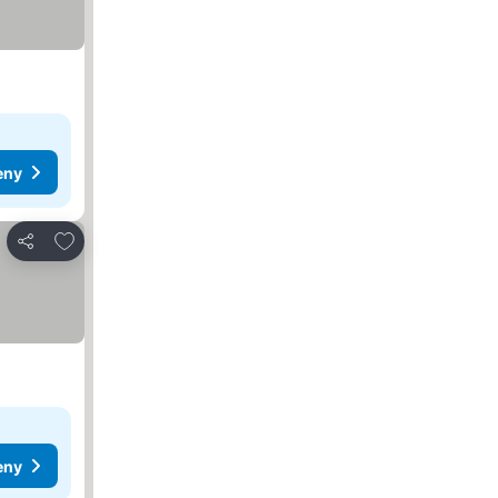
eny
Pridať do obľúbených
Zdieľať
eny