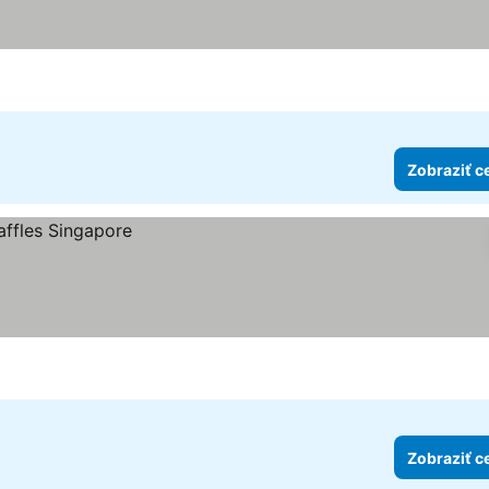
ezdičiek
raziť ceny
Zobraziť c
Zobraziť c