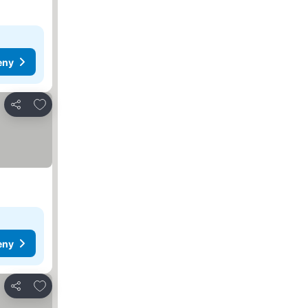
eny
Pridať do obľúbených
Zdieľať
eny
Pridať do obľúbených
Zdieľať