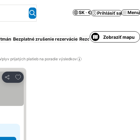
SK · €
Menu
Prihlásiť sa
Zobraziť mapu
rtmán
Bezplatné zrušenie rezervácie
Rezort
Klimatizácia
Wi-Fi
P
Vplyv prijatých platieb na poradie výsledkov
Pridať do obľúbených
Zdieľať