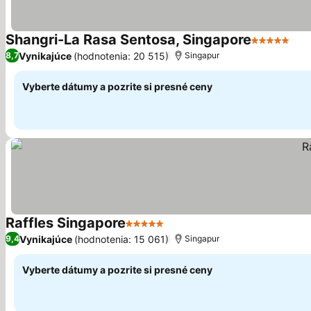
Shangri-La Rasa Sentosa, Singapore
5 Počet hvi
Zob
Vynikajúce
(hodnotenia: 20 515)
8,7
Singapur
Vyberte dátumy a pozrite si presné ceny
Raffles Singapore
5 Počet hviezdičiek
Zobraziť ceny
Vynikajúce
(hodnotenia: 15 061)
9,4
Singapur
Vyberte dátumy a pozrite si presné ceny