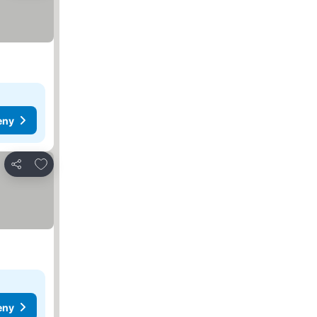
eny
Pridať do obľúbených
Zdieľať
eny