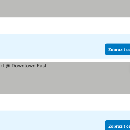
hviezdičiek
raziť ceny
Zobraziť c
Zobraziť c