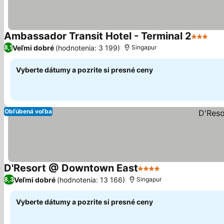
Ambassador Transit Hotel - Terminal 2
3 Počet 
Zob
Veľmi dobré
(hodnotenia: 3 199)
8,1
Singapur
Vyberte dátumy a pozrite si presné ceny
Obľúbená voľba
D'Resort @ Downtown East
4 Počet hviezdičiek
Zobraziť ceny
Veľmi dobré
(hodnotenia: 13 166)
8,3
Singapur
Vyberte dátumy a pozrite si presné ceny