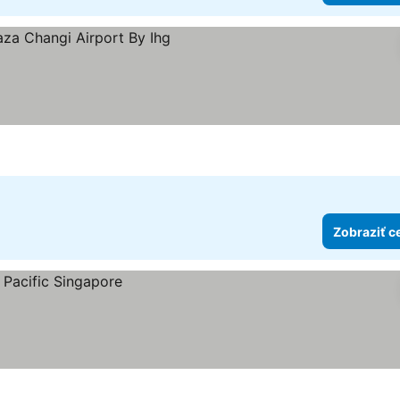
ezdičiek
aziť ceny
Zobraziť c