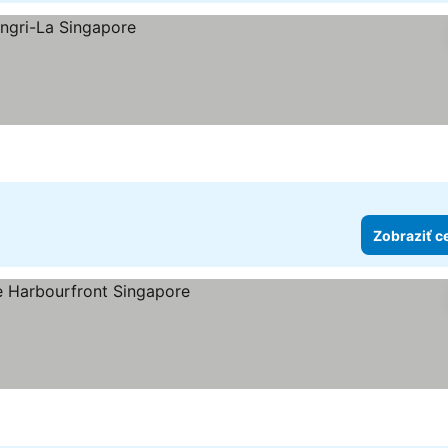
Zobraziť c
ezdičiek
ziť ceny