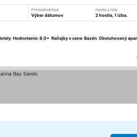
Príchod/odchod
Hostia a izby
Výber dátumov
2 hostia, 1 izba.
otely
Hodnotenie: 8,0+
Raňajky v cene
Bazén
Obsluhovaný apa