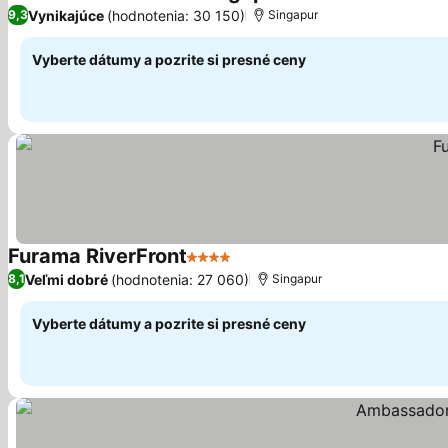
5 Počet hviezdičiek
Zobraziť ce
Vynikajúce
(hodnotenia: 30 150)
9,3
Singapur
Vyberte dátumy a pozrite si presné ceny
Furama RiverFront
4 Počet hviezdičiek
Zobraziť ceny
Veľmi dobré
(hodnotenia: 27 060)
8,1
Singapur
Vyberte dátumy a pozrite si presné ceny