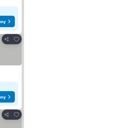
eny
Pridať do obľúbených
Zdieľať
eny
Pridať do obľúbených
Zdieľať