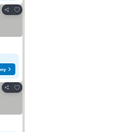
Pridať do obľúbených
Zdieľať
eny
Pridať do obľúbených
Zdieľať