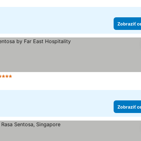
Zobraziť c
4 Počet hviezdičiek
Zobraziť ceny
Zobraziť c