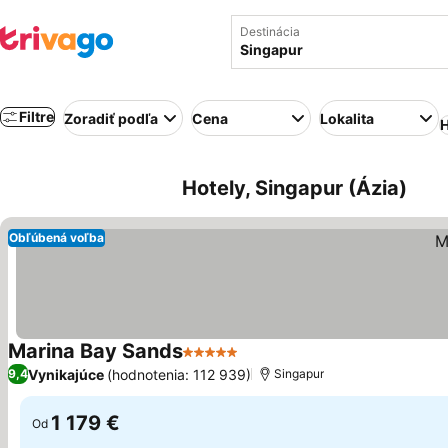
Destinácia
Filtre
Zoradiť podľa
Cena
Lokalita
H
Hotely, Singapur (Ázia)
Obľúbená voľba
Marina Bay Sands
5 Počet hviezdičiek
Zobraziť ceny
Vynikajúce
(hodnotenia: 112 939)
9,4
Singapur
1 179 €
Od