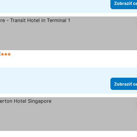
Zobraziť c
1
3 Počet hviezdičiek
Zobraziť ceny
Zobraziť c