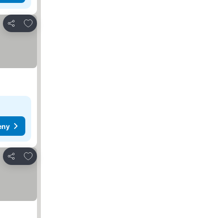
Pridať do obľúbených
Zdieľať
eny
Pridať do obľúbených
Zdieľať