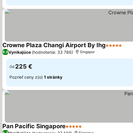
Crowne Plaza Changi Airport By Ihg
5 Počet hvi
Zobr
Vynikajúce
(hodnotenia: 33 786)
9,0
Singapur
225 €
Od
Pozrieť ceny z(o)
1 stránky
Pan Pacific Singapore
5 Počet hviezdičiek
Zobraziť ceny
9,2
Singapur