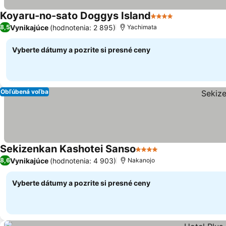
Koyaru-no-sato Doggys Island
4 Počet hviezdičiek
Vynikajúce
(hodnotenia: 2 895)
8,5
Yachimata
Vyberte dátumy a pozrite si presné ceny
Obľúbená voľba
Sekizenkan Kashotei Sanso
4 Počet hviezdičiek
Vynikajúce
(hodnotenia: 4 903)
8,6
Nakanojo
Vyberte dátumy a pozrite si presné ceny