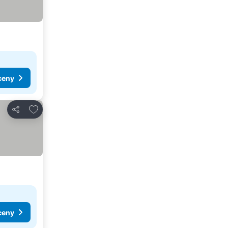
ceny
Pridať do obľúbených
Zdieľať
ceny