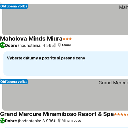
Obľúbená voľba
Maholova Minds Miura
3 Počet hviezdičiek
Dobré
(hodnotenia: 4 565)
7,8
Miura
Vyberte dátumy a pozrite si presné ceny
Obľúbená voľba
Grand Mercure Minamiboso Resort & Spa
5 Poče
Dobré
(hodnotenia: 3 936)
7,7
Minamiboso