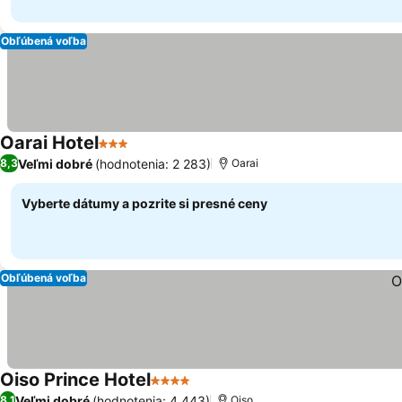
Obľúbená voľba
Oarai Hotel
3 Počet hviezdičiek
Veľmi dobré
(hodnotenia: 2 283)
8,3
Oarai
Vyberte dátumy a pozrite si presné ceny
Obľúbená voľba
Oiso Prince Hotel
4 Počet hviezdičiek
Veľmi dobré
(hodnotenia: 4 443)
8,1
Oiso