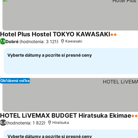
Hotel Plus Hostel TOKYO KAWASAKI
2 Počet hvi
Dobré
(hodnotenia: 3 121)
7,9
Kawasaki
Vyberte dátumy a pozrite si presné ceny
Obľúbená voľba
HOTEL LiVEMAX BUDGET Hiratsuka Ekimae
2 
(hodnotenia: 1 822)
6,4
Hiratsuka
Vyberte dátumy a pozrite si presné ceny