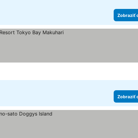
Zobraziť 
 hviezdičiek
Zobraziť 