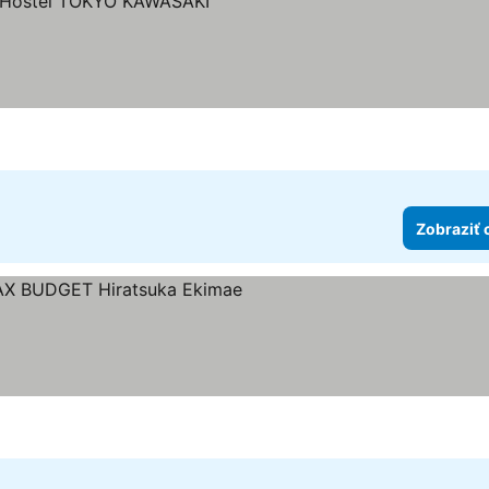
ezdičiek
Zobraziť 
Počet hviezdičiek