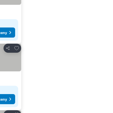
ceny
Pridať do obľúbených
Zdieľať
ceny