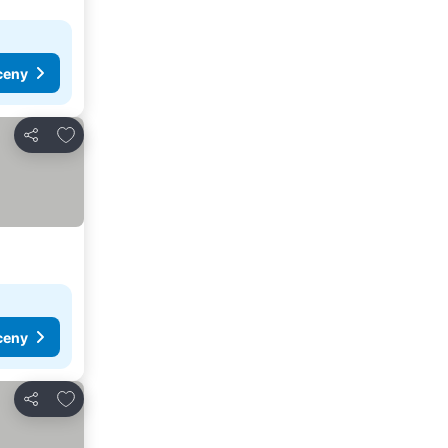
ceny
Pridať do obľúbených
Zdieľať
ceny
Pridať do obľúbených
Zdieľať