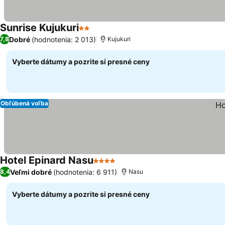
Sunrise Kujukuri
2 Počet hviezdičiek
Dobré
(hodnotenia: 2 013)
7,8
Kujukuri
Vyberte dátumy a pozrite si presné ceny
Obľúbená voľba
Hotel Epinard Nasu
4 Počet hviezdičiek
Veľmi dobré
(hodnotenia: 6 911)
8,4
Nasu
Vyberte dátumy a pozrite si presné ceny