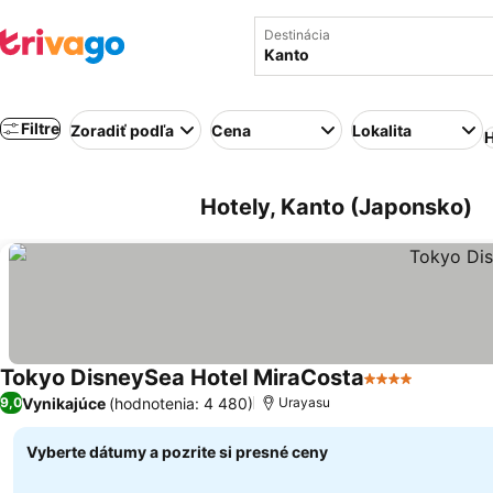
Destinácia
Filtre
Zoradiť podľa
Cena
Lokalita
H
Hotely, Kanto (Japonsko)
Tokyo DisneySea Hotel MiraCosta
4 Počet hviezdi
Vynikajúce
(hodnotenia: 4 480)
9,0
Urayasu
Vyberte dátumy a pozrite si presné ceny