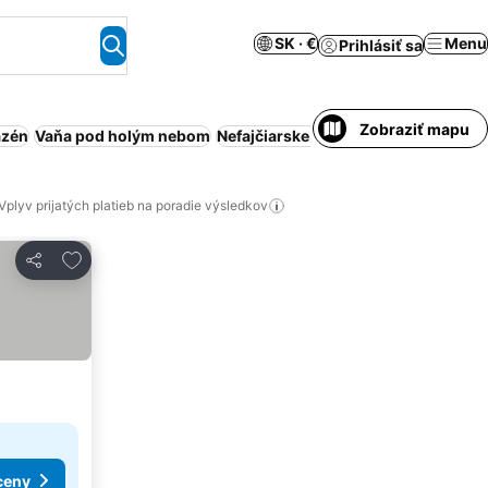
SK · €
Menu
Prihlásiť sa
Zobraziť mapu
azén
Vaňa pod holým nebom
Nefajčiarske izby
Rodiny
Domáce zv
Vplyv prijatých platieb na poradie výsledkov
Pridať do obľúbených
Zdieľať
ceny