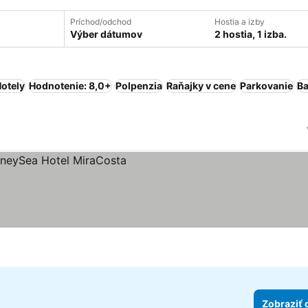
Príchod/odchod
Hostia a izby
Výber dátumov
2 hostia, 1 izba.
otely
Hodnotenie: 8,0+
Polpenzia
Raňajky v cene
Parkovanie
B
čiek
Zobraziť 