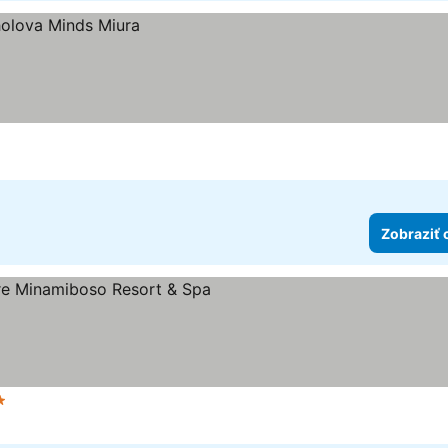
Zobraziť 
t hviezdičiek