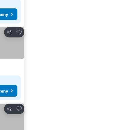
ceny
Pridať do obľúbených
Zdieľať
ceny
Pridať do obľúbených
Zdieľať