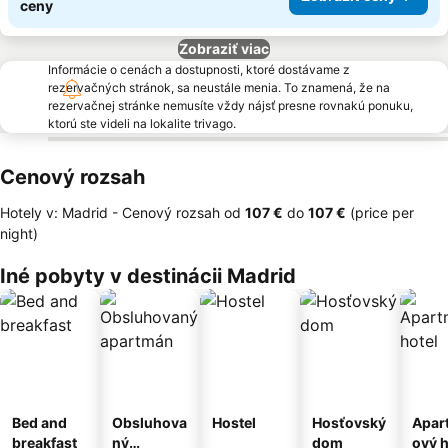
ceny
Zobraziť viac
Informácie o cenách a dostupnosti, ktoré dostávame z
rezervačných stránok, sa neustále menia. To znamená, že na
rezervačnej stránke nemusíte vždy nájsť presne rovnakú ponuku,
ktorú ste videli na lokalite trivago.
Cenový rozsah
Hotely v: Madrid -
Cenový rozsah
od
‎107 €
do
‎107 €
(price per
night)
Iné pobyty v destinácii Madrid
Bed and
Obsluhova
Hostel
Hosťovský
Apar
breakfast
ný
dom
ový h