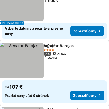
Brunete
Obľúbená voľba
Vyberte dátumy a pozrite si presné
Zobraziť ceny
ceny
Senator Barajas
Zdieľať
Pridať do obľúbených
4 Počet hviezdičiek
7,4
21 037
Madrid
107 €
Od
Pozrieť ceny z(o)
9 stránok
Zobraziť ceny