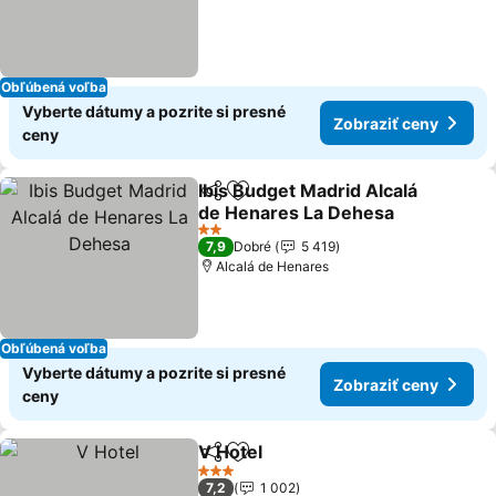
Obľúbená voľba
Vyberte dátumy a pozrite si presné
Zobraziť ceny
ceny
Ibis Budget Madrid Alcalá
Zdieľať
Pridať do obľúbených
de Henares La Dehesa
2 Počet hviezdičiek
7,9
Dobré
5 419
Alcalá de Henares
Obľúbená voľba
Vyberte dátumy a pozrite si presné
Zobraziť ceny
ceny
V Hotel
Zdieľať
Pridať do obľúbených
3 Počet hviezdičiek
7,2
1 002