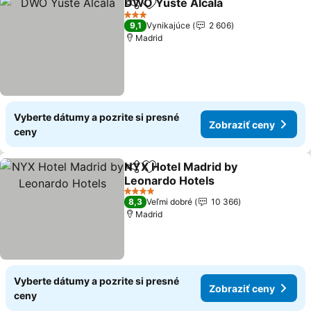
DWO Yuste Alcalá
Zdieľať
Pridať do obľúbených
3 Počet hviezdičiek
9,1
Vynikajúce
2 606
Madrid
Vyberte dátumy a pozrite si presné
Zobraziť ceny
ceny
NYX Hotel Madrid by
Zdieľať
Pridať do obľúbených
Leonardo Hotels
4 Počet hviezdičiek
8,3
Veľmi dobré
10 366
Madrid
Vyberte dátumy a pozrite si presné
Zobraziť ceny
ceny