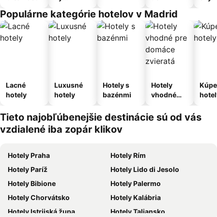
apartmán
Populárne kategórie hotelov v Madrid
Lacné
Luxusné
Hotely s
Hotely
Kúpe
hotely
hotely
bazénmi
vhodné
hotel
pre
domáce
Tieto najobľúbenejšie destinácie sú od vás
zvieratá
vzdialené iba zopár klikov
Hotely Praha
Hotely Rím
Hotely Paríž
Hotely Lido di Jesolo
Hotely Bibione
Hotely Palermo
Hotely Chorvátsko
Hotely Kalábria
Hotely Istrijská župa
Hotely Taliansko