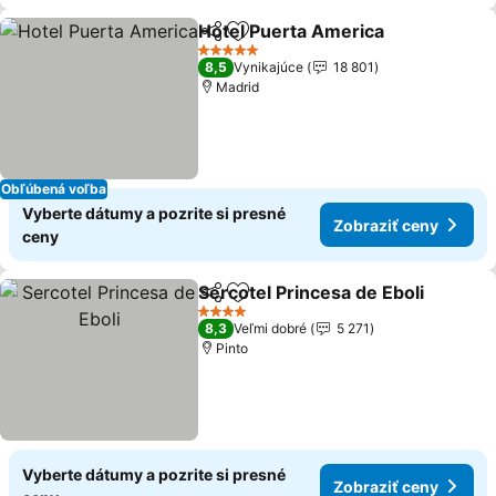
Hotel Puerta America
Zdieľať
Pridať do obľúbených
5 Počet hviezdičiek
8,5
Vynikajúce
18 801
Madrid
Obľúbená voľba
Vyberte dátumy a pozrite si presné
Zobraziť ceny
ceny
Sercotel Princesa de Eboli
Zdieľať
Pridať do obľúbených
4 Počet hviezdičiek
8,3
Veľmi dobré
5 271
Pinto
Vyberte dátumy a pozrite si presné
Zobraziť ceny