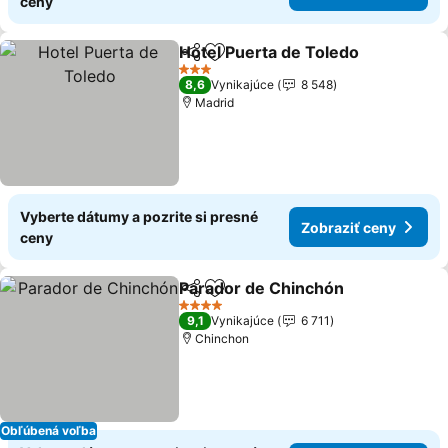
ceny
Hotel Puerta de Toledo
Zdieľať
Pridať do obľúbených
3 Počet hviezdičiek
8,6
Vynikajúce
8 548
Madrid
Vyberte dátumy a pozrite si presné
Zobraziť ceny
ceny
Parador de Chinchón
Zdieľať
Pridať do obľúbených
4 Počet hviezdičiek
9,1
Vynikajúce
6 711
Chinchon
Obľúbená voľba