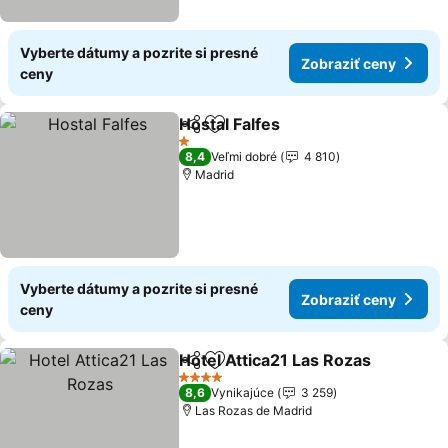
Vyberte dátumy a pozrite si presné
Zobraziť ceny
ceny
Hostal Falfes
Zdieľať
Pridať do obľúbených
1 Počet hviezdičiek
8,4
Veľmi dobré
4 810
Madrid
Vyberte dátumy a pozrite si presné
Zobraziť ceny
ceny
Hotel Attica21 Las Rozas
Zdieľať
Pridať do obľúbených
4 Počet hviezdičiek
8,6
Vynikajúce
3 259
Las Rozas de Madrid