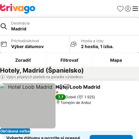
Obľúbené
Prihlási
Me
Destinácia
Madrid
Príchod/odchod
Hostia a izby
Výber dátumov
2 hostia, 1 izba.
Zoradiť
Filtrovať
Mapa
Hotely, Madrid (Španielsko)
Vplyv prijatých platieb na poradie výsledkov
Hotel Loob Madrid
Zdieľať
Pridať do obľúbených
1 Počet hviezdičiek
7,7
Dobré
1 925
Torrejón de Ardoz
Obľúbená voľba
Vyberte dátumy a pozrite si presné