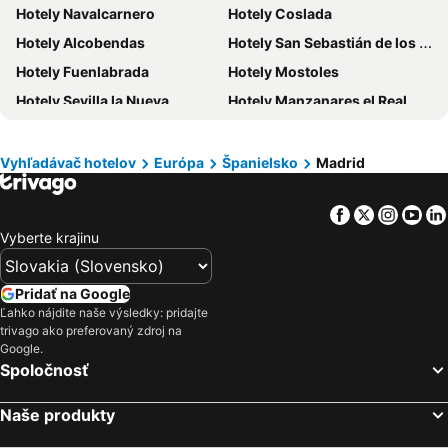
Hotely Krk
Hotely Drač
Hotely Navalcarnero
Hotely Coslada
Hotely Pobrežie Chorvátska
Hotely Albánsko
Hotely Alcobendas
Hotely San Sebastián de los Reyes
Hotely Ibiza
Hotely Ostrov Rodos
Hotely Fuenlabrada
Hotely Mostoles
Hotely Švajčiarsko
Hotely Turecko
Hotely Sevilla la Nueva
Hotely Manzanares el Real
Hotely Benátsko
Hotely Berlín
Hotely Moralzarzal
Hotely Brunete
Hotely Cyprus
Hotely Sardínia
Hotely Boadilla del Monte
Hotely San Lorenzo de El Escorial
Vyhľadávač hotelov
Európa
Španielsko
Madrid
Hotely Las Rozas de Madrid
Hotely Pozuelo de Alarcon
Facebook
Twitter
Insta
Yo
Hotely Parla
Hotely Arroyomolinos
Vyberte krajinu
Hotely Velilla de San Antonio
Hotely Pinilla del Valle
Pridať na Google
Ľahko nájdite naše výsledky: pridajte
trivago ako preferovaný zdroj na
Google.
Spoločnosť
Naše produkty