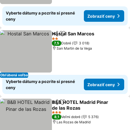
Vyberte dátumy a pozrite si presné
Zobraziť ceny
ceny
Hostal San Marcos
Zdieľať
Pridať do obľúbených
2 Počet hviezdičiek
7,5
Dobré
3 018
San Martin de la Vega
Obľúbená voľba
Vyberte dátumy a pozrite si presné
Zobraziť ceny
ceny
B&B HOTEL Madrid Pinar
Zdieľať
Pridať do obľúbených
de las Rozas
3 Počet hviezdičiek
8,1
Veľmi dobré
5 376
Las Rozas de Madrid