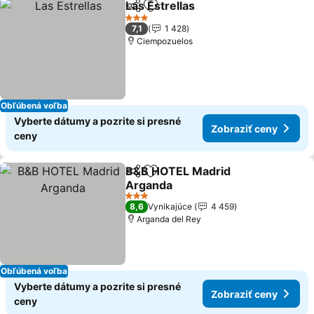
Las Estrellas
Zdieľať
Pridať do obľúbených
3 Počet hviezdičiek
7,1
1 428
Ciempozuelos
Obľúbená voľba
Vyberte dátumy a pozrite si presné
Zobraziť ceny
ceny
B&B HOTEL Madrid
Zdieľať
Pridať do obľúbených
Arganda
3 Počet hviezdičiek
8,6
Vynikajúce
4 459
Arganda del Rey
Obľúbená voľba
Vyberte dátumy a pozrite si presné
Zobraziť ceny
ceny