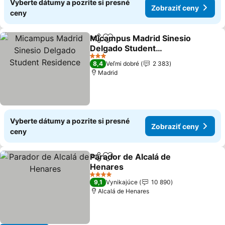
Vyberte dátumy a pozrite si presné
Zobraziť ceny
ceny
Micampus Madrid Sinesio
Zdieľať
Pridať do obľúbených
Delgado Student
Residence
3 Počet hviezdičiek
8,4
Veľmi dobré
2 383
Madrid
Vyberte dátumy a pozrite si presné
Zobraziť ceny
ceny
Parador de Alcalá de
Zdieľať
Pridať do obľúbených
Henares
4 Počet hviezdičiek
9,1
Vynikajúce
10 890
Alcalá de Henares