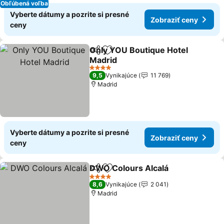
Obľúbená voľba
Vyberte dátumy a pozrite si presné
Zobraziť ceny
ceny
Only YOU Boutique Hotel
Zdieľať
Pridať do obľúbených
Madrid
4 Počet hviezdičiek
9,5
Vynikajúce
11 769
Madrid
Vyberte dátumy a pozrite si presné
Zobraziť ceny
ceny
DWO Colours Alcalá
Zdieľať
Pridať do obľúbených
4 Počet hviezdičiek
8,6
Vynikajúce
2 041
Madrid