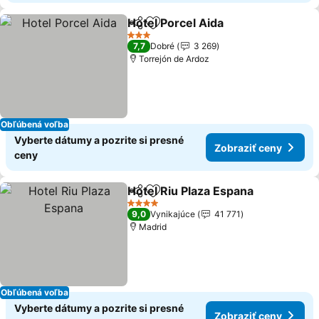
Hotel Porcel Aida
Zdieľať
Pridať do obľúbených
3 Počet hviezdičiek
7,7
Dobré
3 269
Torrejón de Ardoz
Obľúbená voľba
Vyberte dátumy a pozrite si presné
Zobraziť ceny
ceny
Hotel Riu Plaza Espana
Zdieľať
Pridať do obľúbených
4 Počet hviezdičiek
9,0
Vynikajúce
41 771
Madrid
Obľúbená voľba
Vyberte dátumy a pozrite si presné
Zobraziť ceny