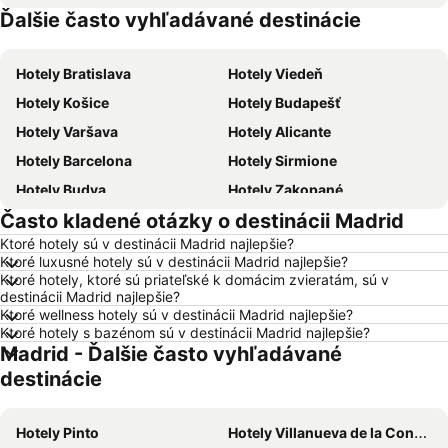
Ďalšie často vyhľadávané destinácie
Hotely Malorka
Hotely Slovensko
Hotely Bratislava
Hotely Viedeň
Hotely Košice
Hotely Budapešť
Hotely Varšava
Hotely Alicante
Hotely Barcelona
Hotely Sirmione
Hotely Budva
Hotely Zakopané
Často kladené otázky o destinácii Madrid
Hotely Naples
Hotely Crikvenica
Ktoré hotely sú v destinácii Madrid najlepšie?
Hotely Vysoké Tatry
Hotely Sopot
Ktoré luxusné hotely sú v destinácii Madrid najlepšie?
Hotely Gdansk
Hotely Nice
Ktoré hotely, ktoré sú priateľské k domácim zvieratám, sú v
destinácii Madrid najlepšie?
Hotely Tropea
Hotely Berlín
Ktoré wellness hotely sú v destinácii Madrid najlepšie?
Ktoré hotely s bazénom sú v destinácii Madrid najlepšie?
Hotely Lignano Sabbiadoro
Hotely Malta
Madrid - Ďalšie často vyhľadávané
Hotely Slovinsko
Hotely Ostrov Mykonos
destinácie
Hotely Balaton
Hotely Grécko
Hotely Ostrov Skiathos
Hotely Laponsko
Hotely Pinto
Hotely Villanueva de la Condesa