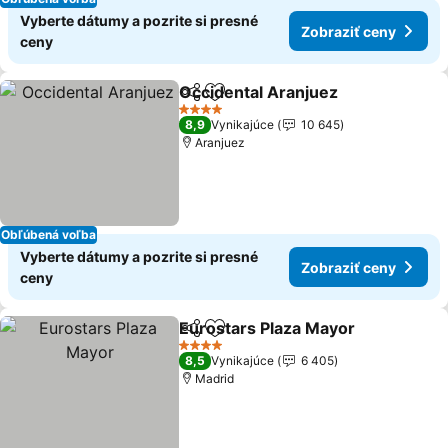
Vyberte dátumy a pozrite si presné
Zobraziť ceny
ceny
Occidental Aranjuez
Zdieľať
Pridať do obľúbených
4 Počet hviezdičiek
8,9
Vynikajúce
10 645
Aranjuez
Obľúbená voľba
Vyberte dátumy a pozrite si presné
Zobraziť ceny
ceny
Eurostars Plaza Mayor
Zdieľať
Pridať do obľúbených
4 Počet hviezdičiek
8,5
Vynikajúce
6 405
Madrid