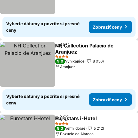
Vyberte dátumy a pozrite si presné
Zobraziť ceny
ceny
NH Collection Palacio de
Zdieľať
Pridať do obľúbených
Aranjuez
4 Počet hviezdičiek
9,0
Vynikajúce
8 056
Aranjuez
Vyberte dátumy a pozrite si presné
Zobraziť ceny
ceny
Eurostars i-Hotel
Zdieľať
Pridať do obľúbených
4 Počet hviezdičiek
8,3
Veľmi dobré
5 212
Pozuelo de Alarcon