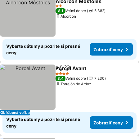
Alcorcón Móstoles
2 Počet hviezdičiek
8,1
Veľmi dobré
5 382
Alcorcon
Vyberte dátumy a pozrite si presné
Zobraziť ceny
ceny
Porcel Avant
Zdieľať
Pridať do obľúbených
4 Počet hviezdičiek
8,4
Veľmi dobré
7 230
Torrejón de Ardoz
Obľúbená voľba
Vyberte dátumy a pozrite si presné
Zobraziť ceny
ceny