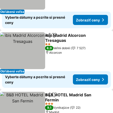
Obľúbená voľba
Vyberte dátumy a pozrite si presné
Zobraziť ceny
ceny
ibis Madrid Alcorcon
Zdieľať
Pridať do obľúbených
Tresaguas
2 Počet hviezdičiek
8,0
Veľmi dobré
7 527
Alcorcon
Obľúbená voľba
Vyberte dátumy a pozrite si presné
Zobraziť ceny
ceny
B&B HOTEL Madrid San
Zdieľať
Pridať do obľúbených
Fermin
3 Počet hviezdičiek
9,1
Vynikajúce
22
Madrid