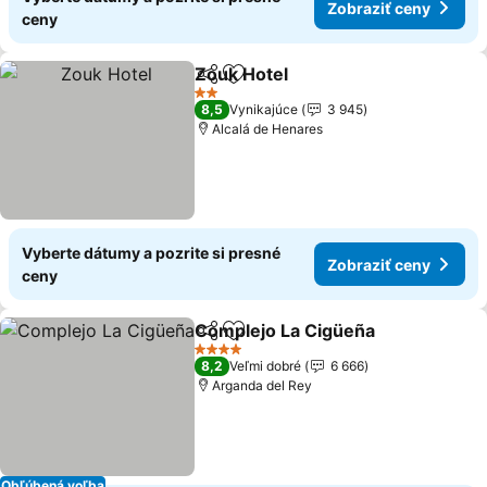
Zobraziť ceny
ceny
Zouk Hotel
Zdieľať
Pridať do obľúbených
2 Počet hviezdičiek
8,5
Vynikajúce
3 945
Alcalá de Henares
Vyberte dátumy a pozrite si presné
Zobraziť ceny
ceny
Complejo La Cigüeña
Zdieľať
Pridať do obľúbených
4 Počet hviezdičiek
8,2
Veľmi dobré
6 666
Arganda del Rey
Obľúbená voľba