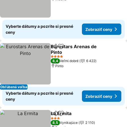
Vyberte dátumy a pozrite si presné
Zobraziť ceny
ceny
Eurostars Arenas de
Zdieľať
Pridať do obľúbených
Pinto
4 Počet hviezdičiek
8,4
Veľmi dobré
6 422
Pinto
Obľúbená voľba
Vyberte dátumy a pozrite si presné
Zobraziť ceny
ceny
La Ermita
Zdieľať
Pridať do obľúbených
3 Počet hviezdičiek
8,5
Vynikajúce
2 110